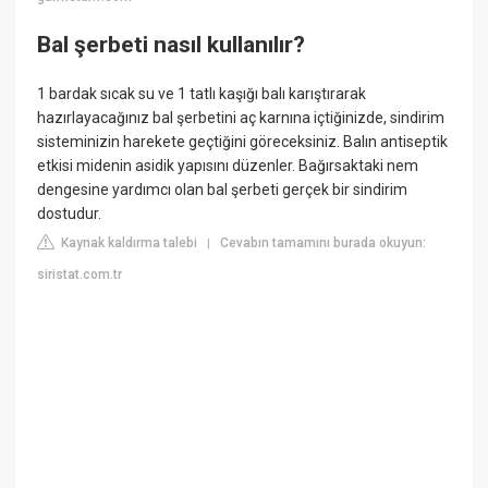
Bal şerbeti nasıl kullanılır?
1 bardak sıcak su ve 1 tatlı kaşığı balı karıştırarak
hazırlayacağınız bal şerbetini aç karnına içtiğinizde, sindirim
sisteminizin harekete geçtiğini göreceksiniz. Balın antiseptik
etkisi midenin asidik yapısını düzenler. Bağırsaktaki nem
dengesine yardımcı olan bal şerbeti gerçek bir sindirim
dostudur.
Kaynak kaldırma talebi
Cevabın tamamını burada okuyun:
|
siristat.com.tr