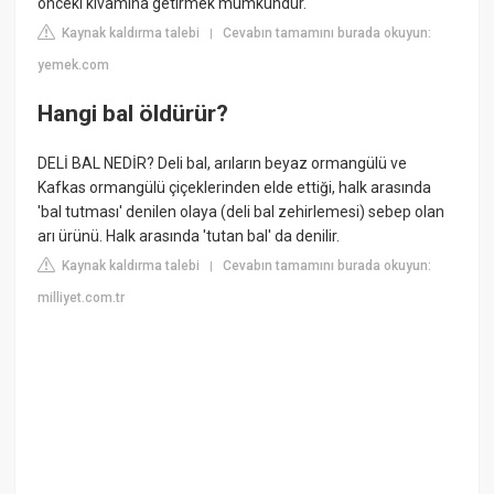
önceki kıvamına getirmek mümkündür.
Kaynak kaldırma talebi
Cevabın tamamını burada okuyun:
|
yemek.com
Hangi bal öldürür?
DELİ BAL NEDİR? Deli bal, arıların beyaz ormangülü ve
Kafkas ormangülü çiçeklerinden elde ettiği, halk arasında
'bal tutması' denilen olaya (deli bal zehirlemesi) sebep olan
arı ürünü. Halk arasında 'tutan bal' da denilir.
Kaynak kaldırma talebi
Cevabın tamamını burada okuyun:
|
milliyet.com.tr