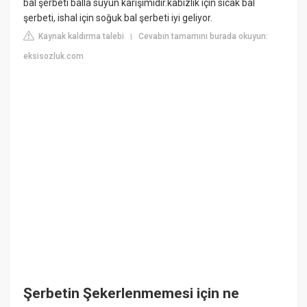
bal şerbeti balla suyun karışımıdır.kabızlık için sıcak bal
şerbeti, ishal için soğuk bal şerbeti iyi geliyor.
Kaynak kaldırma talebi
Cevabın tamamını burada okuyun:
|
eksisozluk.com
Şerbetin Şekerlenmemesi için ne