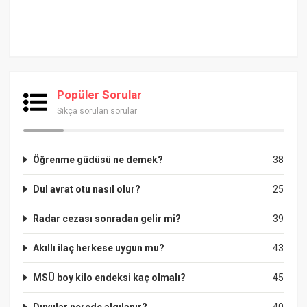
Popüler Sorular
Sıkça sorulan sorular
Öğrenme güdüsü ne demek?
38
Dul avrat otu nasıl olur?
25
Radar cezası sonradan gelir mi?
39
Akıllı ilaç herkese uygun mu?
43
MSÜ boy kilo endeksi kaç olmalı?
45
Duyular nerede algılanır?
40