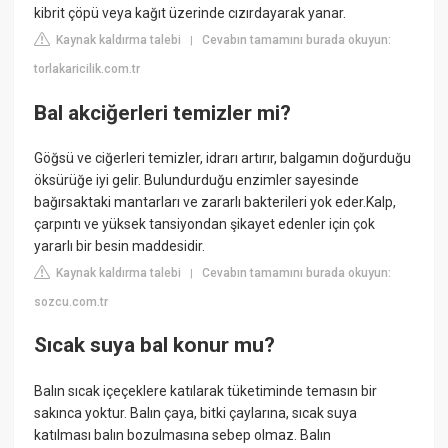
kibrit çöpü veya kağıt üzerinde cızırdayarak yanar.
Kaynak kaldırma talebi
Cevabın tamamını burada okuyun:
|
torlakaricilik.com.tr
Bal akciğerleri temizler mi?
Göğsü ve ciğerleri temizler, idrarı artırır, balgamın doğurduğu
öksürüğe iyi gelir. Bulundurduğu enzimler sayesinde
bağırsaktaki mantarları ve zararlı bakterileri yok eder.Kalp,
çarpıntı ve yüksek tansiyondan şikayet edenler için çok
yararlı bir besin maddesidir.
Kaynak kaldırma talebi
Cevabın tamamını burada okuyun:
|
sozcu.com.tr
Sıcak suya bal konur mu?
Balın sıcak içeçeklere katılarak tüketiminde temasın bir
sakınca yoktur. Balın çaya, bitki çaylarına, sıcak suya
katılması balın bozulmasına sebep olmaz. Balın