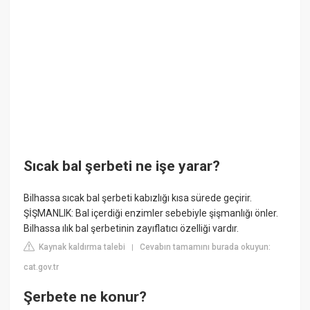
Sıcak bal şerbeti ne işe yarar?
Bilhassa sıcak bal şerbeti kabızlığı kısa sürede geçirir.
ŞİŞMANLIK: Bal içerdiği enzimler sebebiyle şişmanlığı önler.
Bilhassa ılık bal şerbetinin zayıflatıcı özelliği vardır.
Kaynak kaldırma talebi
Cevabın tamamını burada okuyun:
|
cat.gov.tr
Şerbete ne konur?