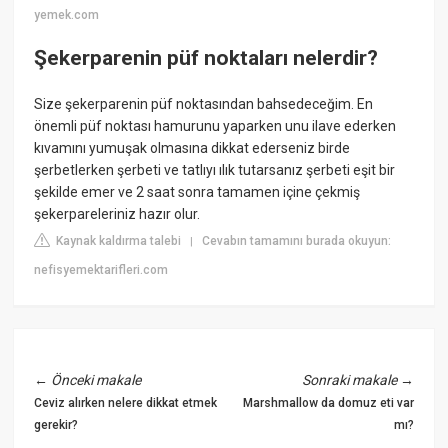
yemek.com
Şekerparenin püf noktaları nelerdir?
Size şekerparenin püf noktasından bahsedeceğim. En
önemli püf noktası hamurunu yaparken unu ilave ederken
kıvamını yumuşak olmasına dikkat ederseniz birde
şerbetlerken şerbeti ve tatlıyı ılık tutarsanız şerbeti eşit bir
şekilde emer ve 2 saat sonra tamamen içine çekmiş
şekerpareleriniz hazır olur.
Kaynak kaldırma talebi
Cevabın tamamını burada okuyun:
|
nefisyemektarifleri.com
←
Önceki makale
Sonraki makale
→
Ceviz alırken nelere dikkat etmek
Marshmallow da domuz eti var
gerekir?
mı?