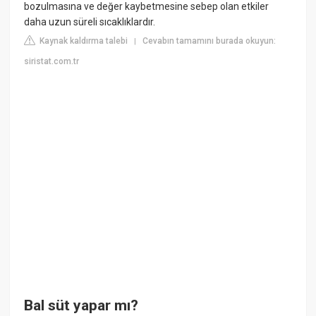
bozulmasına ve değer kaybetmesine sebep olan etkiler
daha uzun süreli sıcaklıklardır.
Kaynak kaldırma talebi
Cevabın tamamını burada okuyun:
|
siristat.com.tr
Bal süt yapar mı?