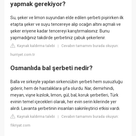
yapmak gerekiyor?
Su, şeker ve limon suyundan elde edilen şerbeti pişirirken ilk
etapta şeker ve suyu tencereye alıp ocağın altını açmalı ve
şeker eriyene kadar tencereyi karıştırmalısınız. Bunu
yapmadığınız takdirde şerbetiniz çabuk şekerlenir.
Kaynak kaldırma talebi
Cevabın tamamını burada okuyun:
|
hurriyet.com.tr
Osmanlıda bal şerbeti nedir?
Balla ve sirkeyle yapılan sirkencübin şerbeti hem susuzluğu
giderir, hem de hastalıklara şifa olurdu. Nar, demirhindi,
meyan, vişne kızılcık, limon, gül, bal, koruk şerbetleri, Türk
evinin temel içecekleri olarak, her evin serin kilerinde yer
alırdı. Lavanta şerbetinin insanları sakinleştirici etkisi vardı.
Kaynak kaldırma talebi
Cevabın tamamını burada okuyun:
|
fikriyat.com