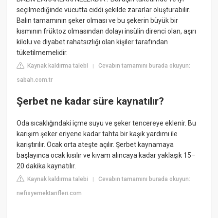
seçilmediğinde vücutta ciddi şekilde zararlar oluşturabilir.
Balın tamamının şeker olması ve bu şekerin büyük bir
kısmının früktoz olmasından dolayı insülin direnci olan, aşırı
kilolu ve diyabet rahatsızlığı olan kişiler tarafından
tüketilmemelidir.
Kaynak kaldırma talebi
Cevabın tamamını burada okuyun:
|
sabah.com.tr
Şerbet ne kadar süre kaynatılır?
Oda sıcaklığındaki içme suyu ve şeker tencereye eklenir. Bu
karışım şeker eriyene kadar tahta bir kaşık yardımı ile
karıştırılır. Ocak orta ateşte açılır. Şerbet kaynamaya
başlayınca ocak kısılır ve kıvam alıncaya kadar yaklaşık 15–
20 dakika kaynatılır.
Kaynak kaldırma talebi
Cevabın tamamını burada okuyun:
|
nefisyemektarifleri.com