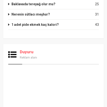
Baklavada tereyağ olur mu?
25
Nerenin sütlacı meşhur?
31
1 adet pide ekmek kaç kalori?
43
Duyuru
Reklam alanı