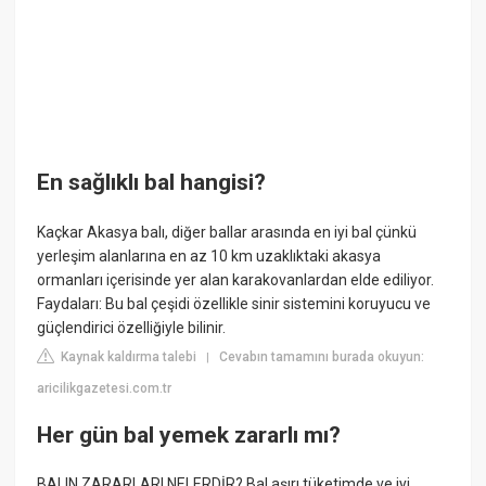
En sağlıklı bal hangisi?
Kaçkar Akasya balı, diğer ballar arasında en iyi bal çünkü
yerleşim alanlarına en az 10 km uzaklıktaki akasya
ormanları içerisinde yer alan karakovanlardan elde ediliyor.
Faydaları: Bu bal çeşidi özellikle sinir sistemini koruyucu ve
güçlendirici özelliğiyle bilinir.
Kaynak kaldırma talebi
Cevabın tamamını burada okuyun:
|
aricilikgazetesi.com.tr
Her gün bal yemek zararlı mı?
BALIN ZARARLARI NELERDİR? Bal aşırı tüketimde ve iyi