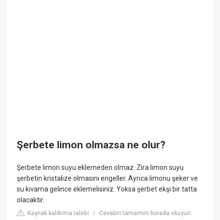
Şerbete limon olmazsa ne olur?
Şerbete limon suyu eklemeden olmaz. Zira limon suyu
şerbetin kristalize olmasını engeller. Ayrıca limonu şeker ve
su kıvama gelince eklemelisiniz. Yoksa şerbet ekşi bir tatta
olacaktır.
Kaynak kaldırma talebi
Cevabın tamamını burada okuyun:
|