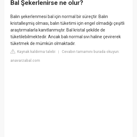
Bal Şekerlenirse ne olur?
Balın şekerlenmesi bal için normal bir süreçtir. Balın
kristalleşmiş olması, balın tüketimi için engel olmadığı çeşitli
araştırmalarla kanıtlanmıştır. Bal kristal şekilde de
tüketilebilmektedir. Ancak balı normal sıvı haline çevirerek
tüketmek de mümkün olmaktadır.
Kaynak kaldırma talebi
Cevabın tamamını burada okuyun:
|
anavarzabal.com