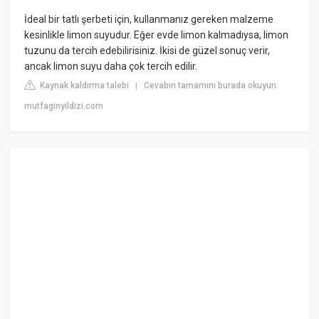
İdeal bir tatlı şerbeti için, kullanmanız gereken malzeme
kesinlikle limon suyudur. Eğer evde limon kalmadıysa, limon
tuzunu da tercih edebilirisiniz. İkisi de güzel sonuç verir,
ancak limon suyu daha çok tercih edilir.
Kaynak kaldırma talebi
Cevabın tamamını burada okuyun:
|
mutfaginyildizi.com