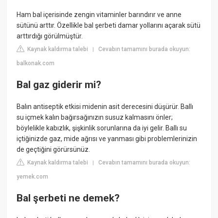
Ham bal içerisinde zengin vitaminler barındırır ve anne
sütünü arttır. Özellikle bal şerbeti damar yollarını açarak sütü
arttırdığı görülmüştür.
Kaynak kaldırma talebi
Cevabın tamamını burada okuyun:
|
balkonak.com
Bal gaz giderir mi?
Balın antiseptik etkisi midenin asit derecesini düşürür. Ballı
su içmek kalın bağırsağınızın susuz kalmasını önler;
böylelikle kabızlık, şişkinlik sorunlarına da iyi gelir. Ballı su
içtiğinizde gaz, mide ağrısı ve yanması gibi problemlerinizin
de geçtiğini görürsünüz.
Kaynak kaldırma talebi
Cevabın tamamını burada okuyun:
|
yemek.com
Bal şerbeti ne demek?