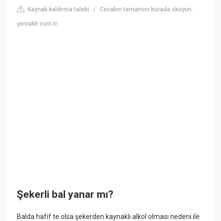
Kaynak kaldırma talebi
Cevabın tamamını burada okuyun:
|
yeniakit.com.tr
Şekerli bal yanar mı?
Balda hafif te olsa şekerden kaynaklı alkol olması nedeni ile