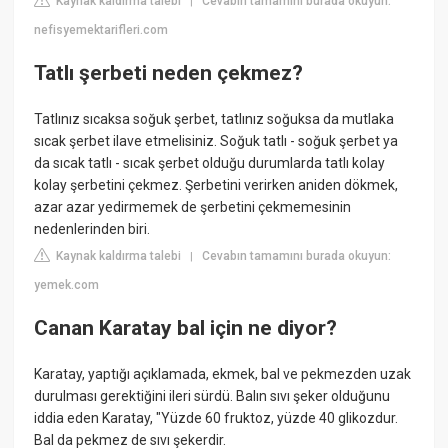
Kaynak kaldırma talebi
Cevabın tamamını burada okuyun:
|
nefisyemektarifleri.com
Tatlı şerbeti neden çekmez?
Tatlınız sıcaksa soğuk şerbet, tatlınız soğuksa da mutlaka
sıcak şerbet ilave etmelisiniz. Soğuk tatlı - soğuk şerbet ya
da sıcak tatlı - sıcak şerbet olduğu durumlarda tatlı kolay
kolay şerbetini çekmez. Şerbetini verirken aniden dökmek,
azar azar yedirmemek de şerbetini çekmemesinin
nedenlerinden biri.
Kaynak kaldırma talebi
Cevabın tamamını burada okuyun:
|
yemek.com
Canan Karatay bal için ne diyor?
Karatay, yaptığı açıklamada, ekmek, bal ve pekmezden uzak
durulması gerektiğini ileri sürdü. Balın sıvı şeker olduğunu
iddia eden Karatay, "Yüzde 60 fruktoz, yüzde 40 glikozdur.
Bal da pekmez de sıvı şekerdir.