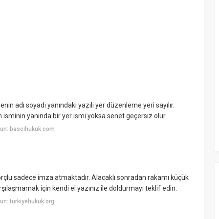
n adı soyadı yanındaki yazılı yer düzenleme yeri sayılır.
sminin yanında bir yer ismi yoksa senet geçersiz olur.
yun: bascihukuk.com
orçlu sadece imza atmaktadır. Alacaklı sonradan rakamı küçük
rşılaşmamak için kendi el yazınız ile doldurmayı teklif edin.
n: turkiyehukuk.org