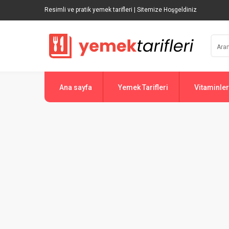
Resimli ve pratik yemek tarifleri | Sitemize Hoşgeldiniz
Ana sayfa
Yemek Tarifleri
Vitaminler