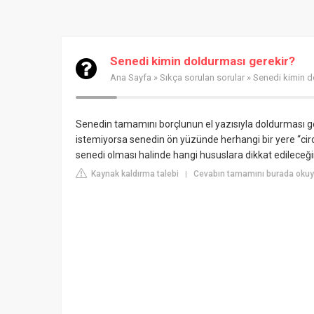
Senedi kimin doldurması gerekir?
Ana Sayfa
»
Sıkça sorulan sorular
» Senedi kimin d
Senedin tamamını borçlunun el yazısıyla doldurması ger
istemiyorsa senedin ön yüzünde herhangi bir yere “ci
senedi olması halinde hangi hususlara dikkat edileceği
Kaynak kaldırma talebi
Cevabın tamamını burada okuy
|