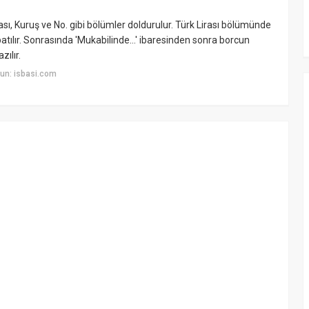
sı, Kuruş ve No. gibi bölümler doldurulur. Türk Lirası bölümünde
apatılır. Sonrasında 'Mukabilinde…' ibaresinden sonra borcun
ılır.
un: isbasi.com