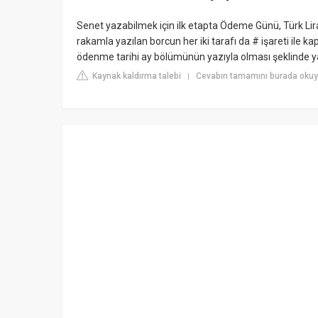
Senet yazabilmek için ilk etapta Ödeme Günü, Türk Lira
rakamla yazılan borcun her iki tarafı da # işareti ile k
ödenme tarihi ay bölümünün yazıyla olması şeklinde yaz
Kaynak kaldırma talebi
Cevabın tamamını burada okuy
|