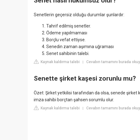
Senet nasıl hükümsüz olur?
Senetlerin geçersiz olduğu durumlar şunlardır:
Tahrif edilmiş senetler.
Ödeme yapılmaması
Borçlu vefat ettiyse.
Senedin zaman aşımına uğraması
Senet sahibinin talebi.
Kaynak kaldırma talebi
Cevabın tamamını burada okuy
|
Senette şirket kaşesi zorunlu mu?
Özet: Şirket yetkilisi tarafından da olsa, senede şirket 
imza sahibi borçtan şahsen sorumlu olur.
Kaynak kaldırma talebi
Cevabın tamamını burada okuy
|