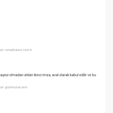
un: ismailcavus.com.tr
kaşesi olmadan atılan ikinci imza, aval olarak kabul edilir ve bu
un: gizemuzun.av.tr