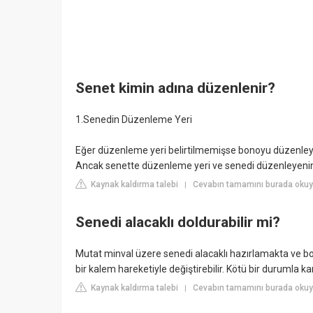
Senet kimin adına düzenlenir?
1.Senedin Düzenleme Yeri
Eğer düzenleme yeri belirtilmemişse bonoyu düzenleyeni
Ancak senette düzenleme yeri ve senedi düzenleyenin i
Kaynak kaldırma talebi
Cevabın tamamını burada oku
|
Senedi alacaklı doldurabilir mi?
Mutat minval üzere senedi alacaklı hazırlamakta ve b
bir kalem hareketiyle değiştirebilir. Kötü bir durumla ka
Kaynak kaldırma talebi
Cevabın tamamını burada okuyu
|