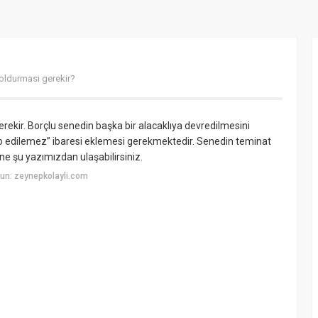
oldurması gerekir?
ekir. Borçlu senedin başka bir alacaklıya devredilmesini
ro edilemez” ibaresi eklemesi gerekmektedir. Senedin teminat
ne şu yazımızdan ulaşabilirsiniz.
un: zeynepkolayli.com