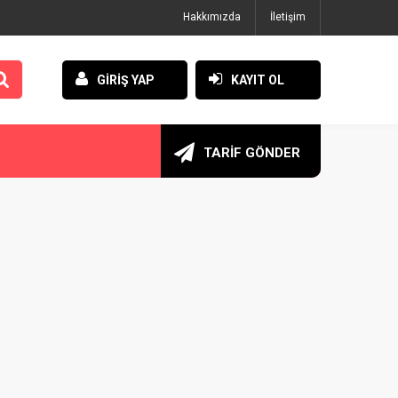
Hakkımızda
İletişim
GİRİŞ YAP
KAYIT OL
TARİF GÖNDER