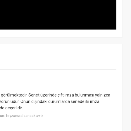
ı görülmektedir. Senet üzerinde çift imza bulunması yalnızca
zorunludur. Onun dışındaki durumlarda senede iki imza
e geçerlidir.
n: feyzanuralsancak.av.tr