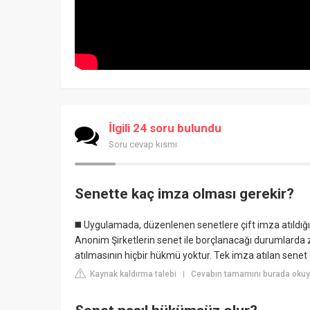
İlgili 24 soru bulundu
Soru cevap kısmı
Senette kaç imza olması gerekir?
◼️ Uygulamada, düzenlenen senetlere çift imza atıldığ
Anonim Şirketlerin senet ile borçlanacağı durumlarda 
atılmasının hiçbir hükmü yoktur. Tek imza atılan senet d
Kaynak kaldırma talebi
Cevabın tamamını burada okuyu
|