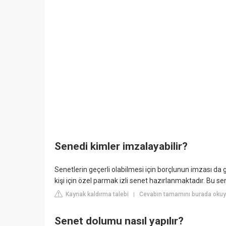
Senedi kimler imzalayabilir?
Senetlerin geçerli olabilmesi için borçlunun imzası da
kişi için özel parmak izli senet hazırlanmaktadır. Bu s
Kaynak kaldırma talebi
Cevabın tamamını burada okuy
|
Senet dolumu nasıl yapılır?