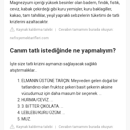
Magnezyum içeriği yüksek besinler olan badem, fındık, fıstık,
ceviz, kabak çekirdeği gibi kuru yemişler, kuru baklagiller,
kakao, tam tahıllılar, yeşil yapraklı sebzelerin tüketimi de tatlı
krizlerini azaltacaktır.
Kaynak kaldırma talebi
Cevabın tamamını burada okuyun:
|
nefisyemektarifleri.com
Canım tatlı istediğinde ne yapmalıyım?
İşte size tatlı krizini aşmanızı sağlayacak sağlıklı
atıştırmalıklar...
ELMANIN ÜSTÜNE TARÇIN. Meyveden gelen doğal bir
tatlandırıcı olan fruktoz şekeri basit şekerin aksine
vücudumuz için daha masum bir seçenek. ...
HURMA/CEVİZ. ...
3. BİTTER ÇIKOLATA. ...
LEBLEBİ/KURU ÜZÜM. ...
MUZ.
Kaynak kaldırma talebi
Cevabın tamamını burada okuyun:
|