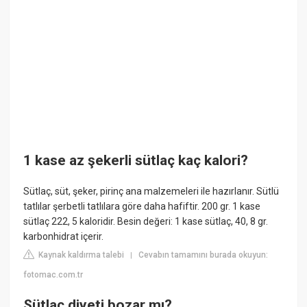
1 kase az şekerli sütlaç kaç kalori?
Sütlaç, süt, şeker, pirinç ana malzemeleri ile hazırlanır. Sütlü
tatlılar şerbetli tatlılara göre daha hafiftir. 200 gr. 1 kase
sütlaç 222, 5 kaloridir. Besin değeri: 1 kase sütlaç, 40, 8 gr.
karbonhidrat içerir.
Kaynak kaldırma talebi
Cevabın tamamını burada okuyun:
|
fotomac.com.tr
Sütlaç diyeti bozar mı?