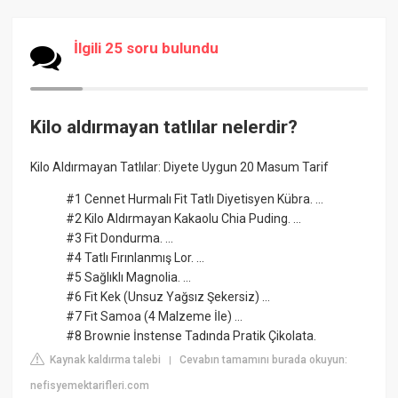
İlgili 25 soru bulundu
Kilo aldırmayan tatlılar nelerdir?
Kilo Aldırmayan Tatlılar: Diyete Uygun 20 Masum Tarif
#1 Cennet Hurmalı Fit Tatlı Diyetisyen Kübra. ...
#2 Kilo Aldırmayan Kakaolu Chia Puding. ...
#3 Fit Dondurma. ...
#4 Tatlı Fırınlanmış Lor. ...
#5 Sağlıklı Magnolia. ...
#6 Fit Kek (Unsuz Yağsız Şekersiz) ...
#7 Fit Samoa (4 Malzeme İle) ...
#8 Brownie İnstense Tadında Pratik Çikolata.
Kaynak kaldırma talebi
Cevabın tamamını burada okuyun:
|
nefisyemektarifleri.com