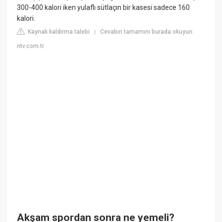
300-400 kalori iken yulaflı sütlaçın bir kasesi sadece 160
kalori.
Kaynak kaldırma talebi
Cevabın tamamını burada okuyun:
|
ntv.com.tr
Akşam spordan sonra ne yemeli?