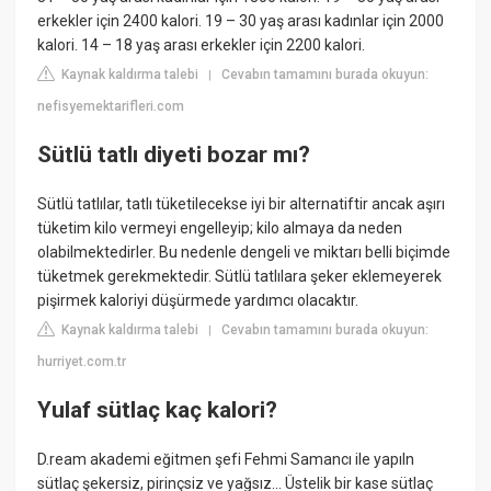
erkekler için 2400 kalori. 19 – 30 yaş arası kadınlar için 2000
kalori. 14 – 18 yaş arası erkekler için 2200 kalori.
Kaynak kaldırma talebi
Cevabın tamamını burada okuyun:
|
nefisyemektarifleri.com
Sütlü tatlı diyeti bozar mı?
Sütlü tatlılar, tatlı tüketilecekse iyi bir alternatiftir ancak aşırı
tüketim kilo vermeyi engelleyip; kilo almaya da neden
olabilmektedirler. Bu nedenle dengeli ve miktarı belli biçimde
tüketmek gerekmektedir. Sütlü tatlılara şeker eklemeyerek
pişirmek kaloriyi düşürmede yardımcı olacaktır.
Kaynak kaldırma talebi
Cevabın tamamını burada okuyun:
|
hurriyet.com.tr
Yulaf sütlaç kaç kalori?
D.ream akademi eğitmen şefi Fehmi Samancı ile yapıln
sütlaç şekersiz, pirinçsiz ve yağsız... Üstelik bir kase sütlaç