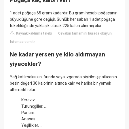
Poğaça kaç kalori var?
1 adet poğaça 65 gram kadardır. Bu gram hesabı poğaçanın
büyüklüğüne göre değişir. Günlük her sabah 1 adet poğaça
tüketildiğinde yaklaşık olarak 225 kalori alınmış olur.
Kaynak kaldırma talebi
Cevabın tamamını burada okuyun:
|
fotomac.com.tr
Ne kadar yersen ye kilo aldırmayan
yiyecekler?
Yağ katılmaksızın, fırında veya ızgarada pişirilmiş patlıcanın
besin değeri 30 kalorinin altında kalır ve harika bir yemek
alternatifi olur.
Kereviz. ...
Turunçgiller. ...
Pancar. ...
Ananas. ...
Yeşillikler. ...