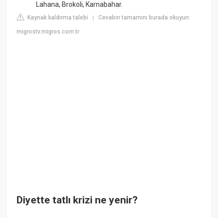
Lahana, Brokoli, Karnabahar.
Kaynak kaldırma talebi
Cevabın tamamını burada okuyun:
|
migrostv.migros.com.tr
Diyette tatlı krizi ne yenir?