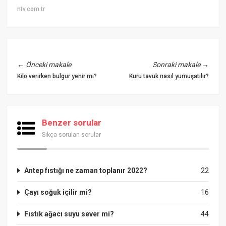
ntv.com.tr
←
Önceki makale
Sonraki makale
→
Kilo verirken bulgur yenir mi?
Kuru tavuk nasıl yumuşatılır?
Benzer sorular
Sıkça sorulan sorular
Antep fıstığı ne zaman toplanır 2022?
22
Çayı soğuk içilir mi?
16
Fıstık ağacı suyu sever mi?
44