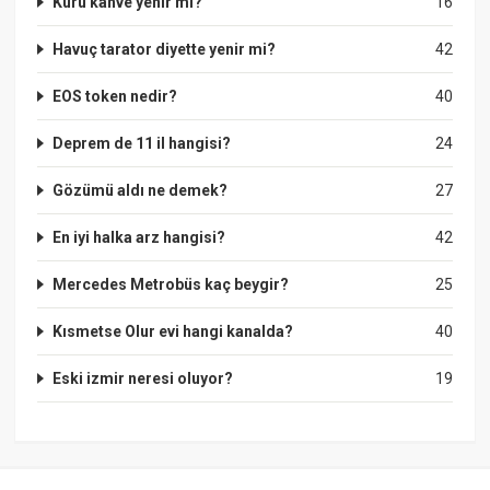
Kuru kahve yenir mi?
16
Havuç tarator diyette yenir mi?
42
EOS token nedir?
40
Deprem de 11 il hangisi?
24
Gözümü aldı ne demek?
27
En iyi halka arz hangisi?
42
Mercedes Metrobüs kaç beygir?
25
Kısmetse Olur evi hangi kanalda?
40
Eski izmir neresi oluyor?
19