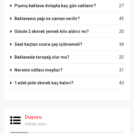
Pişmiş baklava dolapta kaç gün saklanır?
27
Baklavanın yağı ne zaman verilir?
45
Günde 2 ekmek yemek kilo aldırır mı?
20
Saat kaçtan sonra çay içilmemeli?
34
Baklavada tereyağ olur mu?
25
Nerenin sütlacı meşhur?
31
1 adet pide ekmek kaç kalori?
43
Duyuru
Reklam alanı