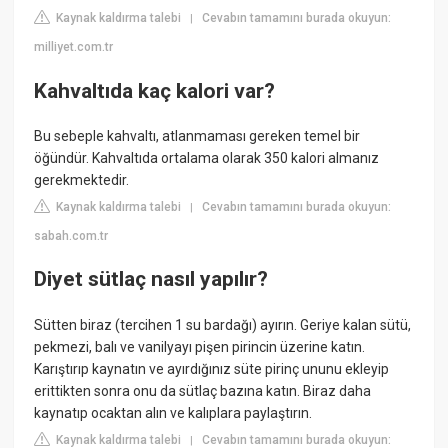
Kaynak kaldırma talebi
Cevabın tamamını burada okuyun:
|
milliyet.com.tr
Kahvaltıda kaç kalori var?
Bu sebeple kahvaltı, atlanmaması gereken temel bir
öğündür. Kahvaltıda ortalama olarak 350 kalori almanız
gerekmektedir.
Kaynak kaldırma talebi
Cevabın tamamını burada okuyun:
|
sabah.com.tr
Diyet sütlaç nasıl yapılır?
Sütten biraz (tercihen 1 su bardağı) ayırın. Geriye kalan sütü,
pekmezi, balı ve vanilyayı pişen pirincin üzerine katın.
Karıştırıp kaynatın ve ayırdığınız süte pirinç ununu ekleyip
erittikten sonra onu da sütlaç bazına katın. Biraz daha
kaynatıp ocaktan alın ve kalıplara paylaştırın.
Kaynak kaldırma talebi
Cevabın tamamını burada okuyun:
|