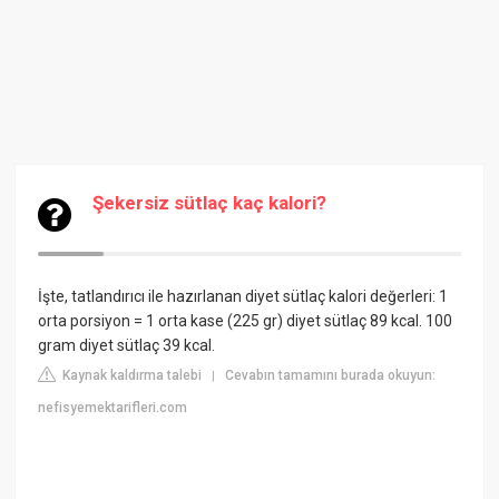
Şekersiz sütlaç kaç kalori?
İşte, tatlandırıcı ile hazırlanan diyet sütlaç kalori değerleri: 1
orta porsiyon = 1 orta kase (225 gr) diyet sütlaç 89 kcal. 100
gram diyet sütlaç 39 kcal.
Kaynak kaldırma talebi
Cevabın tamamını burada okuyun:
|
nefisyemektarifleri.com