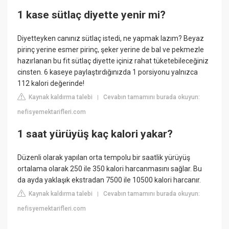
1 kase sütlaç diyette yenir mi?
Diyetteyken canınız sütlaç istedi, ne yapmak lazım? Beyaz
pirinç yerine esmer pirinç, şeker yerine de bal ve pekmezle
hazırlanan bu fit sütlaç diyette içiniz rahat tüketebileceğiniz
cinsten. 6 kaseye paylaştırdığınızda 1 porsiyonu yalnızca
112 kalori değerinde!
Kaynak kaldırma talebi
Cevabın tamamını burada okuyun:
|
nefisyemektarifleri.com
1 saat yürüyüş kaç kalori yakar?
Düzenli olarak yapılan orta tempolu bir saatlik yürüyüş
ortalama olarak 250 ile 350 kalori harcanmasını sağlar. Bu
da ayda yaklaşık ekstradan 7500 ile 10500 kalori harcanır.
Kaynak kaldırma talebi
Cevabın tamamını burada okuyun:
|
nefisyemektarifleri.com