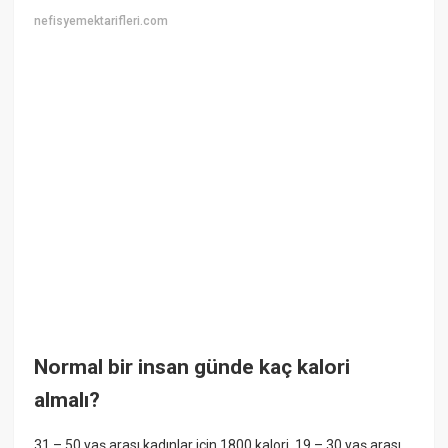
nefisyemektarifleri.com
Normal bir insan günde kaç kalori
almalı?
31 – 50 yaş arası kadınlar için 1800 kalori. 19 – 30 yaş arası