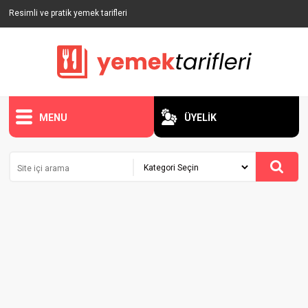
Resimli ve pratik yemek tarifleri
MENU
ÜYELİK