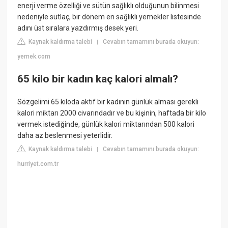
enerji verme özelliği ve sütün sağlıklı olduğunun bilinmesi
nedeniyle sütlaç, bir dönem en sağlıklı yemekler listesinde
adını üst sıralara yazdırmış desek yeri.
Kaynak kaldırma talebi
Cevabın tamamını burada okuyun:
|
yemek.com
65 kilo bir kadın kaç kalori almalı?
Sözgelimi 65 kiloda aktif bir kadının günlük alması gerekli
kalori miktarı 2000 civarındadır ve bu kişinin, haftada bir kilo
vermek istediğinde, günlük kalori miktarından 500 kalori
daha az beslenmesi yeterlidir.
Kaynak kaldırma talebi
Cevabın tamamını burada okuyun:
|
hurriyet.com.tr