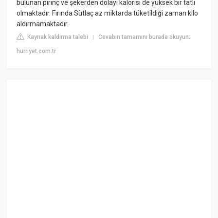
bulunan pirinç ve şekerden dolayı kalorisi de yüksek bir tatlı
olmaktadır. Fırında Sütlaç az miktarda tüketildiği zaman kilo
aldırmamaktadır.
Kaynak kaldırma talebi
Cevabın tamamını burada okuyun:
|
hurriyet.com.tr