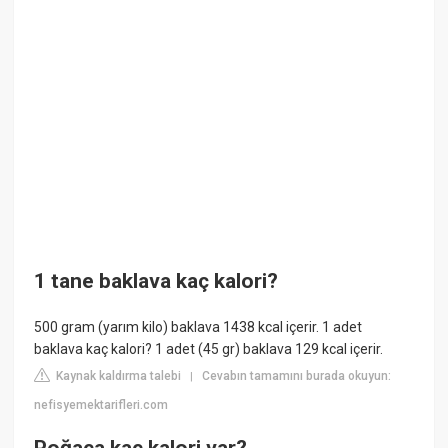
1 tane baklava kaç kalori?
500 gram (yarım kilo) baklava 1438 kcal içerir. 1 adet
baklava kaç kalori? 1 adet (45 gr) baklava 129 kcal içerir.
Kaynak kaldırma talebi
Cevabın tamamını burada okuyun:
|
nefisyemektarifleri.com