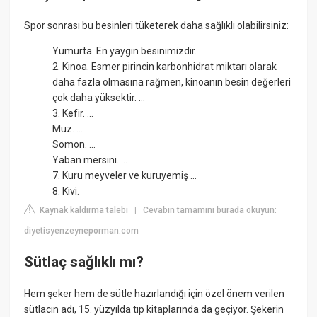
Spor sonrası bu besinleri tüketerek daha sağlıklı olabilirsiniz:
Yumurta. En yaygın besinimizdir. ...
2. Kinoa. Esmer pirincin karbonhidrat miktarı olarak
daha fazla olmasına rağmen, kinoanın besin değerleri
çok daha yüksektir. ...
3. Kefir. ...
Muz. ...
Somon. ...
Yaban mersini. ...
7. Kuru meyveler ve kuruyemiş ...
8. Kivi.
Kaynak kaldırma talebi
Cevabın tamamını burada okuyun:
|
diyetisyenzeyneporman.com
Sütlaç sağlıklı mı?
Hem şeker hem de sütle hazırlandığı için özel önem verilen
sütlacın adı, 15. yüzyılda tıp kitaplarında da geçiyor. Şekerin