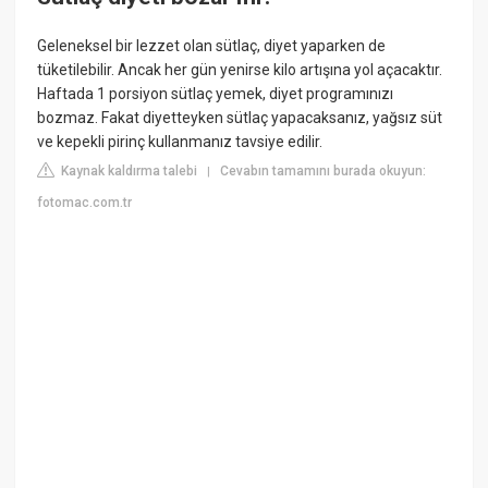
Geleneksel bir lezzet olan sütlaç, diyet yaparken de
tüketilebilir. Ancak her gün yenirse kilo artışına yol açacaktır.
Haftada 1 porsiyon sütlaç yemek, diyet programınızı
bozmaz. Fakat diyetteyken sütlaç yapacaksanız, yağsız süt
ve kepekli pirinç kullanmanız tavsiye edilir.
Kaynak kaldırma talebi
Cevabın tamamını burada okuyun:
|
fotomac.com.tr