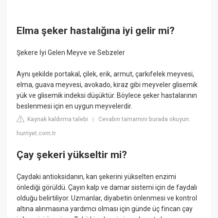
Elma şeker hastalığına iyi gelir mi?
Şekere İyi Gelen Meyve ve Sebzeler
Aynı şekilde portakal, çilek, erik, armut, çarkıfelek meyvesi,
elma, guava meyvesi, avokado, kiraz gibi meyveler glisemik
yük ve glisemik indeksi düşüktür. Böylece şeker hastalarının
beslenmesi için en uygun meyvelerdir.
Kaynak kaldırma talebi
Cevabın tamamını burada okuyun:
|
hurriyet.com.tr
Çay şekeri yükseltir mi?
Çaydaki antioksidanın, kan şekerini yükselten enzimi
önlediği görüldü. Çayın kalp ve damar sistemi için de faydalı
olduğu belirtiliyor. Uzmanlar, diyabetin önlenmesi ve kontrol
altına alınmasına yardımcı olması için günde üç fincan çay