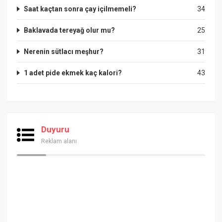
Saat kaçtan sonra çay içilmemeli?
34
Baklavada tereyağ olur mu?
25
Nerenin sütlacı meşhur?
31
1 adet pide ekmek kaç kalori?
43
Duyuru
Reklam alanı