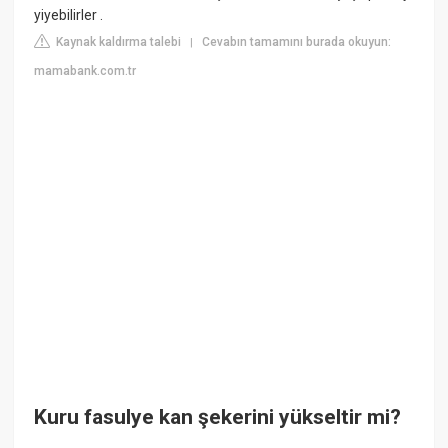
yiyebilirler .
Kaynak kaldırma talebi
Cevabın tamamını burada okuyun:
|
mamabank.com.tr
Kuru fasulye kan şekerini yükseltir mi?