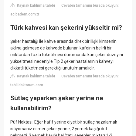
Kaynak kaldırma talebi
Cevabın tamamını burada okuyun:
|
acibadem.com.tr
Türk kahvesi kan şekerini yükseltir mi?
Şeker hastalığı ile kahve arasında direk bir ilişki kimsenin
aklına gelmese de kahvede bulunan kafeinin belirli bir
miktardan fazla tüketilmesi durumunda kan şeker düzeyini
yükseltmesi nedeniyle Tip 2 şeker hastalarının kahveyi
dikkatli tüketmesi gerektiği unutulmamalıdır.
Kaynak kaldırma talebi
Cevabın tamamını burada okuyun:
|
tahlildoktorum.com
Sütlaç yaparken şeker yerine ne
kullanabilirim?
Püf Noktası: Eğer hafif yerine diyet bir sütlaç hazırlamak
istiyorsanız esmer şeker yerine, 2 yemek kaşığı dut
pekmezi, 3 yemek kaşığı bal (tatlı sevenler miktarı 1-2