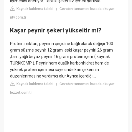
içilmesini öneriyor. Tabii ki şekersiz içmek şartıyla.
Kaynak kaldırma talebi
Cevabın tamamını burada okuyun:
|
ntv.com.tr
Kaşar peynir şekeri yükseltir mi?
Protein miktarı, peynirin çeşidine bağlı olarak değişir.100
gram süzme peynir 12 gram ,eski kaşar peyniri 26 gram
,tam yağlı beyaz peynir 16 gram protein içerir ( kaynak :
TURKKOMP ). Peynir hem düşük karbonhidrat hem de
yüksek protein içermesi sayesinde kan şekerinin
düzenlenmesine yardımcı olur.Ayrıca içerdiği ...
Kaynak kaldırma talebi
Cevabın tamamını burada okuyun:
|
lezzet.com.tr