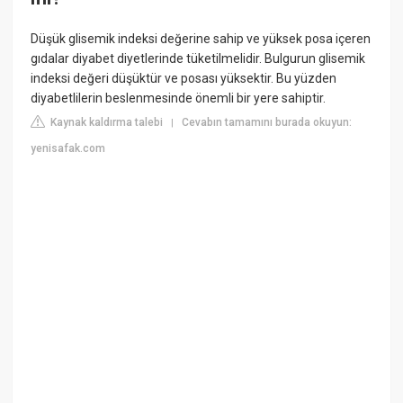
Düşük glisemik indeksi değerine sahip ve yüksek posa içeren
gıdalar diyabet diyetlerinde tüketilmelidir. Bulgurun glisemik
indeksi değeri düşüktür ve posası yüksektir. Bu yüzden
diyabetlilerin beslenmesinde önemli bir yere sahiptir.
Kaynak kaldırma talebi
Cevabın tamamını burada okuyun:
|
yenisafak.com