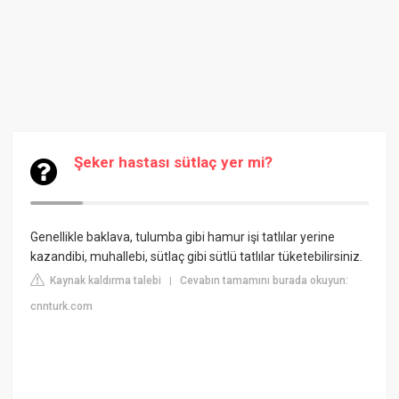
Şeker hastası sütlaç yer mi?
Genellikle baklava, tulumba gibi hamur işi tatlılar yerine
kazandibi, muhallebi, sütlaç gibi sütlü tatlılar tüketebilirsiniz.
Kaynak kaldırma talebi
Cevabın tamamını burada okuyun:
|
cnnturk.com