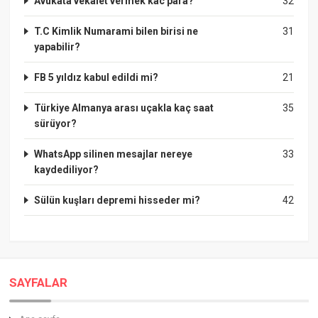
Avukata vekalet vermek kac para?
32
T.C Kimlik Numarami bilen birisi ne
31
yapabilir?
FB 5 yıldız kabul edildi mi?
21
Türkiye Almanya arası uçakla kaç saat
35
sürüyor?
WhatsApp silinen mesajlar nereye
33
kaydediliyor?
Sülün kuşları depremi hisseder mi?
42
SAYFALAR