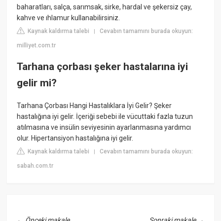
baharatları, salça, sarımsak, sirke, hardal ve şekersiz çay,
kahve ve ıhlamur kullanabilirsiniz.
Kaynak kaldırma talebi
Cevabın tamamını burada okuyun:
|
milliyet.com.tr
Tarhana çorbası şeker hastalarına iyi
gelir mi?
Tarhana Çorbası Hangi Hastalıklara İyi Gelir? Şeker
hastalığına iyi gelir. İçeriği sebebi ile vücuttaki fazla tuzun
atılmasına ve insülin seviyesinin ayarlanmasına yardımcı
olur. Hipertansiyon hastalığına iyi gelir.
Kaynak kaldırma talebi
Cevabın tamamını burada okuyun:
|
sabah.com.tr
←
Önceki makale
Sonraki makale
→