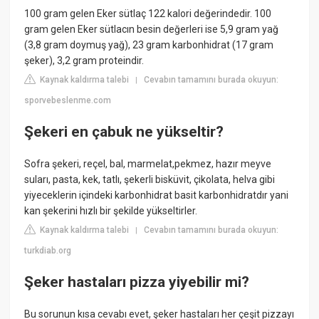
100 gram gelen Eker sütlaç 122 kalori değerindedir. 100
gram gelen Eker sütlacın besin değerleri ise 5,9 gram yağ
(3,8 gram doymuş yağ), 23 gram karbonhidrat (17 gram
şeker), 3,2 gram proteindir.
Kaynak kaldırma talebi
Cevabın tamamını burada okuyun:
|
sporvebeslenme.com
Şekeri en çabuk ne yükseltir?
Sofra şekeri, reçel, bal, marmelat,pekmez, hazır meyve
suları, pasta, kek, tatlı, şekerli bisküvit, çikolata, helva gibi
yiyeceklerin içindeki karbonhidrat basit karbonhidratdır yani
kan şekerini hızlı bir şekilde yükseltirler.
Kaynak kaldırma talebi
Cevabın tamamını burada okuyun:
|
turkdiab.org
Şeker hastaları pizza yiyebilir mi?
Bu sorunun kısa cevabı evet, şeker hastaları her çeşit pizzayı