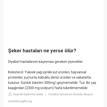
Şeker hastaları ne yerse ölür?
Diyabet hastalarının kaçınması gereken yiyecekler
Kolesterol: Yüksek yağ içerikli süt ürünleri, hayvansal
proteinler, yumurta, kabuklu deniz ürünleri ve sakatatta
bulunur. Günlük tüketim 300mg'ı geçmemelidir. Tuz: Bir çay
kaşığından (2300 mg sodyum) fazla tüketilmemelidir.
Kaynak kaldırma talebi
Cevabın tamamını burada okuyun:
|
anadolusaglik.org