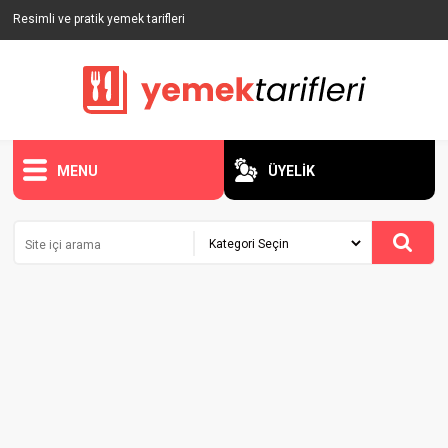
Resimli ve pratik yemek tarifleri
MENU
ÜYELİK