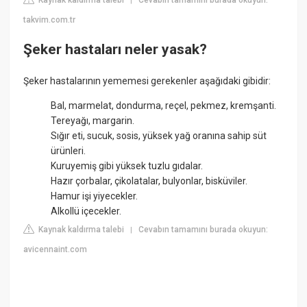
|
takvim.com.tr
Şeker hastaları neler yasak?
Şeker hastalarının yememesi gerekenler aşağıdaki gibidir:
Bal, marmelat, dondurma, reçel, pekmez, kremşanti.
Tereyağı, margarin.
Sığır eti, sucuk, sosis, yüksek yağ oranına sahip süt
ürünleri.
Kuruyemiş gibi yüksek tuzlu gıdalar.
Hazır çorbalar, çikolatalar, bulyonlar, bisküviler.
Hamur işi yiyecekler.
Alkollü içecekler.
Kaynak kaldırma talebi
Cevabın tamamını burada okuyun:
|
avicennaint.com