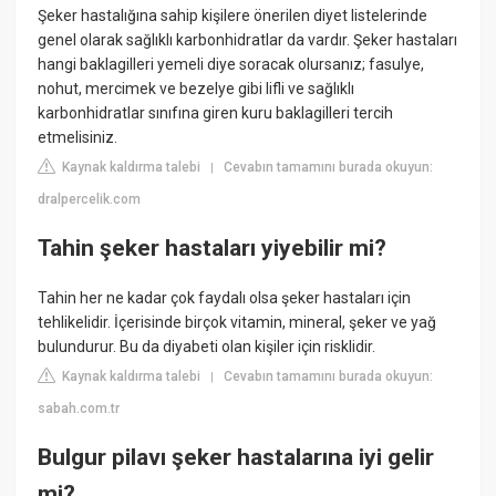
Şeker hastalığına sahip kişilere önerilen diyet listelerinde
genel olarak sağlıklı karbonhidratlar da vardır. Şeker hastaları
hangi baklagilleri yemeli diye soracak olursanız; fasulye,
nohut, mercimek ve bezelye gibi lifli ve sağlıklı
karbonhidratlar sınıfına giren kuru baklagilleri tercih
etmelisiniz.
Kaynak kaldırma talebi
Cevabın tamamını burada okuyun:
|
dralpercelik.com
Tahin şeker hastaları yiyebilir mi?
Tahin her ne kadar çok faydalı olsa şeker hastaları için
tehlikelidir. İçerisinde birçok vitamin, mineral, şeker ve yağ
bulundurur. Bu da diyabeti olan kişiler için risklidir.
Kaynak kaldırma talebi
Cevabın tamamını burada okuyun:
|
sabah.com.tr
Bulgur pilavı şeker hastalarına iyi gelir
mi?