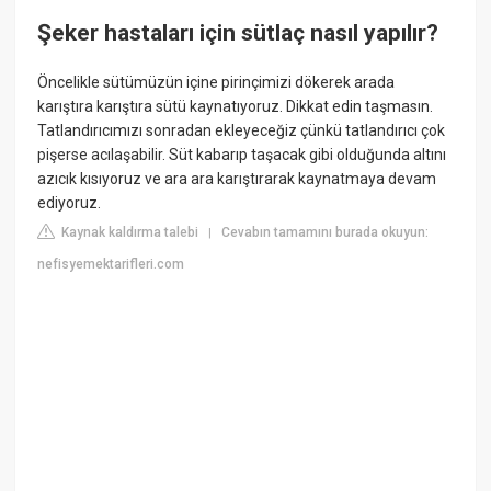
Şeker hastaları için sütlaç nasıl yapılır?
Öncelikle sütümüzün içine pirinçimizi dökerek arada
karıştıra karıştıra sütü kaynatıyoruz. Dikkat edin taşmasın.
Tatlandırıcımızı sonradan ekleyeceğiz çünkü tatlandırıcı çok
pişerse acılaşabilir. Süt kabarıp taşacak gibi olduğunda altını
azıcık kısıyoruz ve ara ara karıştırarak kaynatmaya devam
ediyoruz.
Kaynak kaldırma talebi
Cevabın tamamını burada okuyun:
|
nefisyemektarifleri.com