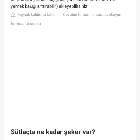
yemek kaşığı arttırabilir) ekleyebilirsiniz.
Kaynak kaldırma talebi
Cevabın tamamını burada okuyun:
|
formsante.com.tr
Sütlaçta ne kadar şeker var?