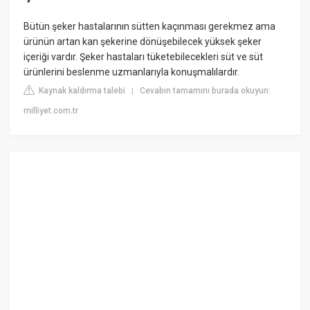
Bütün şeker hastalarının sütten kaçınması gerekmez ama
ürünün artan kan şekerine dönüşebilecek yüksek şeker
içeriği vardır. Şeker hastaları tüketebilecekleri süt ve süt
ürünlerini beslenme uzmanlarıyla konuşmalılardır.
Kaynak kaldırma talebi
Cevabın tamamını burada okuyun:
|
milliyet.com.tr