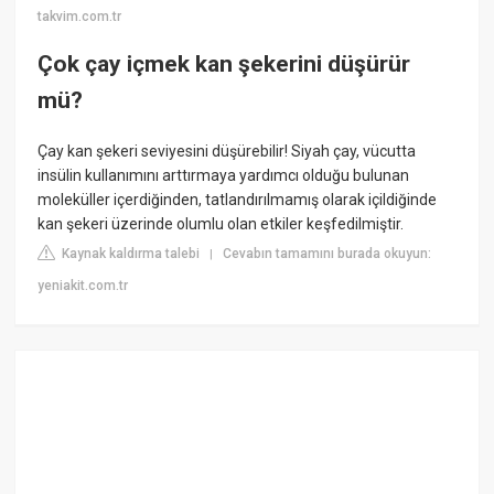
takvim.com.tr
Çok çay içmek kan şekerini düşürür
mü?
Çay kan şekeri seviyesini düşürebilir! Siyah çay, vücutta
insülin kullanımını arttırmaya yardımcı olduğu bulunan
moleküller içerdiğinden, tatlandırılmamış olarak içildiğinde
kan şekeri üzerinde olumlu olan etkiler keşfedilmiştir.
Kaynak kaldırma talebi
Cevabın tamamını burada okuyun:
|
yeniakit.com.tr