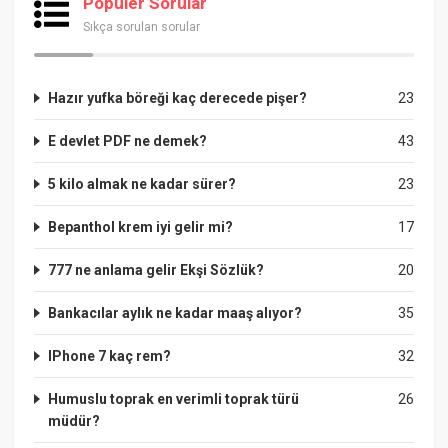
Popüler Sorular
Sıkça sorulan sorular
Hazır yufka böreği kaç derecede pişer?
23
E devlet PDF ne demek?
43
5 kilo almak ne kadar sürer?
23
Bepanthol krem iyi gelir mi?
17
777 ne anlama gelir Ekşi Sözlük?
20
Bankacılar aylık ne kadar maaş alıyor?
35
IPhone 7 kaç rem?
32
Humuslu toprak en verimli toprak türü
26
müdür?