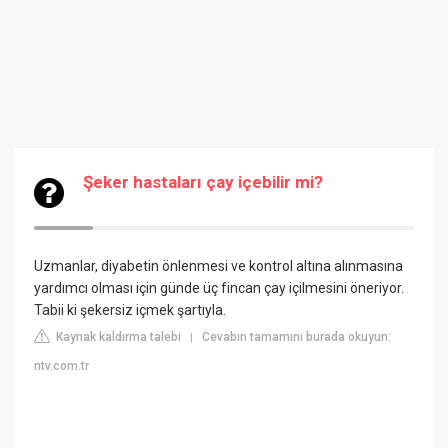
Şeker hastaları çay içebilir mi?
Uzmanlar, diyabetin önlenmesi ve kontrol altına alınmasına
yardımcı olması için günde üç fincan çay içilmesini öneriyor.
Tabii ki şekersiz içmek şartıyla.
Kaynak kaldırma talebi
Cevabın tamamını burada okuyun:
|
ntv.com.tr