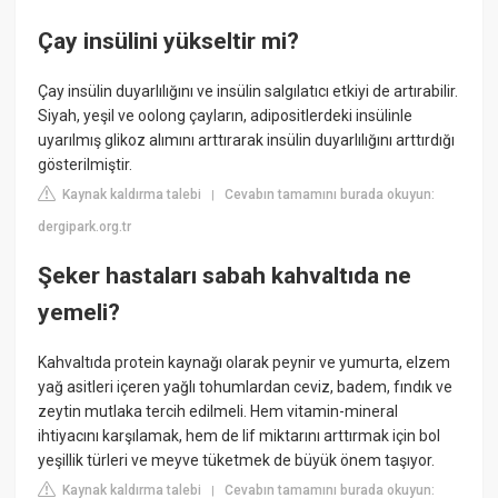
Çay insülini yükseltir mi?
Çay insülin duyarlılığını ve insülin salgılatıcı etkiyi de artırabilir.
Siyah, yeşil ve oolong çayların, adipositlerdeki insülinle
uyarılmış glikoz alımını arttırarak insülin duyarlılığını arttırdığı
gösterilmiştir.
Kaynak kaldırma talebi
Cevabın tamamını burada okuyun:
|
dergipark.org.tr
Şeker hastaları sabah kahvaltıda ne
yemeli?
Kahvaltıda protein kaynağı olarak peynir ve yumurta, elzem
yağ asitleri içeren yağlı tohumlardan ceviz, badem, fındık ve
zeytin mutlaka tercih edilmeli. Hem vitamin-mineral
ihtiyacını karşılamak, hem de lif miktarını arttırmak için bol
yeşillik türleri ve meyve tüketmek de büyük önem taşıyor.
Kaynak kaldırma talebi
Cevabın tamamını burada okuyun:
|