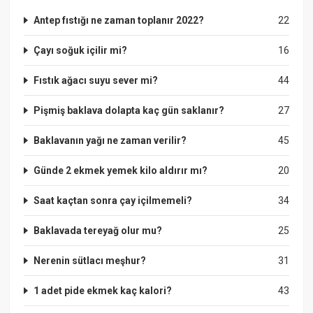
Antep fıstığı ne zaman toplanır 2022?
22
Çayı soğuk içilir mi?
16
Fıstık ağacı suyu sever mi?
44
Pişmiş baklava dolapta kaç gün saklanır?
27
Baklavanın yağı ne zaman verilir?
45
Günde 2 ekmek yemek kilo aldırır mı?
20
Saat kaçtan sonra çay içilmemeli?
34
Baklavada tereyağ olur mu?
25
Nerenin sütlacı meşhur?
31
1 adet pide ekmek kaç kalori?
43