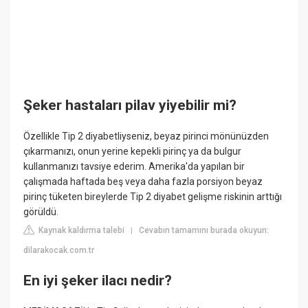
Şeker hastaları pilav yiyebilir mi?
Özellikle Tip 2 diyabetliyseniz, beyaz pirinci mönünüzden
çıkarmanızı, onun yerine kepekli pirinç ya da bulgur
kullanmanızı tavsiye ederim. Amerika'da yapılan bir
çalışmada haftada beş veya daha fazla porsiyon beyaz
pirinç tüketen bireylerde Tip 2 diyabet gelişme riskinin arttığı
görüldü.
Kaynak kaldırma talebi
Cevabın tamamını burada okuyun:
|
dilarakocak.com.tr
En iyi şeker ilacı nedir?