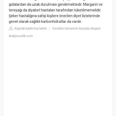
gıdalardan da uzak durulması gerekmektedir. Margarin ve
tereyağı da diyabet hastaları tarafından tüketilmemelidir.
Şeker hastalığına sahip kişilere önerilen diyet listelerinde
genel olarak sağlıklı karbonhidratlar da vardır.
Kaynak kaldırma talebi
Cevabın tamamını burada okuyun:
|
dralpercelik.com