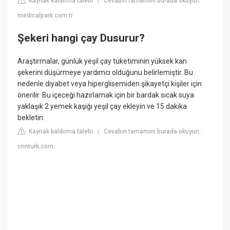
Kaynak kaldırma talebi
Cevabın tamamını burada okuyun:
|
medicalpark.com.tr
Şekeri hangi çay Dusurur?
Araştırmalar, günlük yeşil çay tüketiminin yüksek kan
şekerini düşürmeye yardımcı olduğunu belirlemiştir. Bu
nedenle diyabet veya hiperglisemiden şikayetçi kişiler için
önerilir. Bu içeceği hazırlamak için bir bardak sıcak suya
yaklaşık 2 yemek kaşığı yeşil çay ekleyin ve 15 dakika
bekletin.
Kaynak kaldırma talebi
Cevabın tamamını burada okuyun:
|
cnnturk.com