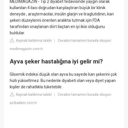
MEDİMAGAZİN - Tip 2 diyabet tedavisinde yaygın olarak
kullanılan 4 ilacı doğrudan karşılaştıran büyük bir klinik
deneyde , araştırmacılar, insülin glarjin ve liraglutidinin, kan
şekeri düzeylerini önerilen aralıkta tutmak için FDA
tarafından onaylanan dört ilaçtan en iyi ikisi olduğunu
buldular.
Kaynak kaldırma talebi
Cevabın tamamını burada okuyun:
|
medimagazin.com.tr
Ayva şeker hastalığına iyi gelir mi?
Glisemik indeksi düşük olan ayva bu sayede kan şekerini çok
hızlı yükseltmez. Bu nedenle diyabeti olan veya diyet yapan
kişiler de rahatlıkla tüketebilir.
Kaynak kaldırma talebi
Cevabın tamamını burada okuyun:
|
acibadem.com.tr