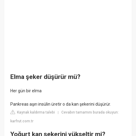
Elma şeker düşürür mü?
Her gün bir elma
Pankreas aşırı insülin üretir o da kan şekerini düşürür.
Kaynak kaldırma talebi
Cevabın tamamını burada okuyun:
|
karfrut.com.tr
Yoğurt kan şekerini yükseltir mi?