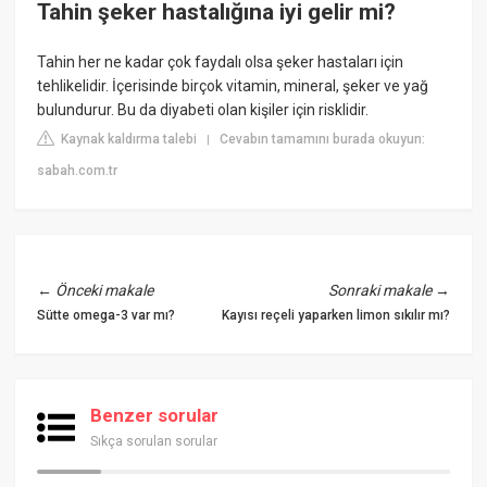
Tahin şeker hastalığına iyi gelir mi?
Tahin her ne kadar çok faydalı olsa şeker hastaları için
tehlikelidir. İçerisinde birçok vitamin, mineral, şeker ve yağ
bulundurur. Bu da diyabeti olan kişiler için risklidir.
Kaynak kaldırma talebi
Cevabın tamamını burada okuyun:
|
sabah.com.tr
←
Önceki makale
Sonraki makale
→
Sütte omega-3 var mı?
Kayısı reçeli yaparken limon sıkılır mı?
Benzer sorular
Sıkça sorulan sorular