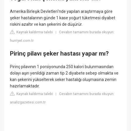
Amerika Birleşik Devletleri'nde yapılan araştırmaya göre
şeker hastalarının günde 1 kase yoğurt tüketmesi diyabet
riskini azaltır ve kan şekerini de düşürür.
Kaynak kaldırma talebi
Cevabın tamamını burada okuyun:
|
hurriyet.com.tr
Pirinç pilavı şeker hastası yapar mı?
Pirinç pilavının 1 porsiyonunda 250 kalori bulunmasından
dolayı aşırı yenildiği zaman tip 2 diyabete sebep olmakta ve
kan şekerini yükselterek seker hastalığı oluşmasına zemin
hazırlamaktadır.
Kaynak kaldırma talebi
Cevabın tamamını burada okuyun:
|
analizgazetesi.com.tr