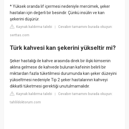
* Yüksek oranda lif içermesi nedeniyle mercimek, şeker
hastaları için değerli bir besindir. Çünkü insülin ve kan
şekerini düşürür.
Kaynak kaldırma talebi
Cevabın tamamını burada okuyun:
|
serttas.com
Türk kahvesi kan şekerini yükseltir mi?
Şeker hastalığı ile kahve arasında direk bir ilişki kimsenin
aklına gelmese de kahvede bulunan kafeinin belirli bir
miktardan fazla tüketilmesi durumunda kan şeker düzeyini
yükseltmesi nedeniyle Tip 2 şeker hastalarının kahveyi
dikkatli tüketmesi gerektiği unutulmamalıdır.
Kaynak kaldırma talebi
Cevabın tamamını burada okuyun:
|
tahlildoktorum.com