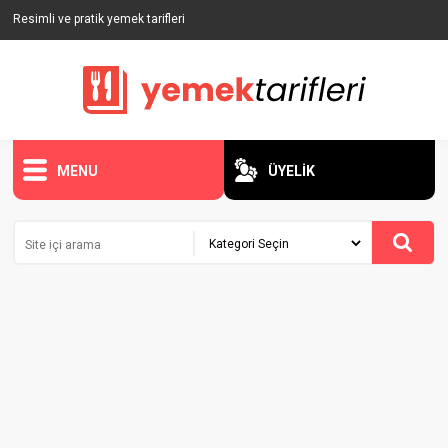
Resimli ve pratik yemek tarifleri
MENU
ÜYELİK