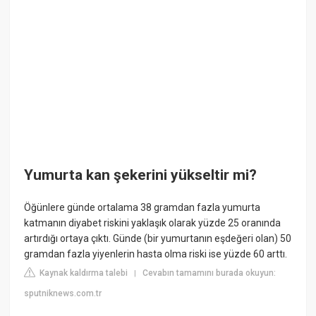
Yumurta kan şekerini yükseltir mi?
Öğünlere günde ortalama 38 gramdan fazla yumurta
katmanın diyabet riskini yaklaşık olarak yüzde 25 oranında
artırdığı ortaya çıktı. Günde (bir yumurtanın eşdeğeri olan) 50
gramdan fazla yiyenlerin hasta olma riski ise yüzde 60 arttı.
Kaynak kaldırma talebi
Cevabın tamamını burada okuyun:
|
sputniknews.com.tr