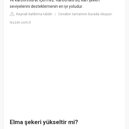
seviyelerini desteklemenin en iyi yoludur.
Kaynak kaldırma talebi
Cevabın tamamını burada okuyun:
|
lezzet.com.tr
Elma şekeri yükseltir mi?