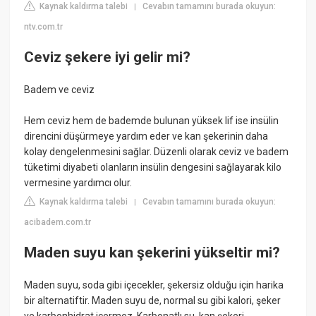
Kaynak kaldırma talebi
Cevabın tamamını burada okuyun:
|
ntv.com.tr
Ceviz şekere iyi gelir mi?
Badem ve ceviz
Hem ceviz hem de bademde bulunan yüksek lif ise insülin
direncini düşürmeye yardım eder ve kan şekerinin daha
kolay dengelenmesini sağlar. Düzenli olarak ceviz ve badem
tüketimi diyabeti olanların insülin dengesini sağlayarak kilo
vermesine yardımcı olur.
Kaynak kaldırma talebi
Cevabın tamamını burada okuyun:
|
acibadem.com.tr
Maden suyu kan şekerini yükseltir mi?
Maden suyu, soda gibi içecekler, şekersiz olduğu için harika
bir alternatiftir. Maden suyu de, normal su gibi kalori, şeker
ve karbonhidrat içermez. Karbonatlı su, kan şekeri