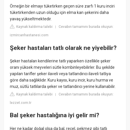
Örneğin bir elmayı tüketirken geçen süre zarfı 1 kuru inciri
tüketirkenden uzun olduğu için elma kan şekerini daha
yavaş yükseltmektedir.
Kaynak kaldırma talebi
Cevabın tamamını burada okuyun:
|
izmircanhastanesi.com
Şeker hastaları tatlı olarak ne yiyebilir?
Şeker hastaları kendilerine tatlı yaparken özellikle şeker
oranı yüksek meyveleri sütle kombinleyebilirler. Bu şekilde
yapılan tarifler şeker ilaveli veya tatlandırıcı ilaveli tatlıya
göre daha sağlıklıdır. Kuru kayısı, kuru incir, kuru hurma ve
muz, sütlü tatlılarda şeker ve tatlandırıcı yerine kullanabilir.
Kaynak kaldırma talebi
Cevabın tamamını burada okuyun:
|
lezzet.com.tr
Bal şeker hastalığına iyi gelir mi?
Her ne kadar doğal olsa da bal, reçel, pekmez gibi tatlı