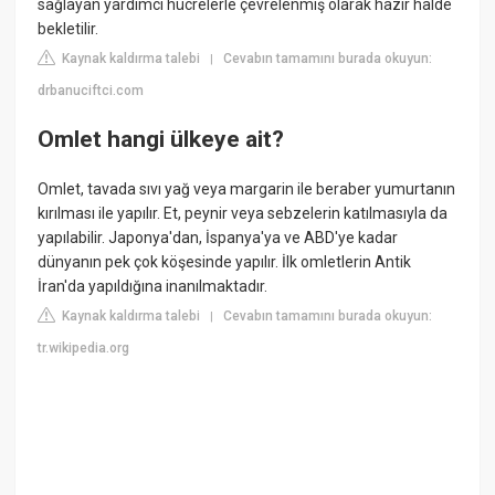
sağlayan yardımcı hücrelerle çevrelenmiş olarak hazır halde
bekletilir.
Kaynak kaldırma talebi
Cevabın tamamını burada okuyun:
|
drbanuciftci.com
Omlet hangi ülkeye ait?
Omlet, tavada sıvı yağ veya margarin ile beraber yumurtanın
kırılması ile yapılır. Et, peynir veya sebzelerin katılmasıyla da
yapılabilir. Japonya'dan, İspanya'ya ve ABD'ye kadar
dünyanın pek çok köşesinde yapılır. İlk omletlerin Antik
İran'da yapıldığına inanılmaktadır.
Kaynak kaldırma talebi
Cevabın tamamını burada okuyun:
|
tr.wikipedia.org