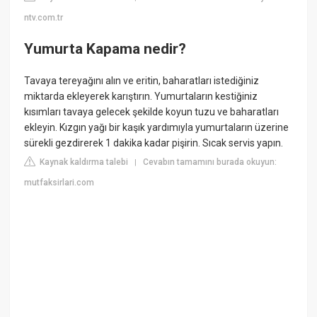
ntv.com.tr
Yumurta Kapama nedir?
Tavaya tereyağını alın ve eritin, baharatları istediğiniz
miktarda ekleyerek karıştırın. Yumurtaların kestiğiniz
kısımları tavaya gelecek şekilde koyun tuzu ve baharatları
ekleyin. Kızgın yağı bir kaşık yardımıyla yumurtaların üzerine
sürekli gezdirerek 1 dakika kadar pişirin. Sıcak servis yapın.
Kaynak kaldırma talebi
Cevabın tamamını burada okuyun:
|
mutfaksirlari.com