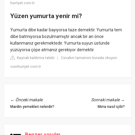
hurriyet.com.tr
Yüzen yumurta yenir mi?
Yumurta dibe kadar bayıyorsa taze demektir. Yumurta tem
dibe batmıyorsa bozulmamıştır ancak bir an önce
kullanmanız gerekmektedir. Yumurta suyun üstünde
yüzüyorsa çöpe atmanız gerekiyor demektir.
Kaynak kaldırma talebi
Cevabın tamamını burada okuyun:
|
cumhuriyet.com.tr
←
Önceki makale
Sonraki makale
→
Mardin yemekleri nelerdir?
Mırra nasıl içilir?
Benzer sorular