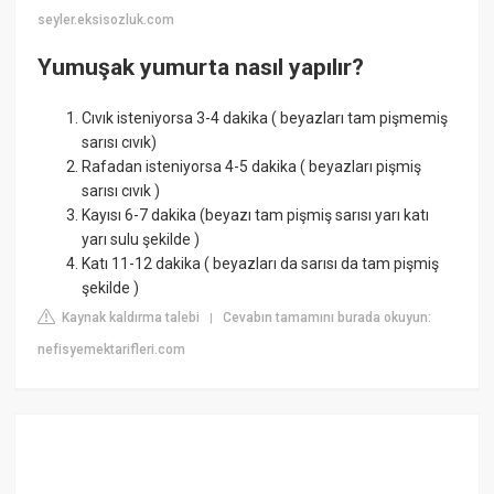
seyler.eksisozluk.com
Yumuşak yumurta nasıl yapılır?
Cıvık isteniyorsa 3-4 dakika ( beyazları tam pişmemiş
sarısı cıvık)
Rafadan isteniyorsa 4-5 dakika ( beyazları pişmiş
sarısı cıvık )
Kayısı 6-7 dakika (beyazı tam pişmiş sarısı yarı katı
yarı sulu şekilde )
Katı 11-12 dakika ( beyazları da sarısı da tam pişmiş
şekilde )
Kaynak kaldırma talebi
Cevabın tamamını burada okuyun:
|
nefisyemektarifleri.com