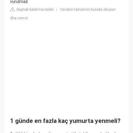
vurulmaz.
Kaynak kaldırma talebi
Cevabın tamamını burada okuyun:
|
dha.com.tr
1 günde en fazla kaç yumurta yenmeli?