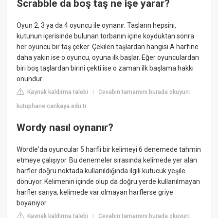
Scrabble da boş taş ne işe yarar?
Oyun 2, 3 ya da 4 oyuncu ile oynanır. Taşların hepsini,
kutunun içerisinde bulunan torbanın içine koyduktan sonra
her oyuncu bir taş çeker. Çekilen taşlardan hangisi A harfine
daha yakın ise o oyuncu, oyuna ilk başlar. Eğer oyunculardan
biri boş taşlardan birini çekti ise o zaman ilk başlama hakkı
onundur.
Kaynak kaldırma talebi
Cevabın tamamını burada okuyun:
|
kutuphane.cankaya.edu.tr
Wordy nasıl oynanır?
Wordle'da oyuncular 5 harfli bir kelimeyi 6 denemede tahmin
etmeye çalışıyor. Bu denemeler sırasında kelimede yer alan
harfler doğru noktada kullanıldığında ilgili kutucuk yeşile
dönüyor. Kelimenin içinde olup da doğru yerde kullanılmayan
harfler sarıya, kelimede var olmayan harflerse griye
boyanıyor.
Kaynak kaldırma talebi
Cevabın tamamını burada okuyun:
|