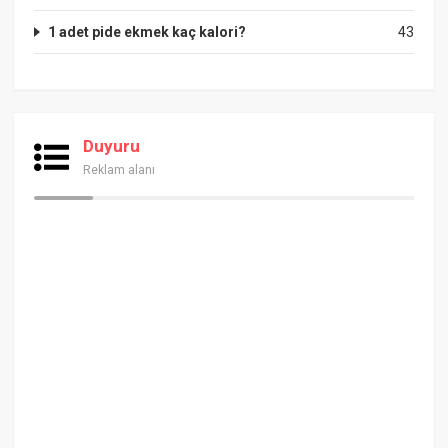
1 adet pide ekmek kaç kalori?
43
Duyuru
Reklam alanı