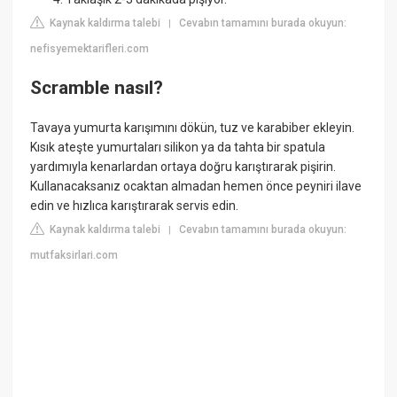
Kaynak kaldırma talebi
Cevabın tamamını burada okuyun:
|
nefisyemektarifleri.com
Scramble nasıl?
Tavaya yumurta karışımını dökün, tuz ve karabiber ekleyin.
Kısık ateşte yumurtaları silikon ya da tahta bir spatula
yardımıyla kenarlardan ortaya doğru karıştırarak pişirin.
Kullanacaksanız ocaktan almadan hemen önce peyniri ilave
edin ve hızlıca karıştırarak servis edin.
Kaynak kaldırma talebi
Cevabın tamamını burada okuyun:
|
mutfaksirlari.com