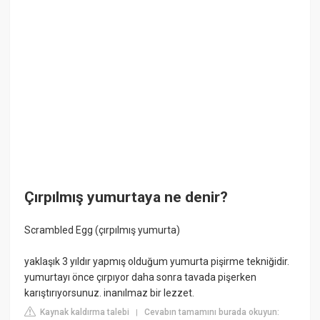
Çırpılmış yumurtaya ne denir?
Scrambled Egg (çırpılmış yumurta)
yaklaşık 3 yıldır yapmış olduğum yumurta pişirme tekniğidir.
yumurtayı önce çırpıyor daha sonra tavada pişerken
karıştırıyorsunuz. inanılmaz bir lezzet.
Kaynak kaldırma talebi
Cevabın tamamını burada okuyun:
|