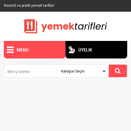
Resimli ve pratik yemek tarifleri
MENU
ÜYELİK