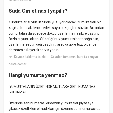
Suda Omlet nasıl yapılır?
Yumurtalar suyun üstünde yüzüyor olacak. Yumurtaları bir
kaşıkla tutarak tenceredeki suyu süzgeçten süzün. Ardından
yumurtaları da süzgece döküp üzerlerine nazikçe bastırıp
fazla suyunu akıtın. Süzdüğünüz yumurtaları tabağa alın,
üzerlerine zeytinyağı gezdirin, arzuya göre tuz, biber ve
domates ekleyerek servis yapın.
Kaynak kaldırma talebi
Cevabın tamamını burada okuyun:
|
posta.com.tr
Hangi yumurta yenmez?
'YUMURTALARIN ÜZERİNDE MUTLAKA SERİ NUMARASI
BULUNMALI'
Üzerinde seri numarası olmayan yumurtalar piyasaya
çıkacak özellikleri olmadıkları için üzerine seri numarası da