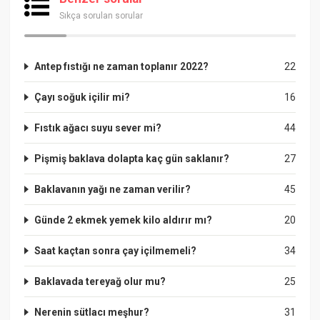
Sıkça sorulan sorular
Antep fıstığı ne zaman toplanır 2022?
22
Çayı soğuk içilir mi?
16
Fıstık ağacı suyu sever mi?
44
Pişmiş baklava dolapta kaç gün saklanır?
27
Baklavanın yağı ne zaman verilir?
45
Günde 2 ekmek yemek kilo aldırır mı?
20
Saat kaçtan sonra çay içilmemeli?
34
Baklavada tereyağ olur mu?
25
Nerenin sütlacı meşhur?
31