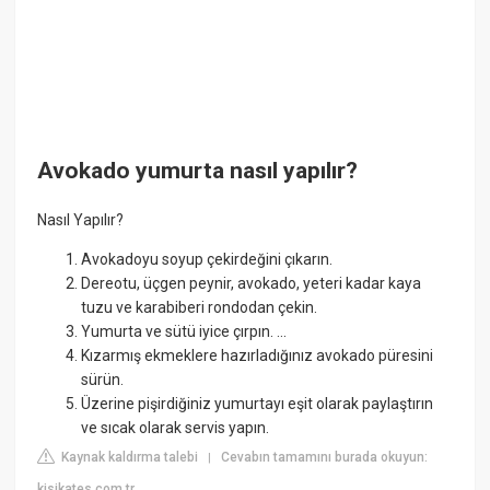
Avokado yumurta nasıl yapılır?
Nasıl Yapılır?
Avokadoyu soyup çekirdeğini çıkarın.
Dereotu, üçgen peynir, avokado, yeteri kadar kaya
tuzu ve karabiberi rondodan çekin.
Yumurta ve sütü iyice çırpın. ...
Kızarmış ekmeklere hazırladığınız avokado püresini
sürün.
Üzerine pişirdiğiniz yumurtayı eşit olarak paylaştırın
ve sıcak olarak servis yapın.
Kaynak kaldırma talebi
Cevabın tamamını burada okuyun:
|
kisikates.com.tr