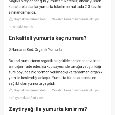
Sağlıklı bireyler her gün yumurta tüketebilir; ancak yüksek
kolesterolü olanlar yumurta tüketimini haftada 2-3 kez ile
sınırlandırmalıdır.
Kaynak kaldırma talebi
Cevabın tamamını burada okuyun:
|
m.yeniakit.com.tr
En kaliteli yumurta kaç numara?
0 Numaralı Kod: Organik Yumurta
Bu kod, yumurtanın organik bir şekilde beslenen tavuktan
alındığını ifade eder. Bu kod sayesinde tavuğa yetiştirildiği
süre boyunca hiç hormon verilmediği ve tamamen organik
yem ile beslendiği anlaşılır. Yumurta türleri arasında en
sağlıklı olan yumurta çeşididir.
Kaynak kaldırma talebi
Cevabın tamamını burada okuyun:
|
nefisyemektarifleri.com
Zeytinyağı ile yumurta kırılır mı?