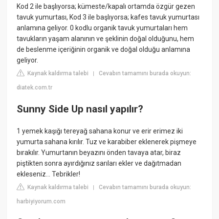
Kod 2 ile başlıyorsa; kümeste/kapalı ortamda özgür gezen
tavuk yumurtası, Kod 3 ile başlıyorsa; kafes tavuk yumurtası
anlamına geliyor. 0 kodlu organik tavuk yumurtaları hem
tavukların yaşam alanının ve şeklinin doğal olduğunu, hem
de beslenme içeriğinin organik ve doğal olduğu anlamına
geliyor.
Kaynak kaldırma talebi
Cevabın tamamını burada okuyun:
|
diatek.com.tr
Sunny Side Up nasıl yapılır?
1 yemek kaşığı tereyağ sahana konur ve erir erimez iki
yumurta sahana kırılır. Tuz ve karabiber eklenerek pişmeye
bırakılır. Yumurtanın beyazını önden tavaya atar, biraz
piştikten sonra ayırdığınız sarıları ekler ve dağıtmadan
ekleseniz… Tebrikler!
Kaynak kaldırma talebi
Cevabın tamamını burada okuyun:
|
harbiyiyorum.com