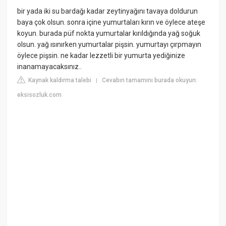
bir yada iki su bardağı kadar zeytinyağını tavaya doldurun
baya çok olsun. sonra içine yumurtaları kırın ve öylece ateşe
koyun. burada püf nokta yumurtalar kırıldığında yağ soğuk
olsun. yağ ısınırken yumurtalar pişsin. yumurtayı çırpmayın
öylece pişsin. ne kadar lezzetli bir yumurta yediğinize
inanamayacaksınız..
Kaynak kaldırma talebi
Cevabın tamamını burada okuyun:
|
eksisozluk.com