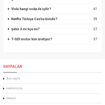
Viski hangi soda ile içilir?
41
Netflix Türkiye Ceo'su kimdir?
39
Şehir il mi ilçe mi?
27
T-GDI motor kim üretiyor?
37
SAYFALAR
Ana sayfa
Hakkimizda
İletişim