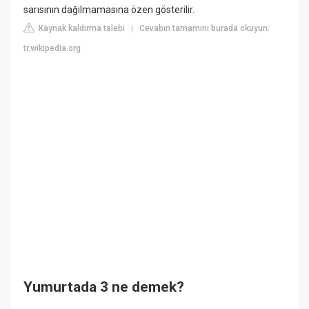
sarısının dağılmamasına özen gösterilir.
Kaynak kaldırma talebi
Cevabın tamamını burada okuyun:
|
tr.wikipedia.org
Yumurtada 3 ne demek?