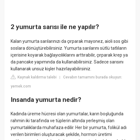
2 yumurta sarısı ile ne yapılır?
Kalan yumurta sarılarınızı da çırparak mayonez, aioli sos gibi
soslara dönüştürebilirsiniz. Yumurta sarılarını sütlü tatlıların
içerisine koyarak bağlayıcılıklarını arttırabilir, çırparak krep ya
da pancake yapımında da kullanabilirsiniz. Sadece sarısını
kullanarak unsuz kişler hazırlayabilirsiniz.
Kaynak kaldırma talebi
Cevabın tamamını burada okuyun:
|
yemek.com
Insanda yumurta nedir?
Kadında üreme hücresi olan yumurtalar, karın boşluğunda
rahmin iki tarafında ve tüplerin altında yerleşmiş olan
yumurtalıklarda muhafaza edilir. Her bir yumurta, folikül adı
verilen birimleri oluşturacak şekilde, hormon üretimi