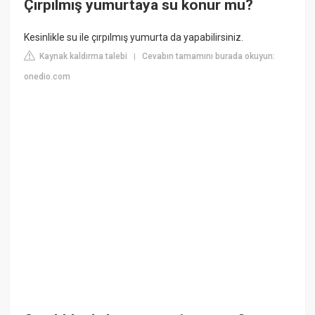
Çırpılmış yumurtaya su konur mu?
Kesinlikle su ile çırpılmış yumurta da yapabilirsiniz.
Kaynak kaldırma talebi
Cevabın tamamını burada okuyun:
|
onedio.com