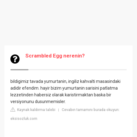
Scrambled Egg nerenin?
bildigimiz tavada yumurtanin, ingiliz kahvalti masasindaki
adidir efendim. hayir bizim yumurtanin sarisini patlatma
lezzetinden habersiz olarak karistirmaktan baska bir
versiyonunu dusunmemisler.
Kaynak kaldırma talebi
Cevabın tamamını burada okuyun:
|
eksisozluk.com