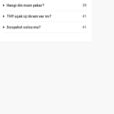
Hangi din mum yakar?
39
THY uçak içi ikram var mı?
41
Sosyalist solcu mu?
41