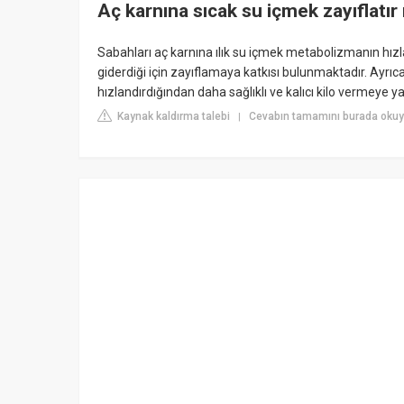
Aç karnına sıcak su içmek zayıflatır
Sabahları aç karnına ılık su içmek metabolizmanın hızl
giderdiği için zayıflamaya katkısı bulunmaktadır. Ayrıc
hızlandırdığından daha sağlıklı ve kalıcı kilo vermeye y
Kaynak kaldırma talebi
Cevabın tamamını burada oku
|