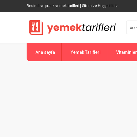
Resimli ve pratik yemek tarifleri | Sitemize Hoşgeldiniz
Ana sayfa
Yemek Tarifleri
Vitaminler