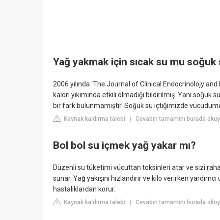
Yağ yakmak için sıcak su mu soğuk
2006 yılında 'The Journal of Clinical Endocrinolojy an
kalori yıkımında etkili olmadığı bildirilmiş. Yani soğuk s
bir fark bulunmamıştır. Soğuk su içtiğimizde vücudumu
Kaynak kaldırma talebi
Cevabın tamamını burada okuyu
|
Bol bol su içmek yağ yakar mı?
Düzenli su tüketimi vücuttan toksinleri atar ve sizi rahat
sunar. Yağ yakışını hızlandırır ve kilo verirken yardımcı
hastalıklardan korur.
Kaynak kaldırma talebi
Cevabın tamamını burada okuyu
|