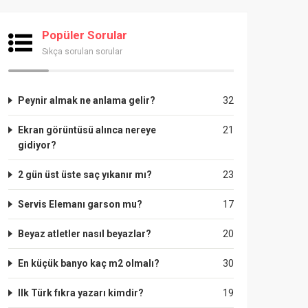
Popüler Sorular
Sıkça sorulan sorular
Peynir almak ne anlama gelir?
32
Ekran görüntüsü alınca nereye
21
gidiyor?
2 gün üst üste saç yıkanır mı?
23
Servis Elemanı garson mu?
17
Beyaz atletler nasıl beyazlar?
20
En küçük banyo kaç m2 olmalı?
30
Ilk Türk fıkra yazarı kimdir?
19