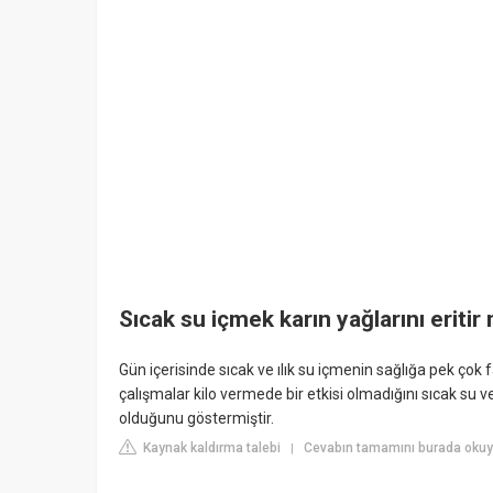
Sıcak su içmek karın yağlarını eritir
Gün içerisinde sıcak ve ılık su içmenin sağlığa pek çok f
çalışmalar kilo vermede bir etkisi olmadığını sıcak su 
olduğunu göstermiştir.
Kaynak kaldırma talebi
Cevabın tamamını burada okuy
|