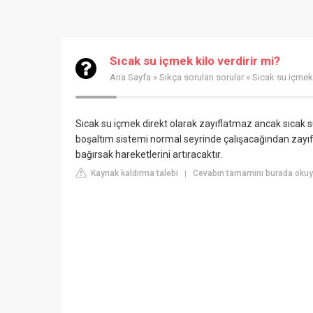
Sıcak su içmek kilo verdirir mi?
Ana Sayfa
»
Sıkça sorulan sorular
» Sıcak su içmek 
Sıcak su içmek direkt olarak zayıflatmaz ancak sıcak su
boşaltım sistemi normal seyrinde çalışacağından zayıfl
bağırsak hareketlerini artıracaktır.
Kaynak kaldırma talebi
Cevabın tamamını burada okuyu
|