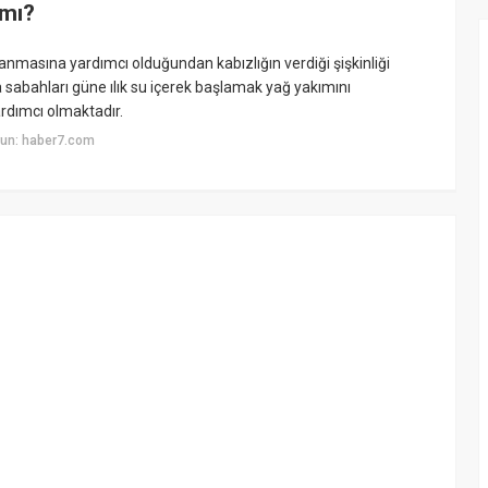
 mı?
anmasına yardımcı olduğundan kabızlığın verdiği şişkinliği
a sabahları güne ılık su içerek başlamak yağ yakımını
ardımcı olmaktadır.
yun: haber7.com