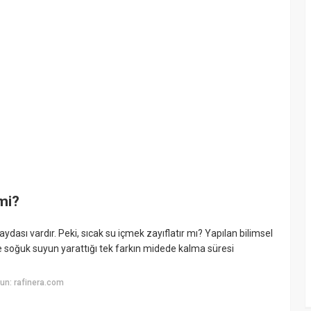
 mi?
aydası vardır. Peki, sıcak su içmek zayıflatır mı? Yapılan bilimsel
ve soğuk suyun yarattığı tek farkın midede kalma süresi
un: rafinera.com