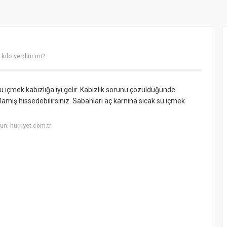
kilo verdirir mi?
 içmek kabızlığa iyi gelir. Kabızlık sorunu çözüldüğünde
amış hissedebilirsiniz. Sabahları aç karnına sıcak su içmek
n: hurriyet.com.tr