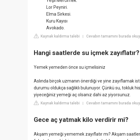
Yeşil Mercimek.
Lor Peyniri.
Elma Sirkesi.
Kuru Kayısı
Avokado.
Kaynak kaldırma talebi
Cevabın tamamını burada okuyu
|
Hangi saatlerde su içmek zayıflatır?
Yemek yemeden önce su içmelisiniz
Aslında birçok uzmanın önerdiği ve yine zayıflamak is
durumu oldukça sağlıklı bulunuyor. Çünkü su, tokluk hi
yiyeceğiniz yemeği aç olsanız dahi az yiyorsunuz.
Kaynak kaldırma talebi
Cevabın tamamını burada oku
|
Gece aç yatmak kilo verdirir mi?
Akşam yemeği yememek zayıflatır mı? Akşam saatlerind