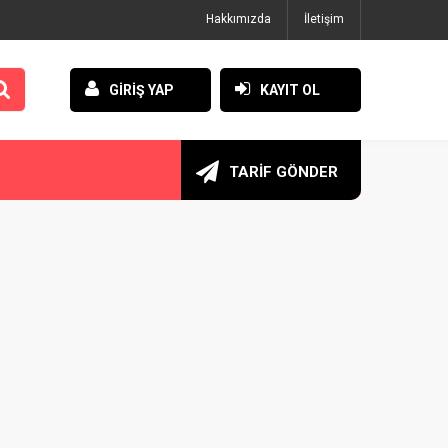
Hakkımızda
İletişim
GİRİŞ YAP
KAYIT OL
TARİF GÖNDER