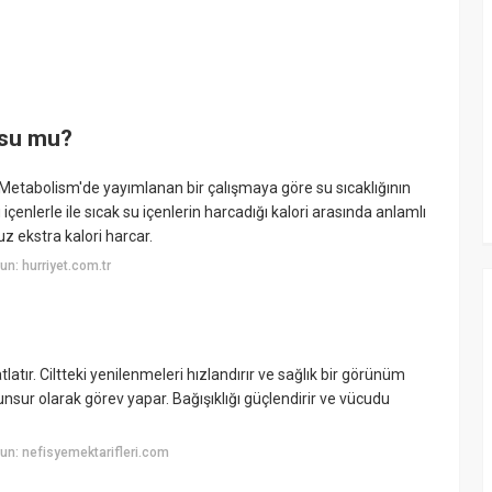
 su mu?
d Metabolism'de yayımlanan bir çalışmaya göre su sıcaklığının
u içenlerle ile sıcak su içenlerin harcadığı kalori arasında anlamlı
z ekstra kalori harcar.
n: hurriyet.com.tr
latır. Ciltteki yenilenmeleri hızlandırır ve sağlık bir görünüm
 unsur olarak görev yapar. Bağışıklığı güçlendirir ve vücudu
n: nefisyemektarifleri.com