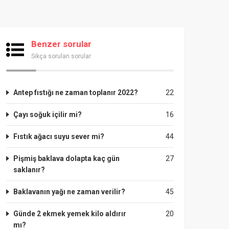
Benzer sorular
Sıkça sorulan sorular
Antep fıstığı ne zaman toplanır 2022?
22
Çayı soğuk içilir mi?
16
Fıstık ağacı suyu sever mi?
44
Pişmiş baklava dolapta kaç gün
27
saklanır?
Baklavanın yağı ne zaman verilir?
45
Günde 2 ekmek yemek kilo aldırır
20
mı?