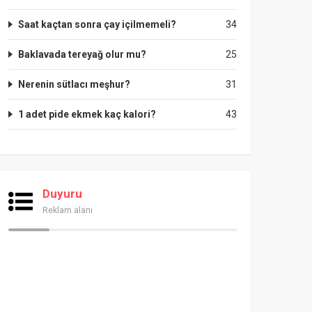
Saat kaçtan sonra çay içilmemeli?
34
Baklavada tereyağ olur mu?
25
Nerenin sütlacı meşhur?
31
1 adet pide ekmek kaç kalori?
43
Duyuru
Reklam alanı