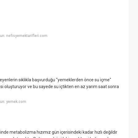
n: nefisyemektarifleri.com
teyenlerin sıklıkla başvurduğu "yemeklerden önce su içme"
ssi oluşturuyor ve bu sayede su içtikten en az yarım saat sonra
yun: yemek.com
e metabolizma hızımız gün içerisindeki kadar hızlı değildir