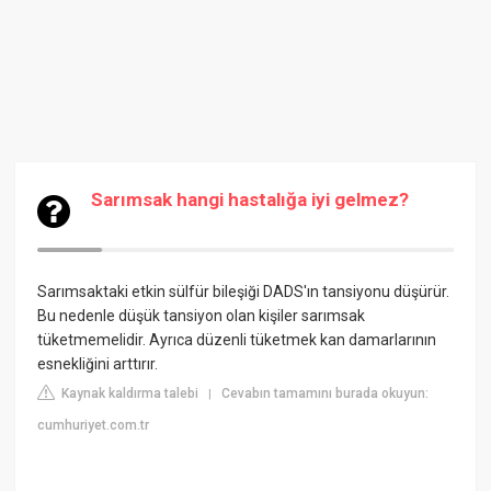
Sarımsak hangi hastalığa iyi gelmez?
Sarımsaktaki etkin sülfür bileşiği DADS'ın tansiyonu düşürür.
Bu nedenle düşük tansiyon olan kişiler sarımsak
tüketmemelidir. Ayrıca düzenli tüketmek kan damarlarının
esnekliğini arttırır.
Kaynak kaldırma talebi
Cevabın tamamını burada okuyun:
|
cumhuriyet.com.tr