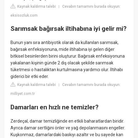
Kaynak kaldırma talebi
Cevabın tamamını burada okuyun:
|
eksisozluk.com
Sarımsak bağırsak iltihabına iyi gelir mi?
Bunun yanı sıra antibiyotik olarak da kullanılan sarımsak,
bağırsak enfeksiyonuna, mide iltihabına iyi gelen diğer
bitkisel besinlerden birini oluşturur. Bağırsak enfeksiyonuna
yakalanan kişinin günde 2 diş olacak şekilde sarımsak
tüketmesi o hastalıktan kurtulmasına yardımcı olur. İltihabı
giderici bir etki eder.
Kaynak kaldırma talebi
Cevabın tamamını burada okuyun:
|
milliyet.com.tr
Damarları en hızlı ne temizler?
Zerdeçal, damar temizliğinde en etkili baharatlardan biridir.
Ayrıca damar sertliğini önler ve yağ depolanmasını engeller.
Kuşkonmaz, damarlardaki baskıyı azaltır ve bu sayede kan