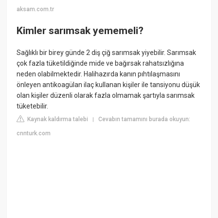
aksam.com.tr
Kimler sarımsak yememeli?
Sağlıklı bir birey günde 2 diş çiğ sarımsak yiyebilir. Sarımsak
çok fazla tüketildiğinde mide ve bağırsak rahatsızlığına
neden olabilmektedir. Halihazırda kanın pıhtılaşmasını
önleyen antikoagülan ilaç kullanan kişiler ile tansiyonu düşük
olan kişiler düzenli olarak fazla olmamak şartıyla sarımsak
tüketebilir.
Kaynak kaldırma talebi
Cevabın tamamını burada okuyun:
|
cnnturk.com