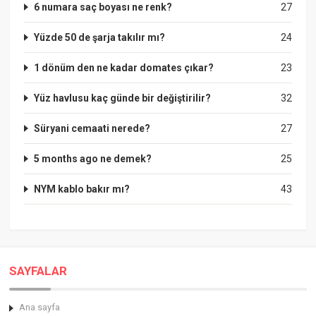
6 numara saç boyası ne renk?
27
Yüzde 50 de şarja takılır mı?
24
1 dönüm den ne kadar domates çıkar?
23
Yüz havlusu kaç günde bir değiştirilir?
32
Süryani cemaati nerede?
27
5 months ago ne demek?
25
NYM kablo bakır mı?
43
SAYFALAR
Ana sayfa