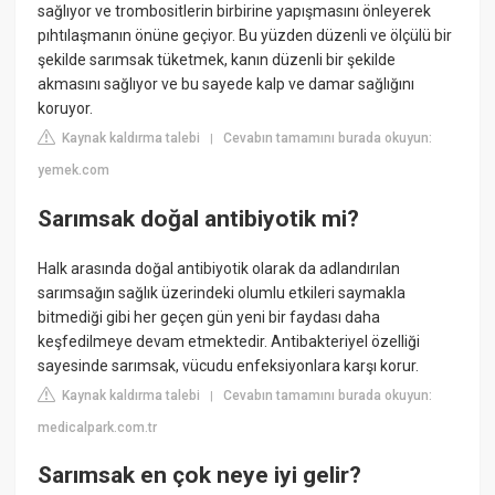
sağlıyor ve trombositlerin birbirine yapışmasını önleyerek
pıhtılaşmanın önüne geçiyor. Bu yüzden düzenli ve ölçülü bir
şekilde sarımsak tüketmek, kanın düzenli bir şekilde
akmasını sağlıyor ve bu sayede kalp ve damar sağlığını
koruyor.
Kaynak kaldırma talebi
Cevabın tamamını burada okuyun:
|
yemek.com
Sarımsak doğal antibiyotik mi?
Halk arasında doğal antibiyotik olarak da adlandırılan
sarımsağın sağlık üzerindeki olumlu etkileri saymakla
bitmediği gibi her geçen gün yeni bir faydası daha
keşfedilmeye devam etmektedir. Antibakteriyel özelliği
sayesinde sarımsak, vücudu enfeksiyonlara karşı korur.
Kaynak kaldırma talebi
Cevabın tamamını burada okuyun:
|
medicalpark.com.tr
Sarımsak en çok neye iyi gelir?