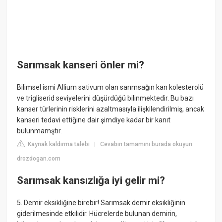
Sarımsak kanseri önler mi?
Bilimsel ismi Allium sativum olan sarımsağın kan kolesterolü
ve trigliserid seviyelerini düşürdüğü bilinmektedir. Bu bazı
kanser türlerinin risklerini azaltmasıyla ilişkilendirilmiş, ancak
kanseri tedavi ettiğine dair şimdiye kadar bir kanıt
bulunmamştır.
Kaynak kaldırma talebi
Cevabın tamamını burada okuyun:
|
drozdogan.com
Sarımsak kansızlığa iyi gelir mi?
5. Demir eksikliğine birebir! Sarımsak demir eksikliğinin
giderilmesinde etkilidir. Hücrelerde bulunan demirin,