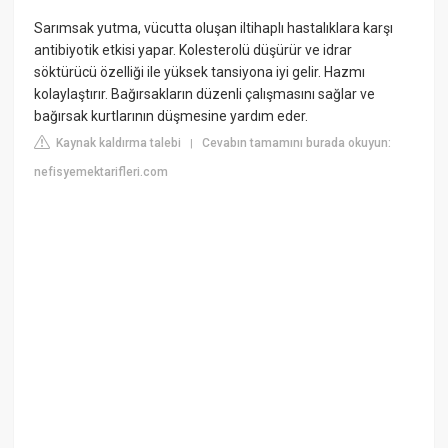
Sarımsak yutma, vücutta oluşan iltihaplı hastalıklara karşı
antibiyotik etkisi yapar. Kolesterolü düşürür ve idrar
söktürücü özelliği ile yüksek tansiyona iyi gelir. Hazmı
kolaylaştırır. Bağırsakların düzenli çalışmasını sağlar ve
bağırsak kurtlarının düşmesine yardım eder.
Kaynak kaldırma talebi
Cevabın tamamını burada okuyun:
|
nefisyemektarifleri.com