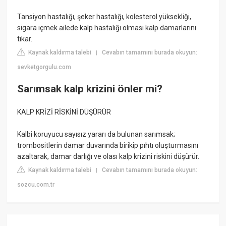
Tansiyon hastalığı, şeker hastalığı, kolesterol yüksekliği,
sigara içmek ailede kalp hastalığı olması kalp damarlarını
tıkar.
Kaynak kaldırma talebi
Cevabın tamamını burada okuyun:
|
sevketgorgulu.com
Sarımsak kalp krizini önler mi?
KALP KRİZİ RİSKİNİ DÜŞÜRÜR
Kalbi koruyucu sayısız yararı da bulunan sarımsak;
trombositlerin damar duvarında birikip pıhtı oluşturmasını
azaltarak, damar darlığı ve olası kalp krizini riskini düşürür.
Kaynak kaldırma talebi
Cevabın tamamını burada okuyun:
|
sozcu.com.tr