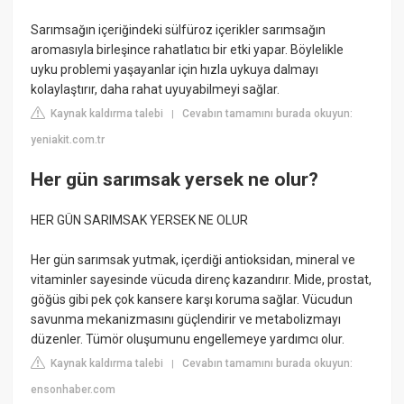
Sarımsağın içeriğindeki sülfüroz içerikler sarımsağın
aromasıyla birleşince rahatlatıcı bir etki yapar. Böylelikle
uyku problemi yaşayanlar için hızla uykuya dalmayı
kolaylaştırır, daha rahat uyuyabilmeyi sağlar.
Kaynak kaldırma talebi
Cevabın tamamını burada okuyun:
|
yeniakit.com.tr
Her gün sarımsak yersek ne olur?
HER GÜN SARIMSAK YERSEK NE OLUR
Her gün sarımsak yutmak, içerdiği antioksidan, mineral ve
vitaminler sayesinde vücuda direnç kazandırır. Mide, prostat,
göğüs gibi pek çok kansere karşı koruma sağlar. Vücudun
savunma mekanizmasını güçlendirir ve metabolizmayı
düzenler. Tümör oluşumunu engellemeye yardımcı olur.
Kaynak kaldırma talebi
Cevabın tamamını burada okuyun:
|
ensonhaber.com