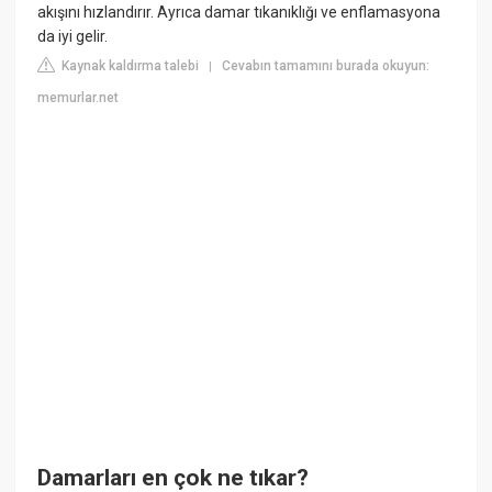
akışını hızlandırır. Ayrıca damar tıkanıklığı ve enflamasyona
da iyi gelir.
Kaynak kaldırma talebi
Cevabın tamamını burada okuyun:
|
memurlar.net
Damarları en çok ne tıkar?