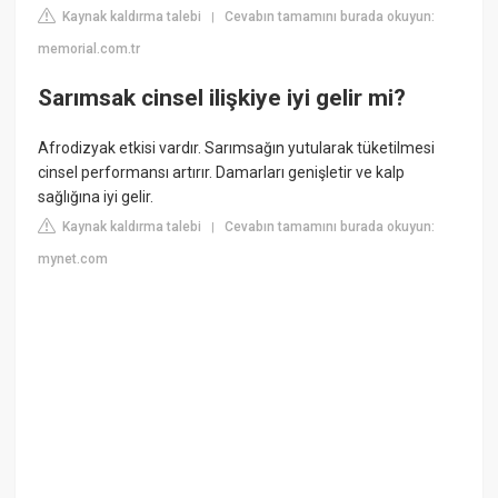
Kaynak kaldırma talebi
Cevabın tamamını burada okuyun:
|
memorial.com.tr
Sarımsak cinsel ilişkiye iyi gelir mi?
Afrodizyak etkisi vardır. Sarımsağın yutularak tüketilmesi
cinsel performansı artırır. Damarları genişletir ve kalp
sağlığına iyi gelir.
Kaynak kaldırma talebi
Cevabın tamamını burada okuyun:
|
mynet.com