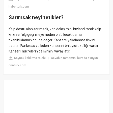
haberturk.com
Sarımsak neyi tetikler?
Kalp dostu olan sarımsak, kan dolaşımını hızlandırarak kalp
krizi ve felç geçirmeye neden olabilecek damar
tıkanıklıklarının önüne geçer. Kansere yakalanma riskini
azaltır. Pankreas ve kolon kanserini önleyici özelliği vardır.
Kanserli hücrelerin gelişimini yavaşlatır.
Kaynak kaldırma talebi
Cevabın tamamını burada okuyun:
|
cnnturk.com