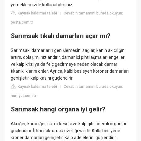
yemeklerinizde kullanabilirsiniz.
Kaynak kaldırma talebi
Cevabın tamamını burada okuyun:
|
posta.com.tr
Sarımsak tıkalı damarları açar mı?
Sarımsak; damarların genişlemesini sağlar, kanın akıcılığını
artırır, dolaşımı hızlandırır, damar içi pıhtılaşmaları engeller
ve kalp krizi ya da felç geçirmeye neden olacak damar
tıkanıklıklarını önler. Ayrıca, kalbi besleyen koroner damarları
genişletir, kalp kasını güçlendirir.
Kaynak kaldırma talebi
Cevabın tamamını burada okuyun:
|
hurriyet.com.tr
Sarımsak hangi organa iyi gelir?
Akciğer, karaciğer, safra kesesi ve kalp gibi önemli organları
güçlendirir. İdrar söktürücü özelliği vardır. Kalbi beslyene
kroner damarları genişletir. Kalp adelelerini güçlendirir.