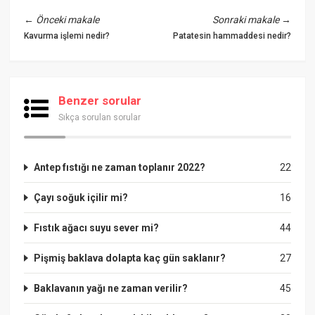
←
Önceki makale
Sonraki makale
→
Kavurma işlemi nedir?
Patatesin hammaddesi nedir?
Benzer sorular
Sıkça sorulan sorular
Antep fıstığı ne zaman toplanır 2022?
22
Çayı soğuk içilir mi?
16
Fıstık ağacı suyu sever mi?
44
Pişmiş baklava dolapta kaç gün saklanır?
27
Baklavanın yağı ne zaman verilir?
45