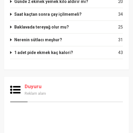
Günde 2 ekmek yemek kilo aldırır mı?
20
Saat kaçtan sonra çay içilmemeli?
34
Baklavada tereyağ olur mu?
25
Nerenin sütlacı meşhur?
31
1 adet pide ekmek kaç kalori?
43
Duyuru
Reklam alanı