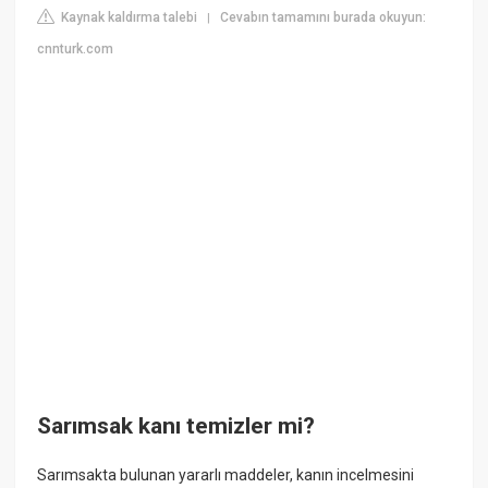
Kaynak kaldırma talebi
Cevabın tamamını burada okuyun:
|
cnnturk.com
Sarımsak kanı temizler mi?
Sarımsakta bulunan yararlı maddeler, kanın incelmesini