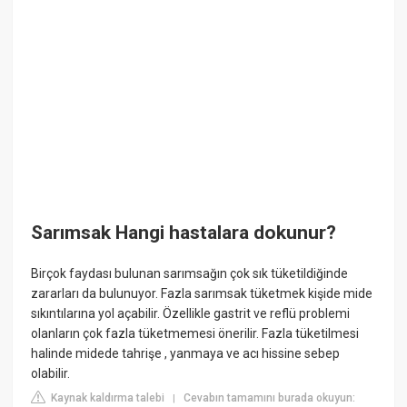
Sarımsak Hangi hastalara dokunur?
Birçok faydası bulunan sarımsağın çok sık tüketildiğinde
zararları da bulunuyor. Fazla sarımsak tüketmek kişide mide
sıkıntılarına yol açabilir. Özellikle gastrit ve reflü problemi
olanların çok fazla tüketmemesi önerilir. Fazla tüketilmesi
halinde midede tahrişe , yanmaya ve acı hissine sebep
olabilir.
Kaynak kaldırma talebi
Cevabın tamamını burada okuyun:
|