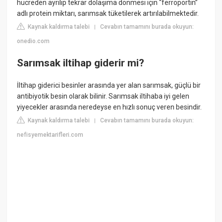
hücreden ayrılıp tekrar dolaşıma dönmesi için “ferroportin”
adlı protein miktarı, sarımsak tüketilerek artırılabilmektedir.
Kaynak kaldırma talebi
Cevabın tamamını burada okuyun:
|
onedio.com
Sarımsak iltihap giderir mi?
İltihap giderici besinler arasında yer alan sarımsak, güçlü bir
antibiyotik besin olarak bilinir. Sarımsak iltihaba iyi gelen
yiyecekler arasında neredeyse en hızlı sonuç veren besindir.
Kaynak kaldırma talebi
Cevabın tamamını burada okuyun:
|
nefisyemektarifleri.com