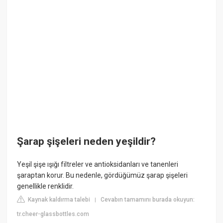
Şarap şişeleri neden yeşildir?
Yeşil şişe ışığı filtreler ve antioksidanları ve tanenleri
şaraptan korur. Bu nedenle, gördüğümüz şarap şişeleri
genellikle renklidir.
Kaynak kaldırma talebi
Cevabın tamamını burada okuyun:
|
tr.cheer-glassbottles.com