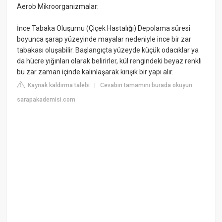
Aerob Mikroorganizmalar:
İnce Tabaka Oluşumu (Çiçek Hastalığı) Depolama süresi
boyunca şarap yüzeyinde mayalar nedeniyle ince bir zar
tabakası oluşabilir. Başlangıçta yüzeyde küçük odacıklar ya
da hücre yığınları olarak belirirler, kül rengindeki beyaz renkli
bu zar zaman içinde kalınlaşarak kırışık bir yapı alır.
Kaynak kaldırma talebi
Cevabın tamamını burada okuyun:
|
sarapakademisi.com