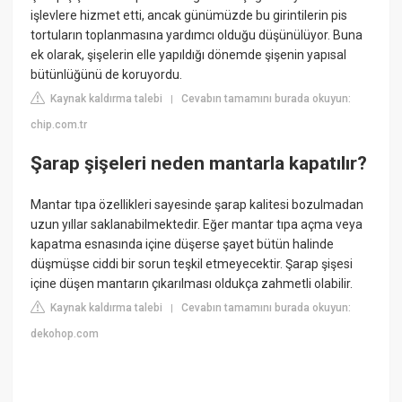
işlevlere hizmet etti, ancak günümüzde bu girintilerin pis
tortuların toplanmasına yardımcı olduğu düşünülüyor. Buna
ek olarak, şişelerin elle yapıldığı dönemde şişenin yapısal
bütünlüğünü de koruyordu.
Kaynak kaldırma talebi
Cevabın tamamını burada okuyun:
|
chip.com.tr
Şarap şişeleri neden mantarla kapatılır?
Mantar tıpa özellikleri sayesinde şarap kalitesi bozulmadan
uzun yıllar saklanabilmektedir. Eğer mantar tıpa açma veya
kapatma esnasında içine düşerse şayet bütün halinde
düşmüşse ciddi bir sorun teşkil etmeyecektir. Şarap şişesi
içine düşen mantarın çıkarılması oldukça zahmetli olabilir.
Kaynak kaldırma talebi
Cevabın tamamını burada okuyun:
|
dekohop.com