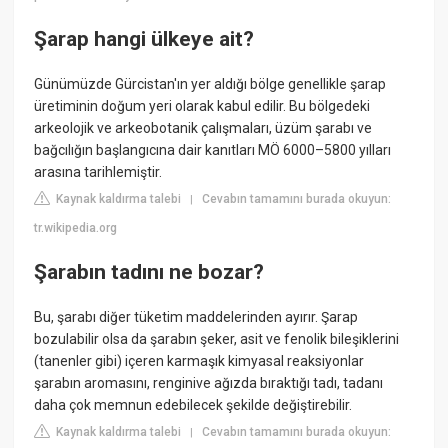
Şarap hangi ülkeye ait?
Günümüzde Gürcistan'ın yer aldığı bölge genellikle şarap
üretiminin doğum yeri olarak kabul edilir. Bu bölgedeki
arkeolojik ve arkeobotanik çalışmaları, üzüm şarabı ve
bağcılığın başlangıcına dair kanıtları MÖ 6000–5800 yılları
arasına tarihlemiştir.
Kaynak kaldırma talebi
Cevabın tamamını burada okuyun:
|
tr.wikipedia.org
Şarabın tadını ne bozar?
Bu, şarabı diğer tüketim maddelerinden ayırır. Şarap
bozulabilir olsa da şarabın şeker, asit ve fenolik bileşiklerini
(tanenler gibi) içeren karmaşık kimyasal reaksiyonlar
şarabın aromasını, renginive ağızda bıraktığı tadı, tadanı
daha çok memnun edebilecek şekilde değiştirebilir.
Kaynak kaldırma talebi
Cevabın tamamını burada okuyun:
|