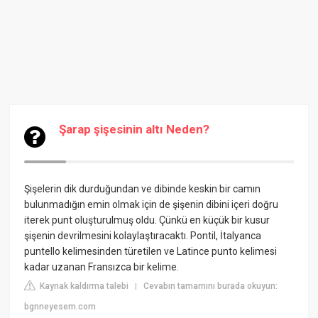
Şarap şişesinin altı Neden?
Şişelerin dik durduğundan ve dibinde keskin bir camın
bulunmadığın emin olmak için de şişenin dibini içeri doğru
iterek punt oluşturulmuş oldu. Çünkü en küçük bir kusur
şişenin devrilmesini kolaylaştıracaktı. Pontil, İtalyanca
puntello kelimesinden türetilen ve Latince punto kelimesi
kadar uzanan Fransızca bir kelime.
Kaynak kaldırma talebi
Cevabın tamamını burada okuyun:
|
bgnneyesem.com