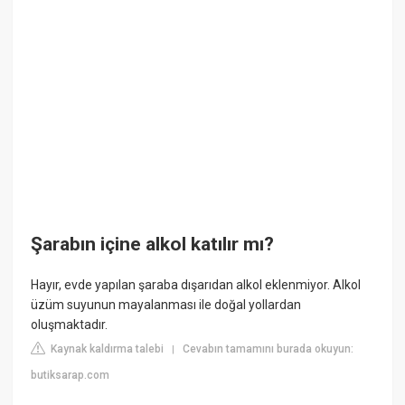
Şarabın içine alkol katılır mı?
Hayır, evde yapılan şaraba dışarıdan alkol eklenmiyor. Alkol
üzüm suyunun mayalanması ile doğal yollardan
oluşmaktadır.
Kaynak kaldırma talebi
Cevabın tamamını burada okuyun:
|
butiksarap.com