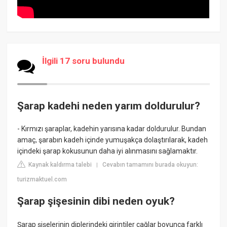
İlgili 17 soru bulundu
Şarap kadehi neden yarım doldurulur?
- Kırmızı şaraplar, kadehin yarısına kadar doldurulur. Bundan
amaç, şarabın kadeh içinde yumuşakça dolaştırılarak, kadeh
içindeki şarap kokusunun daha iyi alınmasını sağlamaktır.
Kaynak kaldırma talebi
Cevabın tamamını burada okuyun:
|
turizmaktuel.com
Şarap şişesinin dibi neden oyuk?
Şarap şişelerinin diplerindeki girintiler çağlar boyunca farklı