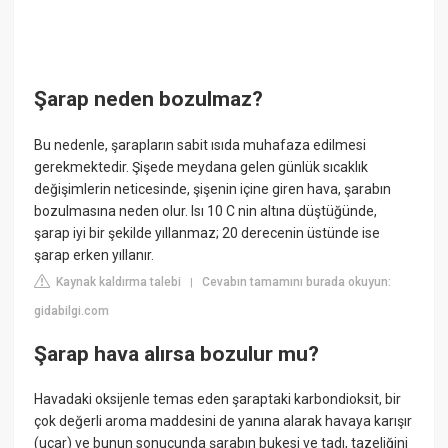
Şarap neden bozulmaz?
Bu nedenle, şarapların sabit ısıda muhafaza edilmesi
gerekmektedir. Şişede meydana gelen günlük sıcaklık
değişimlerin neticesinde, şişenin içine giren hava, şarabın
bozulmasına neden olur. Isı 10 C nin altına düştüğünde,
şarap iyi bir şekilde yıllanmaz; 20 derecenin üstünde ise
şarap erken yıllanır.
Kaynak kaldırma talebi
Cevabın tamamını burada okuyun:
|
gidabilgi.com
Şarap hava alırsa bozulur mu?
Havadaki oksijenle temas eden şaraptaki karbondioksit, bir
çok değerli aroma maddesini de yanına alarak havaya karışır
(uçar) ve bunun sonucunda şarabın bukesi ve tadı, tazeliğini