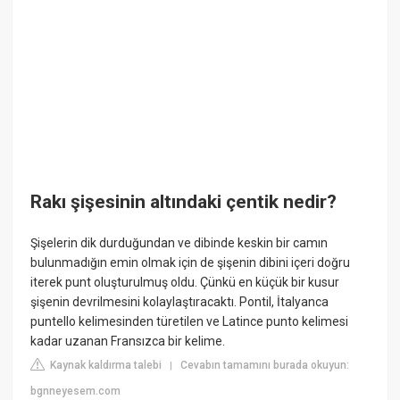
Rakı şişesinin altındaki çentik nedir?
Şişelerin dik durduğundan ve dibinde keskin bir camın
bulunmadığın emin olmak için de şişenin dibini içeri doğru
iterek punt oluşturulmuş oldu. Çünkü en küçük bir kusur
şişenin devrilmesini kolaylaştıracaktı. Pontil, İtalyanca
puntello kelimesinden türetilen ve Latince punto kelimesi
kadar uzanan Fransızca bir kelime.
Kaynak kaldırma talebi
Cevabın tamamını burada okuyun:
|
bgnneyesem.com