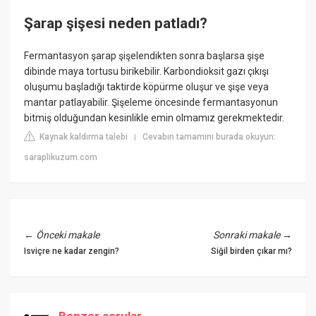
Şarap şişesi neden patladı?
Fermantasyon şarap şişelendikten sonra başlarsa şişe
dibinde maya tortusu birikebilir. Karbondioksit gazı çıkışı
oluşumu başladığı taktirde köpürme oluşur ve şişe veya
mantar patlayabilir. Şişeleme öncesinde fermantasyonun
bitmiş olduğundan kesinlikle emin olmamız gerekmektedir.
Kaynak kaldırma talebi
Cevabın tamamını burada okuyun:
|
saraplikuzum.com
←
Önceki makale
Sonraki makale
→
Isviçre ne kadar zengin?
Siğil birden çıkar mı?
Benzer sorular