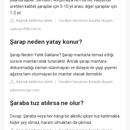
yıllandırılabilir. Semillon: Avustralya'nın Hunter vadisinde
üretilen kaliteli şaraplar için 5-10 yıl arası; diğer şaraplar için
1-2 yıl.
Kaynak kaldırma talebi
Cevabın tamamını burada okuyun:
|
sarkoyciftlik.com.tr
Şarap neden yatay konur?
Şarap Neden Yatık Saklanır? Şarap mantarla temas ettiği
sürece mantarı ıslak tutacaktır. Ancak şarap mantara
dokunmadığı zaman ıslanmayan ve dolayısı ile şişip şişenin
ağzına tam oturmayan bir mantar olacak demektir.
Kaynak kaldırma talebi
Cevabın tamamını burada okuyun:
|
adenconcept.com
Şaraba tuz atılırsa ne olur?
Cevap. Şaraba veya her hangi bir alkollü içkiye tuz katılmakla
hiçbir şey olmaz, haram olmaktan da çıkmaz.