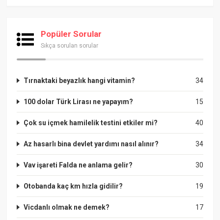
Popüler Sorular
Sıkça sorulan sorular
Tırnaktaki beyazlık hangi vitamin?
34
100 dolar Türk Lirası ne yapayım?
15
Çok su içmek hamilelik testini etkiler mi?
40
Az hasarlı bina devlet yardımı nasıl alınır?
34
Vav işareti Falda ne anlama gelir?
30
Otobanda kaç km hızla gidilir?
19
Vicdanlı olmak ne demek?
17