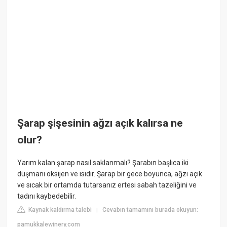
Şarap şişesinin ağzı açık kalırsa ne
olur?
Yarım kalan şarap nasıl saklanmalı? Şarabın başlıca iki
düşmanı oksijen ve ısıdır. Şarap bir gece boyunca, ağzı açık
ve sıcak bir ortamda tutarsanız ertesi sabah tazeliğini ve
tadını kaybedebilir.
Kaynak kaldırma talebi
Cevabın tamamını burada okuyun:
|
pamukkalewinery.com