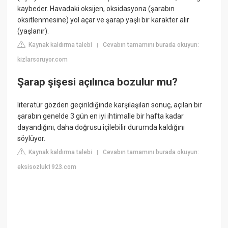
kaybeder. Havadaki oksijen, oksidasyona (şarabın
oksitlenmesine) yol açar ve şarap yaşlı bir karakter alır
(yaşlanır).
Kaynak kaldırma talebi
Cevabın tamamını burada okuyun:
|
kizlarsoruyor.com
Şarap şişesi açılınca bozulur mu?
literatür gözden geçirildiğinde karşılaşılan sonuç, açılan bir
şarabın genelde 3 gün en iyi ihtimalle bir hafta kadar
dayandığını, daha doğrusu içilebilir durumda kaldığını
söylüyor.
Kaynak kaldırma talebi
Cevabın tamamını burada okuyun:
|
eksisozluk1923.com