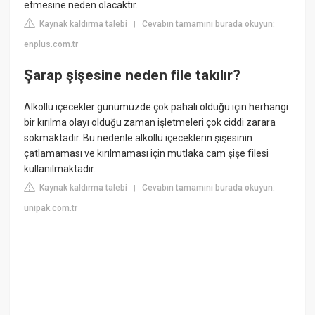
etmesine neden olacaktır.
Kaynak kaldırma talebi
Cevabın tamamını burada okuyun:
|
enplus.com.tr
Şarap şişesine neden file takılır?
Alkollü içecekler günümüzde çok pahalı olduğu için herhangi
bir kırılma olayı olduğu zaman işletmeleri çok ciddi zarara
sokmaktadır. Bu nedenle alkollü içeceklerin şişesinin
çatlamaması ve kırılmaması için mutlaka cam şişe filesi
kullanılmaktadır.
Kaynak kaldırma talebi
Cevabın tamamını burada okuyun:
|
unipak.com.tr