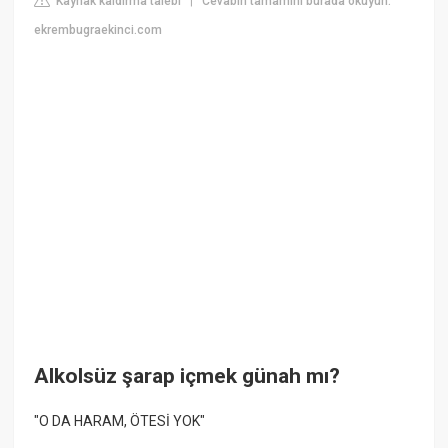
Kaynak kaldırma talebi
Cevabın tamamını burada okuyun:
|
ekrembugraekinci.com
Alkolsüz şarap içmek günah mı?
"O DA HARAM, ÖTESİ YOK"