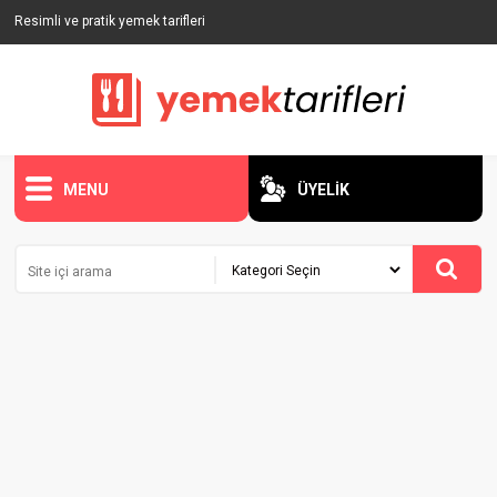
Resimli ve pratik yemek tarifleri
MENU
ÜYELİK