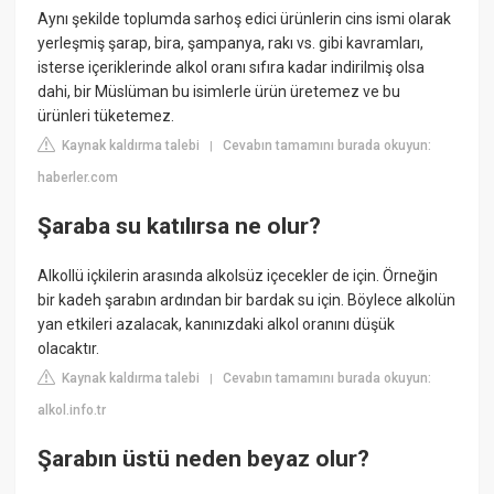
Aynı şekilde toplumda sarhoş edici ürünlerin cins ismi olarak
yerleşmiş şarap, bira, şampanya, rakı vs. gibi kavramları,
isterse içeriklerinde alkol oranı sıfıra kadar indirilmiş olsa
dahi, bir Müslüman bu isimlerle ürün üretemez ve bu
ürünleri tüketemez.
Kaynak kaldırma talebi
Cevabın tamamını burada okuyun:
|
haberler.com
Şaraba su katılırsa ne olur?
Alkollü içkilerin arasında alkolsüz içecekler de için. Örneğin
bir kadeh şarabın ardından bir bardak su için. Böylece alkolün
yan etkileri azalacak, kanınızdaki alkol oranını düşük
olacaktır.
Kaynak kaldırma talebi
Cevabın tamamını burada okuyun:
|
alkol.info.tr
Şarabın üstü neden beyaz olur?