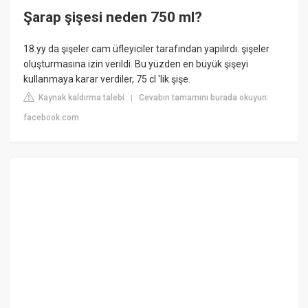
Şarap şişesi neden 750 ml?
18.yy da şişeler cam üfleyiciler tarafından yapılırdı. şişeler
oluşturmasına izin verildi. Bu yüzden en büyük şişeyi
kullanmaya karar verdiler, 75 cl 'lik şişe.
Kaynak kaldırma talebi
Cevabın tamamını burada okuyun:
|
facebook.com