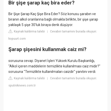
Bir şişe şarap kaç bira eder?
Bir Şişe Şarap Kaç Şişe Bira Eder? Söz konusu şarabın ve
biranın alkol oranlarına bağlı olmakla birlikte, bir şişe şarap
yaklaşık 5 şişe 30'luk biraya denk düşüyor.
Kaynak kaldırma talebi
Cevabın tamamını burada okuyun:
|
kopuurt.com
Şarap şişesini kullanmak caiz mi?
sorusuna cevap. Diyanet İşleri Yüksek Kurulu Başkanlığı,
"Alkol içeren maddelerin temizlikte kullanılması caiz midir?"
sorusuna "Temizlikte kullanılmaları caizdir" yanıtını verdi.
Kaynak kaldırma talebi
Cevabın tamamını burada okuyun:
|
sputniknews.com.tr