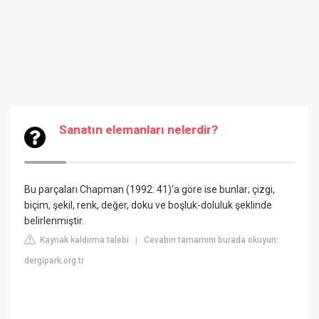
Sanatın elemanları nelerdir?
Bu parçaları Chapman (1992: 41)'a göre ise bunlar; çizgi,
biçim, şekil, renk, değer, doku ve boşluk-doluluk şeklinde
belirlenmiştir.
Kaynak kaldırma talebi
Cevabın tamamını burada okuyun:
|
dergipark.org.tr