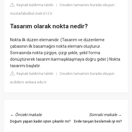
Kaynak kaldırma talebi
Cevabın tamamını burada okuyun:
|
mustafabulbul.meb.k12.tr
Tasarım olarak nokta nedir?
Nokta ilk düzen elemanıdır. (Tasarım ve düzenleme
çabasının ilk basamağını nokta elemanı oluşturur.
Sonrasında nokta çizgiye, çizgi şekle, şekil forma
dönüştürerek tasarım karmaşıklaşmaya doğru gider.) Nokta
tasarımı başlatır.
Kaynak kaldırma talebi
Cevabın tamamını burada okuyun:
|
acikders.ankara.edu.tr
←
Önceki makale
Sonraki makale
→
Doğum yapan kadın işten çıkarılır mı?
Evde tavşan beslemek iyi mi?