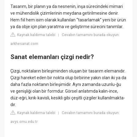
Tasarım, bir planın ya da nesnenin, inşa sürecindeki mimari
ve mühendislik çizimlerinin meydana getirilmesine denir.
Hem fiil hem isim olarak kullanılan “tasarlamak” yeni bir ürün
ya da obje için plan yaratma ve geliştirme sürecini tanımlar.
Kaynak kaldırma talebi
Cevabın tamamını burada okuyun:
|
arkhesanat.com
Sanat elemanları çizgi nedir?
Çizgi, noktaların birleşiminden oluşan bir tasarım elemanıdır.
Çizgi hareket eden bir nokta olup birbirine yakın olan iki ya da
daha fazla noktanın birleşimidir. Aynı zamanda uzunlu-ğu
ve genişliği olan bir formdur. Görsel anlatımda kalın-ince,
düz-eğri, kırık-kavisli, kesikli gibi çeşitli çizgiler kullanılmakta-
dır.
Kaynak kaldırma talebi
Cevabın tamamını burada okuyun:
|
avys.omu.edu.tr