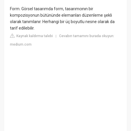
Form. Görsel tasarımda form, tasarımcının bir
kompozisyonun bütününde elemanları düzenleme şekli
olarak tanımlanır. Herhangi bir üç boyutlu nesne olarak da
tarif edilebilir.
Kaynak kaldırma talebi
Cevabın tamamını burada okuyun:
|
medium.com