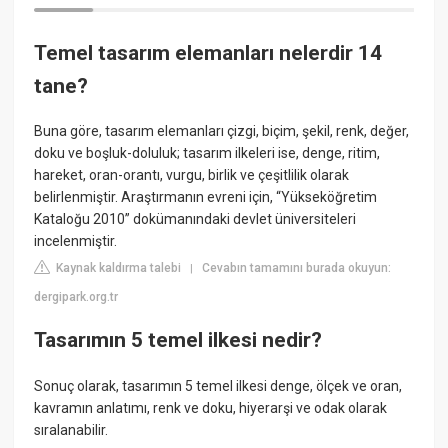
Temel tasarım elemanları nelerdir 14
tane?
Buna göre, tasarım elemanları çizgi, biçim, şekil, renk, değer,
doku ve boşluk-doluluk; tasarım ilkeleri ise, denge, ritim,
hareket, oran-orantı, vurgu, birlik ve çeşitlilik olarak
belirlenmiştir. Araştırmanın evreni için, “Yükseköğretim
Kataloğu 2010” dokümanındaki devlet üniversiteleri
incelenmiştir.
Kaynak kaldırma talebi
Cevabın tamamını burada okuyun:
|
dergipark.org.tr
Tasarımın 5 temel ilkesi nedir?
Sonuç olarak, tasarımın 5 temel ilkesi denge, ölçek ve oran,
kavramın anlatımı, renk ve doku, hiyerarşi ve odak olarak
sıralanabilir.