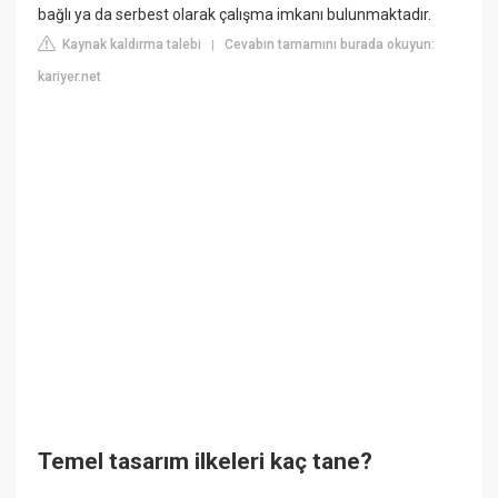
bağlı ya da serbest olarak çalışma imkanı bulunmaktadır.
Kaynak kaldırma talebi
Cevabın tamamını burada okuyun:
|
kariyer.net
Temel tasarım ilkeleri kaç tane?