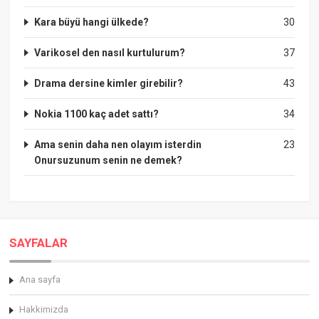
Kara büyü hangi ülkede?
30
Varikosel den nasıl kurtulurum?
37
Drama dersine kimler girebilir?
43
Nokia 1100 kaç adet sattı?
34
Ama senin daha nen olayım isterdin
23
Onursuzunum senin ne demek?
SAYFALAR
Ana sayfa
Hakkimizda