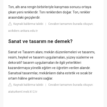
Ton, altı ana rengin birbirleriyle karışması sonucu ortaya
çıkan yeni renklerdir. Ton renklerden doğar. Ton, renkler
arasındaki geçişlerdir.
Kaynak kaldırma talebi
Cevabın tamamını burada okuyun:
|
acikders.ankara.edu.tr
Sanat ve tasarım ne demek?
Sanat ve Tasarım alanı; mekân düzenlemeleri ve tasarımı,
resim, heykel ve tasarım uygulamaları, yüzey süsleme ve
dekoratif tasarım uygulamaları ile ilgili yeterlikleri
kazandırmaya yönelik eğitim ve öğretim verilen alandır.
Sanatsal tasarımlar, mekânların daha estetik ve sıcak bir
ortam hâline gelmesini sağlar.
Kaynak kaldırma talebi
Cevabın tamamını burada okuyun:
|
ataturkeml.meb.k12.tr