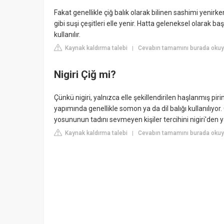
Fakat genellikle çiğ balık olarak bilinen sashimi yenirken 
gibi suşi çeşitleri elle yenir. Hatta geleneksel olarak
kullanılır.
Kaynak kaldırma talebi
Cevabın tamamını burada okuyu
|
Nigiri Çiğ mi?
Çünkü nigiri, yalnızca elle şekillendirilen haşlanmış pirin
yapımında genellikle somon ya da dil balığı kullanılıyor
yosununun tadını sevmeyen kişiler tercihini nigiri'den y
Kaynak kaldırma talebi
Cevabın tamamını burada okuyu
|