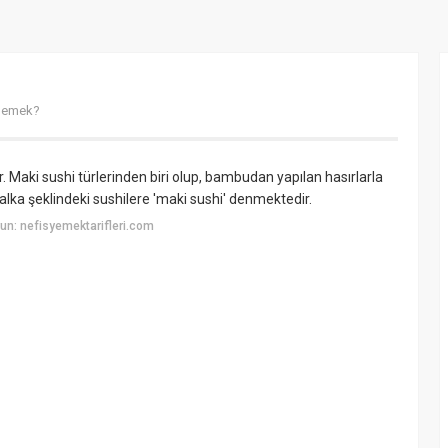
 demek?
. Maki sushi türlerinden biri olup, bambudan yapılan hasırlarla
halka şeklindeki sushilere 'maki sushi' denmektedir.
n: nefisyemektarifleri.com