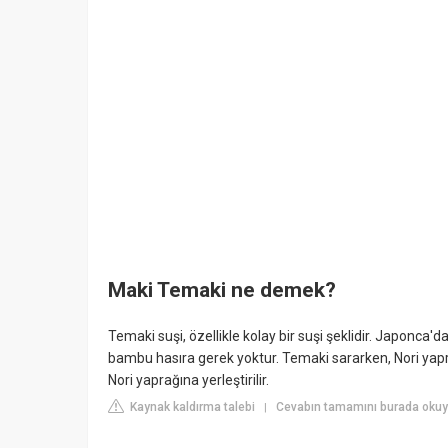
Maki Temaki ne demek?
Temaki suşi, özellikle kolay bir suşi şeklidir. Japonca'
bambu hasıra gerek yoktur. Temaki sararken, Nori yaprağı
Nori yaprağına yerleştirilir.
Kaynak kaldırma talebi
Cevabın tamamını burada okuy
|