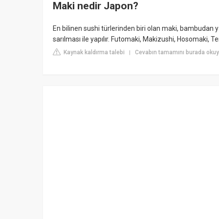
Maki nedir Japon?
En bilinen sushi türlerinden biri olan maki, bambudan yap
sarılması ile yapılır. Futomaki, Makizushi, Hosomaki, Tem
Kaynak kaldırma talebi
Cevabın tamamını burada oku
|