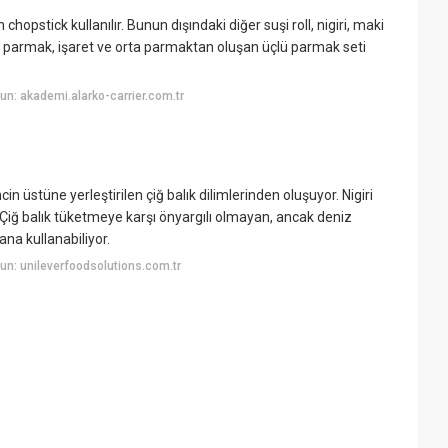
chopstick kullanılır. Bunun dışındaki diğer suşi roll, nigiri, maki
 baş parmak, işaret ve orta parmaktan oluşan üçlü parmak seti
n: akademi.alarko-carrier.com.tr
cin üstüne yerleştirilen çiğ balık dilimlerinden oluşuyor. Nigiri
. Çiğ balık tüketmeye karşı önyargılı olmayan, ancak deniz
ana kullanabiliyor.
n: unileverfoodsolutions.com.tr