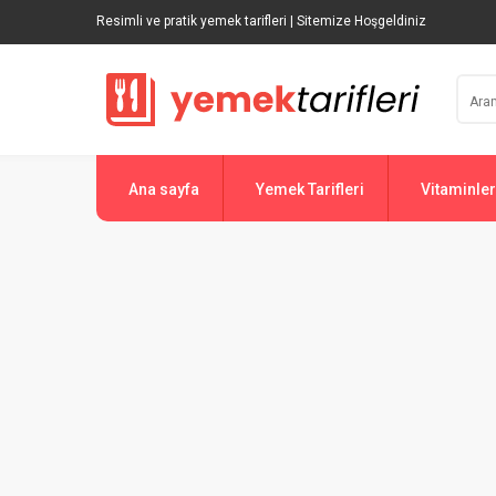
Resimli ve pratik yemek tarifleri | Sitemize Hoşgeldiniz
Ana sayfa
Yemek Tarifleri
Vitaminler