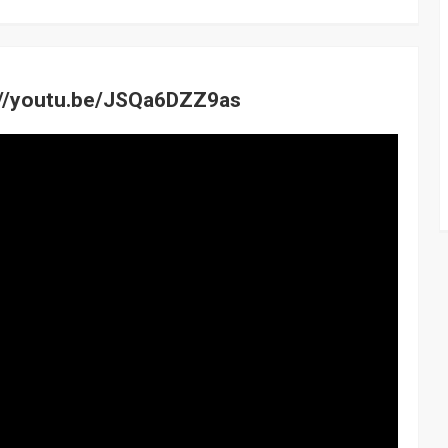
/youtu.be/JSQa6DZZ9as