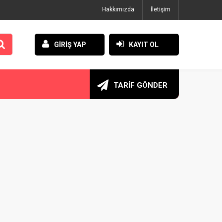
Hakkımızda
İletişim
GİRİŞ YAP
KAYIT OL
TARİF GÖNDER