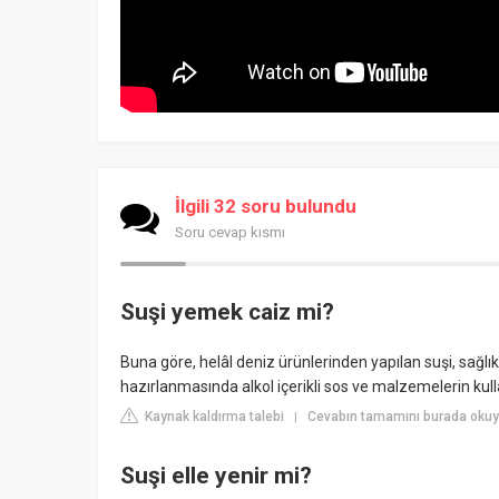
İlgili 32 soru bulundu
Soru cevap kısmı
Suşi yemek caiz mi?
Buna göre, helâl deniz ürünlerinden yapılan suşi, sağlık
hazırlanmasında alkol içerikli sos ve malzemelerin kullan
Kaynak kaldırma talebi
Cevabın tamamını burada okuy
|
Suşi elle yenir mi?