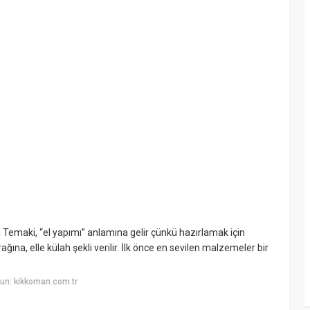
da Temaki, “el yapımı” anlamına gelir çünkü hazırlamak için
na, elle külah şekli verilir. İlk önce en sevilen malzemeler bir
un: kikkoman.com.tr