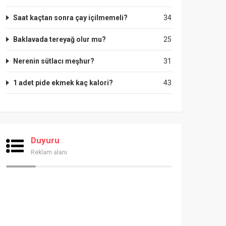
Saat kaçtan sonra çay içilmemeli?
34
Baklavada tereyağ olur mu?
25
Nerenin sütlacı meşhur?
31
1 adet pide ekmek kaç kalori?
43
Duyuru
Reklam alanı