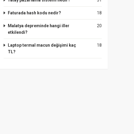
Yatay pazarlama sistemi nedir?
31
Faturada hash kodu nedir?
18
Malatya depreminde hangi iller
20
etkilendi?
Laptop termal macun değişimi kaç
18
TL?