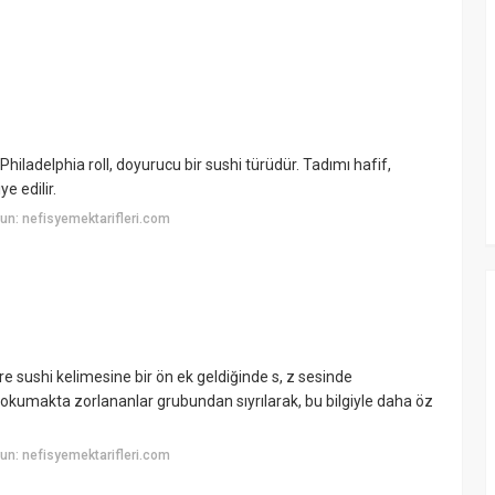
hiladelphia roll, doyurucu bir sushi türüdür. Tadımı hafif,
e edilir.
n: nefisyemektarifleri.com
e sushi kelimesine bir ön ek geldiğinde s, z sesinde
okumakta zorlananlar grubundan sıyrılarak, bu bilgiyle daha öz
n: nefisyemektarifleri.com