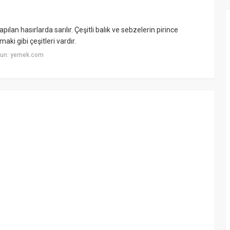
ılan hasırlarda sarılır. Çeşitli balık ve sebzelerin pirince
aki gibi çeşitleri vardır.
yun: yemek.com