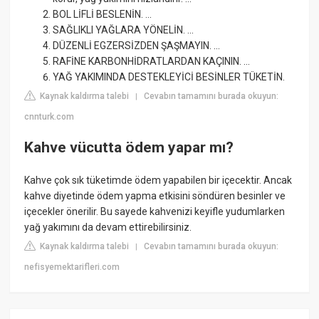
BOL LİFLİ BESLENİN. ...
SAĞLIKLI YAĞLARA YÖNELİN. ...
DÜZENLİ EGZERSİZDEN ŞAŞMAYIN. ...
RAFİNE KARBONHİDRATLARDAN KAÇININ. ...
YAĞ YAKIMINDA DESTEKLEYİCİ BESİNLER TÜKETİN.
Kaynak kaldırma talebi
Cevabın tamamını burada okuyun:
|
cnnturk.com
Kahve vücutta ödem yapar mı?
Kahve çok sık tüketimde ödem yapabilen bir içecektir. Ancak
kahve diyetinde ödem yapma etkisini söndüren besinler ve
içecekler önerilir. Bu sayede kahvenizi keyifle yudumlarken
yağ yakımını da devam ettirebilirsiniz.
Kaynak kaldırma talebi
Cevabın tamamını burada okuyun:
|
nefisyemektarifleri.com