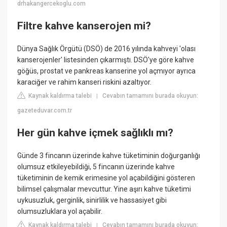
drhakangercekoglu.com
Filtre kahve kanserojen mi?
Dünya Sağlık Örgütü (DSÖ) de 2016 yılında kahveyi 'olası
kanserojenler' listesinden çıkarmıştı. DSÖ'ye göre kahve
göğüs, prostat ve pankreas kanserine yol açmıyor ayrıca
karaciğer ve rahim kanseri riskini azaltıyor.
Kaynak kaldırma talebi
Cevabın tamamını burada okuyun:
|
gazeteduvar.com.tr
Her gün kahve içmek sağlıklı mı?
Günde 3 fincanın üzerinde kahve tüketiminin doğurganlığı
olumsuz etkileyebildiği, 5 fincanın üzerinde kahve
tüketiminin de kemik erimesine yol açabildiğini gösteren
bilimsel çalışmalar mevcuttur. Yine aşırı kahve tüketimi
uykusuzluk, gerginlik, sinirlilik ve hassasiyet gibi
olumsuzluklara yol açabilir.
Kaynak kaldırma talebi
Cevabın tamamını burada okuyun:
|