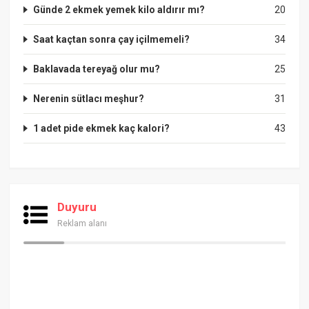
Günde 2 ekmek yemek kilo aldırır mı?
20
Saat kaçtan sonra çay içilmemeli?
34
Baklavada tereyağ olur mu?
25
Nerenin sütlacı meşhur?
31
1 adet pide ekmek kaç kalori?
43
Duyuru
Reklam alanı