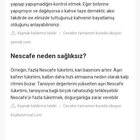
yapışıp yapışmadığını kontrol etmek. Eğer birbirine
yapışmıyor ve dağılıyorsa o kahve taze demektir, aksi
takdirde ise elinizde tuttuğunuz kahvenin bayatlamış
olduğunu anlayabilirsiniz.
Kaynak kaldırma talebi
Cevabın tamamını burada okuyun:
|
yemek.com
Nescafe neden sağlıksız?
Örneğin, fazla Nescafe tüketimi, kan basıncını artırır. Aşırı
kafein tüketimi, kalbin daha hızlı atmasına neden olarak kalp
ritmini bozar. Tansiyon değerlerini yükselten aşırı Nescafe
tüketimi, tansiyona bağlı birçok rahatsızlığı tetikleyebilir.
Nescafe'yi fazla tüketmek, doğurganlığa zarar verebilir.
Kaynak kaldırma talebi
Cevabın tamamını burada okuyun:
|
bsykurumsal.com