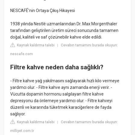
NESCAFÉ'nin Ortaya Çıkış Hikayesi
1938 yılında Nestlé uzmanlarından Dr. Max Morgenthaler
tarafından geliştirilen üretim süreci sonucunda tamamen
doğal, kaliteli ve saf çözünebilir kahve elde edildi.
Kaynak kaldırma talebi
Cevabın tamamını burada okuyun:
|
nescafe.com
Filtre kahve neden daha sağlıklı?
- Filtre kahve yağ yakılmasını sağlayarak hızlı kilo vermeye
yardımcı olur. - Filtre kahve aynı zamanda enerji verir. -
Vücutta dopamin hormonu salgılayan filtre kahve
depresyonu da önlemeye yardımcı olur. - Filtre kahveyi
düzenli ve kararında tüketmek karaciğerlere de fayda
sağlıyor.
Kaynak kaldırma talebi
Cevabın tamamını burada okuyun:
|
milliyet.com.tr