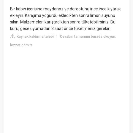
Bir kabın içerisine maydanoz ve dereotunu ince ince kıyarak
ekleyin. Karışıma yoğurdu ekledikten sonra limon suyunu
sıkın. Malzemeleri karıştırdıktan sonra tüketebilirsiniz. Bu
kürü, gece uyumadan 3 saat önce tüketmeniz gerekir.
Kaynak kaldırma talebi
Cevabın tamamını burada okuyun:
|
lezzet.com.tr