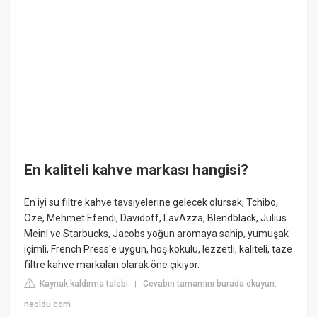
En kaliteli kahve markası hangisi?
En iyi su filtre kahve tavsiyelerine gelecek olursak; Tchibo,
Oze, Mehmet Efendi, Davidoff, LavAzza, Blendblack, Julius
Meinl ve Starbucks, Jacobs yoğun aromaya sahip, yumuşak
içimli, French Press'e uygun, hoş kokulu, lezzetli, kaliteli, taze
filtre kahve markaları olarak öne çıkıyor.
Kaynak kaldırma talebi
Cevabın tamamını burada okuyun:
|
neoldu.com