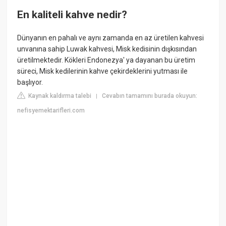
En kaliteli kahve nedir?
Dünyanın en pahalı ve aynı zamanda en az üretilen kahvesi
unvanına sahip Luwak kahvesi, Misk kedisinin dışkısından
üretilmektedir. Kökleri Endonezya' ya dayanan bu üretim
süreci, Misk kedilerinin kahve çekirdeklerini yutması ile
başlıyor.
Kaynak kaldırma talebi
Cevabın tamamını burada okuyun:
|
nefisyemektarifleri.com