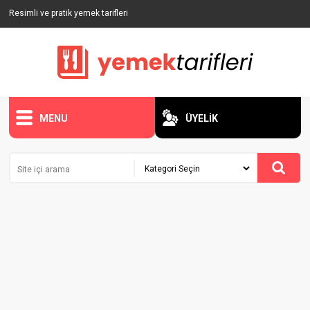
Resimli ve pratik yemek tarifleri
MENU
ÜYELİK