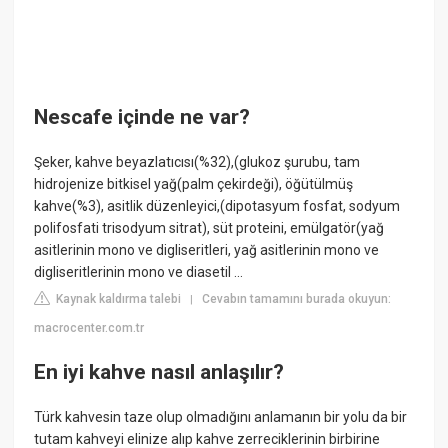
Nescafe içinde ne var?
Şeker, kahve beyazlatıcısı(%32),(glukoz şurubu, tam
hidrojenize bitkisel yağ(palm çekirdeği), öğütülmüş
kahve(%3), asitlik düzenleyici,(dipotasyum fosfat, sodyum
polifosfati trisodyum sitrat), süt proteini, emülgatör(yağ
asitlerinin mono ve digliseritleri, yağ asitlerinin mono ve
digliseritlerinin mono ve diasetil ...
Kaynak kaldırma talebi
Cevabın tamamını burada okuyun:
|
macrocenter.com.tr
En iyi kahve nasıl anlaşılır?
Türk kahvesin taze olup olmadığını anlamanın bir yolu da bir
tutam kahveyi elinize alıp kahve zerreciklerinin birbirine