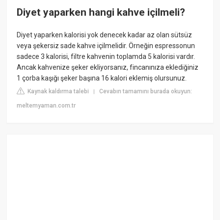
Diyet yaparken hangi kahve içilmeli?
Diyet yaparken kalorisi yok denecek kadar az olan sütsüz
veya şekersiz sade kahve içilmelidir. Örneğin espressonun
sadece 3 kalorisi, filtre kahvenin toplamda 5 kalorisi vardır.
Ancak kahvenize şeker ekliyorsanız, fincanınıza eklediğiniz
1 çorba kaşığı şeker başına 16 kalori eklemiş olursunuz.
Kaynak kaldırma talebi
Cevabın tamamını burada okuyun:
|
meltemyaman.com.tr