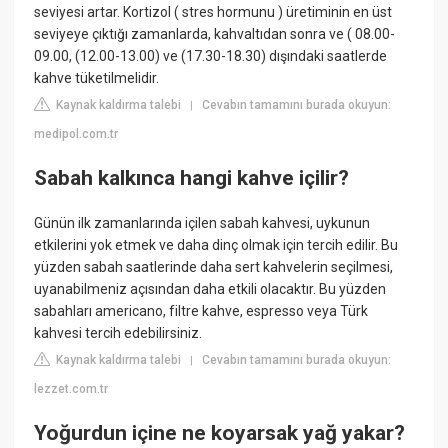
seviyesi artar. Kortizol ( stres hormunu ) üretiminin en üst
seviyeye çıktığı zamanlarda, kahvaltıdan sonra ve ( 08.00-
09.00, (12.00-13.00) ve (17.30-18.30) dışındaki saatlerde
kahve tüketilmelidir.
Kaynak kaldırma talebi
Cevabın tamamını burada okuyun:
|
medipol.com.tr
Sabah kalkınca hangi kahve içilir?
Günün ilk zamanlarında içilen sabah kahvesi, uykunun
etkilerini yok etmek ve daha dinç olmak için tercih edilir. Bu
yüzden sabah saatlerinde daha sert kahvelerin seçilmesi,
uyanabilmeniz açısından daha etkili olacaktır. Bu yüzden
sabahları americano, filtre kahve, espresso veya Türk
kahvesi tercih edebilirsiniz.
Kaynak kaldırma talebi
Cevabın tamamını burada okuyun:
|
lezzet.com.tr
Yoğurdun içine ne koyarsak yağ yakar?