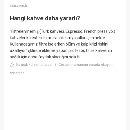
star.com.tr
Hangi kahve daha yararlı?
"Filtrelenmemiş (Türk kahvesi, Espresso, French press vb.)
kahveler kolesterolü artıracak kimyasallar içermekte.
Kullanacağımız filtre ise erken ölüm ve kalp krizi riskini
azaltıyor" şklinde ekleme yapan profesör, filtre kahvenin
sağlık için daha faydalı olacağını belirtti.
Kaynak kaldırma talebi
Cevabın tamamını burada okuyun:
|
tzv.org.tr