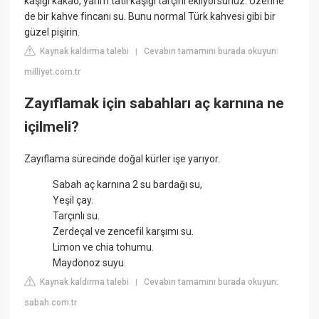
kaşığı kakao, yarım tatlı kaşığı tarçını ekliyorsunuz. Üzerine
de bir kahve fincanı su. Bunu normal Türk kahvesi gibi bir
güzel pişirin.
Kaynak kaldırma talebi
Cevabın tamamını burada okuyun:
|
milliyet.com.tr
Zayıflamak için sabahları aç karnına ne
içilmeli?
Zayıflama sürecinde doğal kürler işe yarıyor.
Sabah aç karnına 2 su bardağı su,
Yeşil çay.
Tarçınlı su.
Zerdeçal ve zencefil karşımı su.
Limon ve chia tohumu.
Maydonoz suyu.
Kaynak kaldırma talebi
Cevabın tamamını burada okuyun:
|
sabah.com.tr