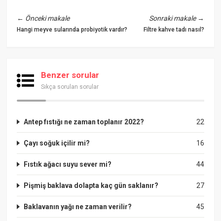
←
Önceki makale
Sonraki makale
→
Hangi meyve sularında probiyotik vardır?
Filtre kahve tadı nasıl?
Benzer sorular
Sıkça sorulan sorular
Antep fıstığı ne zaman toplanır 2022?
22
Çayı soğuk içilir mi?
16
Fıstık ağacı suyu sever mi?
44
Pişmiş baklava dolapta kaç gün saklanır?
27
Baklavanın yağı ne zaman verilir?
45