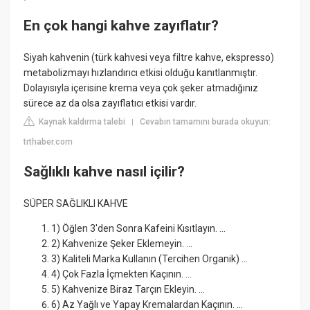
En çok hangi kahve zayıflatır?
Siyah kahvenin (türk kahvesi veya filtre kahve, ekspresso)
metabolizmayı hızlandırıcı etkisi olduğu kanıtlanmıştır.
Dolayısıyla içerisine krema veya çok şeker atmadığınız
sürece az da olsa zayıflatıcı etkisi vardır.
Kaynak kaldırma talebi
Cevabın tamamını burada okuyun:
|
trthaber.com
Sağlıklı kahve nasıl içilir?
SÜPER SAĞLIKLI KAHVE
1) Öğlen 3'den Sonra Kafeini Kısıtlayın. ...
2) Kahvenize Şeker Eklemeyin. ...
3) Kaliteli Marka Kullanın (Tercihen Organik) ...
4) Çok Fazla İçmekten Kaçının. ...
5) Kahvenize Biraz Tarçın Ekleyin. ...
6) Az Yağlı ve Yapay Kremalardan Kaçının. ...