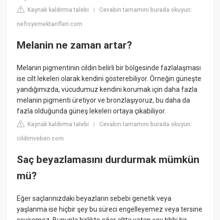
Kaynak kaldırma talebi
Cevabın tamamını burada okuyun:
|
nefisyemektarifleri.com
Melanin ne zaman artar?
Melanin pigmentinin cildin belirli bir bölgesinde fazlalaşması
ise cilt lekeleri olarak kendini gösterebiliyor. Örneğin güneşte
yandığımızda, vücudumuz kendini korumak için daha fazla
melanin pigmenti üretiyor ve bronzlaşıyoruz, bu daha da
fazla olduğunda güneş lekeleri ortaya çıkabiliyor.
Kaynak kaldırma talebi
Cevabın tamamını burada okuyun:
|
cildimveben.com
Saç beyazlamasını durdurmak mümkün
mü?
Eğer saçlarınızdaki beyazların sebebi genetik veya
yaşlanma ise hiçbir şey bu süreci engelleyemez veya tersine
çeviremez. Bununla birlikte eğer altta yatan şey tıbbi bir