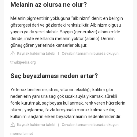
Melanin az olursa ne olur?
Melanin pigmentinin yokluğuna “albinizm” denir; en belirgin
göstergesi deri ve gözlerdeki renksizliktir. Albinizm olgusu
yaygın ya da yerel olabilir. Yaygın (generalize) albinizm'de
deride, iriste ve kıllarda melanin yoktur (albino). Derinin
güneş gören yerlerinde kanserler oluşur.
Kaynak kaldırma talebi
Cevabın tamamını burada okuyun:
|
tr.wikipedia.org
Saç beyazlaması neden artar?
Yetersiz beslenme, stres, vitamin eksikliği, kalıtım gibi
nedenlerin yanı sıra saçı çok sıcak suyla yıkamak, sürekli
fönle kurutmak, saç boyası kullanmak, renk veren hücrelerin
ölümü, yaşlanma, fazla kimyasala maruz kalma ve ilaç
kullanımı saçların erken beyazlamasının nedenlerindendir.
Kaynak kaldırma talebi
Cevabın tamamını burada okuyun:
|
memurlar.net