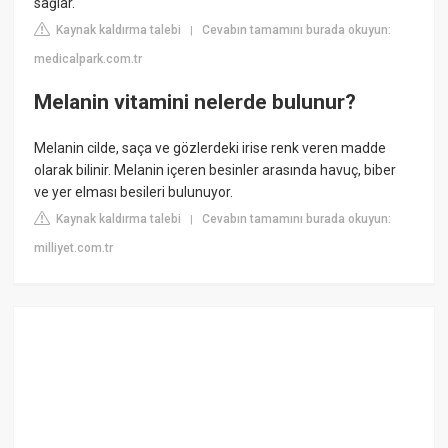
sağlar.
Kaynak kaldırma talebi
Cevabın tamamını burada okuyun:
|
medicalpark.com.tr
Melanin vitamini nelerde bulunur?
Melanin cilde, saça ve gözlerdeki irise renk veren madde
olarak bilinir. Melanin içeren besinler arasında havuç, biber
ve yer elması besileri bulunuyor.
Kaynak kaldırma talebi
Cevabın tamamını burada okuyun:
|
milliyet.com.tr