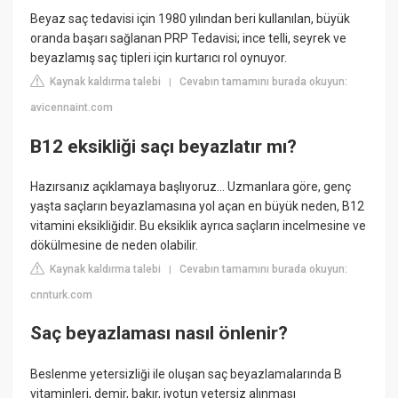
Beyaz saç tedavisi için 1980 yılından beri kullanılan, büyük
oranda başarı sağlanan PRP Tedavisi; ince telli, seyrek ve
beyazlamış saç tipleri için kurtarıcı rol oynuyor.
Kaynak kaldırma talebi
Cevabın tamamını burada okuyun:
|
avicennaint.com
B12 eksikliği saçı beyazlatır mı?
Hazırsanız açıklamaya başlıyoruz... Uzmanlara göre, genç
yaşta saçların beyazlamasına yol açan en büyük neden, B12
vitamini eksikliğidir. Bu eksiklik ayrıca saçların incelmesine ve
dökülmesine de neden olabilir.
Kaynak kaldırma talebi
Cevabın tamamını burada okuyun:
|
cnnturk.com
Saç beyazlaması nasıl önlenir?
Beslenme yetersizliği ile oluşan saç beyazlamalarında B
vitaminleri, demir, bakır, iyotun yetersiz alınması