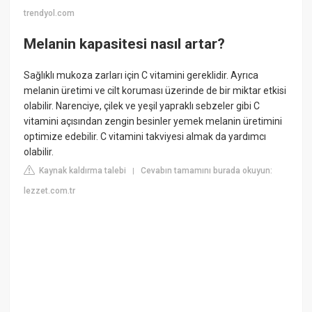
trendyol.com
Melanin kapasitesi nasıl artar?
Sağlıklı mukoza zarları için C vitamini gereklidir. Ayrıca
melanin üretimi ve cilt koruması üzerinde de bir miktar etkisi
olabilir. Narenciye, çilek ve yeşil yapraklı sebzeler gibi C
vitamini açısından zengin besinler yemek melanin üretimini
optimize edebilir. C vitamini takviyesi almak da yardımcı
olabilir.
Kaynak kaldırma talebi
Cevabın tamamını burada okuyun:
|
lezzet.com.tr