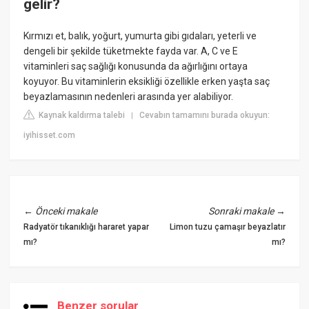
gelir?
Kırmızı et, balık, yoğurt, yumurta gibi gıdaları, yeterli ve
dengeli bir şekilde tüketmekte fayda var. A, C ve E
vitaminleri saç sağlığı konusunda da ağırlığını ortaya
koyuyor. Bu vitaminlerin eksikliği özellikle erken yaşta saç
beyazlamasının nedenleri arasında yer alabiliyor.
Kaynak kaldırma talebi
Cevabın tamamını burada okuyun:
|
iyihisset.com
←
Önceki makale
Sonraki makale
→
Radyatör tıkanıklığı hararet yapar
Limon tuzu çamaşır beyazlatır
mı?
mı?
Benzer sorular