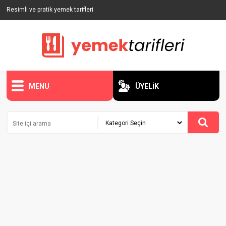
Resimli ve pratik yemek tarifleri
MENU
ÜYELİK