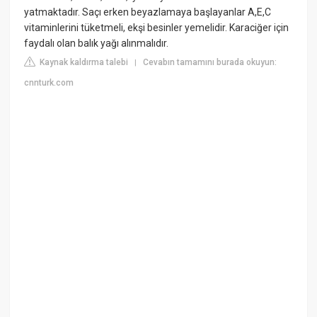
yatmaktadır. Saçı erken beyazlamaya başlayanlar A,E,C
vitaminlerini tüketmeli, ekşi besinler yemelidir. Karaciğer için
faydalı olan balık yağı alınmalıdır.
Kaynak kaldırma talebi
Cevabın tamamını burada okuyun:
|
cnnturk.com