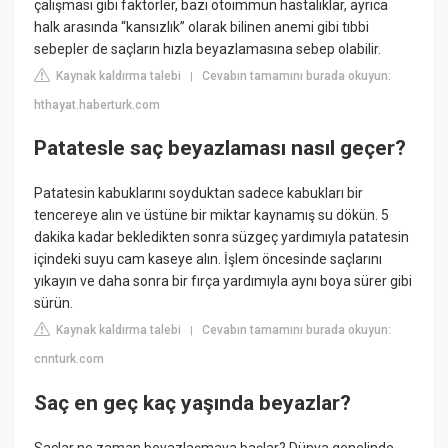
çalışması gibi faktörler, bazı otoimmün hastalıklar, ayrıca
halk arasında “kansızlık” olarak bilinen anemi gibi tıbbi
sebepler de saçların hızla beyazlamasına sebep olabilir.
Kaynak kaldırma talebi
Cevabın tamamını burada okuyun:
|
hthayat.haberturk.com
Patatesle saç beyazlaması nasıl geçer?
Patatesin kabuklarını soyduktan sadece kabukları bir
tencereye alın ve üstüne bir miktar kaynamış su dökün. 5
dakika kadar bekledikten sonra süzgeç yardımıyla patatesin
içindeki suyu cam kaseye alın. İşlem öncesinde saçlarını
yıkayın ve daha sonra bir fırça yardımıyla aynı boya sürer gibi
sürün.
Kaynak kaldırma talebi
Cevabın tamamını burada okuyun:
|
cnnturk.com
Saç en geç kaç yaşında beyazlar?