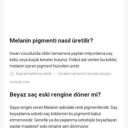
Melanin pigmenti nasıl üretilir?
İnsan vücudunda cildin tamamına yayılan milyonlarca saç
kökü veya küçük keseler bulunur. Folikül adı verilen bu kökler,
melanin içeren pigment hücreleri üretir.
Kaynak kaldırma talebi
Cevabın tamamını burada okuyun:
|
cnnturk.com
Beyaz saç eski rengine döner mi?
Saça rengini veren Melanin adındaki renk pigmentleridir. Saç
beyazlama sebebi saç köklerinin bu pigmenti kabul
etmemesidir. Genetik ya da yaşlanma sebebiyle beyazlayan
saçlar maalesef eski rengine geri dönmüyor.