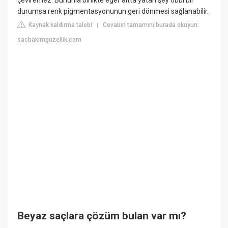
durumsa renk pigmentasyonunun geri dönmesi sağlanabilir.
Kaynak kaldırma talebi
Cevabın tamamını burada okuyun:
|
sacbakimguzellik.com
Beyaz saçlara çözüm bulan var mı?