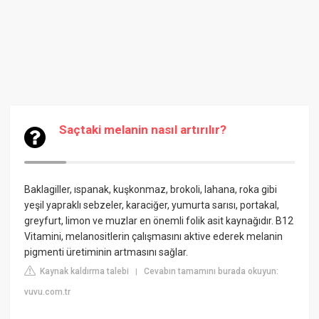
Saçtaki melanin nasıl artırılır?
Baklagiller, ıspanak, kuşkonmaz, brokoli, lahana, roka gibi
yeşil yapraklı sebzeler, karaciğer, yumurta sarısı, portakal,
greyfurt, limon ve muzlar en önemli folik asit kaynağıdır. B12
Vitamini, melanositlerin çalışmasını aktive ederek melanin
pigmenti üretiminin artmasını sağlar.
Kaynak kaldırma talebi
Cevabın tamamını burada okuyun:
|
vuvu.com.tr