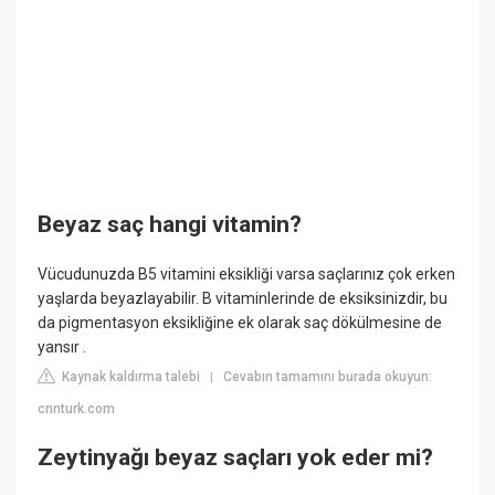
Beyaz saç hangi vitamin?
Vücudunuzda B5 vitamini eksikliği varsa saçlarınız çok erken
yaşlarda beyazlayabilir. B vitaminlerinde de eksiksinizdir, bu
da pigmentasyon eksikliğine ek olarak saç dökülmesine de
yansır .
Kaynak kaldırma talebi
Cevabın tamamını burada okuyun:
|
cnnturk.com
Zeytinyağı beyaz saçları yok eder mi?