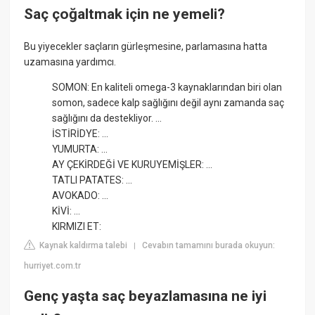
Saç çoğaltmak için ne yemeli?
Bu yiyecekler saçların gürleşmesine, parlamasına hatta
uzamasına yardımcı.
SOMON: En kaliteli omega-3 kaynaklarından biri olan
somon, sadece kalp sağlığını değil aynı zamanda saç
sağlığını da destekliyor. ...
İSTİRİDYE: ...
YUMURTA: ...
AY ÇEKİRDEĞİ VE KURUYEMİŞLER: ...
TATLI PATATES: ...
AVOKADO: ...
KİVİ: ...
KIRMIZI ET:
Kaynak kaldırma talebi
Cevabın tamamını burada okuyun:
|
hurriyet.com.tr
Genç yaşta saç beyazlamasına ne iyi