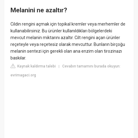
Melanini ne azaltır?
Cildin rengini açmak için topikal kremler veya merhemler de
kullanabilirsiniz. Bu ürünler kullanıldıkları bölgelerdeki
mevcut melanin miktarını azaltır. Cilt rengini açan ürünler
reçeteyle veya reçetesiz olarak mevcuttur. Bunların birçoğu
melanin sentezi için gerekli olan ana enzim olan tirozinazı
baskılar.
Kaynak kaldırma talebi
Cevabın tamamını burada okuyun:
|
evrimagaci.org