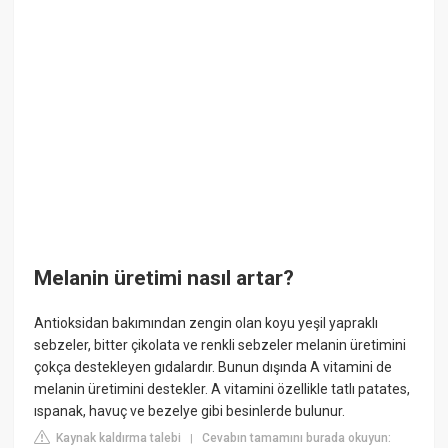
Melanin üretimi nasıl artar?
Antioksidan bakımından zengin olan koyu yeşil yapraklı
sebzeler, bitter çikolata ve renkli sebzeler melanin üretimini
çokça destekleyen gıdalardır. Bunun dışında A vitamini de
melanin üretimini destekler. A vitamini özellikle tatlı patates,
ıspanak, havuç ve bezelye gibi besinlerde bulunur.
Kaynak kaldırma talebi
Cevabın tamamını burada okuyun:
|