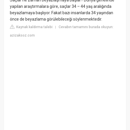
Saçlar ne zaman beyazlaşmaya başlar? Dünya genelinde
yapılan araştırmalara göre, saçlar 34 – 44 yaş aralığında
beyazlamaya başlıyor. Fakat bazı insanlarda 34 yaşından
önce de beyazlama görülebileceği söylenmektedir.
Kaynak kaldırma talebi
Cevabın tamamını burada okuyun:
|
azizaksoz.com