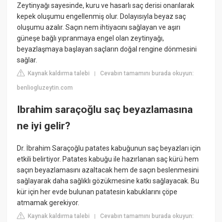
Zeytinyağı sayesinde, kuru ve hasarlı saç derisi onarılarak
kepek oluşumu engellenmiş olur. Dolayısıyla beyaz saç
oluşumu azalır. Saçın nem ihtiyacını sağlayan ve aşırı
güneşe bağlı yıpranmaya engel olan zeytinyağı,
beyazlaşmaya başlayan saçların doğal rengine dönmesini
sağlar.
Kaynak kaldırma talebi
Cevabın tamamını burada okuyun:
|
benliogluzeytin.com
Ibrahim saraçoğlu saç beyazlamasına
ne iyi gelir?
Dr. İbrahim Saraçoğlu patates kabuğunun saç beyazları için
etkili belirtiyor. Patates kabuğu ile hazırlanan saç kürü hem
saçın beyazlamasını azaltacak hem de saçın beslenmesini
sağlayarak daha sağlıklı gözükmesine katkı sağlayacak. Bu
kür için her evde bulunan patatesin kabuklarını çöpe
atmamak gerekiyor.
Kaynak kaldırma talebi
Cevabın tamamını burada okuyun:
|