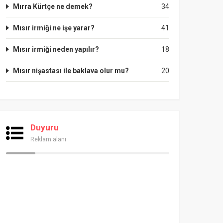
Mırra Kürtçe ne demek?
34
Mısır irmiği ne işe yarar?
41
Mısır irmiği neden yapılır?
18
Mısır nişastası ile baklava olur mu?
20
Duyuru
Reklam alanı