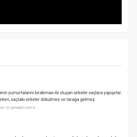
itlerin yumurtalarını bırakması ile oluşan sirkeler saçlara yapışırlar.
rken, saçtaki sirkeler dökülmez ve tarağa gelmez.
n: m.yeniakit.com.tr