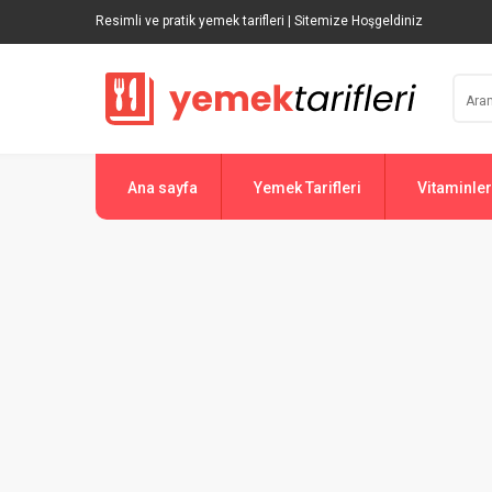
Resimli ve pratik yemek tarifleri | Sitemize Hoşgeldiniz
Ana sayfa
Yemek Tarifleri
Vitaminler