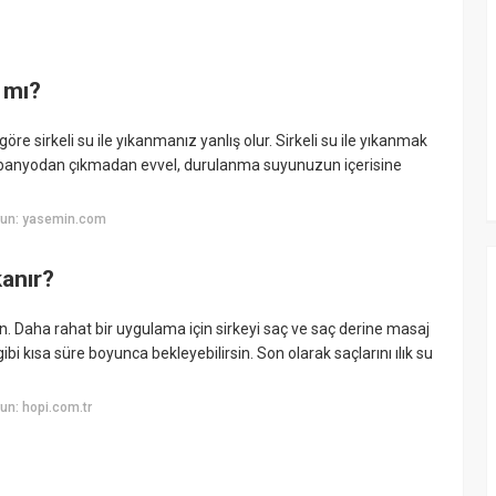
 mı?
göre sirkeli su ile yıkanmanız yanlış olur. Sirkeli su ile yıkanmak
 banyodan çıkmadan evvel, durulanma suyunuzun içerisine
yun: yasemin.com
kanır?
in. Daha rahat bir uygulama için sirkeyi saç ve saç derine masaj
ibi kısa süre boyunca bekleyebilirsin. Son olarak saçlarını ılık su
n: hopi.com.tr