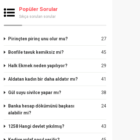
Popüler Sorular
Sıkça sorulan sorular
Pirinçten pirinç unu olur mu?
27
Bonfile tavuk kemiksiz mi?
45
Halk Ekmek neden yapılıyor?
29
Aldatan kadın bir daha aldatır mı?
41
Gül suyu sivilce yapar mı?
38
Banka hesap dökümünü başkası
24
alabilir mi?
1258 Hangi devlet yıkılmış?
43
Kediye yulaf nasıl verilir?
45