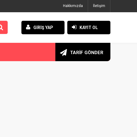
Hakkımızda
İletişim
GİRİŞ YAP
KAYIT OL
TARİF GÖNDER