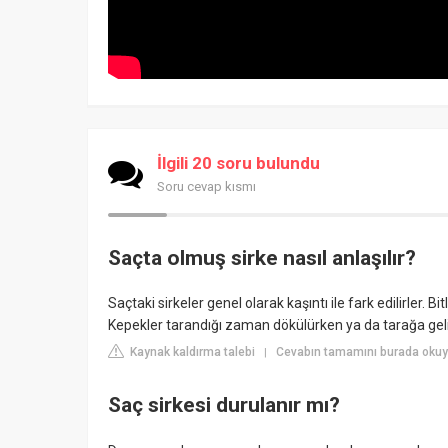
İlgili 20 soru bulundu
Soru cevap kısmı
Saçta olmuş sirke nasıl anlaşılır?
Saçtaki sirkeler genel olarak kaşıntı ile fark edilirler. B
Kepekler tarandığı zaman dökülürken ya da tarağa geli
Kaynak kaldırma talebi
Cevabın tamamını burada okuyu
|
Saç sirkesi durulanır mı?