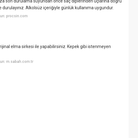
ıza son durulama suyundan önce saç diplerinden uçlarına doğru
e durulayınız. Alkolsüz içeriğiyle günlük kullanıma uygundur.
un: procsin.com
rijinal elma sirkesi ile yapabilirsiniz. Kepek gibi istenmeyen
un: m.sabah.com.tr