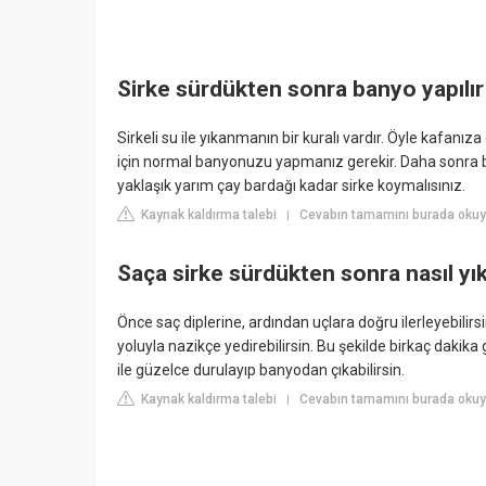
Sirke sürdükten sonra banyo yapılır
Sirkeli su ile yıkanmanın bir kuralı vardır. Öyle kafanıza 
için normal banyonuzu yapmanız gerekir. Daha sonra
yaklaşık yarım çay bardağı kadar sirke koymalısınız.
Kaynak kaldırma talebi
Cevabın tamamını burada oku
|
Saça sirke sürdükten sonra nasıl yı
Önce saç diplerine, ardından uçlara doğru ilerleyebilirs
yoluyla nazikçe yedirebilirsin. Bu şekilde birkaç dakika g
ile güzelce durulayıp banyodan çıkabilirsin.
Kaynak kaldırma talebi
Cevabın tamamını burada okuyu
|