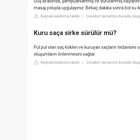
Duş sırasında, şampuanlanmış ve durulanmış saçların
masaj yoluyla uygulayınız. Birkaç dakika sonra bol su il
Kaynak kaldırma talebi
Cevabın tamamını burada okuy
|
Kuru saça sirke sürülür mü?
Pul pul olan saç kökleri ve kuruyan saçların tedavisini o
oluşumların önlenmesini sağlar.
Kaynak kaldırma talebi
Cevabın tamamını burada okuy
|