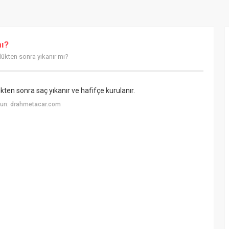
mı?
dükten sonra yıkanır mı?
ikten sonra saç yıkanır ve hafifçe kurulanır.
yun: drahmetacar.com