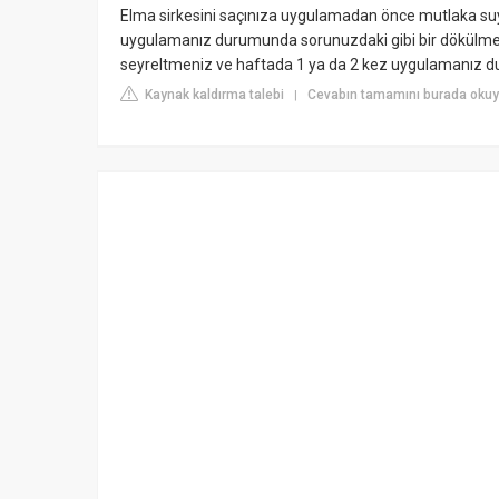
Elma sirkesini saçınıza uygulamadan önce mutlaka suyl
uygulamanız durumunda sorunuzdaki gibi bir dökülme p
seyreltmeniz ve haftada 1 ya da 2 kez uygulamanız du
Kaynak kaldırma talebi
Cevabın tamamını burada okuy
|