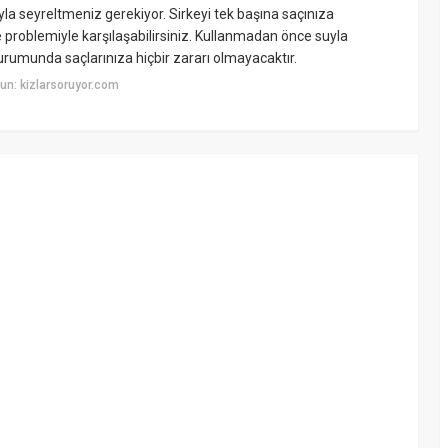
a seyreltmeniz gerekiyor. Sirkeyi tek başına saçınıza
roblemiyle karşılaşabilirsiniz. Kullanmadan önce suyla
rumunda saçlarınıza hiçbir zararı olmayacaktır.
un: kizlarsoruyor.com