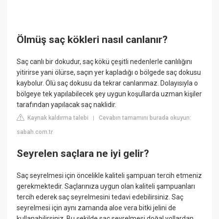
Ölmüş saç kökleri nasıl canlanır?
Saç canlı bir dokudur, saç kökü çeşitli nedenlerle canlılığını
yitirirse yani ölürse, saçın yer kapladığı o bölgede saç dokusu
kaybolur. Ölü saç dokusu da tekrar canlanmaz. Dolayısıyla o
bölgeye tek yapılabilecek şey uygun koşullarda uzman kişiler
tarafından yapılacak saç naklidir.
Kaynak kaldırma talebi
Cevabın tamamını burada okuyun:
|
sabah.com.tr
Seyrelen saçlara ne iyi gelir?
Saç seyrelmesi için öncelikle kaliteli şampuan tercih etmeniz
gerekmektedir. Saçlarınıza uygun olan kaliteli şampuanları
tercih ederek saç seyrelmesini tedavi edebilirsiniz. Saç
seyrelmesi için aynı zamanda aloe vera bitki jelini de
kullanabilirsiniz. Bu şekilde saç seyrelmesi doğal yollardan