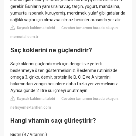
gerekir. Bunların yanı sıra havuç, tarçın, yoğurt, mandalina,
yumurta, ıspanak, kuruyemiş, mercimek, yulaf gibi gıdalar da
sağlıklı saçlar için olmazsa olmaz besinler arasında yer alır.
Kaynak kaldırma talebi
Cevabın tamamını burada okuyun:
|
memorial.com.tr
Saç köklerini ne güçlendirir?
Saç köklerini güçlendirmek için dengeli ve yeterli
beslenmeye özen göstermelisiniz. Beslenme rutininizde
omega 3, çinko, demir, protein ile B, C, E ve A vitamini
bakımından zengin besinlere daha fazla yer vermelisiniz.
Ayrıca günde 2 litre su içmeyi unutmayın.
Kaynak kaldırma talebi
Cevabın tamamını burada okuyun:
|
nefisyemektarifleri.com
Hangi vitamin saçı gürleştirir?
Biotin (B7 Vitamini)