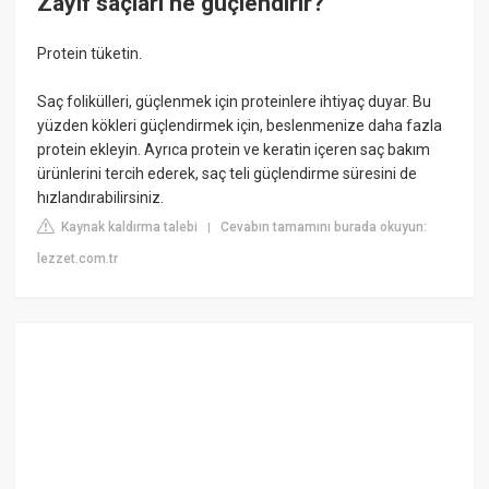
Zayıf saçları ne güçlendirir?
Protein tüketin.
Saç folikülleri, güçlenmek için proteinlere ihtiyaç duyar. Bu
yüzden kökleri güçlendirmek için, beslenmenize daha fazla
protein ekleyin. Ayrıca protein ve keratin içeren saç bakım
ürünlerini tercih ederek, saç teli güçlendirme süresini de
hızlandırabilirsiniz.
Kaynak kaldırma talebi
Cevabın tamamını burada okuyun:
|
lezzet.com.tr