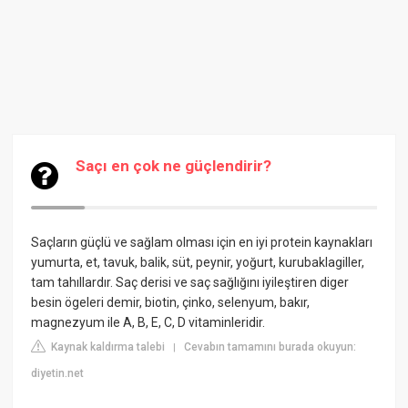
Saçı en çok ne güçlendirir?
Saçların güçlü ve sağlam olması için en iyi protein kaynakları
yumurta, et, tavuk, balik, süt, peynir, yoğurt, kurubaklagiller,
tam tahıllardır. Saç derisi ve saç sağlığını iyileştiren diger
besin ögeleri demir, biotin, çinko, selenyum, bakır,
magnezyum ile A, B, E, C, D vitaminleridir.
Kaynak kaldırma talebi
Cevabın tamamını burada okuyun:
|
diyetin.net