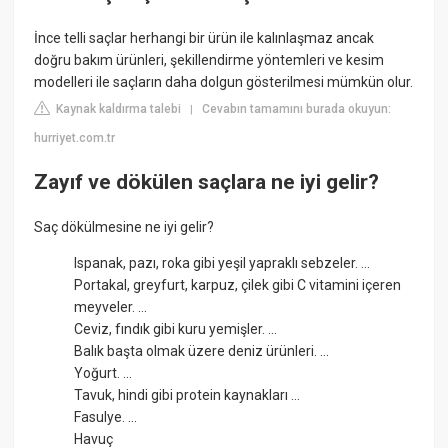
İnce telli saçlar herhangi bir ürün ile kalınlaşmaz ancak
doğru bakım ürünleri, şekillendirme yöntemleri ve kesim
modelleri ile saçların daha dolgun gösterilmesi mümkün olur.
Kaynak kaldırma talebi
Cevabın tamamını burada okuyun:
|
hurriyet.com.tr
Zayıf ve dökülen saçlara ne iyi gelir?
Saç dökülmesine ne iyi gelir?
Ispanak, pazı, roka gibi yeşil yapraklı sebzeler. ...
Portakal, greyfurt, karpuz, çilek gibi C vitamini içeren
meyveler. ...
Ceviz, fındık gibi kuru yemişler. ...
Balık başta olmak üzere deniz ürünleri. ...
Yoğurt. ...
Tavuk, hindi gibi protein kaynakları ...
Fasulye. ...
Havuç