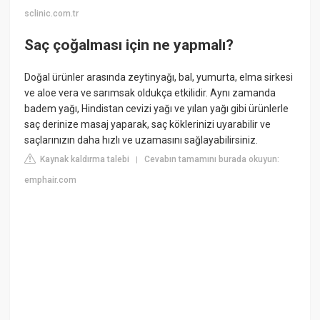
sclinic.com.tr
Saç çoğalması için ne yapmalı?
Doğal ürünler arasında zeytinyağı, bal, yumurta, elma sirkesi
ve aloe vera ve sarımsak oldukça etkilidir. Aynı zamanda
badem yağı, Hindistan cevizi yağı ve yılan yağı gibi ürünlerle
saç derinize masaj yaparak, saç köklerinizi uyarabilir ve
saçlarınızın daha hızlı ve uzamasını sağlayabilirsiniz.
Kaynak kaldırma talebi
Cevabın tamamını burada okuyun:
|
emphair.com