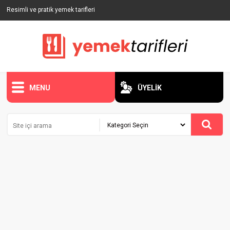
Resimli ve pratik yemek tarifleri
MENU
ÜYELİK