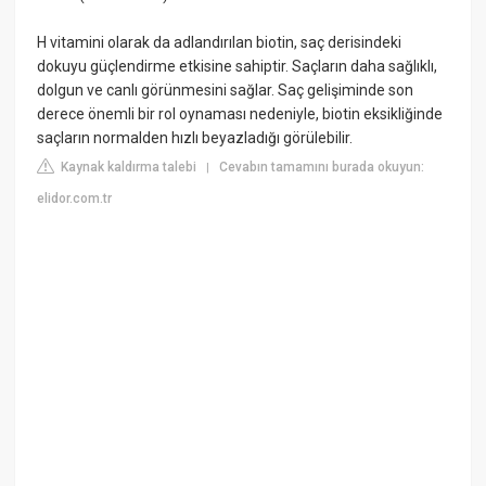
H vitamini olarak da adlandırılan biotin, saç derisindeki
dokuyu güçlendirme etkisine sahiptir. Saçların daha sağlıklı,
dolgun ve canlı görünmesini sağlar. Saç gelişiminde son
derece önemli bir rol oynaması nedeniyle, biotin eksikliğinde
saçların normalden hızlı beyazladığı görülebilir.
Kaynak kaldırma talebi
Cevabın tamamını burada okuyun:
|
elidor.com.tr