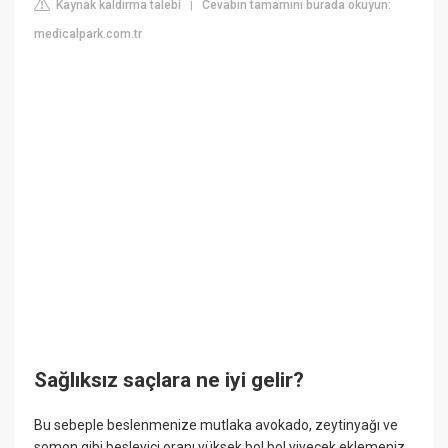
Kaynak kaldırma talebi
Cevabın tamamını burada okuyun:
|
medicalpark.com.tr
Sağlıksız saçlara ne iyi gelir?
Bu sebeple beslenmenize mutlaka avokado, zeytinyağı ve
somon gibi besleyici oranı yüksek bol bol yiyecek eklemeniz