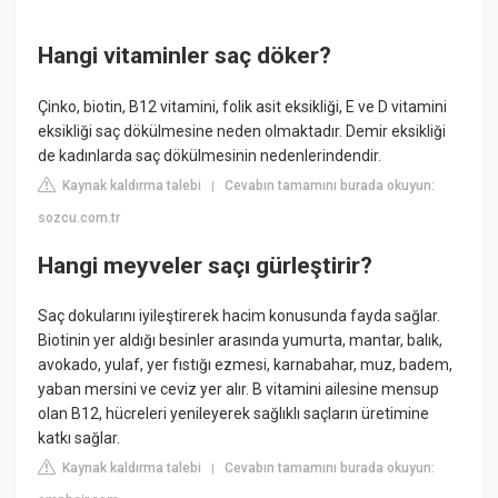
Hangi vitaminler saç döker?
Çinko, biotin, B12 vitamini, folik asit eksikliği, E ve D vitamini
eksikliği saç dökülmesine neden olmaktadır. Demir eksikliği
de kadınlarda saç dökülmesinin nedenlerindendir.
Kaynak kaldırma talebi
Cevabın tamamını burada okuyun:
|
sozcu.com.tr
Hangi meyveler saçı gürleştirir?
Saç dokularını iyileştirerek hacim konusunda fayda sağlar.
Biotinin yer aldığı besinler arasında yumurta, mantar, balık,
avokado, yulaf, yer fıstığı ezmesi, karnabahar, muz, badem,
yaban mersini ve ceviz yer alır. B vitamini ailesine mensup
olan B12, hücreleri yenileyerek sağlıklı saçların üretimine
katkı sağlar.
Kaynak kaldırma talebi
Cevabın tamamını burada okuyun:
|