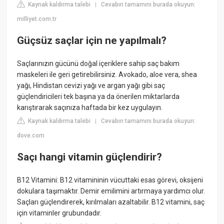
Kaynak kaldırma talebi
Cevabın tamamını burada okuyun:
|
milliyet.com.tr
Güçsüz saçlar için ne yapılmalı?
Saçlarınızın gücünü doğal içeriklere sahip saç bakım
maskeleri ile geri getirebilirsiniz. Avokado, aloe vera, shea
yağı, Hindistan cevizi yağı ve argan yağı gibi saç
güçlendiricileri tek başına ya da önerilen miktarlarda
karıştırarak saçınıza haftada bir kez uygulayın.
Kaynak kaldırma talebi
Cevabın tamamını burada okuyun:
|
dove.com
Saçı hangi vitamin güçlendirir?
B12 Vitamini: B12 vitamininin vücuttaki esas görevi, oksijeni
dokulara taşımaktır. Demir emilimini artırmaya yardımcı olur.
Saçları güçlendirerek, kırılmaları azaltabilir. B12 vitamini, saç
için vitaminler grubundadır.