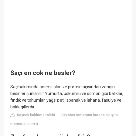
Saçı en cok ne besler?
Saç bakımında önemli olan ve protein açısından zengin
besinler şunlardır: Yumurta, uskumru ve somon gibi balıklar,
fındık ve tohumlar, yağsız et, ıspanak ve lahana, fasulye ve
baklagillerdir.
Kaynak kaldırma talebi
Cevabın tamamını burada okuyun:
|
memorial.com.tr