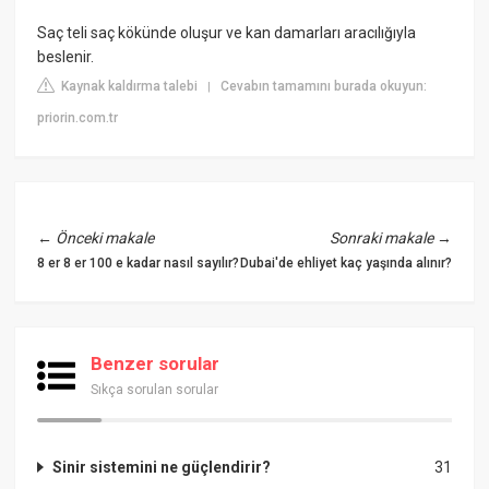
Saç teli saç kökünde oluşur ve kan damarları aracılığıyla
beslenir.
Kaynak kaldırma talebi
Cevabın tamamını burada okuyun:
|
priorin.com.tr
←
Önceki makale
Sonraki makale
→
8 er 8 er 100 e kadar nasıl sayılır?
Dubai'de ehliyet kaç yaşında alınır?
Benzer sorular
Sıkça sorulan sorular
Sinir sistemini ne güçlendirir?
31