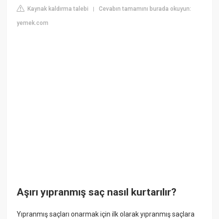
Kaynak kaldırma talebi
Cevabın tamamını burada okuyun:
|
yemek.com
Aşırı yıpranmış saç nasıl kurtarılır?
Yıpranmış saçları onarmak için ilk olarak yıpranmış saçlara