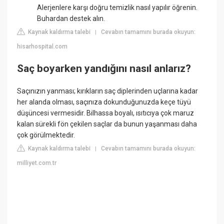
Alerjenlere karşı doğru temizlik nasıl yapılır öğrenin.
Buhardan destek alın.
Kaynak kaldırma talebi
Cevabın tamamını burada okuyun:
|
hisarhospital.com
Saç boyarken yandığını nasıl anlarız?
Saçınızın yanması; kırıkların saç diplerinden uçlarına kadar
her alanda olması, saçınıza dokunduğunuzda keçe tüyü
düşüncesi vermesidir. Bilhassa boyalı, ısıtıcıya çok maruz
kalan sürekli fön çekilen saçlar da bunun yaşanması daha
çok görülmektedir.
Kaynak kaldırma talebi
Cevabın tamamını burada okuyun:
|
milliyet.com.tr