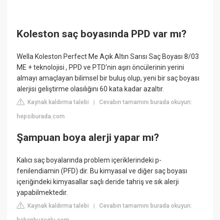
Koleston saç boyasında PPD var mı?
Wella Koleston Perfect Me Açık Altın Sarısı Saç Boyası 8/03
ME + teknolojisi , PPD ve PTD'nin aşırı öncülerinin yerini
almayı amaçlayan bilimsel bir buluş olup, yeni bir saç boyası
alerjisi geliştirme olasılığını 60 kata kadar azaltır.
Kaynak kaldırma talebi
Cevabın tamamını burada okuyun:
|
hepsiburada.com
Şampuan boya alerji yapar mı?
Kalıcı saç boyalarında problem içeriklerindeki p-
fenilendiamin (PFD) dir. Bu kimyasal ve diğer saç boyası
içeriğindeki kimyasallar saçlı deride tahriş ve sık alerji
yapabilmektedir.
Kaynak kaldırma talebi
Cevabın tamamını burada okuyun:
|
hakanbuzoglu.com