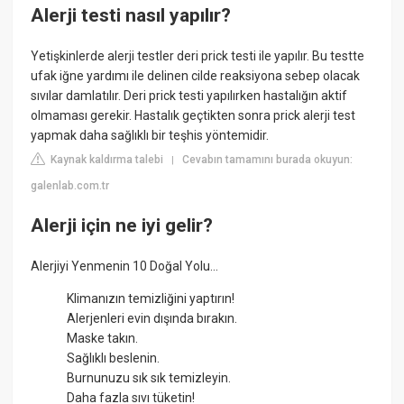
Alerji testi nasıl yapılır?
Yetişkinlerde alerji testler deri prick testi ile yapılır. Bu testte
ufak iğne yardımı ile delinen cilde reaksiyona sebep olacak
sıvılar damlatılır. Deri prick testi yapılırken hastalığın aktif
olmaması gerekir. Hastalık geçtikten sonra prick alerji test
yapmak daha sağlıklı bir teşhis yöntemidir.
Kaynak kaldırma talebi
Cevabın tamamını burada okuyun:
|
galenlab.com.tr
Alerji için ne iyi gelir?
Alerjiyi Yenmenin 10 Doğal Yolu…
Klimanızın temizliğini yaptırın!
Alerjenleri evin dışında bırakın.
Maske takın.
Sağlıklı beslenin.
Burnunuzu sık sık temizleyin.
Daha fazla sıvı tüketin!