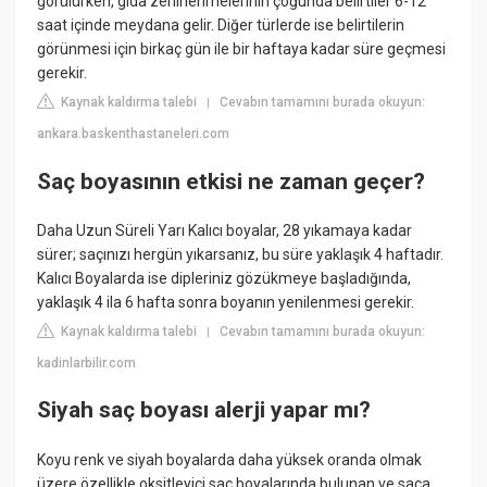
görülürken, gıda zehirlenmelerinin çoğunda belirtiler 6-12
saat içinde meydana gelir. Diğer türlerde ise belirtilerin
görünmesi için birkaç gün ile bir haftaya kadar süre geçmesi
gerekir.
Kaynak kaldırma talebi
Cevabın tamamını burada okuyun:
|
ankara.baskenthastaneleri.com
Saç boyasının etkisi ne zaman geçer?
Daha Uzun Süreli Yarı Kalıcı boyalar, 28 yıkamaya kadar
sürer; saçınızı hergün yıkarsanız, bu süre yaklaşık 4 haftadır.
Kalıcı Boyalarda ise dipleriniz gözükmeye başladığında,
yaklaşık 4 ila 6 hafta sonra boyanın yenilenmesi gerekir.
Kaynak kaldırma talebi
Cevabın tamamını burada okuyun:
|
kadinlarbilir.com
Siyah saç boyası alerji yapar mı?
Koyu renk ve siyah boyalarda daha yüksek oranda olmak
üzere özellikle oksitleyici saç boyalarında bulunan ve saça