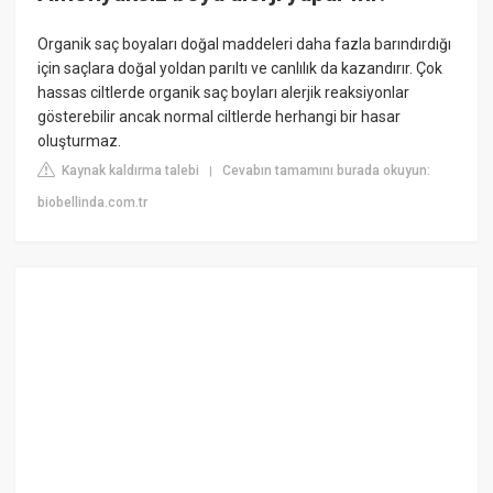
Organik saç boyaları doğal maddeleri daha fazla barındırdığı
için saçlara doğal yoldan parıltı ve canlılık da kazandırır. Çok
hassas ciltlerde organik saç boyları alerjik reaksiyonlar
gösterebilir ancak normal ciltlerde herhangi bir hasar
oluşturmaz.
Kaynak kaldırma talebi
Cevabın tamamını burada okuyun:
|
biobellinda.com.tr