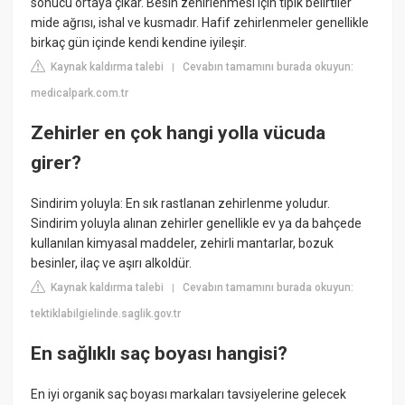
sonucu ortaya çıkar. Besin zehirlenmesi için tipik belirtiler
mide ağrısı, ishal ve kusmadır. Hafif zehirlenmeler genellikle
birkaç gün içinde kendi kendine iyileşir.
Kaynak kaldırma talebi
Cevabın tamamını burada okuyun:
|
medicalpark.com.tr
Zehirler en çok hangi yolla vücuda
girer?
Sindirim yoluyla: En sık rastlanan zehirlenme yoludur.
Sindirim yoluyla alınan zehirler genellikle ev ya da bahçede
kullanılan kimyasal maddeler, zehirli mantarlar, bozuk
besinler, ilaç ve aşırı alkoldür.
Kaynak kaldırma talebi
Cevabın tamamını burada okuyun:
|
tektiklabilgielinde.saglik.gov.tr
En sağlıklı saç boyası hangisi?
En iyi organik saç boyası markaları tavsiyelerine gelecek