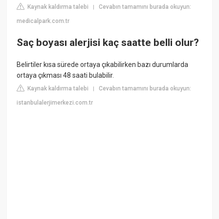
Kaynak kaldırma talebi
Cevabın tamamını burada okuyun:
|
medicalpark.com.tr
Saç boyası alerjisi kaç saatte belli olur?
Belirtiler kısa sürede ortaya çıkabilirken bazı durumlarda
ortaya çıkması 48 saati bulabilir.
Kaynak kaldırma talebi
Cevabın tamamını burada okuyun:
|
istanbulalerjimerkezi.com.tr