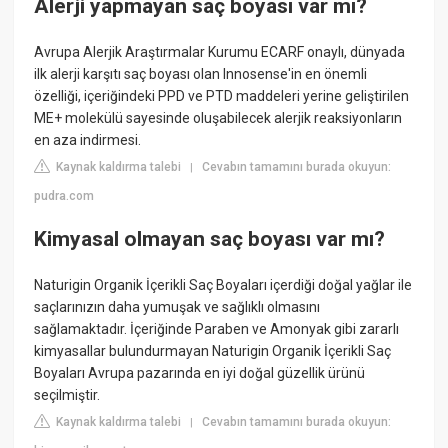
Alerji yapmayan saç boyası var mı?
Avrupa Alerjik Araştırmalar Kurumu ECARF onaylı, dünyada
ilk alerji karşıtı saç boyası olan Innosense'in en önemli
özelliği, içeriğindeki PPD ve PTD maddeleri yerine geliştirilen
ME+ molekülü sayesinde oluşabilecek alerjik reaksiyonların
en aza indirmesi.
Kaynak kaldırma talebi
Cevabın tamamını burada okuyun:
|
pudra.com
Kimyasal olmayan saç boyası var mı?
Naturigin Organik İçerikli Saç Boyaları içerdiği doğal yağlar ile
saçlarınızın daha yumuşak ve sağlıklı olmasını
sağlamaktadır. İçeriğinde Paraben ve Amonyak gibi zararlı
kimyasallar bulundurmayan Naturigin Organik İçerikli Saç
Boyaları Avrupa pazarında en iyi doğal güzellik ürünü
seçilmiştir.
Kaynak kaldırma talebi
Cevabın tamamını burada okuyun:
|