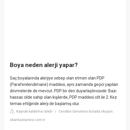
Boya neden alerji yapar?
Saç boyalarında alerjiye sebep olan etmen olan PDP
(Parafenilendimane) maddesi, aynı zamanda geçici yapılan
dövmelerde de mevcut. PDP bir deri duyarlaştırıcısıdır. Bazı
hassas cilde sahip olan kişilerde, PDP maddesi cilt ile 2. Kez
temas ettiğinde alerji de başlamış olur.
Kaynak kaldırma talebi
Cevabın tamamını burada okuyun:
|
okanhastanesi.com.tr