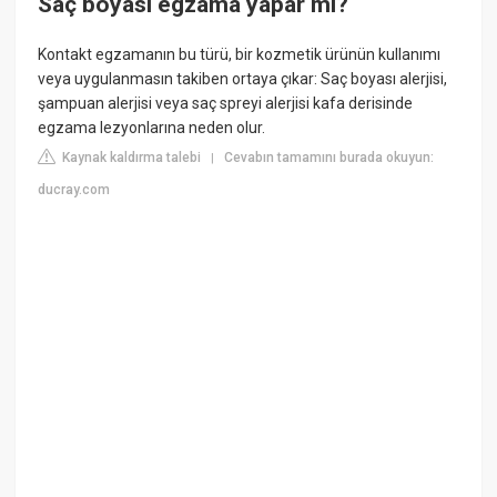
Saç boyası egzama yapar mı?
Kontakt egzamanın bu türü, bir kozmetik ürünün kullanımı
veya uygulanmasın takiben ortaya çıkar: Saç boyası alerjisi,
şampuan alerjisi veya saç spreyi alerjisi kafa derisinde
egzama lezyonlarına neden olur.
Kaynak kaldırma talebi
Cevabın tamamını burada okuyun:
|
ducray.com