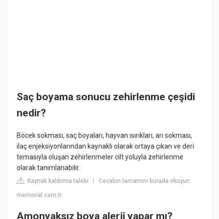
Saç boyama sonucu zehirlenme çeşidi
nedir?
Böcek sokması, saç boyaları, hayvan ısırıkları, arı sokması,
ilaç enjeksiyonlarından kaynaklı olarak ortaya çıkan ve deri
temasıyla oluşan zehirlenmeler cilt yoluyla zehirlenme
olarak tanımlanabilir.
Kaynak kaldırma talebi
Cevabın tamamını burada okuyun:
|
memorial.com.tr
Amonyaksız boya alerji yapar mı?