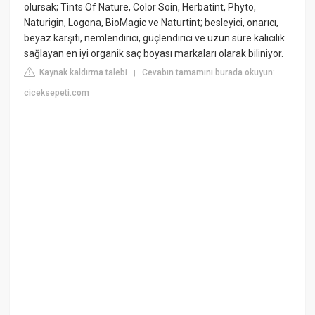
olursak; Tints Of Nature, Color Soin, Herbatint, Phyto,
Naturigin, Logona, BioMagic ve Naturtint; besleyici, onarıcı,
beyaz karşıtı, nemlendirici, güçlendirici ve uzun süre kalıcılık
sağlayan en iyi organik saç boyası markaları olarak biliniyor.
Kaynak kaldırma talebi
Cevabın tamamını burada okuyun:
|
ciceksepeti.com