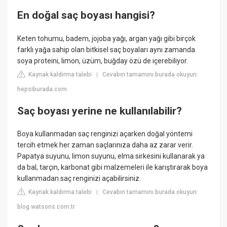
En doğal saç boyası hangisi?
Keten tohumu, badem, jojoba yağı, argan yağı gibi birçok
farklı yağa sahip olan bitkisel saç boyaları aynı zamanda
soya proteini, limon, üzüm, buğday özü de içerebiliyor.
Kaynak kaldırma talebi
Cevabın tamamını burada okuyun:
|
hepsiburada.com
Saç boyası yerine ne kullanılabilir?
Boya kullanmadan saç renginizi açarken doğal yöntemi
tercih etmek her zaman saçlarınıza daha az zarar verir.
Papatya suyunu, limon suyunu, elma sirkesini kullanarak ya
da bal, tarçın, karbonat gibi malzemeleri ile karıştırarak boya
kullanmadan saç renginizi açabilirsiniz.
Kaynak kaldırma talebi
Cevabın tamamını burada okuyun:
|
blog.watsons.com.tr