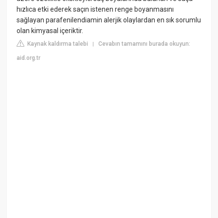
hızlıca etki ederek saçın istenen renge boyanmasını
sağlayan parafenilendiamin alerjik olaylardan en sık sorumlu
olan kimyasal içeriktir.
Kaynak kaldırma talebi
Cevabın tamamını burada okuyun:
|
aid.org.tr