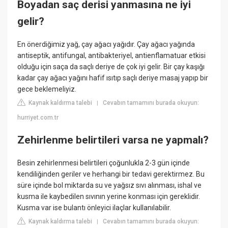
Boyadan saç derisi yanmasına ne iyi
gelir?
En önerdiğimiz yağ, çay ağacı yağıdır. Çay ağacı yağında
antiseptik, antifungal, antibakteriyel, antienflamatuar etkisi
olduğu için saça da saçlı deriye de çok iyi gelir. Bir çay kaşığı
kadar çay ağacı yağını hafif ısıtıp saçlı deriye masaj yapıp bir
gece beklemeliyiz.
Kaynak kaldırma talebi
Cevabın tamamını burada okuyun:
|
hurriyet.com.tr
Zehirlenme belirtileri varsa ne yapmalı?
Besin zehirlenmesi belirtileri çoğunlukla 2-3 gün içinde
kendiliğinden geriler ve herhangi bir tedavi gerektirmez. Bu
süre içinde bol miktarda su ve yağsız sıvı alınması, ishal ve
kusma ile kaybedilen sıvının yerine konması için gereklidir.
Kusma var ise bulantı önleyici ilaçlar kullanılabilir.
Kaynak kaldırma talebi
Cevabın tamamını burada okuyun:
|