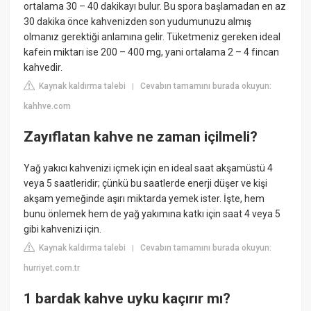
ortalama 30 – 40 dakikayı bulur. Bu spora başlamadan en az
30 dakika önce kahvenizden son yudumunuzu almış
olmanız gerektiği anlamına gelir. Tüketmeniz gereken ideal
kafein miktarı ise 200 – 400 mg, yani ortalama 2 – 4 fincan
kahvedir.
Kaynak kaldırma talebi
Cevabın tamamını burada okuyun:
|
kahhve.com
Zayıflatan kahve ne zaman içilmeli?
Yağ yakıcı kahvenizi içmek için en ideal saat akşamüstü 4
veya 5 saatleridir; çünkü bu saatlerde enerji düşer ve kişi
akşam yemeğinde aşırı miktarda yemek ister. İşte, hem
bunu önlemek hem de yağ yakımına katkı için saat 4 veya 5
gibi kahvenizi için.
Kaynak kaldırma talebi
Cevabın tamamını burada okuyun:
|
hurriyet.com.tr
1 bardak kahve uyku kaçırır mı?