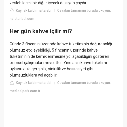
verilebilecek bir diğer içecek de siyah çaydır.
Kaynak kaldırma talebi
Cevabın tamamını burada okuyun:
|
npistanbul.com
Her gün kahve içilir mi?
Günde 3 fincanın üzerinde kahve tüketiminin doğurganlığı
olumsuz etkileyebildiği, 5 fincanın üzerinde kahve
tüketiminin de kemik erimesine yol açabildiğini gösteren
bilimsel çalışmalar mevcuttur. Yine aşırı kahve tüketimi
uykusuzluk, gerginlik, sinirlilik ve hassasiyet gibi
olumsuzluklara yol açabilir.
Kaynak kaldırma talebi
Cevabın tamamını burada okuyun:
|
medicalpark.com.tr