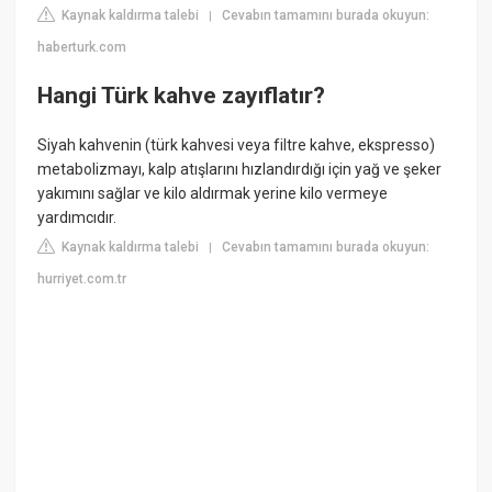
Kaynak kaldırma talebi
Cevabın tamamını burada okuyun:
|
haberturk.com
Hangi Türk kahve zayıflatır?
Siyah kahvenin (türk kahvesi veya filtre kahve, ekspresso)
metabolizmayı, kalp atışlarını hızlandırdığı için yağ ve şeker
yakımını sağlar ve kilo aldırmak yerine kilo vermeye
yardımcıdır.
Kaynak kaldırma talebi
Cevabın tamamını burada okuyun:
|
hurriyet.com.tr