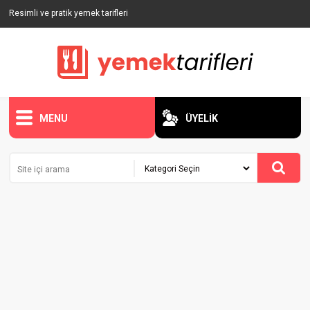
Resimli ve pratik yemek tarifleri
MENU
ÜYELİK