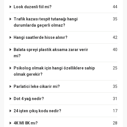
Look duzenli fiil mi?
44
Trafik kazası tespit tutanağı hangi
35
durumlarda geçerli olmaz?
Hangi saatlerde hisse alınır?
42
Balata spreyi plastik aksama zarar verir
40
mi?
Psikolog olmak için hangi özelliklere sahip
25
olmak gerekir?
Parlatici leke cikarir mi?
35
Dot 4 yağ nedir?
31
24 işten çıkış kodu nedir?
17
4K MI 8K mı?
28