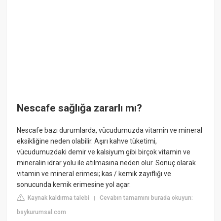
Nescafe sağlığa zararlı mı?
Nescafe bazı durumlarda, vücudumuzda vitamin ve mineral
eksikliğine neden olabilir. Aşırı kahve tüketimi,
vücudumuzdaki demir ve kalsiyum gibi birçok vitamin ve
mineralin idrar yolu ile atılmasına neden olur. Sonuç olarak
vitamin ve mineral erimesi; kas / kemik zayıflığı ve
sonucunda kemik erimesine yol açar.
Kaynak kaldırma talebi
Cevabın tamamını burada okuyun:
|
bsykurumsal.com