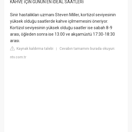
KAHVE İÇİN GÜNÜN EN İDEAL SAATLERİ
Sinir hastalıkları uzmanı Steven Miller, kortizol seviyesinin
yüksek olduğu saatlerde kahve içilmemesini öneriyor.
Kortizol seviyesinin yüksek olduğu saatler ise sabah 8-9
arası, öğleden sonra ise 13.00 ve akşamüstü 17:30-18:30
arası.
Kaynak kaldırma talebi
Cevabın tamamını burada okuyun:
|
ntv.com.tr