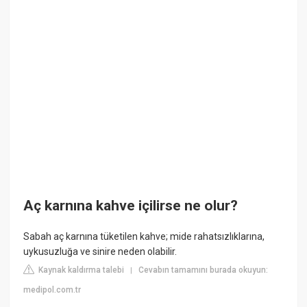
Aç karnına kahve içilirse ne olur?
Sabah aç karnına tüketilen kahve; mide rahatsızlıklarına,
uykusuzluğa ve sinire neden olabilir.
Kaynak kaldırma talebi
Cevabın tamamını burada okuyun:
|
medipol.com.tr