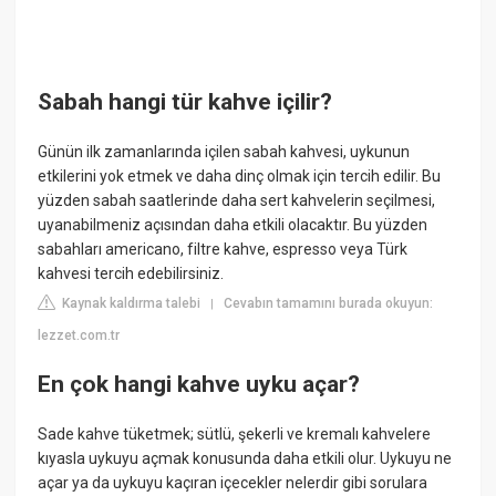
Sabah hangi tür kahve içilir?
Günün ilk zamanlarında içilen sabah kahvesi, uykunun
etkilerini yok etmek ve daha dinç olmak için tercih edilir. Bu
yüzden sabah saatlerinde daha sert kahvelerin seçilmesi,
uyanabilmeniz açısından daha etkili olacaktır. Bu yüzden
sabahları americano, filtre kahve, espresso veya Türk
kahvesi tercih edebilirsiniz.
Kaynak kaldırma talebi
Cevabın tamamını burada okuyun:
|
lezzet.com.tr
En çok hangi kahve uyku açar?
Sade kahve tüketmek; sütlü, şekerli ve kremalı kahvelere
kıyasla uykuyu açmak konusunda daha etkili olur. Uykuyu ne
açar ya da uykuyu kaçıran içecekler nelerdir gibi sorulara