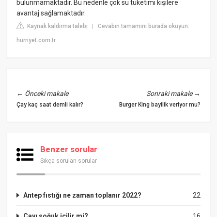
bulunmamaktadır. Bu nedenle çok su tüketimi kişilere
avantaj sağlamaktadır.
Kaynak kaldırma talebi
Cevabın tamamını burada okuyun:
|
hurriyet.com.tr
←
Önceki makale
Sonraki makale
→
Çay kaç saat demli kalır?
Burger King bayilik veriyor mu?
Benzer sorular
Sıkça sorulan sorular
Antep fıstığı ne zaman toplanır 2022?
22
Çayı soğuk içilir mi?
16