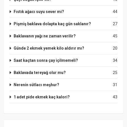
Fıstık ağacı suyu sever mi?
44
Pişmiş baklava dolapta kaç gün saklanır?
27
Baklavanın yağı ne zaman verilir?
45
Günde 2 ekmek yemek kilo aldırır mı?
20
Saat kaçtan sonra çay içilmemeli?
34
Baklavada tereyağ olur mu?
25
Nerenin sütlacı meşhur?
31
1 adet pide ekmek kaç kalori?
43