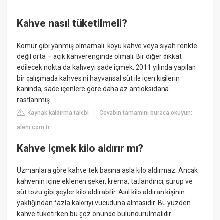
Kahve nasıl tüketilmeli?
Kömür gibi yanmış olmamalı. koyu kahve veya siyah renkte
değil orta – açık kahverenginde olmalı. Bir diğer dikkat
edilecek nokta da kahveyi sade içmek. 2011 yılında yapılan
bir çalışmada kahvesini hayvansal süt ile içen kişilerin
kanında, sade içenlere göre daha az antioksidana
rastlanmış.
Kaynak kaldırma talebi
Cevabın tamamını burada okuyun:
|
alem.com.tr
Kahve içmek kilo aldırır mı?
Uzmanlara göre kahve tek başına asla kilo aldırmaz. Ancak
kahvenin içine eklenen şeker, krema, tatlandırıcı, şurup ve
süt tozu gibi şeyler kilo aldırabilir. Asıl kilo aldıran kişinin
yaktığından fazla kaloriyi vücuduna almasıdır. Bu yüzden
kahve tüketirken bu göz önünde bulundurulmalıdır.