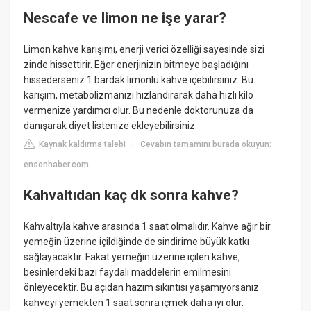
Nescafe ve limon ne işe yarar?
Limon kahve karışımı, enerji verici özelliği sayesinde sizi
zinde hissettirir. Eğer enerjinizin bitmeye başladığını
hissederseniz 1 bardak limonlu kahve içebilirsiniz. Bu
karışım, metabolizmanızı hızlandırarak daha hızlı kilo
vermenize yardımcı olur. Bu nedenle doktorunuza da
danışarak diyet listenize ekleyebilirsiniz.
Kaynak kaldırma talebi
Cevabın tamamını burada okuyun:
|
ensonhaber.com
Kahvaltıdan kaç dk sonra kahve?
Kahvaltıyla kahve arasında 1 saat olmalıdır. Kahve ağır bir
yemeğin üzerine içildiğinde de sindirime büyük katkı
sağlayacaktır. Fakat yemeğin üzerine içilen kahve,
besinlerdeki bazı faydalı maddelerin emilmesini
önleyecektir. Bu açıdan hazım sıkıntısı yaşamıyorsanız
kahveyi yemekten 1 saat sonra içmek daha iyi olur.