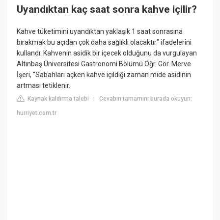
Uyandıktan kaç saat sonra kahve içilir?
Kahve tüketimini uyandıktan yaklaşık 1 saat sonrasına
bırakmak bu açıdan çok daha sağlıklı olacaktır” ifadelerini
kullandı. Kahvenin asidik bir içecek olduğunu da vurgulayan
Altınbaş Üniversitesi Gastronomi Bölümü Öğr. Gör. Merve
İşeri, “Sabahları açken kahve içildiği zaman mide asidinin
artması tetiklenir.
Kaynak kaldırma talebi
Cevabın tamamını burada okuyun:
|
hurriyet.com.tr