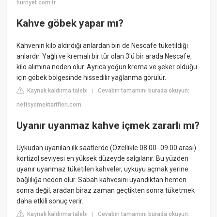
hurriyet.com.tr
Kahve göbek yapar mı?
Kahvenin kilo aldırdığı anlardan biri de Nescafe tüketildiği
anlardır. Yağlı ve kremalı bir tür olan 3'ü bir arada Nescafe,
kilo alımına neden olur. Ayrıca yoğun krema ve şeker olduğu
için göbek bölgesinde hissedilir yağlanma görülür.
Kaynak kaldırma talebi
Cevabın tamamını burada okuyun:
|
nefisyemektarifleri.com
Uyanır uyanmaz kahve içmek zararlı mı?
Uykudan uyanılan ilk saatlerde (Özellikle 08.00-.09.00 arası)
kortizol seviyesi en yüksek düzeyde salgılanır. Bu yüzden
uyanır uyanmaz tüketilen kahveler, uykuyu açmak yerine
bağlılığa neden olur. Sabah kahvesini uyandıktan hemen
sonra değil, aradan biraz zaman geçtikten sonra tüketmek
daha etkili sonuç verir.
Kaynak kaldırma talebi
Cevabın tamamını burada okuyun:
|