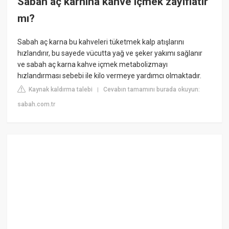
Sabah aç karnına kahve içmek zayıflatır
mı?
Sabah aç karna bu kahveleri tüketmek kalp atışlarını
hızlandırır, bu sayede vücutta yağ ve şeker yakımı sağlanır
ve sabah aç karna kahve içmek metabolizmayı
hızlandırması sebebi ile kilo vermeye yardımcı olmaktadır.
Kaynak kaldırma talebi
Cevabın tamamını burada okuyun:
|
sabah.com.tr