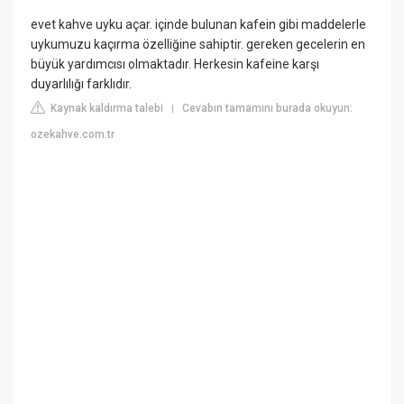
evet kahve uyku açar. içinde bulunan kafein gibi maddelerle
uykumuzu kaçırma özelliğine sahiptir. gereken gecelerin en
büyük yardımcısı olmaktadır. Herkesin kafeine karşı
duyarlılığı farklıdır.
Kaynak kaldırma talebi
Cevabın tamamını burada okuyun:
|
ozekahve.com.tr