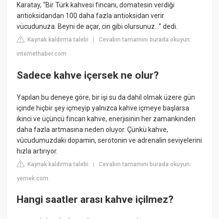
Karatay, “Bir Türk kahvesi fincanı, domatesin verdiği
antioksidandan 100 daha fazla antioksidan verir
vücudunuza. Beyni de açar, cin gibi olursunuz…” dedi.
Kaynak kaldırma talebi
Cevabın tamamını burada okuyun:
|
internethaber.com
Sadece kahve içersek ne olur?
Yapılan bu deneye göre, bir işi su da dahil olmak üzere gün
içinde hiçbir şey içmeyip yalnızca kahve içmeye başlarsa
ikinci ve üçüncü fincan kahve, enerjisinin her zamankinden
daha fazla artmasına neden oluyor. Çünkü kahve,
vücudumuzdaki dopamin, serotonin ve adrenalin seviyelerini
hızla artırıyor.
Kaynak kaldırma talebi
Cevabın tamamını burada okuyun:
|
yemek.com
Hangi saatler arası kahve içilmez?