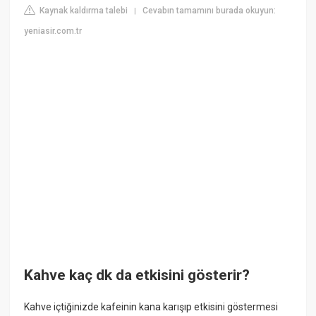
Kaynak kaldırma talebi
Cevabın tamamını burada okuyun:
|
yeniasir.com.tr
Kahve kaç dk da etkisini gösterir?
Kahve içtiğinizde kafeinin kana karışıp etkisini göstermesi