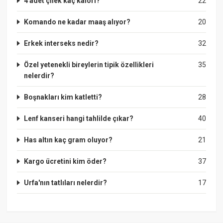
4 adet çilek kaç kalori?
22
Komando ne kadar maaş alıyor?
20
Erkek interseks nedir?
32
Özel yetenekli bireylerin tipik özellikleri
35
nelerdir?
Boşnakları kim katletti?
28
Lenf kanseri hangi tahlilde çıkar?
40
Has altın kaç gram oluyor?
21
Kargo ücretini kim öder?
37
Urfa'nın tatlıları nelerdir?
17