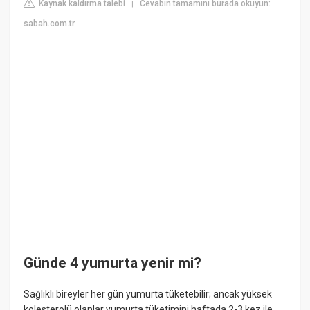
Kaynak kaldırma talebi
Cevabın tamamını burada okuyun:
|
sabah.com.tr
Günde 4 yumurta yenir mi?
Sağlıklı bireyler her gün yumurta tüketebilir; ancak yüksek
kolesterolü olanlar yumurta tüketimini haftada 2-3 kez ile