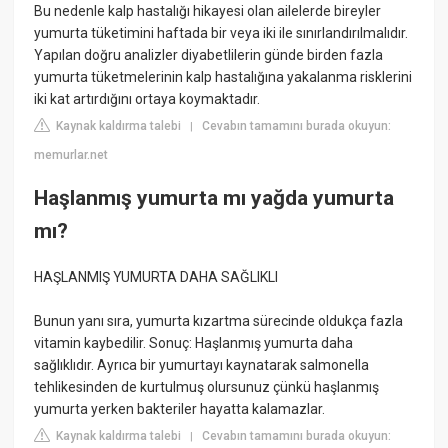
Bu nedenle kalp hastalığı hikayesi olan ailelerde bireyler
yumurta tüketimini haftada bir veya iki ile sınırlandırılmalıdır.
Yapılan doğru analizler diyabetlilerin günde birden fazla
yumurta tüketmelerinin kalp hastalığına yakalanma risklerini
iki kat artırdığını ortaya koymaktadır.
Kaynak kaldırma talebi
Cevabın tamamını burada okuyun:
|
memurlar.net
Haşlanmış yumurta mı yağda yumurta
mı?
HAŞLANMIŞ YUMURTA DAHA SAĞLIKLI
Bunun yanı sıra, yumurta kızartma sürecinde oldukça fazla
vitamin kaybedilir. Sonuç: Haşlanmış yumurta daha
sağlıklıdır. Ayrıca bir yumurtayı kaynatarak salmonella
tehlikesinden de kurtulmuş olursunuz çünkü haşlanmış
yumurta yerken bakteriler hayatta kalamazlar.
Kaynak kaldırma talebi
Cevabın tamamını burada okuyun:
|