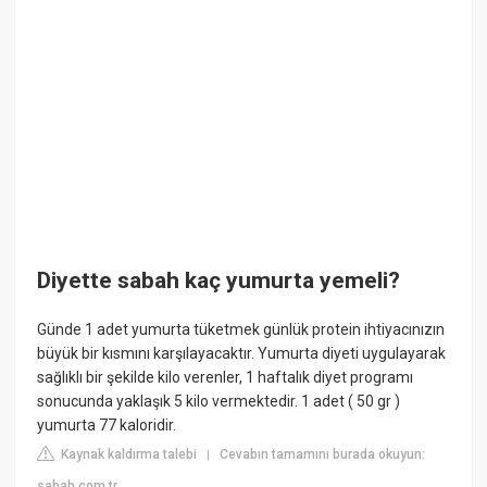
Diyette sabah kaç yumurta yemeli?
Günde 1 adet yumurta tüketmek günlük protein ihtiyacınızın
büyük bir kısmını karşılayacaktır. Yumurta diyeti uygulayarak
sağlıklı bir şekilde kilo verenler, 1 haftalık diyet programı
sonucunda yaklaşık 5 kilo vermektedir. 1 adet ( 50 gr )
yumurta 77 kaloridir.
Kaynak kaldırma talebi
Cevabın tamamını burada okuyun:
|
sabah.com.tr