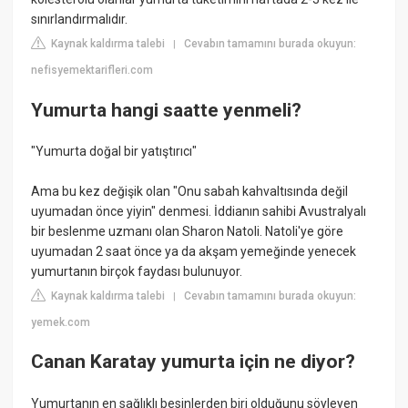
sınırlandırmalıdır.
Kaynak kaldırma talebi
Cevabın tamamını burada okuyun:
|
nefisyemektarifleri.com
Yumurta hangi saatte yenmeli?
"Yumurta doğal bir yatıştırıcı"
Ama bu kez değişik olan "Onu sabah kahvaltısında değil
uyumadan önce yiyin" denmesi. İddianın sahibi Avustralyalı
bir beslenme uzmanı olan Sharon Natoli. Natoli'ye göre
uyumadan 2 saat önce ya da akşam yemeğinde yenecek
yumurtanın birçok faydası bulunuyor.
Kaynak kaldırma talebi
Cevabın tamamını burada okuyun:
|
yemek.com
Canan Karatay yumurta için ne diyor?
Yumurtanın en sağlıklı besinlerden biri olduğunu söyleyen