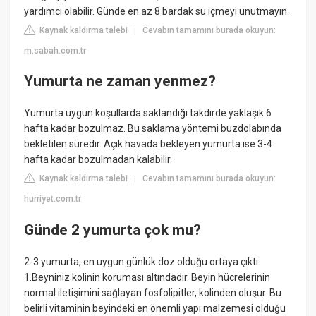
yardımcı olabilir. Günde en az 8 bardak su içmeyi unutmayın.
Kaynak kaldırma talebi
Cevabın tamamını burada okuyun:
|
m.sabah.com.tr
Yumurta ne zaman yenmez?
Yumurta uygun koşullarda saklandığı takdirde yaklaşık 6
hafta kadar bozulmaz. Bu saklama yöntemi buzdolabında
bekletilen süredir. Açık havada bekleyen yumurta ise 3-4
hafta kadar bozulmadan kalabilir.
Kaynak kaldırma talebi
Cevabın tamamını burada okuyun:
|
hurriyet.com.tr
Günde 2 yumurta çok mu?
2-3 yumurta, en uygun günlük doz olduğu ortaya çıktı.
1.Beyniniz kolinin koruması altındadır. Beyin hücrelerinin
normal iletişimini sağlayan fosfolipitler, kolinden oluşur. Bu
belirli vitaminin beyindeki en önemli yapı malzemesi olduğu