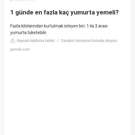
1 günde en fazla kaç yumurta yemeli?
Fazla kilolarından kurtulmak isteyen biri: 1 ila 3 arası
yumurta tüketebilir.
Kaynak kaldırma talebi
Cevabın tamamını burada okuyun:
|
yemek.com