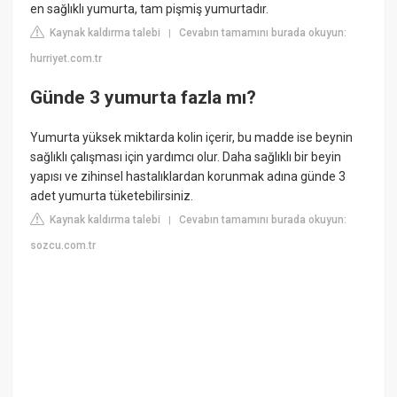
en sağlıklı yumurta, tam pişmiş yumurtadır.
Kaynak kaldırma talebi
Cevabın tamamını burada okuyun:
|
hurriyet.com.tr
Günde 3 yumurta fazla mı?
Yumurta yüksek miktarda kolin içerir, bu madde ise beynin
sağlıklı çalışması için yardımcı olur. Daha sağlıklı bir beyin
yapısı ve zihinsel hastalıklardan korunmak adına günde 3
adet yumurta tüketebilirsiniz.
Kaynak kaldırma talebi
Cevabın tamamını burada okuyun:
|
sozcu.com.tr