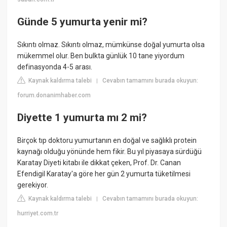
Günde 5 yumurta yenir mi?
Sıkıntı olmaz. Sıkıntı olmaz, mümkünse doğal yumurta olsa
mükemmel olur. Ben bulkta günlük 10 tane yiyordum
definasyonda 4-5 arası.
Kaynak kaldırma talebi
Cevabın tamamını burada okuyun:
|
forum.donanimhaber.com
Diyette 1 yumurta mı 2 mi?
Birçok tıp doktoru yumurtanın en doğal ve sağlıklı protein
kaynağı olduğu yönünde hem fikir. Bu yıl piyasaya sürdüğü
Karatay Diyeti kitabı ile dikkat çeken, Prof. Dr. Canan
Efendigil Karatay'a göre her gün 2 yumurta tüketilmesi
gerekiyor.
Kaynak kaldırma talebi
Cevabın tamamını burada okuyun:
|
hurriyet.com.tr