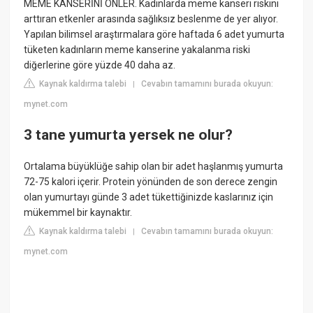
MEME KANSERİNİ ÖNLER. Kadınlarda meme kanseri riskini
arttıran etkenler arasında sağlıksız beslenme de yer alıyor.
Yapılan bilimsel araştırmalara göre haftada 6 adet yumurta
tüketen kadınların meme kanserine yakalanma riski
diğerlerine göre yüzde 40 daha az.
Kaynak kaldırma talebi
Cevabın tamamını burada okuyun:
|
mynet.com
3 tane yumurta yersek ne olur?
Ortalama büyüklüğe sahip olan bir adet haşlanmış yumurta
72-75 kalori içerir. Protein yönünden de son derece zengin
olan yumurtayı günde 3 adet tükettiğinizde kaslarınız için
mükemmel bir kaynaktır.
Kaynak kaldırma talebi
Cevabın tamamını burada okuyun:
|
mynet.com