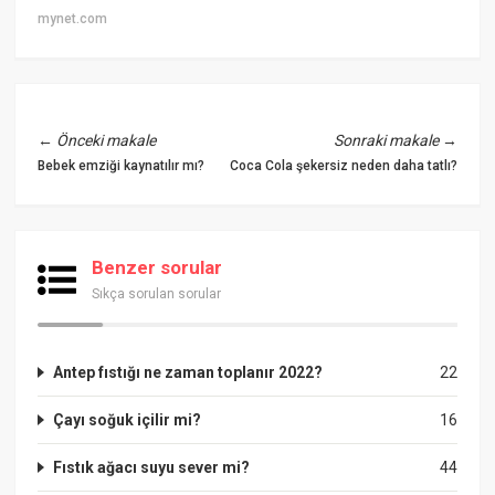
mynet.com
←
Önceki makale
Sonraki makale
→
Bebek emziği kaynatılır mı?
Coca Cola şekersiz neden daha tatlı?
Benzer sorular
Sıkça sorulan sorular
Antep fıstığı ne zaman toplanır 2022?
22
Çayı soğuk içilir mi?
16
Fıstık ağacı suyu sever mi?
44