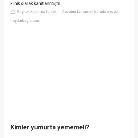
klinik olarak kanıtlanmıştır.
Kaynak kaldırma talebi
Cevabın tamamını burada okuyun:
|
haydarbagis.com
Kimler yumurta yememeli?