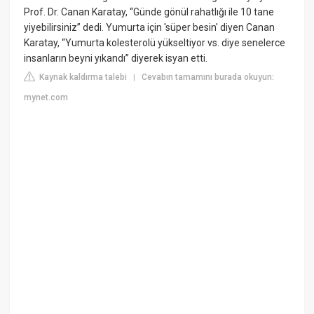
Prof. Dr. Canan Karatay, “Günde gönül rahatlığı ile 10 tane
yiyebilirsiniz” dedi. Yumurta için 'süper besin' diyen Canan
Karatay, “Yumurta kolesterolü yükseltiyor vs. diye senelerce
insanların beyni yıkandı” diyerek isyan etti.
Kaynak kaldırma talebi
Cevabın tamamını burada okuyun:
|
mynet.com