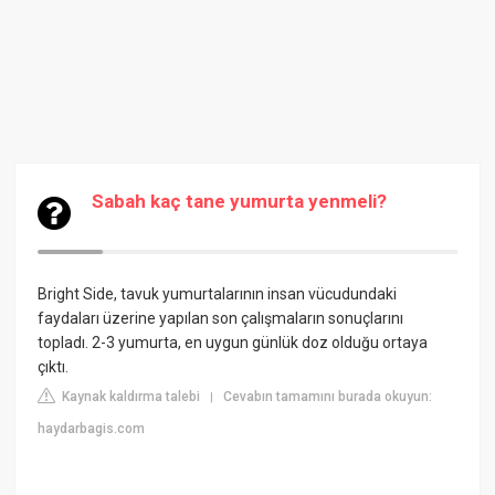
Sabah kaç tane yumurta yenmeli?
Bright Side, tavuk yumurtalarının insan vücudundaki
faydaları üzerine yapılan son çalışmaların sonuçlarını
topladı. 2-3 yumurta, en uygun günlük doz olduğu ortaya
çıktı.
Kaynak kaldırma talebi
Cevabın tamamını burada okuyun:
|
haydarbagis.com