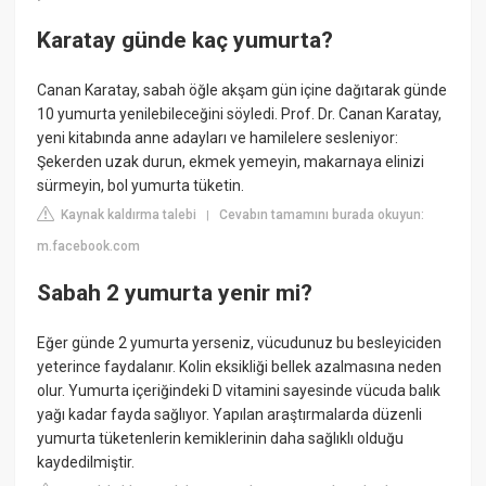
Karatay günde kaç yumurta?
Canan Karatay, sabah öğle akşam gün içine dağıtarak günde
10 yumurta yenilebileceğini söyledi. Prof. Dr. Canan Karatay,
yeni kitabında anne adayları ve hamilelere sesleniyor:
Şekerden uzak durun, ekmek yemeyin, makarnaya elinizi
sürmeyin, bol yumurta tüketin.
Kaynak kaldırma talebi
Cevabın tamamını burada okuyun:
|
m.facebook.com
Sabah 2 yumurta yenir mi?
Eğer günde 2 yumurta yerseniz, vücudunuz bu besleyiciden
yeterince faydalanır. Kolin eksikliği bellek azalmasına neden
olur. Yumurta içeriğindeki D vitamini sayesinde vücuda balık
yağı kadar fayda sağlıyor. Yapılan araştırmalarda düzenli
yumurta tüketenlerin kemiklerinin daha sağlıklı olduğu
kaydedilmiştir.