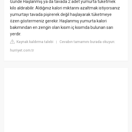
Günde Haşlanmış ya da tavada 2 adet yumurta tüketmek
kilo aldırabilir. Aldığınız kalori miktarını azaltmak istiyorsanız
yumurtayı tavada pişirerek değil haşlayarak tüketmeye
özen göstermeniz gerekir. Haşlanmış yumurta kalori
bakımından en zengin olan kısım iç kısımda bulunan sarı
yerdir.
Kaynak kaldırma talebi
Cevabın tamamını burada okuyun:
|
hurriyet.com.tr