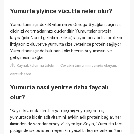
Yumurta yiyince vücutta neler olur?
Yumurtanın içindeki B vitamini ve Omega-3 yağları saçınızı,
cildinizi ve tırnaklarınızı güçlendirir. Yumurtalar protein
kaynağıdır. Vücut geliştirme ile uğraşıyorsanız bolca proteine
ihtiyacınız oluyor ve yumurta size yeterince protein sağlıyor.
Yumurtanın içinde bulunan kolin beynin büyümesini ve
gelişmesini sağlar.
Kaynak kaldırma talebi
Cevabın tamamını burada okuyun:
|
cnnturk.com
Yumurta nasıl yenirse daha faydalı
olur?
“Kayısı kıvamda denilen yarı pişmiş veya pişmemiş
yumurtada biotin adlı vitamini, avidin adlı protein bağlar, her
ikisinden de yararlanamayız” diyen Işın Sayın, “Yumurta tam
piştiğinde ise bu istenmeyen kimyasal birleşme önlenir. Yani