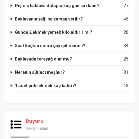
Pişmiş baklava dolapta kaç gün saklanır?
27
Baklavanın yağı ne zaman verilir?
45
Günde 2 ekmek yemek kilo aldırır mı?
20
Saat kaçtan sonra çay içilmemeli?
34
Baklavada tereyağ olur mu?
25
Nerenin sütlacı meşhur?
31
1 adet pide ekmek kaç kalori?
43
Duyuru
Reklam alanı