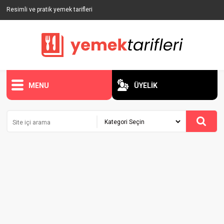
Resimli ve pratik yemek tarifleri
MENU
ÜYELİK