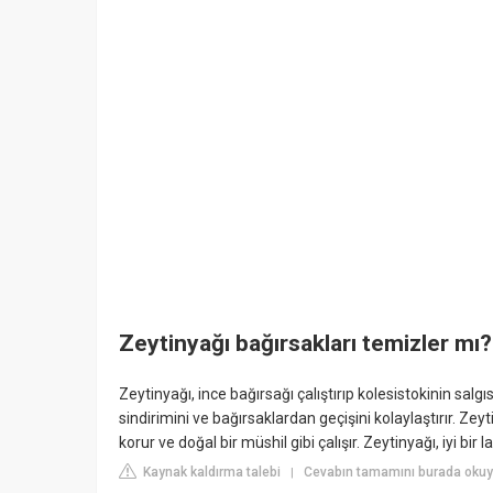
Zeytinyağı bağırsakları temizler mı?
Zeytinyağı, ince bağırsağı çalıştırıp kolesistokinin salgıs
sindirimini ve bağırsaklardan geçişini kolaylaştırır. Zey
korur ve doğal bir müshil gibi çalışır. Zeytinyağı, iyi bir la
Kaynak kaldırma talebi
Cevabın tamamını burada okuy
|