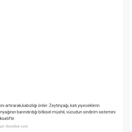
ını artırarak,kabızlığı önler. Zeytinyağı, katı yiyeceklerin
tinyağının barındırdığı bitkisel müshil, vücudun sindirim sistemini
ksatiftir.
un: tlosolive.com