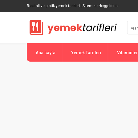
Resimli ve pratik yemek tarifleri | Sitemize Hoşgeldiniz
Ana sayfa
Yemek Tarifleri
Vitaminler