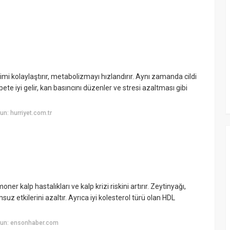
imi kolaylaştırır, metabolizmayı hızlandırır. Aynı zamanda cildi
abete iyi gelir, kan basıncını düzenler ve stresi azaltması gibi
n: hurriyet.com.tr
ner kalp hastalıkları ve kalp krizi riskini artırır. Zeytinyağı,
uz etkilerini azaltır. Ayrıca iyi kolesterol türü olan HDL
yun: ensonhaber.com