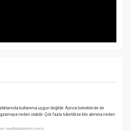
sızlıklarında kullanıma uygun değildir. Ayrıca bebeklerde de
zamaya neden olabilir. Çok fazla tüketilirse kilo alımına neden
un: medikalakademi.com.tr