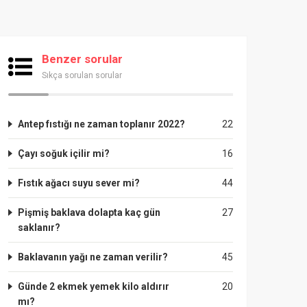
Benzer sorular
Sıkça sorulan sorular
Antep fıstığı ne zaman toplanır 2022?
22
Çayı soğuk içilir mi?
16
Fıstık ağacı suyu sever mi?
44
Pişmiş baklava dolapta kaç gün
27
saklanır?
Baklavanın yağı ne zaman verilir?
45
Günde 2 ekmek yemek kilo aldırır
20
mı?