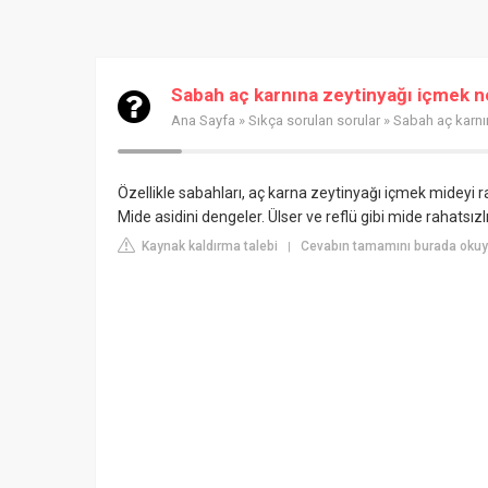
Sabah aç karnına zeytinyağı içmek ne
Ana Sayfa
»
Sıkça sorulan sorular
» Sabah aç karnın
Özellikle sabahları, aç karna zeytinyağı içmek mideyi ra
Mide asidini dengeler. Ülser ve reflü gibi mide rahatsızlık
Kaynak kaldırma talebi
Cevabın tamamını burada okuyu
|