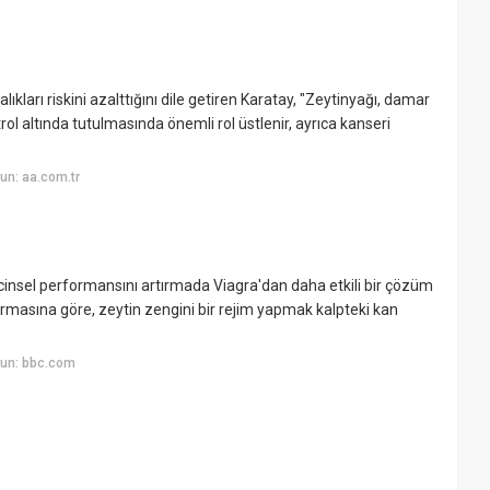
alıkları riskini azalttığını dile getiren Karatay, "Zeytinyağı, damar
rol altında tutulmasında önemli rol üstlenir, ayrıca kanseri
un: aa.com.tr
n cinsel performansını artırmada Viagra'dan daha etkili bir çözüm
tırmasına göre, zeytin zengini bir rejim yapmak kalpteki kan
yun: bbc.com