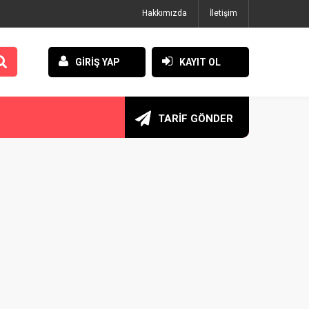
Hakkımızda
İletişim
GİRİŞ YAP
KAYIT OL
TARİF GÖNDER