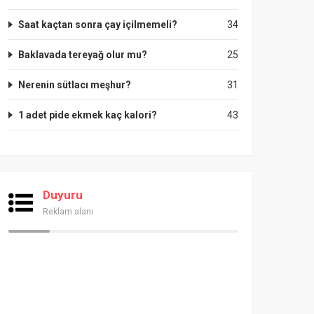
Saat kaçtan sonra çay içilmemeli?
34
Baklavada tereyağ olur mu?
25
Nerenin sütlacı meşhur?
31
1 adet pide ekmek kaç kalori?
43
Duyuru
Reklam alanı