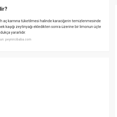
lir?
bah aç karnına tüketilmesi halinde karaciğerin temizlenmesinde
emek kaşığı zeytinyağı ekledikten sonra üzerine bir limonun üçte
dukça yararlıdır.
un: peynircibaba.com