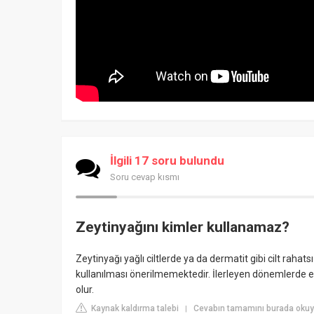
İlgili 17 soru bulundu
Soru cevap kısmı
Zeytinyağını kimler kullanamaz?
Zeytinyağı yağlı ciltlerde ya da dermatit gibi cilt rahat
kullanılması önerilmemektedir. İlerleyen dönemlerde eg
olur.
Kaynak kaldırma talebi
Cevabın tamamını burada okuy
|