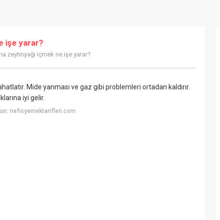
 işe yarar?
a zeytinyağı içmek ne işe yarar?
hatlatır. Mide yanması ve gaz gibi problemleri ortadan kaldırır.
larına iyi gelir.
n: nefisyemektarifleri.com