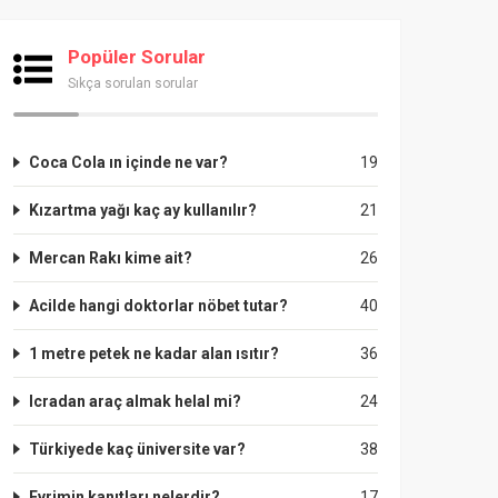
Popüler Sorular
Sıkça sorulan sorular
Coca Cola ın içinde ne var?
19
Kızartma yağı kaç ay kullanılır?
21
Mercan Rakı kime ait?
26
Acilde hangi doktorlar nöbet tutar?
40
1 metre petek ne kadar alan ısıtır?
36
Icradan araç almak helal mi?
24
Türkiyede kaç üniversite var?
38
Evrimin kanıtları nelerdir?
17