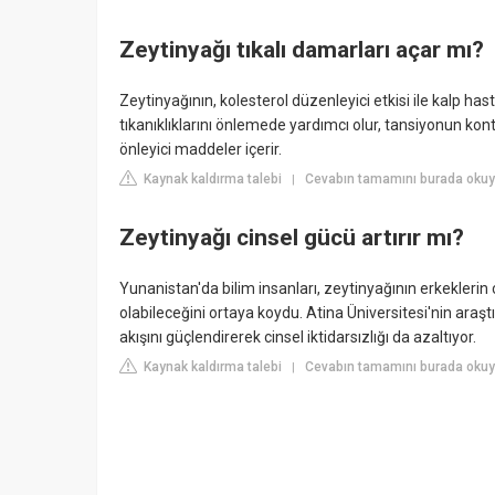
Zeytinyağı tıkalı damarları açar mı?
Zeytinyağının, kolesterol düzenleyici etkisi ile kalp hast
tıkanıklıklarını önlemede yardımcı olur, tansiyonun kont
önleyici maddeler içerir.
Kaynak kaldırma talebi
Cevabın tamamını burada okuy
|
Zeytinyağı cinsel gücü artırır mı?
Yunanistan'da bilim insanları, zeytinyağının erkekleri
olabileceğini ortaya koydu. Atina Üniversitesi'nin araş
akışını güçlendirerek cinsel iktidarsızlığı da azaltıyor.
Kaynak kaldırma talebi
Cevabın tamamını burada oku
|