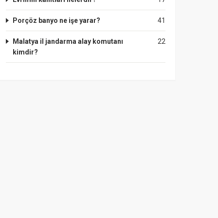
Porçöz banyo ne işe yarar?
41
Malatya il jandarma alay komutanı
22
kimdir?