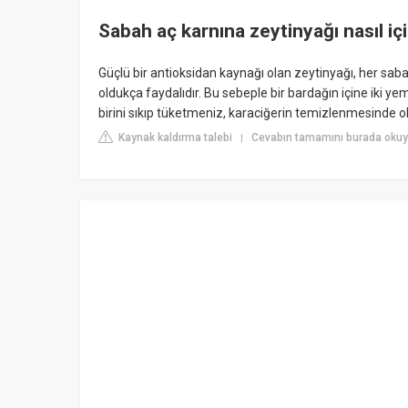
Sabah aç karnına zeytinyağı nasıl içi
Güçlü bir antioksidan kaynağı olan zeytinyağı, her sa
oldukça faydalıdır. Bu sebeple bir bardağın içine iki y
birini sıkıp tüketmeniz, karaciğerin temizlenmesinde ol
Kaynak kaldırma talebi
Cevabın tamamını burada okuy
|