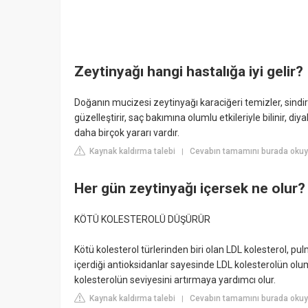
Zeytinyağı hangi hastalığa iyi gelir?
Doğanın mucizesi zeytinyağı karaciğeri temizler, sindir
güzelleştirir, saç bakımına olumlu etkileriyle bilinir, diy
daha birçok yararı vardır.
Kaynak kaldırma talebi
Cevabın tamamını burada okuyu
|
Her gün zeytinyağı içersek ne olur?
KÖTÜ KOLESTEROLÜ DÜŞÜRÜR
Kötü kolesterol türlerinden biri olan LDL kolesterol, pulmo
içerdiği antioksidanlar sayesinde LDL kolesterolün olums
kolesterolün seviyesini artırmaya yardımcı olur.
Kaynak kaldırma talebi
Cevabın tamamını burada oku
|