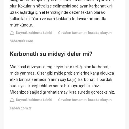
olur. Kokuların nötralize edilmesini sağlayan karbonat kiri
uzaklaştırdığı için el temizliğinde dezenfektan olarak
kullanılabilir. Yara ve cam kırıkların tedavisi karbonatla
mümkündür.
Kaynak kaldırma talebi
Cevabın tamamını burada okuyun:
|
haberturk.com
Karbonatlı su mideyi deler mi?
Mide asit düzeyini dengeleyici bir özelliği olan karbonat,
mide yanması, ülser gibi mide problemlerine karşı oldukça
etkili bir malzemedir. Yarım çay kaşığı karbonatı 1 bardak
suda iyice karıştırdıktan sonra bu suyu içebilirsiniz.
Midenizde sağladığı rahatlamayı kısa sürede göreceksiniz.
Kaynak kaldırma talebi
Cevabın tamamını burada okuyun:
|
sabah.com.tr