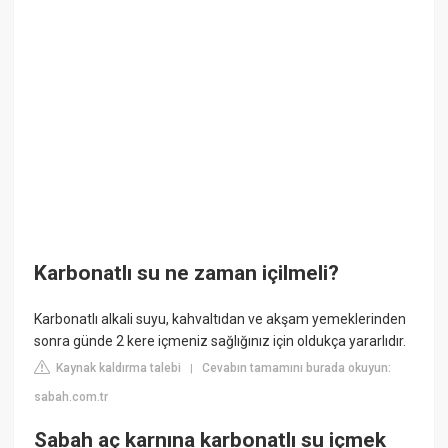
Karbonatlı su ne zaman içilmeli?
Karbonatlı alkali suyu, kahvaltıdan ve akşam yemeklerinden
sonra günde 2 kere içmeniz sağlığınız için oldukça yararlıdır.
Kaynak kaldırma talebi
Cevabın tamamını burada okuyun:
|
sabah.com.tr
Sabah aç karnına karbonatlı su içmek