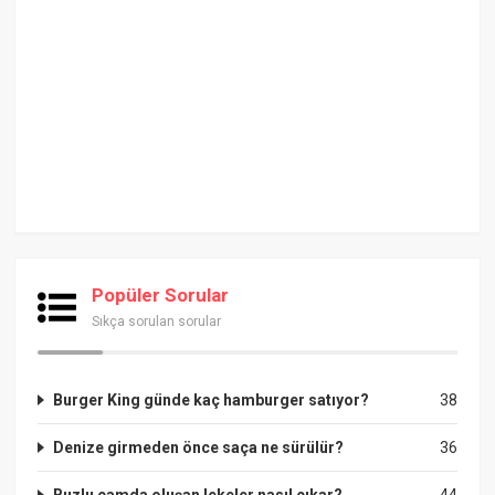
Popüler Sorular
Sıkça sorulan sorular
Burger King günde kaç hamburger satıyor?
38
Denize girmeden önce saça ne sürülür?
36
Buzlu camda oluşan lekeler nasıl çıkar?
44