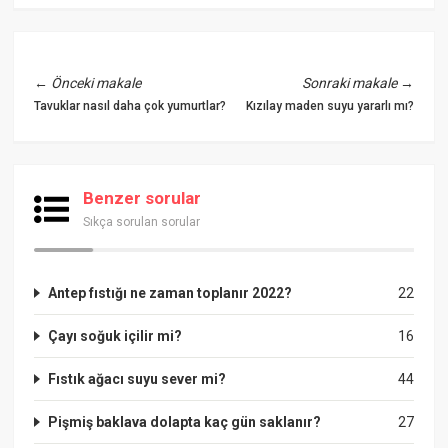
←
Önceki makale
Sonraki makale
→
Tavuklar nasıl daha çok yumurtlar?
Kızılay maden suyu yararlı mı?
Benzer sorular
Sıkça sorulan sorular
Antep fıstığı ne zaman toplanır 2022?
22
Çayı soğuk içilir mi?
16
Fıstık ağacı suyu sever mi?
44
Pişmiş baklava dolapta kaç gün saklanır?
27