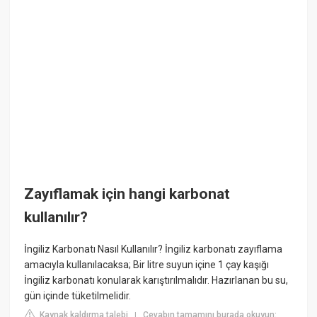
Zayıflamak için hangi karbonat
kullanılır?
İngiliz Karbonatı Nasıl Kullanılır? İngiliz karbonatı zayıflama
amacıyla kullanılacaksa; Bir litre suyun içine 1 çay kaşığı
İngiliz karbonatı konularak karıştırılmalıdır. Hazırlanan bu su,
gün içinde tüketilmelidir.
Kaynak kaldırma talebi
Cevabın tamamını burada okuyun:
|