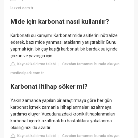
lezzet.com.tr
Mide için karbonat nasıl kullanılır?
Karbonatlı su karışımı: Karbonat mide asitlerini nötralize
ederek, bazı mide yanması ataklarını yatıştırabilir. Bunu
yapmak için, bir çay kaşığı karbonatı bir bardak su içinde
çözün ve yavaşça için.
Kaynak kaldırma talebi
Cevabın tamamını burada okuyun:
|
medicalpark.com.tr
Karbonat iltihap söker mi?
Yakın zamanda yapılan bir araştırmaya göre her gün
karbonat içmek zamanla iltihaplanmaları azaltmaya
yardımcı oluyor. Vücudunuzdaki kronik iltihaplanmaları
karbonat içerek azaltmak bu hastalıklara yakalanma
olasılığınızı da azaltır.
Kaynak kaldırma talebi
Cevabın tamamını burada okuyun:
|