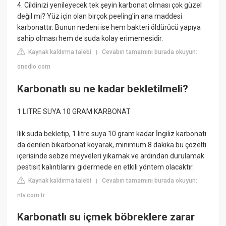
4. Cildinizi yenileyecek tek şeyin karbonat olması çok güzel
değil mi? Yüz için olan birçok peeling'in ana maddesi
karbonattır. Bunun nedeni ise hem bakteri öldürücü yapıya
sahip olması hem de suda kolay erimemesidir.
Kaynak kaldırma talebi
Cevabın tamamını burada okuyun:
|
onedio.com
Karbonatlı su ne kadar bekletilmeli?
1 LİTRE SUYA 10 GRAM KARBONAT
Ilık suda bekletip, 1 litre suya 10 gram kadar İngiliz karbonatı
da denilen bikarbonat koyarak, minimum 8 dakika bu çözelti
içerisinde sebze meyveleri yıkamak ve ardından durulamak
pestisit kalıntılarını gidermede en etkili yöntem olacaktır.
Kaynak kaldırma talebi
Cevabın tamamını burada okuyun:
|
ntv.com.tr
Karbonatlı su içmek böbreklere zarar