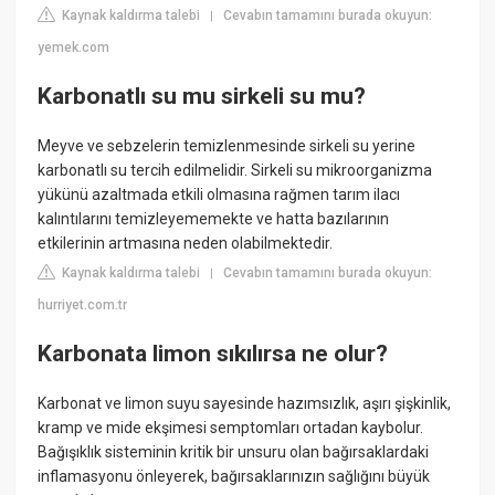
Kaynak kaldırma talebi
Cevabın tamamını burada okuyun:
|
yemek.com
Karbonatlı su mu sirkeli su mu?
Meyve ve sebzelerin temizlenmesinde sirkeli su yerine
karbonatlı su tercih edilmelidir. Sirkeli su mikroorganizma
yükünü azaltmada etkili olmasına rağmen tarım ilacı
kalıntılarını temizleyememekte ve hatta bazılarının
etkilerinin artmasına neden olabilmektedir.
Kaynak kaldırma talebi
Cevabın tamamını burada okuyun:
|
hurriyet.com.tr
Karbonata limon sıkılırsa ne olur?
Karbonat ve limon suyu sayesinde hazımsızlık, aşırı şişkinlik,
kramp ve mide ekşimesi semptomları ortadan kaybolur.
Bağışıklık sisteminin kritik bir unsuru olan bağırsaklardaki
inflamasyonu önleyerek, bağırsaklarınızın sağlığını büyük