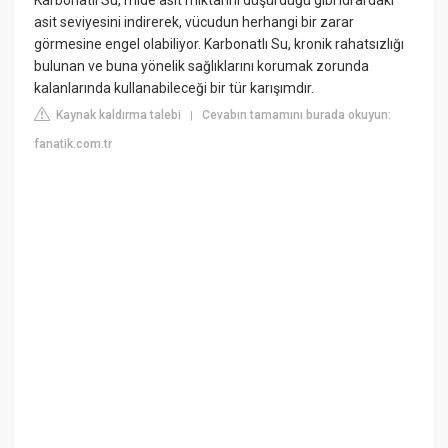
Karbonatlı Su, mide asit miktarını düşürdüğü gibi idrardaki
asit seviyesini indirerek, vücudun herhangi bir zarar
görmesine engel olabiliyor. Karbonatlı Su, kronik rahatsızlığı
bulunan ve buna yönelik sağlıklarını korumak zorunda
kalanlarında kullanabileceği bir tür karışımdır.
Kaynak kaldırma talebi
Cevabın tamamını burada okuyun:
|
fanatik.com.tr