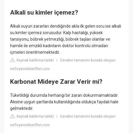
Alkali su kimler içemez?
Alkali suyun zararları dendiğinde akla ilk gelen soru ise alkali
su kimler içemez sorusudur. Kalp hastalığı, yüksek
tansiyonu, böbrek yetmezliği, böbrek taşları olanlar ve
hamile ile emzikli kadınların doktor kontrolü olmadan
içmeleri önerilmemektedir.
Kaynak kaldırma talebi
Cevabın tamamını burada okuyun:
|
nefisyemektarifleri.com
Karbonat Mideye Zarar Verir mi?
Tüketildiği durumda herhangi bir zararı dokunmamaktadır.
Aksine uygun şartlarda kullanıldığında oldukça faydalı hale
gelmektedir.
Kaynak kaldırma talebi
Cevabın tamamını burada okuyun:
|
nefisyemektarifleri.com