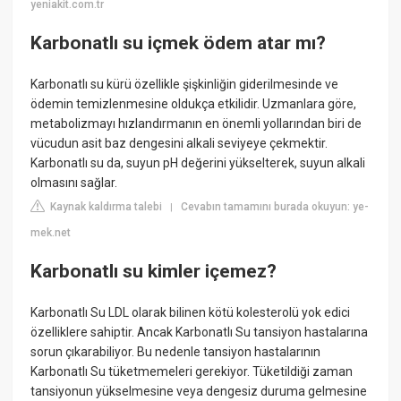
yeniakit.com.tr
Karbonatlı su içmek ödem atar mı?
Karbonatlı su kürü özellikle şişkinliğin giderilmesinde ve
ödemin temizlenmesine oldukça etkilidir. Uzmanlara göre,
metabolizmayı hızlandırmanın en önemli yollarından biri de
vücudun asit baz dengesini alkali seviyeye çekmektir.
Karbonatlı su da, suyun pH değerini yükselterek, suyun alkali
olmasını sağlar.
Kaynak kaldırma talebi
Cevabın tamamını burada okuyun: ye-
|
mek.net
Karbonatlı su kimler içemez?
Karbonatlı Su LDL olarak bilinen kötü kolesterolü yok edici
özelliklere sahiptir. Ancak Karbonatlı Su tansiyon hastalarına
sorun çıkarabiliyor. Bu nedenle tansiyon hastalarının
Karbonatlı Su tüketmemeleri gerekiyor. Tüketildiği zaman
tansiyonun yükselmesine veya dengesiz duruma gelmesine