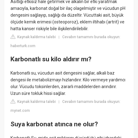
Asitliği etkisiz hale getirmek ve alkalin bir etki yaratmak
amacıyla, karbonat doğal bir ilaç olagelmiştir ve vücudun pH
dengesini sağlayıp, sağlığı da düzeltir. Vücuttaki asit, büyük
ölçüde kemik erimesi (osteoporoz), eklem iltihabı (artrit) ve
hatta kanser riskiyle bile ilişkilendirilebilir.
Kaynak kaldırma talebi
Cevabın tamamını burada okuyun:
|
haberturk.com
Karbonatlı su kilo aldırır mı?
Karbonatlı su, vücudun asit dengesini sağlar, alkali baz
dengesi ile metabolizmayı hızlandırır. Kilo vermeye yardımcı
olur. Vücudu toksinlerden, zararlı maddelerden arındırır.
Uzun süre tokluk hissi sağlar.
Kaynak kaldırma talebi
Cevabın tamamını burada okuyun:
|
mynet.com
Suya karbonat atınca ne olur?