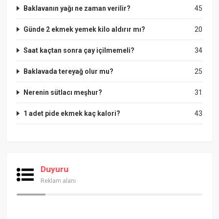
Baklavanın yağı ne zaman verilir?
45
Günde 2 ekmek yemek kilo aldırır mı?
20
Saat kaçtan sonra çay içilmemeli?
34
Baklavada tereyağ olur mu?
25
Nerenin sütlacı meşhur?
31
1 adet pide ekmek kaç kalori?
43
Duyuru
Reklam alanı