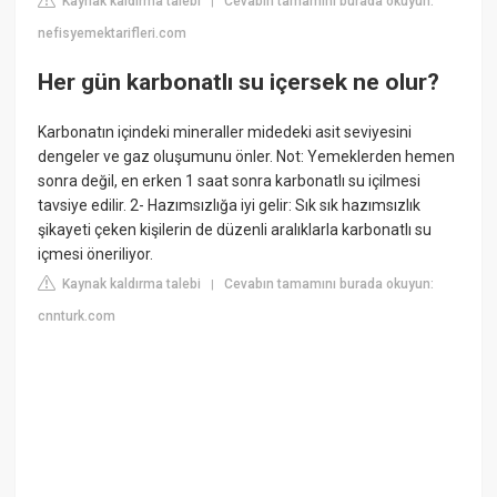
Kaynak kaldırma talebi
Cevabın tamamını burada okuyun:
|
nefisyemektarifleri.com
Her gün karbonatlı su içersek ne olur?
Karbonatın içindeki mineraller midedeki asit seviyesini
dengeler ve gaz oluşumunu önler. Not: Yemeklerden hemen
sonra değil, en erken 1 saat sonra karbonatlı su içilmesi
tavsiye edilir. 2- Hazımsızlığa iyi gelir: Sık sık hazımsızlık
şikayeti çeken kişilerin de düzenli aralıklarla karbonatlı su
içmesi öneriliyor.
Kaynak kaldırma talebi
Cevabın tamamını burada okuyun:
|
cnnturk.com