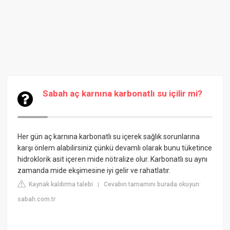
Sabah aç karnına karbonatlı su içilir mi?
Her gün aç karnına karbonatlı su içerek sağlık sorunlarına
karşı önlem alabilirsiniz çünkü devamlı olarak bunu tüketince
hidroklorik asit içeren mide nötralize olur. Karbonatlı su aynı
zamanda mide ekşimesine iyi gelir ve rahatlatır.
Kaynak kaldırma talebi
Cevabın tamamını burada okuyun:
|
sabah.com.tr