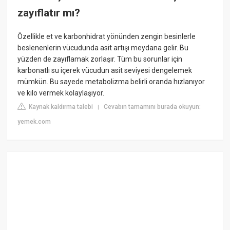
zayıflatır mı?
Özellikle et ve karbonhidrat yönünden zengin besinlerle
beslenenlerin vücudunda asit artışı meydana gelir. Bu
yüzden de zayıflamak zorlaşır. Tüm bu sorunlar için
karbonatlı su içerek vücudun asit seviyesi dengelemek
mümkün. Bu sayede metabolizma belirli oranda hızlanıyor
ve kilo vermek kolaylaşıyor.
Kaynak kaldırma talebi
Cevabın tamamını burada okuyun:
|
yemek.com