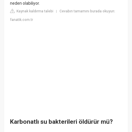
neden olabiliyor.
Kaynak kaldırma talebi
Cevabın tamamını burada okuyun:
|
fanatik.com.tr
Karbonatlı su bakterileri öldürür mü?