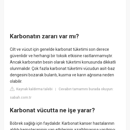
Karbonatın zararı var mı?
Cilt ve vücut için genelde karbonat tüketimi son derece
güvenlidir ve herhangi bir toksik etkisine rastlanmamıştır.
Ancak karbonatın besin olarak tüketimi konusunda dikkatli
olunmalıdır. Çok fazla karbonat tüketimi vücudun asit-baz
dengesini bozarak bulantı, kusma ve karın ağrısına neden
olabilir.
Kaynak kaldırma talebi
Cevabın tamamını burada okuyun:
|
sabah.com.tr
Karbonat vücutta ne işe yarar?
Böbrek sağlığı için faydalıdır. Karbonat kanser hastalarının
aldığı kemoterapinin yan etkilerinin azaltılmasına yardımcı