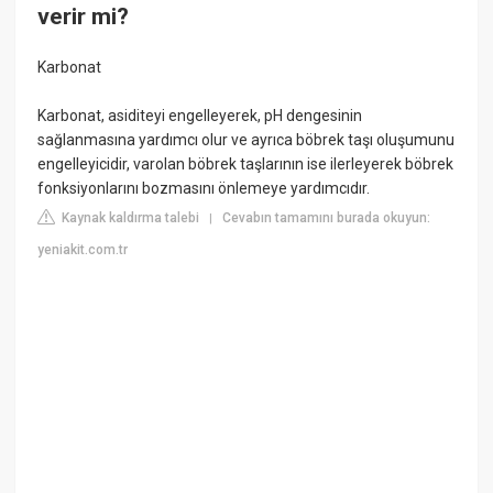
verir mi?
Karbonat
Karbonat, asiditeyi engelleyerek, pH dengesinin
sağlanmasına yardımcı olur ve ayrıca böbrek taşı oluşumunu
engelleyicidir, varolan böbrek taşlarının ise ilerleyerek böbrek
fonksiyonlarını bozmasını önlemeye yardımcıdır.
Kaynak kaldırma talebi
Cevabın tamamını burada okuyun:
|
yeniakit.com.tr