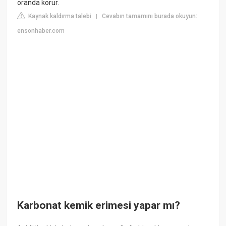
oranda korur.
Kaynak kaldırma talebi
Cevabın tamamını burada okuyun:
|
ensonhaber.com
Karbonat kemik erimesi yapar mı?