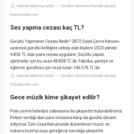
Kaynak kaldırma talebi
Cevabın tamamını burada okuyun:
|
hepsiemlak.com
Ses yapma cezası kaç TL?
Gürültü Yapmanın Cezası Nedir? 2872 Sayılı Çevre Kanunu
uyarınca gürültü kirliliğine sebep olan kişilere 2023 yılında
4.836 TL idari para cezası uygulanır. Gürültü yapan
işletmeler için bu ceza 48.828 TL'dir. Fabrika, şantiye ve
eğlence gürültüsü için ceza tutarı 146.576 TL'dir.
Kaynak kaldırma talebi
Cevabın tamamını burada okuyun:
|
hesapkurdu.com
Gece müzik kime şikayet edilir?
Polis yerine belediye zabıtasına da şikayette bulunabilirsiniz.
Polisin verdiği idari para cezasına karşı da gürültü devam
ediyorsa Türk Ceza Kanununda düzenlenen huzur ve
sukunu bozma suçu gereğince savcılığa şikayette