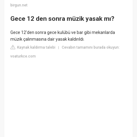
birgun.net
Gece 12 den sonra müzik yasak mı?
Gece 12'den sonra gece kulübü ve bar gibi mekanlarda
müzik çalınmasına dair yasak kaldırıldı.
Kaynak kaldırma talebi
Cevabın tamamını burada okuyun:
|
voaturkce.com