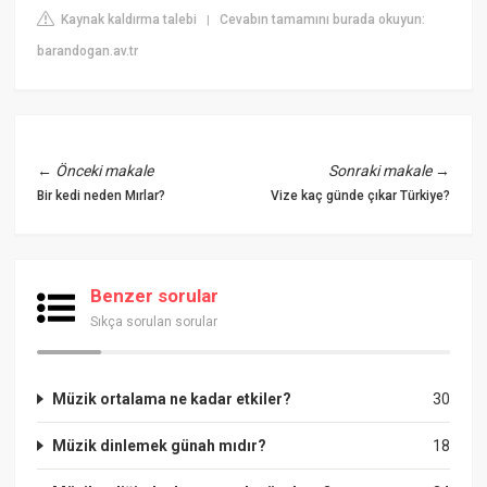
Kaynak kaldırma talebi
Cevabın tamamını burada okuyun:
|
barandogan.av.tr
←
Önceki makale
Sonraki makale
→
Bir kedi neden Mırlar?
Vize kaç günde çıkar Türkiye?
Benzer sorular
Sıkça sorulan sorular
Müzik ortalama ne kadar etkiler?
30
Müzik dinlemek günah mıdır?
18