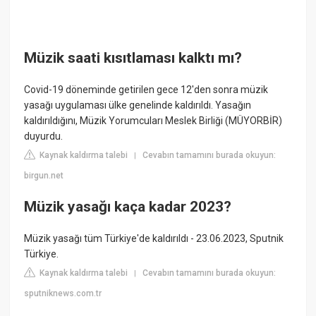
Müzik saati kısıtlaması kalktı mı?
Covid-19 döneminde getirilen gece 12'den sonra müzik
yasağı uygulaması ülke genelinde kaldırıldı. Yasağın
kaldırıldığını, Müzik Yorumcuları Meslek Birliği (MÜYORBİR)
duyurdu.
Kaynak kaldırma talebi
Cevabın tamamını burada okuyun:
|
birgun.net
Müzik yasağı kaça kadar 2023?
Müzik yasağı tüm Türkiye'de kaldırıldı - 23.06.2023, Sputnik
Türkiye.
Kaynak kaldırma talebi
Cevabın tamamını burada okuyun:
|
sputniknews.com.tr