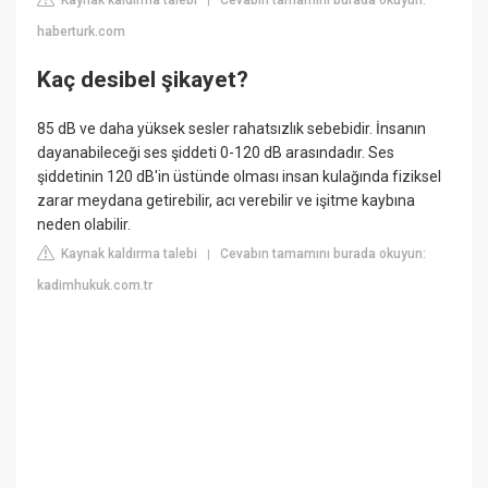
Kaynak kaldırma talebi
Cevabın tamamını burada okuyun:
|
haberturk.com
Kaç desibel şikayet?
85 dB ve daha yüksek sesler rahatsızlık sebebidir. İnsanın
dayanabileceği ses şiddeti 0-120 dB arasındadır. Ses
şiddetinin 120 dB'in üstünde olması insan kulağında fiziksel
zarar meydana getirebilir, acı verebilir ve işitme kaybına
neden olabilir.
Kaynak kaldırma talebi
Cevabın tamamını burada okuyun:
|
kadimhukuk.com.tr