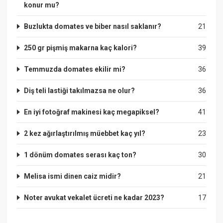
konur mu?
Buzlukta domates ve biber nasıl saklanır?
21
250 gr pişmiş makarna kaç kalori?
39
Temmuzda domates ekilir mi?
36
Diş teli lastiği takılmazsa ne olur?
36
En iyi fotoğraf makinesi kaç megapiksel?
41
2 kez ağırlaştırılmış müebbet kaç yıl?
23
1 dönüm domates serası kaç ton?
30
Melisa ismi dinen caiz midir?
21
Noter avukat vekalet ücreti ne kadar 2023?
17