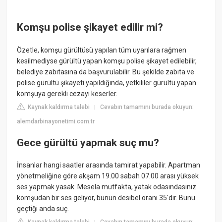
Komşu polise şikayet edilir mi?
Özetle, komşu gürültüsü yapılan tüm uyarılara rağmen
kesilmediyse gürültü yapan komşu polise şikayet edilebilir,
belediye zabıtasına da başvurulabilir. Bu şekilde zabıta ve
polise gürültü şikayeti yapıldığında, yetkililer gürültü yapan
komşuya gerekli cezayı keserler.
Kaynak kaldırma talebi
Cevabın tamamını burada okuyun:
|
alemdarbinayonetimi.com.tr
Gece gürültü yapmak suç mu?
İnsanlar hangi saatler arasında tamirat yapabilir. Apartman
yönetmeliğine göre akşam 19.00 sabah 07.00 arası yüksek
ses yapmak yasak. Mesela mutfakta, yatak odasındasınız
komşudan bir ses geliyor, bunun desibel oranı 35'dir. Bunu
geçtiği anda suç.