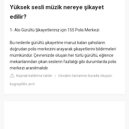
Yüksek sesli müzik nereye şikayet
edilir?
1- Alo Gürültü Şikayetleriniz için 155 Polis Merkezi
Bu nedenle gürültü şikayetine maruz kalan şahısların
doğrudan polis merkezini arayarak şikayetlerini bildirmeleri
mümkündür. Çevrenizde oluşan her türlü gürültü, eğlence
mekanlarından çıkan seslerin fazlalığı gibi durumlarda polis
merkezi aranılmalıdır.
Kaynak kaldırma talebi
Cevabın tamamını burada okuyun:
|
bugrayildiz.av.tr