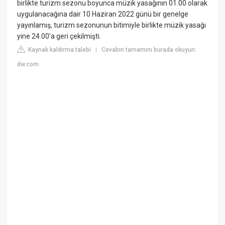
birlikte turizm sezonu boyunca müzik yasağının 01.00 olarak
uygulanacağına dair 10 Haziran 2022 günü bir genelge
yayınlamış, turizm sezonunun bitimiyle birlikte müzik yasağı
yine 24.00'a geri çekilmişti.
Kaynak kaldırma talebi
Cevabın tamamını burada okuyun:
|
dw.com