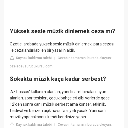
Yüksek sesle müzik dinlemek ceza mı?
Özetle, arabada yüksek sesle müzik dinlemek, para cezası
ile cezalandırılabilen bir yasal ihlaldir.
Kaynak kaldırma talebi
Cevabın tamamını burada okuyun:
|
ozelege8surucukursu.com
Sokakta müzik kaça kadar serbest?
'Az hassas' kullanım alanları, yani ticaret binaları, oyun
alanları, spor tesisleri, çocuk bahçeleri gibi yerlerde gece
12'den sonra canlı müzik serbest ama konser, etkinlik,
festival ve benzeri açık hava faaliyeti yasak. Yani canlı
müzik yapacaksanız kendi kendinize yapın.
Kaynak kaldırma talebi
Cevabın tamamını burada okuyun:
|