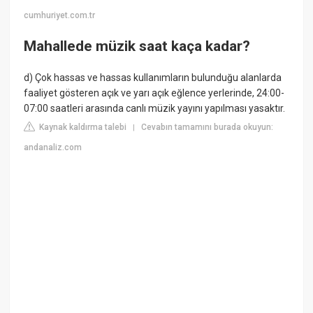
cumhuriyet.com.tr
Mahallede müzik saat kaça kadar?
d) Çok hassas ve hassas kullanımların bulunduğu alanlarda
faaliyet gösteren açık ve yarı açık eğlence yerlerinde, 24:00-
07:00 saatleri arasında canlı müzik yayını yapılması yasaktır.
Kaynak kaldırma talebi
Cevabın tamamını burada okuyun:
|
andanaliz.com