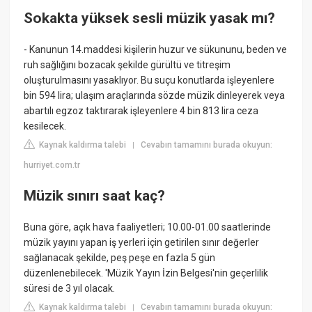
Sokakta yüksek sesli müzik yasak mı?
- Kanunun 14.maddesi kişilerin huzur ve sükununu, beden ve
ruh sağlığını bozacak şekilde gürültü ve titreşim
oluşturulmasını yasaklıyor. Bu suçu konutlarda işleyenlere
bin 594 lira; ulaşım araçlarında sözde müzik dinleyerek veya
abartılı egzoz taktırarak işleyenlere 4 bin 813 lira ceza
kesilecek.
Kaynak kaldırma talebi
Cevabın tamamını burada okuyun:
|
hurriyet.com.tr
Müzik sınırı saat kaç?
Buna göre, açık hava faaliyetleri; 10.00-01.00 saatlerinde
müzik yayını yapan iş yerleri için getirilen sınır değerler
sağlanacak şekilde, peş peşe en fazla 5 gün
düzenlenebilecek. 'Müzik Yayın İzin Belgesi'nin geçerlilik
süresi de 3 yıl olacak.
Kaynak kaldırma talebi
Cevabın tamamını burada okuyun:
|