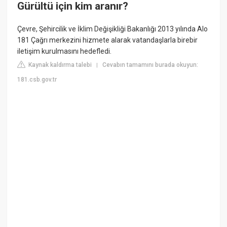
Gürültü için kim aranır?
Çevre, Şehircilik ve İklim Değişikliği Bakanlığı 2013 yılında Alo
181 Çağrı merkezini hizmete alarak vatandaşlarla birebir
iletişim kurulmasını hedefledi.
Kaynak kaldırma talebi
Cevabın tamamını burada okuyun:
|
181.csb.gov.tr