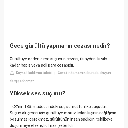
Gece gürültü yapmanın cezası nedir?
Gürültüye neden olma suçunun cezası, iki aydan iki yıla
kadar hapis veya adli para cezasıdır.
Kaynak kaldırma talebi
Cevabın tamamını burada okuyun:
|
dergipark.org.tr
Yüksek ses suç mu?
TCK'nın 183. maddesindeki suç somut tehlike suçudur.
Suçun oluşması için gürültüye maruz kalan kişinin sağlığının
bozulması gerekmez, gürültünün insan sağlığını tehlikeye
düşürmeye elverişli olması yeterlidir.