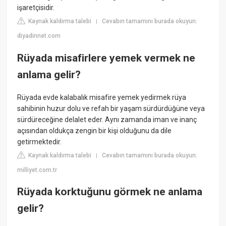
işaretçisidir.
Kaynak kaldırma talebi
Cevabın tamamını burada okuyun:
|
diyadinnet.com
Rüyada misafirlere yemek vermek ne
anlama gelir?
Rüyada evde kalabalık misafire yemek yedirmek rüya
sahibinin huzur dolu ve refah bir yaşam sürdürdüğüne veya
sürdüreceğine delalet eder. Aynı zamanda iman ve inanç
açısından oldukça zengin bir kişi olduğunu da dile
getirmektedir.
Kaynak kaldırma talebi
Cevabın tamamını burada okuyun:
|
milliyet.com.tr
Rüyada korktuğunu görmek ne anlama
gelir?