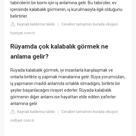
tabircilerin bir kısmı için iş anlamına gelir. Bu tabirciler, ev
içerisinde kalabalık görmenin, iş kurulmasıyla ilgili olduğunu
belirtirler.
Kaynak kaldırma talebi
Cevabın tamamını burada okuyun:
|
hurriyet.com.tr
Rüyamda çok kalabalık görmek ne
anlama gelir?
Rüyada kalabalık görmek, iyi insanlarla karşılaşmak ve
onlarla birlikte iş yapmak manalarına gelir. Rüya yorumcuları,
iş yapmanın maddi anlamda ortaklık olmadığını, birlikte bir
şeyler başarılacağını rivayet ederler. Rüyada kalabalık
görmenin diğer anlamı ise hayattan elde edilen zaferler
anlamına gelir.
Kaynak kaldırma talebi
Cevabın tamamını burada okuyun:
|
milliyet.com.tr