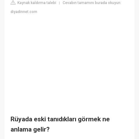
Kaynak kaldırma talebi
Cevabın tamamını burada okuyun:
|
diyadinnet.com
Rüyada eski tanıdıkları görmek ne
anlama gelir?