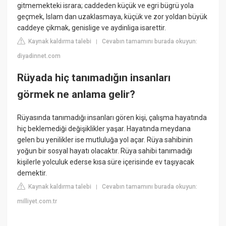
gitmemekteki israra; caddeden küçük ve egri bügrü yola
geçmek, Islam dan uzaklasmaya, küçük ve zor yoldan büyük
caddeye çikmak, genislige ve aydinliga isarettir.
Kaynak kaldırma talebi
Cevabın tamamını burada okuyun:
|
diyadinnet.com
Rüyada hiç tanımadığın insanları
görmek ne anlama gelir?
Rüyasında tanımadığı insanları gören kişi, çalışma hayatında
hiç beklemediği değişiklikler yaşar. Hayatında meydana
gelen bu yenilikler ise mutluluğa yol açar. Rüya sahibinin
yoğun bir sosyal hayatı olacaktır. Rüya sahibi tanımadığı
kişilerle yolculuk ederse kısa süre içerisinde ev taşıyacak
demektir.
Kaynak kaldırma talebi
Cevabın tamamını burada okuyun:
|
milliyet.com.tr