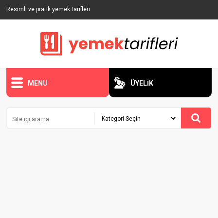
Resimli ve pratik yemek tarifleri
MENU
ÜYELİK