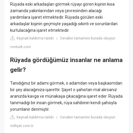
Rüyada eski arkadaşları görmek rüyayı gören kişinin kısa
zamanda yakınlarından veya çevresinden alacağı
yardımlara işaret etmektedir. Rüyada görülen eski
arkadaşlar kişinin geçmişte yaşadığı sıkıntı ve sorunlardan
kurtulacağına işaret etmektedir.
Kaynak kaldırma talebi
Cevabın tamamını burada okuyun:
|
cnnturk.com
Rüyada gördüğümüz insanlar ne anlama
gelir?
Tanıdığınız bir adamı görmek, o adamdan veya başkasmdan
bir şey alacağınıza işarettir. Şayet o şahıstan mal alırsanız
aranızda kavga ve münakaşa çıkacağına işaret eder. Rüyada
tanımadığı bir insan görmek, rüya sahibinin kendi şahsıyla
yorumlanır denmiştir.
Kaynak kaldırma talebi
Cevabın tamamını burada okuyun:
|
milliyet.com.tr