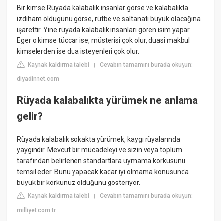
Bir kimse Rüyada kalabalık insanlar görse ve kalabalıkta
izdiham oldugunu görse, rütbe ve saltanatı büyük olacağına
işarettir. Yine rüyada kalabalık insanları gören isim yapar.
Eger o kimse tüccar ise, müsterisi çok olur, duasi makbul
kimselerden ise dua isteyenleri çok olur.
Kaynak kaldırma talebi
Cevabın tamamını burada okuyun:
|
diyadinnet.com
Rüyada kalabalıkta yürümek ne anlama
gelir?
Rüyada kalabalık sokakta yürümek, kaygı rüyalarında
yaygındır. Mevcut bir mücadeleyi ve sizin veya toplum
tarafından belirlenen standartlara uymama korkusunu
temsil eder. Bunu yapacak kadar iyi olmama konusunda
büyük bir korkunuz olduğunu gösteriyor.
Kaynak kaldırma talebi
Cevabın tamamını burada okuyun:
|
milliyet.com.tr