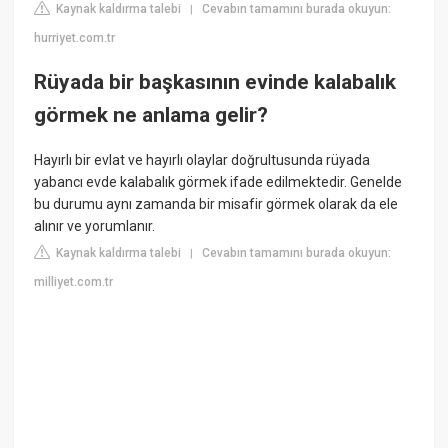
Kaynak kaldırma talebi
Cevabın tamamını burada okuyun:
|
hurriyet.com.tr
Rüyada bir başkasının evinde kalabalık
görmek ne anlama gelir?
Hayırlı bir evlat ve hayırlı olaylar doğrultusunda rüyada
yabancı evde kalabalık görmek ifade edilmektedir. Genelde
bu durumu aynı zamanda bir misafir görmek olarak da ele
alınır ve yorumlanır.
Kaynak kaldırma talebi
Cevabın tamamını burada okuyun:
|
milliyet.com.tr