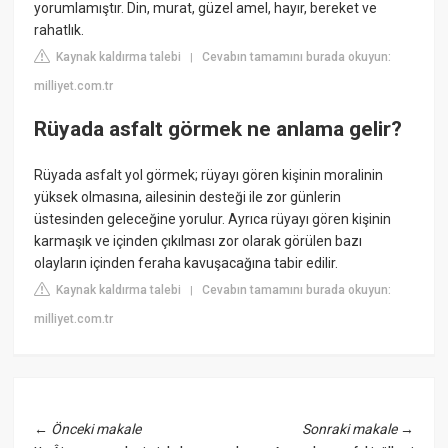
yorumlamıştır. Din, murat, güzel amel, hayır, bereket ve
rahatlık.
Kaynak kaldırma talebi
Cevabın tamamını burada okuyun:
|
milliyet.com.tr
Rüyada asfalt görmek ne anlama gelir?
Rüyada asfalt yol görmek; rüyayı gören kişinin moralinin
yüksek olmasına, ailesinin desteği ile zor günlerin
üstesinden geleceğine yorulur. Ayrıca rüyayı gören kişinin
karmaşık ve içinden çıkılması zor olarak görülen bazı
olayların içinden feraha kavuşacağına tabir edilir.
Kaynak kaldırma talebi
Cevabın tamamını burada okuyun:
|
milliyet.com.tr
←
Önceki makale
Sonraki makale
→