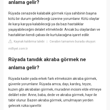
anlama gelir?
Rüyada cenazede kalabalık görmek rüya sahibinin başına
kötü bir durum gelebileceği üzerine yorumlanır. Kötü olaylar
ile karşı karşıya kalabileceği ya da bazı hastalıklar
yaşayabileceğini delalet etmektedir. Ancak bu olaylardan ve
hastalıktan kendi çabası ile kurtulacağına işaret edilir.
Kaynak kaldırma talebi
Cevabın tamamını burada okuyun:
|
milliyet.com.tr
Rüyada tanıdık akraba görmek ne
anlama gelir?
Rüyada kadın yada erkek fark etmeksizin akraba görmek,
güvenle yorumlanır. Rüyada amca, dayı, kardeş, teyze,
kuzen gibi akrabaları görmek, muradının incisini elde etmeye
delâlet eder. Anne, baba, dede ve akraba görmek, hayır ile
tabir olunur. Bazen akraba görmek, umulmayan yerden
gelecek rızka işarettir.