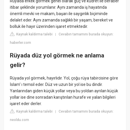
Rüyada erkek görmek genel olarak güç ve kudret ile beraber
itibar şeklinde yorumlanır. Aynı zamanda iş hayatında
önemli mevki ve makam, başarı ile saygınlık biçiminde
delalet eder. Aynı zamanda sağlıklı bir yaşam, bereket ve
bolluk ile hayır üzerinden işaret etmektedir.
Kaynak kaldırma talebi
Cevabın tamamını burada okuyun:
|
haberler.com
Rüyada düz yol görmek ne anlama
gelir?
Rüyada yol görmek, hayırlıdır. Yol, çoğu rüya tabircisine göre
İslam' ı temsil eder. Düz ve uzun bir yol ise bu dindir.
Yanlarından giden küçük yollar veya bu yoldan ayrılan küçük
yollar ise dine sonradan karıştırılan hurafe ve yalan bilgileri
işaret eder derler.
Kaynak kaldırma talebi
Cevabın tamamını burada okuyun:
|
neoldu.com