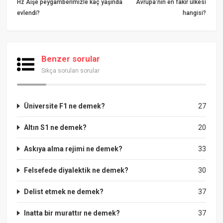
Hz Âişe peygamberimizle kaç yaşında
Avrupa'nın en fakir ülkesi
evlendi?
hangisi?
Benzer sorular
Sıkça sorulan sorular
Üniversite F1 ne demek?
27
Altın S1 ne demek?
20
Askıya alma rejimi ne demek?
33
Felsefede diyalektik ne demek?
30
Delist etmek ne demek?
37
Inatta bir murattır ne demek?
37