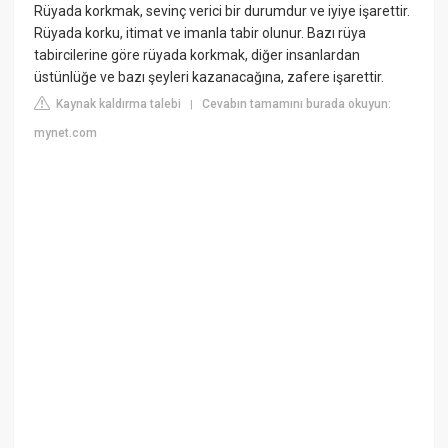
Rüyada korkmak, sevinç verici bir durumdur ve iyiye işarettir.
Rüyada korku, itimat ve imanla tabir olunur. Bazı rüya
tabircilerine göre rüyada korkmak, diğer insanlardan
üstünlüğe ve bazı şeyleri kazanacağına, zafere işarettir.
Kaynak kaldırma talebi
Cevabın tamamını burada okuyun:
|
mynet.com