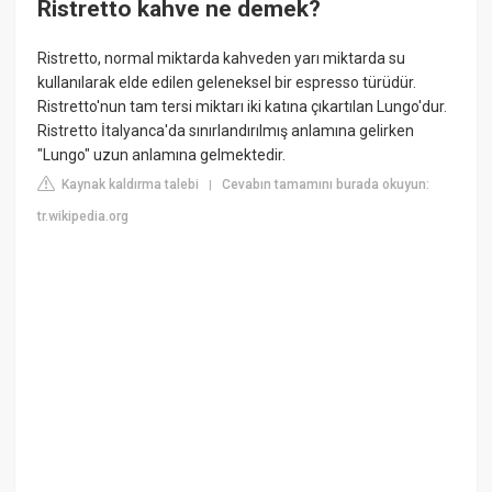
Ristretto kahve ne demek?
Ristretto, normal miktarda kahveden yarı miktarda su
kullanılarak elde edilen geleneksel bir espresso türüdür.
Ristretto'nun tam tersi miktarı iki katına çıkartılan Lungo'dur.
Ristretto İtalyanca'da sınırlandırılmış anlamına gelirken
"Lungo" uzun anlamına gelmektedir.
Kaynak kaldırma talebi
Cevabın tamamını burada okuyun:
|
tr.wikipedia.org