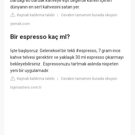
bardağı 80 bardak kahveye eşit değerde kafein içeren
dünyanın en sert kahvesini satan yer.
Kaynak kaldırma talebi
Cevabın tamamını burada okuyun:
|
yemek.com
Bir espresso kaç ml?
İşte başlıyoruz. Geleneksel bir tekli #espresso, 7 gram ince
kahve telvesi gerektirir ve yaklaşık 30 ml espresso çıkarmayı
bekleyebilirsiniz . Espressonuzu tartmak aslında nispeten
yeni bir uygulamadır.
Kaynak kaldırma talebi
Cevabın tamamını burada okuyun:
|
toproasters.com.tr