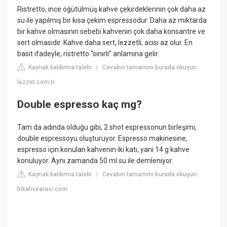
Ristretto, ince öğütülmüş kahve çekirdeklerinin çok daha az
su ile yapılmış bir kısa çekim espressodur. Daha az miktarda
bir kahve olmasının sebebi kahvenin çok daha konsantre ve
sert olmasıdır. Kahve daha sert, lezzetli, acısı az olur. En
basit ifadeyle, ristretto “sınırlı” anlamına gelir.
Kaynak kaldırma talebi
Cevabın tamamını burada okuyun:
|
lezzet.com.tr
Double espresso kaç mg?
Tam da adında olduğu gibi, 2 shot espressonun birleşimi,
double espressoyu oluşturuyor. Espresso makinesine,
espresso için konulan kahvenin iki katı, yani 14 g kahve
konuluyor. Aynı zamanda 50 ml su ile demleniyor.
Kaynak kaldırma talebi
Cevabın tamamını burada okuyun:
|
bikahvearasi.com