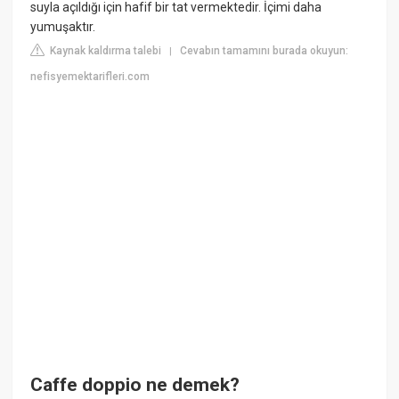
suyla açıldığı için hafif bir tat vermektedir. İçimi daha
yumuşaktır.
Kaynak kaldırma talebi
Cevabın tamamını burada okuyun:
|
nefisyemektarifleri.com
Caffe doppio ne demek?