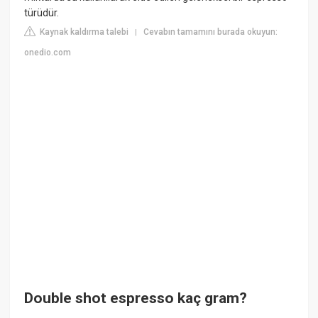
türüdür.
Kaynak kaldırma talebi
Cevabın tamamını burada okuyun:
|
onedio.com
Double shot espresso kaç gram?