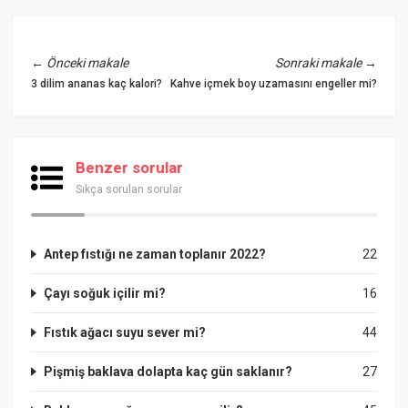
←
Önceki makale
Sonraki makale
→
3 dilim ananas kaç kalori?
Kahve içmek boy uzamasını engeller mi?
Benzer sorular
Sıkça sorulan sorular
Antep fıstığı ne zaman toplanır 2022?
22
Çayı soğuk içilir mi?
16
Fıstık ağacı suyu sever mi?
44
Pişmiş baklava dolapta kaç gün saklanır?
27