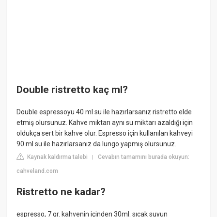
Double ristretto kaç ml?
Double espressoyu 40 ml su ile hazırlarsanız ristretto elde
etmiş olursunuz. Kahve miktarı aynı su miktarı azaldığı için
oldukça sert bir kahve olur. Espresso için kullanılan kahveyi
90 ml su ile hazırlarsanız da lungo yapmış olursunuz.
Kaynak kaldırma talebi
Cevabın tamamını burada okuyun:
|
cahveland.com
Ristretto ne kadar?
espresso, 7 gr. kahvenin içinden 30ml. sıcak suyun