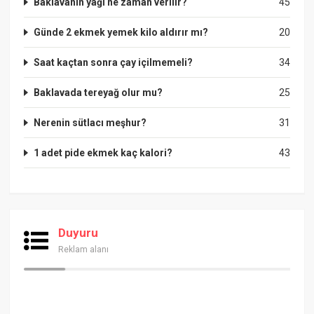
Baklavanın yağı ne zaman verilir?
45
Günde 2 ekmek yemek kilo aldırır mı?
20
Saat kaçtan sonra çay içilmemeli?
34
Baklavada tereyağ olur mu?
25
Nerenin sütlacı meşhur?
31
1 adet pide ekmek kaç kalori?
43
Duyuru
Reklam alanı