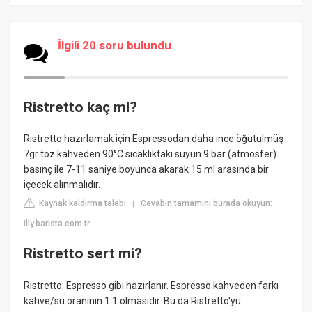
İlgili 20 soru bulundu
Ristretto kaç ml?
Ristretto hazırlamak için Espressodan daha ince öğütülmüş
7gr toz kahveden 90°C sıcaklıktaki suyun 9 bar (atmosfer)
basınç ile 7-11 saniye boyunca akarak 15 ml arasında bir
içecek alınmalıdır.
Kaynak kaldırma talebi
Cevabın tamamını burada okuyun:
|
illy.barista.com.tr
Ristretto sert mi?
Ristretto: Espresso gibi hazırlanır. Espresso kahveden farkı
kahve/su oranının 1:1 olmasıdır. Bu da Ristretto'yu