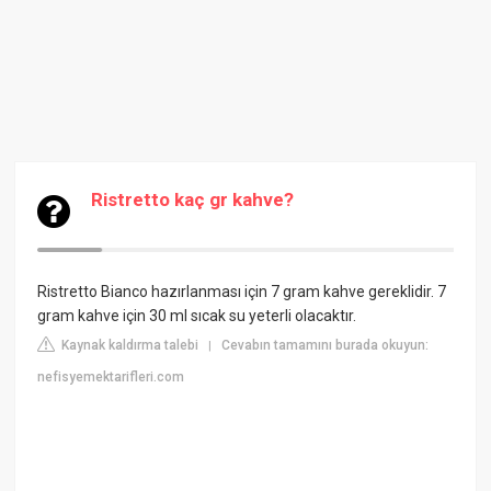
Ristretto kaç gr kahve?
Ristretto Bianco hazırlanması için 7 gram kahve gereklidir. 7
gram kahve için 30 ml sıcak su yeterli olacaktır.
Kaynak kaldırma talebi
Cevabın tamamını burada okuyun:
|
nefisyemektarifleri.com