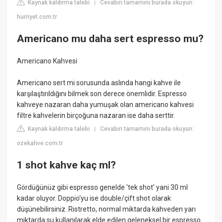
Kaynak kaldırma talebi
Cevabın tamamını burada okuyun:
|
hurriyet.com.tr
Americano mu daha sert espresso mu?
Americano Kahvesi
Americano sert mi sorusunda aslında hangi kahve ile
karşılaştırıldığını bilmek son derece önemlidir. Espresso
kahveye nazaran daha yumuşak olan americano kahvesi
filtre kahvelerin birçoğuna nazaran ise daha serttir.
Kaynak kaldırma talebi
Cevabın tamamını burada okuyun:
|
ozekahve.com.tr
1 shot kahve kaç ml?
Gördüğünüz gibi espresso genelde 'tek shot' yani 30 ml
kadar oluyor. Doppio'yu ise double/çift shot olarak
düşünebilirsiniz. Ristretto, normal miktarda kahveden yarı
miktarda su kullanılarak elde edilen geleneksel bir espresso