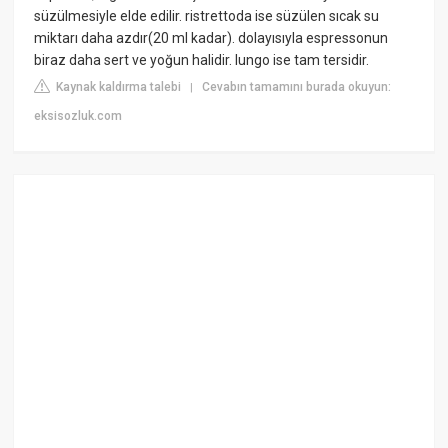
süzülmesiyle elde edilir. ristrettoda ise süzülen sıcak su
miktarı daha azdır(20 ml kadar). dolayısıyla espressonun
biraz daha sert ve yoğun halidir. lungo ise tam tersidir.
Kaynak kaldırma talebi
Cevabın tamamını burada okuyun:
|
eksisozluk.com