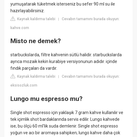
yumuşatarak tüketmek isterseniz bu sefer 90 ml su ile
hazırlayabilirsiniz.
Kaynak kaldırma talebi
Cevabın tamamını burada okuyun:
|
kahve.com
Misto ne demek?
starbuckslarda, filtre kahvenin sütlü halidir. starbuckslarda
ayrıca mozaik kekin kurabiye versiyonunun adıdır. içinde
fındık parçaları da vardır.
Kaynak kaldırma talebi
Cevabın tamamını burada okuyun:
|
eksisozluk.com
Lungo mu espresso mu?
Single shot espresso için yaklaşık 7 gram kahve kullanılır ve
tek içimlik shot bardaklarında servis edilir. Lungo kahvede
ise; bu ölçü 60 ml'lik suda demlenir. Single shot espresso
yoğun ve acı bir aromaya sahipken; lungo kahve daha çok