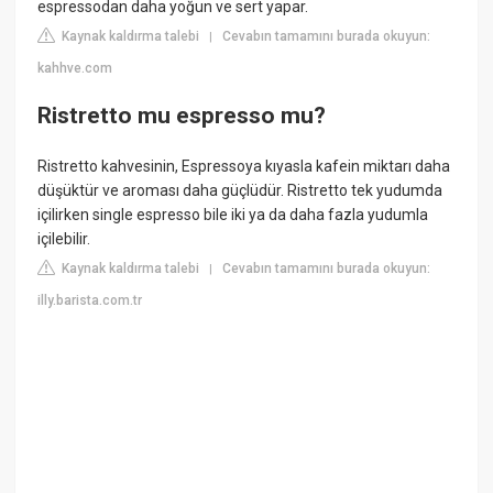
espressodan daha yoğun ve sert yapar.
Kaynak kaldırma talebi
Cevabın tamamını burada okuyun:
|
kahhve.com
Ristretto mu espresso mu?
Ristretto kahvesinin, Espressoya kıyasla kafein miktarı daha
düşüktür ve aroması daha güçlüdür. Ristretto tek yudumda
içilirken single espresso bile iki ya da daha fazla yudumla
içilebilir.
Kaynak kaldırma talebi
Cevabın tamamını burada okuyun:
|
illy.barista.com.tr