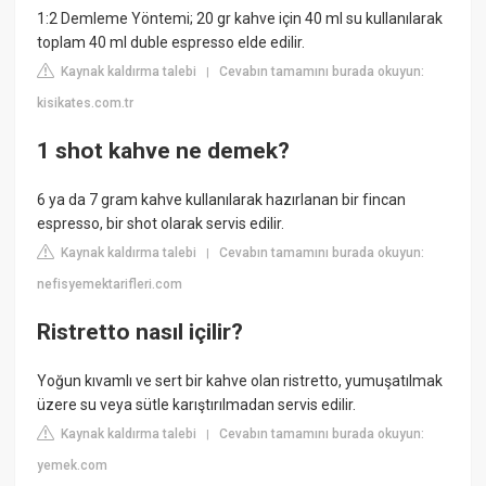
1:2 Demleme Yöntemi; 20 gr kahve için 40 ml su kullanılarak
toplam 40 ml duble espresso elde edilir.
Kaynak kaldırma talebi
Cevabın tamamını burada okuyun:
|
kisikates.com.tr
1 shot kahve ne demek?
6 ya da 7 gram kahve kullanılarak hazırlanan bir fincan
espresso, bir shot olarak servis edilir.
Kaynak kaldırma talebi
Cevabın tamamını burada okuyun:
|
nefisyemektarifleri.com
Ristretto nasıl içilir?
Yoğun kıvamlı ve sert bir kahve olan ristretto, yumuşatılmak
üzere su veya sütle karıştırılmadan servis edilir.
Kaynak kaldırma talebi
Cevabın tamamını burada okuyun:
|
yemek.com