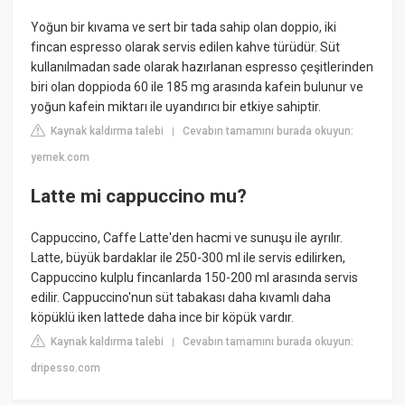
Yoğun bir kıvama ve sert bir tada sahip olan doppio, iki
fincan espresso olarak servis edilen kahve türüdür. Süt
kullanılmadan sade olarak hazırlanan espresso çeşitlerinden
biri olan doppioda 60 ile 185 mg arasında kafein bulunur ve
yoğun kafein miktarı ile uyandırıcı bir etkiye sahiptir.
Kaynak kaldırma talebi
Cevabın tamamını burada okuyun:
|
yemek.com
Latte mi cappuccino mu?
Cappuccino, Caffe Latte'den hacmi ve sunuşu ile ayrılır.
Latte, büyük bardaklar ile 250-300 ml ile servis edilirken,
Cappuccino kulplu fincanlarda 150-200 ml arasında servis
edilir. Cappuccino'nun süt tabakası daha kıvamlı daha
köpüklü iken lattede daha ince bir köpük vardır.
Kaynak kaldırma talebi
Cevabın tamamını burada okuyun:
|
dripesso.com