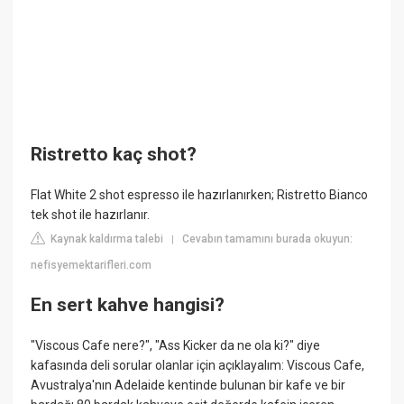
Ristretto kaç shot?
Flat White 2 shot espresso ile hazırlanırken; Ristretto Bianco
tek shot ile hazırlanır.
Kaynak kaldırma talebi
Cevabın tamamını burada okuyun:
|
nefisyemektarifleri.com
En sert kahve hangisi?
"Viscous Cafe nere?", "Ass Kicker da ne ola ki?" diye
kafasında deli sorular olanlar için açıklayalım: Viscous Cafe,
Avustralya'nın Adelaide kentinde bulunan bir kafe ve bir