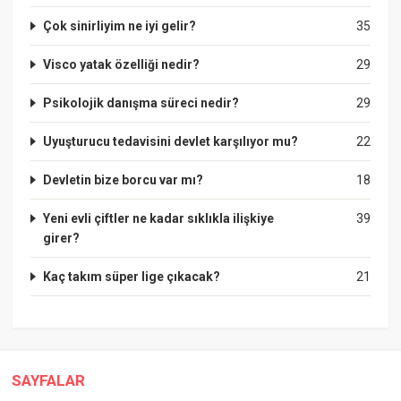
Çok sinirliyim ne iyi gelir?
35
Visco yatak özelliği nedir?
29
Psikolojik danışma süreci nedir?
29
Uyuşturucu tedavisini devlet karşılıyor mu?
22
Devletin bize borcu var mı?
18
Yeni evli çiftler ne kadar sıklıkla ilişkiye
39
girer?
Kaç takım süper lige çıkacak?
21
SAYFALAR