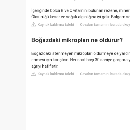
İçeriğinde bolca B ve C vitamini bulunan rezene, mine
Öksürüğü keser ve soğuk algınlığına iyi gelir. Balgam sö
Kaynak kaldırma talebi
Cevabın tamamını burada okuyu
|
Boğazdaki mikropları ne öldürür?
Boğazdaki istenmeyen mikropları öldürmeye de yardımcı o
erimesi için karıştırın. Her saat başı 30 saniye gargara 
ağrıyı hafifletir.
Kaynak kaldırma talebi
Cevabın tamamını burada okuy
|