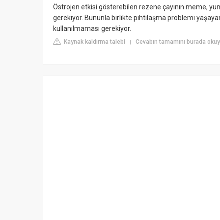
Östrojen etkisi gösterebilen rezene çayının meme, yum
gerekiyor. Bununla birlikte pıhtılaşma problemi yaşayanl
kullanılmaması gerekiyor.
Kaynak kaldırma talebi
Cevabın tamamını burada okuy
|