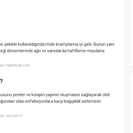
 bir şekilde kullanıldığında mide kramplarına iyi gelir. Bunun yanı
kte regl dönemlerinde ağrı ve sancılarda hafifleme meydana
un: haberturk.com
i?
usunu yeniler ve kolajen yapının oluşmasını sağlayarak cildi
ğundan olası enfeksiyonlara karşı bağışıklık sisteminin
n: ntv.com.tr