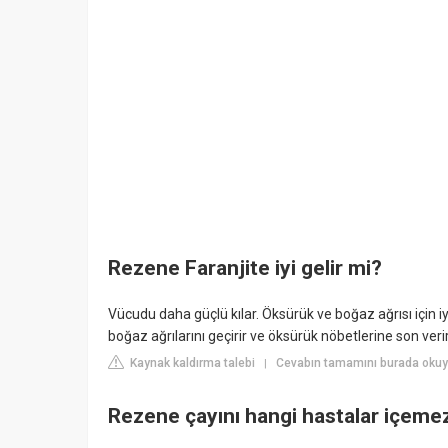
Rezene Faranjite iyi gelir mi?
Vücudu daha güçlü kılar. Öksürük ve boğaz ağrısı için i
boğaz ağrılarını geçirir ve öksürük nöbetlerine son verir
Kaynak kaldırma talebi
Cevabın tamamını burada okuy
|
Rezene çayını hangi hastalar içeme