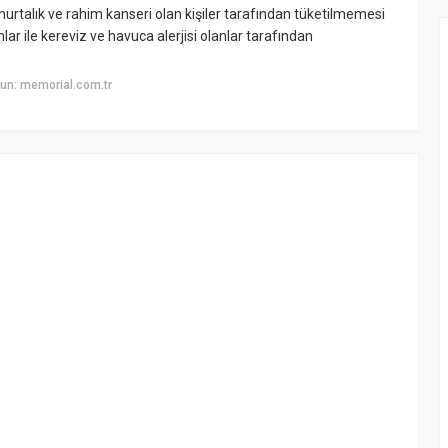
urtalık ve rahim kanseri olan kişiler tarafından tüketilmemesi
ar ile kereviz ve havuca alerjisi olanlar tarafından
un: memorial.com.tr