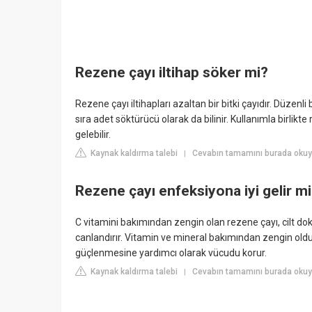
Rezene çayı iltihap söker mi?
Rezene çayı iltihapları azaltan bir bitki çayıdır. Düzenli
sıra adet söktürücü olarak da bilinir. Kullanımla birli
gelebilir.
Kaynak kaldırma talebi
Cevabın tamamını burada okuy
|
Rezene çayı enfeksiyona iyi gelir m
C vitamini bakımından zengin olan rezene çayı, cilt dok
canlandırır. Vitamin ve mineral bakımından zengin oldu
güçlenmesine yardımcı olarak vücudu korur.
Kaynak kaldırma talebi
Cevabın tamamını burada okuyu
|