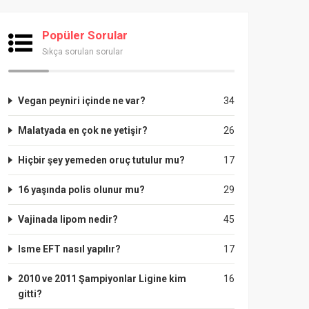
Popüler Sorular
Sıkça sorulan sorular
Vegan peyniri içinde ne var?
34
Malatyada en çok ne yetişir?
26
Hiçbir şey yemeden oruç tutulur mu?
17
16 yaşında polis olunur mu?
29
Vajinada lipom nedir?
45
Isme EFT nasıl yapılır?
17
2010 ve 2011 Şampiyonlar Ligine kim
16
gitti?