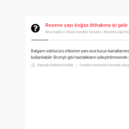
Rezene çayı boğaz iltihabına iyi gelir
Ana Sayfa
»
Sıkça sorulan sorular
» Rezene çayı boğ
Balgam söktürücü etkisinin yanı sıra burun kanallarının 
kullanılabilir. Bronşit gibi hastalıkların iyileştirilmesinde et
Kaynak kaldırma talebi
Cevabın tamamını burada okuy
|