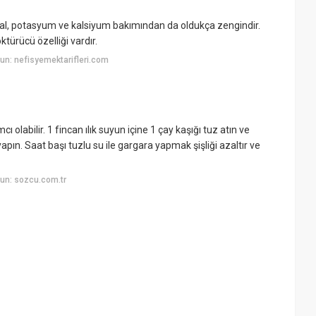
ral, potasyum ve kalsiyum bakımından da oldukça zengindir.
ktürücü özelliği vardır.
n: nefisyemektarifleri.com
labilir. 1 fincan ılık suyun içine 1 çay kaşığı tuz atın ve
yapın. Saat başı tuzlu su ile gargara yapmak şişliği azaltır ve
un: sozcu.com.tr