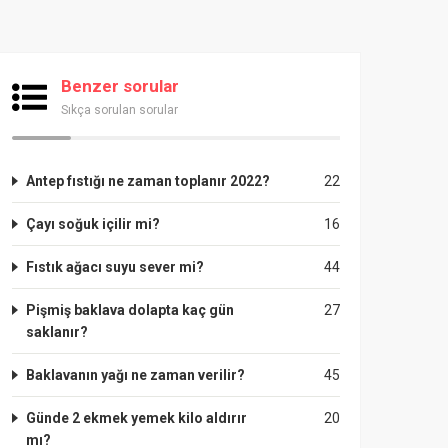
Benzer sorular
Sıkça sorulan sorular
Antep fıstığı ne zaman toplanır 2022?
22
Çayı soğuk içilir mi?
16
Fıstık ağacı suyu sever mi?
44
Pişmiş baklava dolapta kaç gün
27
saklanır?
Baklavanın yağı ne zaman verilir?
45
Günde 2 ekmek yemek kilo aldırır
20
mı?