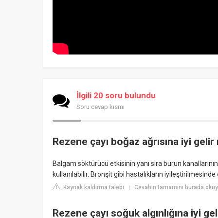
İlgili 20 soru bulundu
Soru cevap kısmı
Rezene çayı boğaz ağrısına iyi gelir
Balgam söktürücü etkisinin yanı sıra burun kanallarının 
kullanılabilir. Bronşit gibi hastalıkların iyileştirilmesinde et
Kaynak kaldırma talebi
Cevabın tamamını burada okuy
|
Rezene çayı soğuk algınlığına iyi gel