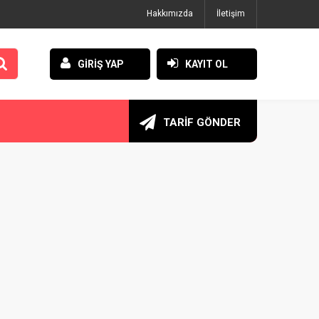
Hakkımızda
İletişim
GİRİŞ YAP
KAYIT OL
TARİF GÖNDER