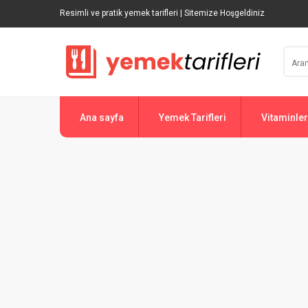
Resimli ve pratik yemek tarifleri | Sitemize Hoşgeldiniz
Ana sayfa
Yemek Tarifleri
Vitaminler