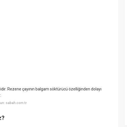
yidir: Rezene çayının balgam söktürücü özelliğinden dolayı
.
un: sabah.com.tr
z?