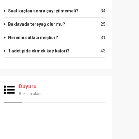
Saat kaçtan sonra çay içilmemeli?
34
Baklavada tereyağ olur mu?
25
Nerenin sütlacı meşhur?
31
1 adet pide ekmek kaç kalori?
43
Duyuru
Reklam alanı