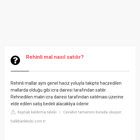
Rehinli mal nasıl satılır?
Rehinli mallar aynı genel haciz yoluyla takipte haczedilen
mallarda olduğu gibi icra dairesi tarafından satılır.
Rehnedilen malın icra dairesi tarafından satılması üzerine
elde edilen satış bedeli alacaklıya ödenir.
Kaynak kaldırma talebi
Cevabın tamamını burada okuyun:
|
halkbankkobi.com.tr