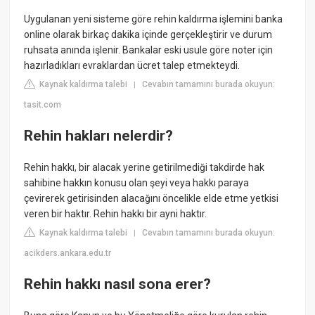
Uygulanan yeni sisteme göre rehin kaldırma işlemini banka
online olarak birkaç dakika içinde gerçekleştirir ve durum
ruhsata anında işlenir. Bankalar eski usule göre noter için
hazırladıkları evraklardan ücret talep etmekteydi.
Kaynak kaldırma talebi
Cevabın tamamını burada okuyun:
|
tasit.com
Rehin hakları nelerdir?
Rehin hakkı, bir alacak yerine getirilmediği takdirde hak
sahibine hakkın konusu olan şeyi veya hakkı paraya
çevirerek getirisinden alacağını öncelikle elde etme yetkisi
veren bir haktır. Rehin hakkı bir ayni haktır.
Kaynak kaldırma talebi
Cevabın tamamını burada okuyun:
|
acikders.ankara.edu.tr
Rehin hakkı nasıl sona erer?