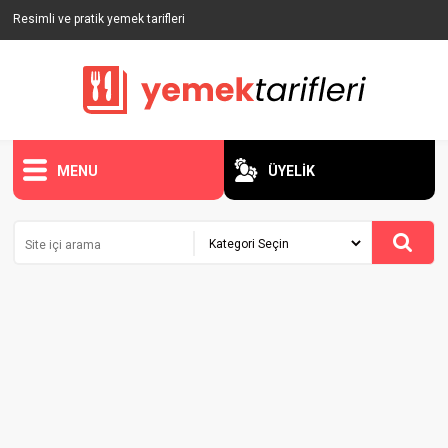
Resimli ve pratik yemek tarifleri
MENU
ÜYELİK