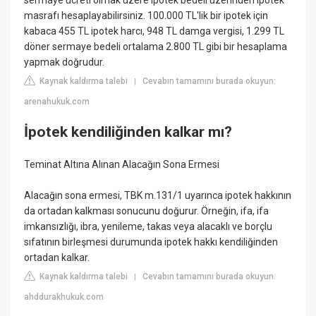
masrafı hesaplayabilirsiniz. 100.000 TL'lik bir ipotek için
kabaca 455 TL ipotek harcı, 948 TL damga vergisi, 1.299 TL
döner sermaye bedeli ortalama 2.800 TL gibi bir hesaplama
yapmak doğrudur.
Kaynak kaldırma talebi
Cevabın tamamını burada okuyun:
|
arenahukuk.com
İpotek kendiliğinden kalkar mı?
Teminat Altına Alınan Alacağın Sona Ermesi
Alacağın sona ermesi, TBK m.131/1 uyarınca ipotek hakkının
da ortadan kalkması sonucunu doğurur. Örneğin, ifa, ifa
imkansızlığı, ibra, yenileme, takas veya alacaklı ve borçlu
sıfatının birleşmesi durumunda ipotek hakkı kendiliğinden
ortadan kalkar.
Kaynak kaldırma talebi
Cevabın tamamını burada okuyun:
|
ahddurakhukuk.com