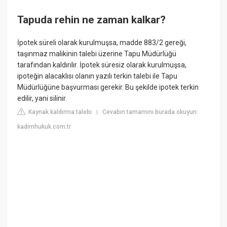
Tapuda rehin ne zaman kalkar?
İpotek süreli olarak kurulmuşsa, madde 883/2 gereği,
taşınmaz malikinin talebi üzerine Tapu Müdürlüğü
tarafından kaldırılır. İpotek süresiz olarak kurulmuşsa,
ipoteğin alacaklısı olanın yazılı terkin talebi ile Tapu
Müdürlüğüne başvurması gerekir. Bu şekilde ipotek terkin
edilir, yani silinir.
Kaynak kaldırma talebi
Cevabın tamamını burada okuyun:
|
kadimhukuk.com.tr