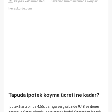
Kaynak kaldırma talebi
Cevabın tamamını burada okuyun:
|
hesapkurdu.com
Tapuda ipotek koyma ücreti ne kadar?
İpotek harcı binde 4,55, damga vergisi binde 9,48 ve döner
sermaye ücreti olmak üzere ipotek bedeli üzerinden ipotek