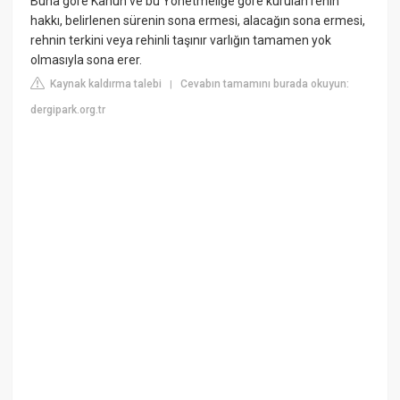
Buna göre Kanun ve bu Yönetmeliğe göre kurulan rehin
hakkı, belirlenen sürenin sona ermesi, alacağın sona ermesi,
rehnin terkini veya rehinli taşınır varlığın tamamen yok
olmasıyla sona erer.
Kaynak kaldırma talebi
Cevabın tamamını burada okuyun:
|
dergipark.org.tr