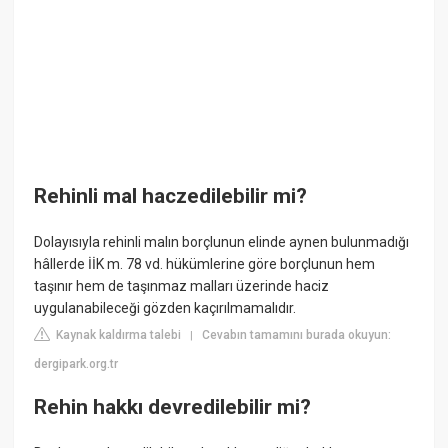
Rehinli mal haczedilebilir mi?
Dolayısıyla rehinli malın borçlunun elinde aynen bulunmadığı
hâllerde İİK m. 78 vd. hükümlerine göre borçlunun hem
taşınır hem de taşınmaz malları üzerinde haciz
uygulanabileceği gözden kaçırılmamalıdır.
Kaynak kaldırma talebi
Cevabın tamamını burada okuyun:
|
dergipark.org.tr
Rehin hakkı devredilebilir mi?