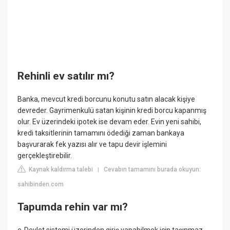
Rehinli ev satılır mı?
Banka, mevcut kredi borcunu konutu satın alacak kişiye
devreder. Gayrimenkulü satan kişinin kredi borcu kapanmış
olur. Ev üzerindeki ipotek ise devam eder. Evin yeni sahibi,
kredi taksitlerinin tamamını ödediği zaman bankaya
başvurarak fek yazısı alır ve tapu devir işlemini
gerçekleştirebilir.
Kaynak kaldırma talebi
Cevabın tamamını burada okuyun:
|
sahibinden.com
Tapumda rehin var mı?