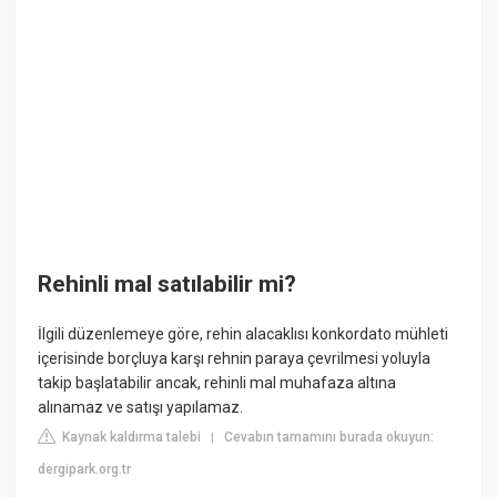
Rehinli mal satılabilir mi?
İlgili düzenlemeye göre, rehin alacaklısı konkordato mühleti
içerisinde borçluya karşı rehnin paraya çevrilmesi yoluyla
takip başlatabilir ancak, rehinli mal muhafaza altına
alınamaz ve satışı yapılamaz.
Kaynak kaldırma talebi
Cevabın tamamını burada okuyun:
|
dergipark.org.tr