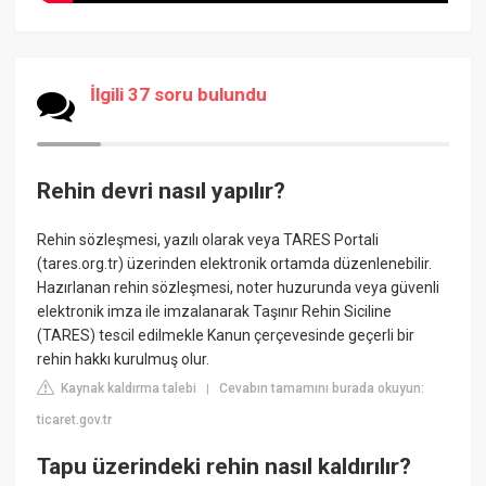
İlgili 37 soru bulundu
Rehin devri nasıl yapılır?
Rehin sözleşmesi, yazılı olarak veya TARES Portali
(tares.org.tr) üzerinden elektronik ortamda düzenlenebilir.
Hazırlanan rehin sözleşmesi, noter huzurunda veya güvenli
elektronik imza ile imzalanarak Taşınır Rehin Siciline
(TARES) tescil edilmekle Kanun çerçevesinde geçerli bir
rehin hakkı kurulmuş olur.
Kaynak kaldırma talebi
Cevabın tamamını burada okuyun:
|
ticaret.gov.tr
Tapu üzerindeki rehin nasıl kaldırılır?