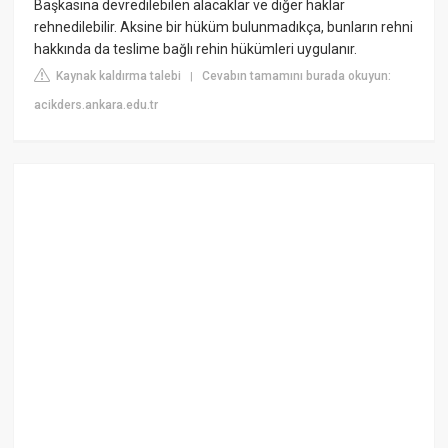
Başkasına devredilebilen alacaklar ve diğer haklar
rehnedilebilir. Aksine bir hüküm bulunmadıkça, bunların rehni
hakkında da teslime bağlı rehin hükümleri uygulanır.
Kaynak kaldırma talebi
Cevabın tamamını burada okuyun:
|
acikders.ankara.edu.tr