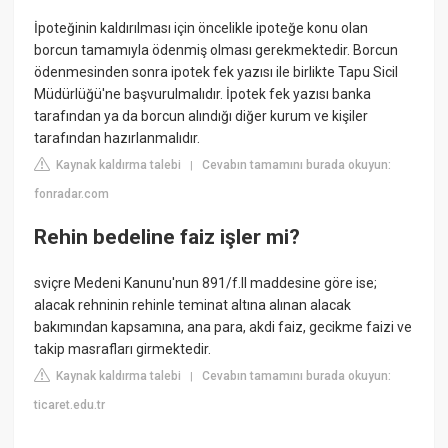
İpoteğinin kaldırılması için öncelikle ipoteğe konu olan
borcun tamamıyla ödenmiş olması gerekmektedir. Borcun
ödenmesinden sonra ipotek fek yazısı ile birlikte Tapu Sicil
Müdürlüğü'ne başvurulmalıdır. İpotek fek yazısı banka
tarafından ya da borcun alındığı diğer kurum ve kişiler
tarafından hazırlanmalıdır.
Kaynak kaldırma talebi
Cevabın tamamını burada okuyun:
|
fonradar.com
Rehin bedeline faiz işler mi?
sviçre Medeni Kanunu'nun 891/f.II maddesine göre ise;
alacak rehninin rehinle teminat altına alınan alacak
bakımından kapsamına, ana para, akdi faiz, gecikme faizi ve
takip masrafları girmektedir.
Kaynak kaldırma talebi
Cevabın tamamını burada okuyun:
|
ticaret.edu.tr