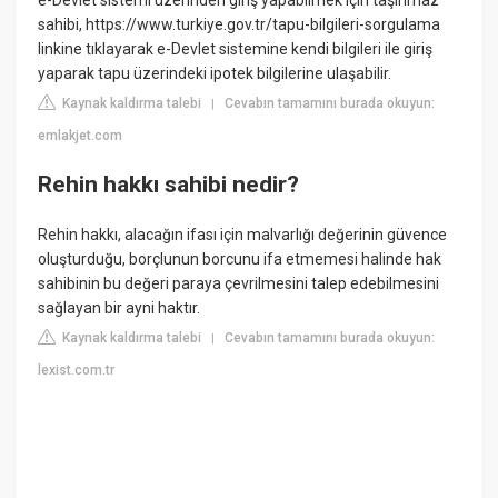
e-Devlet sistemi üzerinden giriş yapabilmek için taşınmaz
sahibi, https://www.turkiye.gov.tr/tapu-bilgileri-sorgulama
linkine tıklayarak e-Devlet sistemine kendi bilgileri ile giriş
yaparak tapu üzerindeki ipotek bilgilerine ulaşabilir.
Kaynak kaldırma talebi
Cevabın tamamını burada okuyun:
|
emlakjet.com
Rehin hakkı sahibi nedir?
Rehin hakkı, alacağın ifası için malvarlığı değerinin güvence
oluşturduğu, borçlunun borcunu ifa etmemesi halinde hak
sahibinin bu değeri paraya çevrilmesini talep edebilmesini
sağlayan bir ayni haktır.
Kaynak kaldırma talebi
Cevabın tamamını burada okuyun:
|
lexist.com.tr