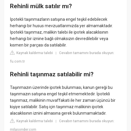
Rehinli mülk satılır mı?
İpotekli taşınmazların satışına engel teşkil edebilecek
herhangi bir husus mevzuatlarımızda yer almamaktadır.
İpotekli taşınmaz, malikin talebi ile ipotek alacaklısının
herhangi bir iznine bağlı olmaksızın devredilebilir veya
kısmen bir parçası da satılabilir.
Kaynak kaldırma talebi
Cevabın tamamını burada okuyun:
|
fu.com.tr
Rehinli taşınmaz satılabilir mi?
Taşınmazın üzerinde ipotek bulunması, kanun gereği bu
taşınmazın satışına engel teşkil etmemektedir. İpotekli
taşınmaz, malikinin muvaffakati ile her zaman üçüncü bir
kişiye satılabilir. Satış için taşınmaz malikinin ipotek
alacaklısının iznini almasına gerek bulunmamaktadır.
Kaynak kaldırma talebi
Cevabın tamamını burada okuyun:
|
milasonder.com