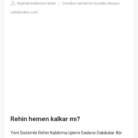
Kaynak kaldırma talebi
Cevabın tamamını burada okuyun:
|
sahibinden.com
Rehin hemen kalkar mı?
Yeni Sistemle Rehin Kaldırma İşlemi Sadece Dakikalar Alır