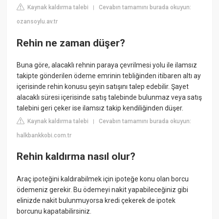
Kaynak kaldırma talebi
Cevabın tamamını burada okuyun:
|
ozansoylu.av.tr
Rehin ne zaman düşer?
Buna göre, alacaklı rehnin paraya çevrilmesi yolu ile ilamsız
takipte gönderilen ödeme emrinin tebliğinden itibaren altı ay
içerisinde rehin konusu şeyin satışını talep edebilir. Şayet
alacaklı süresi içerisinde satış talebinde bulunmaz veya satış
talebini geri çeker ise ilamsız takip kendiliğinden düşer.
Kaynak kaldırma talebi
Cevabın tamamını burada okuyun:
|
halkbankkobi.com.tr
Rehin kaldırma nasıl olur?
Araç ipoteğini kaldırabilmek için ipoteğe konu olan borcu
ödemeniz gerekir. Bu ödemeyi nakit yapabileceğiniz gibi
elinizde nakit bulunmuyorsa kredi çekerek de ipotek
borcunu kapatabilirsiniz.