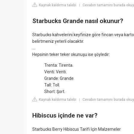
Kaynak kaldırma talebi
Cevabın tamamını burada okuy
|
Starbucks Grande nasıl okunur?
Starbucks kahvelerini keyfinize göre fincan veya karto
belirtmeniz yeterli olacaktır.
...
Hepsinin teker teker okunuşu ise şöyledir:
Trenta: Tirenta.
Venti: Venti.
Grande: Grande.
Tall: Toll.
Short: Şort.
Kaynak kaldırma talebi
Cevabın tamamını burada okuyu
|
Hibiscus içinde ne var?
Starbucks Berry Hibiscus Tarifi İçin Malzemeler