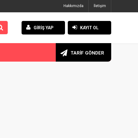
Hakkımızda
İletişim
GİRİŞ YAP
KAYIT OL
TARİF GÖNDER