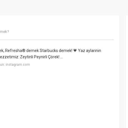
emek?
k, Refresha® demek Starbucks demek! 💗 Yaz aylarının
zetimiz: Zeytinli Peynirli Çörek! ​⁣...
yun: instagram.com