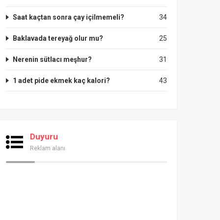
Saat kaçtan sonra çay içilmemeli?
34
Baklavada tereyağ olur mu?
25
Nerenin sütlacı meşhur?
31
1 adet pide ekmek kaç kalori?
43
Duyuru
Reklam alanı