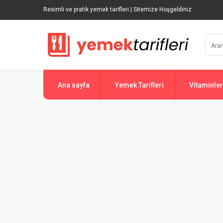
Resimli ve pratik yemek tarifleri | Sitemize Hoşgeldiniz
Ana sayfa
Yemek Tarifleri
Vitaminler