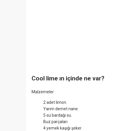
Cool lime ın içinde ne var?
Malzemeler
2 adet limon.
Yarım demet nane.
5 su bardağı su.
Buz parçaları
4 yemek kaşığı şeker.