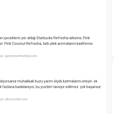
n içeceklerin yer aldığı Starbucks Refresha ailesine, Pink
. Pink Coconut Refresha, tatlı çilek aromalarını kadifemsi
un: gastronomiturkey.com
sun diyorsanız muhakkak buzu yarım ölçek katmalarını isteyin. ek
ı fazlaca baskılanıyor, bu yüzden tavsiye edilmez. çok başarısız
un: eksisozluk.com