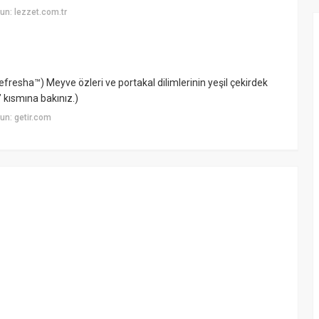
n: lezzet.com.tr
sha™) Meyve özleri ve portakal dilimlerinin yeşil çekirdek
” kısmına bakınız.)
un: getir.com