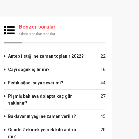
Benzer sorular
Sıkça sorulan sorular
Antep fıstığı ne zaman toplanır 2022?
22
Çayı soğuk içilir mi?
16
Fıstık ağacı suyu sever mi?
44
Pişmiş baklava dolapta kaç gün
27
saklanır?
Baklavanın yağı ne zaman verilir?
45
Günde 2 ekmek yemek kilo aldırır
20
mı?