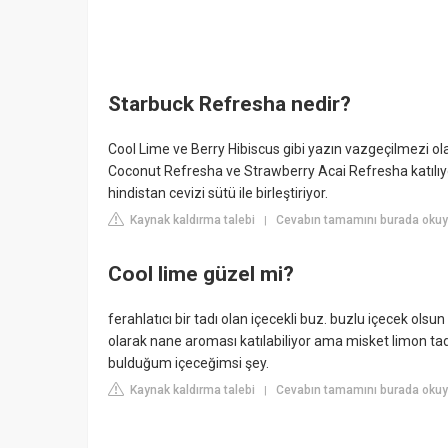
Starbuck Refresha nedir?
Cool Lime ve Berry Hibiscus gibi yazın vazgeçilmezi ola
Coconut Refresha ve Strawberry Acai Refresha katılıyor
hindistan cevizi sütü ile birleştiriyor.
Kaynak kaldırma talebi
Cevabın tamamını burada okuy
|
Cool lime güzel mi?
ferahlatıcı bir tadı olan içecekli buz. buzlu içecek ol
olarak nane aroması katılabiliyor ama misket limon tad
bulduğum içeceğimsi şey.
Kaynak kaldırma talebi
Cevabın tamamını burada okuy
|