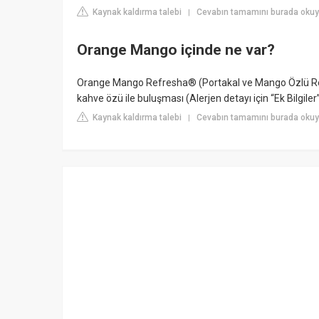
Kaynak kaldırma talebi
Cevabın tamamını burada okuyu
|
Orange Mango içinde ne var?
Orange Mango Refresha® (Portakal ve Mango Özlü Refre
kahve özü ile buluşması (Alerjen detayı için “Ek Bilgiler
Kaynak kaldırma talebi
Cevabın tamamını burada okuy
|