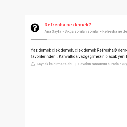
Refresha ne demek?
Ana Sayfa
»
Sıkça sorulan sorular
» Refresha ne d
Yaz demek çilek demek, çilek demek Refresha® deme
favorilerinden... Kahvaltıda vazgeçilmezin olacak yeni lez
Kaynak kaldırma talebi
Cevabın tamamını burada oku
|