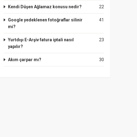
Kendi Düşen Ağlamaz konusu nedir?
22
Google yedeklenen fotoğraflar silinir
41
mi?
Yurtdışı E-Arşiv fatura iptali nasıl
23
yapılır?
Akım çarpar mı?
30