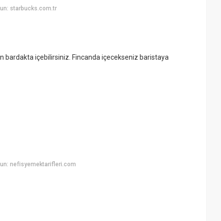
un: starbucks.com.tr
n bardakta içebilirsiniz. Fincanda içecekseniz baristaya
n: nefisyemektarifleri.com