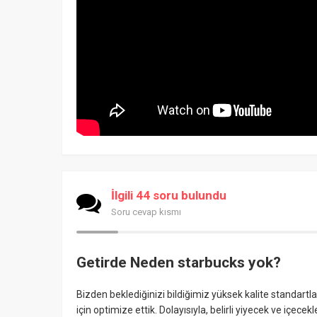
İlgili 44 soru bulundu
Soru cevap kısmı
Getirde Neden starbucks yok?
Bizden beklediğinizi bildiğimiz yüksek kalite standart
için optimize ettik. Dolayısıyla, belirli yiyecek ve içece