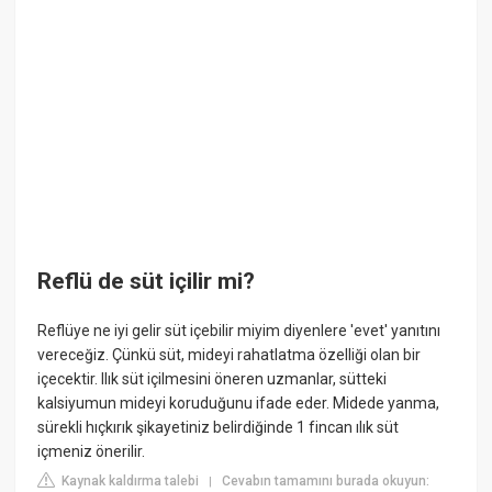
Reflü de süt içilir mi?
Reflüye ne iyi gelir süt içebilir miyim diyenlere 'evet' yanıtını
vereceğiz. Çünkü süt, mideyi rahatlatma özelliği olan bir
içecektir. Ilık süt içilmesini öneren uzmanlar, sütteki
kalsiyumun mideyi koruduğunu ifade eder. Midede yanma,
sürekli hıçkırık şikayetiniz belirdiğinde 1 fincan ılık süt
içmeniz önerilir.
Kaynak kaldırma talebi
Cevabın tamamını burada okuyun:
|