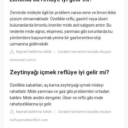
Zeminde mideyle ilgili bir problem varsa nene ve limon ikilisi
çözüm olmamaktadır. Özellikle reflü, gastrit veya ülseri
bulunanlarda limonlu öneriler mide asit salgısını artırır. Bu
nedenle mide ağrısı, ekşimesi, yanması gibi sorunlarda bu
yöntemlere başvurmak yerine bir gastorenteoroloji
uzmanına gidilmelidir.
Kaynak kaldırma talebi
Cevabın tamamını burada okuyun:
|
memorial.com.tr
Zeytinyağı içmek reflüye iyi gelir mi?
Özellikle sabahları, aç karna zeytinyağı içmek mideyi
rahatlatır. Mide yanması ve gaz gibi problemleri ortadan
kaldırır. Mide asidini dengeler. Ülser ve reflü gibi mide
rahatsızlıklarına iyi gelir.
Kaynak kaldırma talebi
Cevabın tamamını burada okuyun:
|
nefisyemektarifleri.com