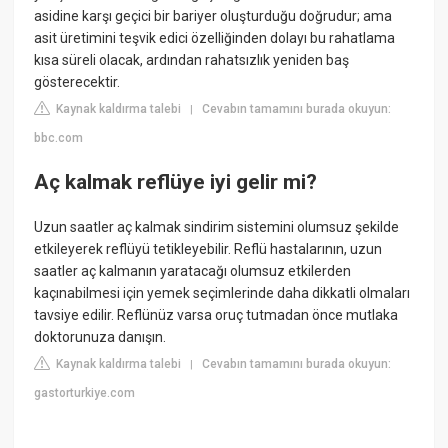
asidine karşı geçici bir bariyer oluşturduğu doğrudur; ama
asit üretimini teşvik edici özelliğinden dolayı bu rahatlama
kısa süreli olacak, ardından rahatsızlık yeniden baş
gösterecektir.
Kaynak kaldırma talebi
Cevabın tamamını burada okuyun:
|
bbc.com
Aç kalmak reflüye iyi gelir mi?
Uzun saatler aç kalmak sindirim sistemini olumsuz şekilde
etkileyerek reflüyü tetikleyebilir. Reflü hastalarının, uzun
saatler aç kalmanın yaratacağı olumsuz etkilerden
kaçınabilmesi için yemek seçimlerinde daha dikkatli olmaları
tavsiye edilir. Reflünüz varsa oruç tutmadan önce mutlaka
doktorunuza danışın.
Kaynak kaldırma talebi
Cevabın tamamını burada okuyun:
|
gastorturkiye.com