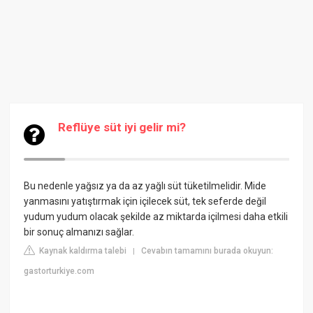
Reflüye süt iyi gelir mi?
Bu nedenle yağsız ya da az yağlı süt tüketilmelidir. Mide
yanmasını yatıştırmak için içilecek süt, tek seferde değil
yudum yudum olacak şekilde az miktarda içilmesi daha etkili
bir sonuç almanızı sağlar.
Kaynak kaldırma talebi
Cevabın tamamını burada okuyun:
|
gastorturkiye.com