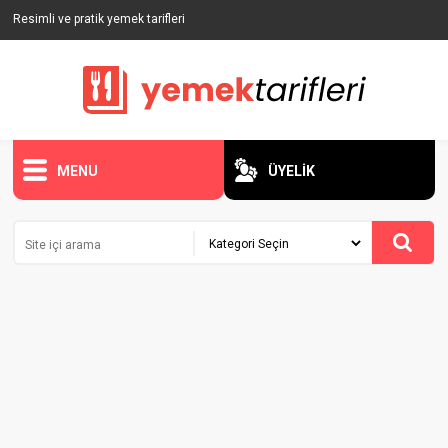
Resimli ve pratik yemek tarifleri
MENU
ÜYELİK