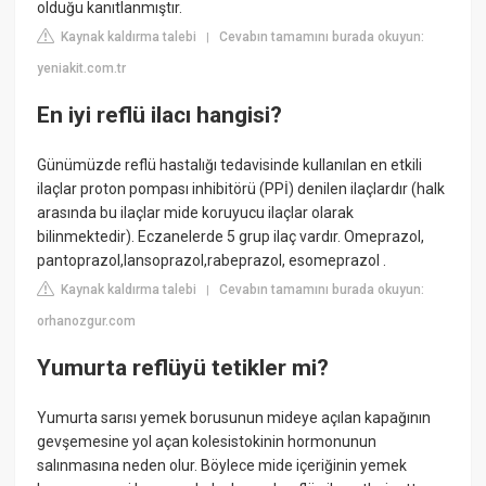
olduğu kanıtlanmıştır.
Kaynak kaldırma talebi
Cevabın tamamını burada okuyun:
|
yeniakit.com.tr
En iyi reflü ilacı hangisi?
Günümüzde reflü hastalığı tedavisinde kullanılan en etkili
ilaçlar proton pompası inhibitörü (PPİ) denilen ilaçlardır (halk
arasında bu ilaçlar mide koruyucu ilaçlar olarak
bilinmektedir). Eczanelerde 5 grup ilaç vardır. Omeprazol,
pantoprazol,lansoprazol,rabeprazol, esomeprazol .
Kaynak kaldırma talebi
Cevabın tamamını burada okuyun:
|
orhanozgur.com
Yumurta reflüyü tetikler mi?
Yumurta sarısı yemek borusunun mideye açılan kapağının
gevşemesine yol açan kolesistokinin hormonunun
salınmasına neden olur. Böylece mide içeriğinin yemek