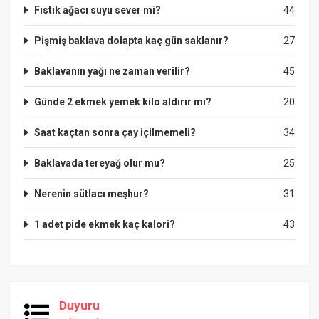
Fıstık ağacı suyu sever mi?
44
Pişmiş baklava dolapta kaç gün saklanır?
27
Baklavanın yağı ne zaman verilir?
45
Günde 2 ekmek yemek kilo aldırır mı?
20
Saat kaçtan sonra çay içilmemeli?
34
Baklavada tereyağ olur mu?
25
Nerenin sütlacı meşhur?
31
1 adet pide ekmek kaç kalori?
43
Duyuru