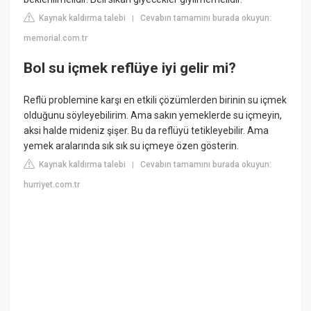
Kaynak kaldırma talebi
Cevabın tamamını burada okuyun:
|
memorial.com.tr
Bol su içmek reflüye iyi gelir mi?
Reflü problemine karşı en etkili çözümlerden birinin su içmek
olduğunu söyleyebilirim. Ama sakın yemeklerde su içmeyin,
aksi halde mideniz şişer. Bu da reflüyü tetikleyebilir. Ama
yemek aralarında sık sık su içmeye özen gösterin.
Kaynak kaldırma talebi
Cevabın tamamını burada okuyun:
|
hurriyet.com.tr