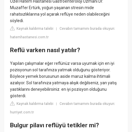
Özel Hatem Hastanesi Gastroenteroloji Uzmanı Dr.
Muzaffer Ertürk, yoğun yaşanan stresin mide
rahatsızlıklarına yol açarak reflüye neden olabileceğini
söyledi.
Kaynak kaldırma talebi
Cevabın tamamını burada okuyun:
|
hatemhastanesi.com.tr
Reflü varken nasıl yatılır?
Yapılan çalışmalar eğer reflünüz varsa uyumak için en iyi
pozisyonun sol tarafınıza yatmak olduğunu gösteriyor.
Böylece yemek borusunun aside maruz kalma ihtimali
azalıyor. Sol tarafınıza yatmaya alışık değilseniz, yan yatış
yastıklarını deneyebilirsiniz. en iyi pozisyon olduğunu
gösterdi.
Kaynak kaldırma talebi
Cevabın tamamını burada okuyun:
|
hurriyet.com.tr
Bulgur pilavı reflüyü tetikler mi?