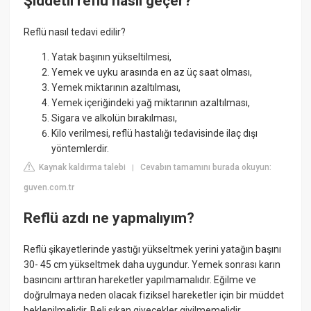
Şiddetli reflü nasıl geçer?
Reflü nasıl tedavi edilir?
Yatak başının yükseltilmesi,
Yemek ve uyku arasında en az üç saat olması,
Yemek miktarının azaltılması,
Yemek içeriğindeki yağ miktarının azaltılması,
Sigara ve alkolün bırakılması,
Kilo verilmesi, reflü hastalığı tedavisinde ilaç dışı
yöntemlerdir.
Kaynak kaldırma talebi
Cevabın tamamını burada okuyun:
|
guven.com.tr
Reflü azdı ne yapmalıyım?
Reflü şikayetlerinde yastığı yükseltmek yerini yatağın başını
30- 45 cm yükseltmek daha uygundur. Yemek sonrası karın
basıncını arttıran hareketler yapılmamalıdır. Eğilme ve
doğrulmaya neden olacak fiziksel hareketler için bir müddet
beklenilmelidir. Beli sıkan giyecekler giyilmemelidir.