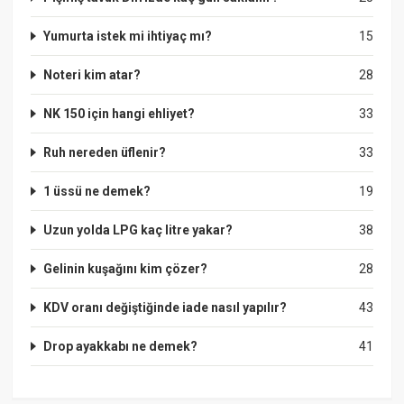
Yumurta istek mi ihtiyaç mı?
15
Noteri kim atar?
28
NK 150 için hangi ehliyet?
33
Ruh nereden üflenir?
33
1 üssü ne demek?
19
Uzun yolda LPG kaç litre yakar?
38
Gelinin kuşağını kim çözer?
28
KDV oranı değiştiğinde iade nasıl yapılır?
43
Drop ayakkabı ne demek?
41