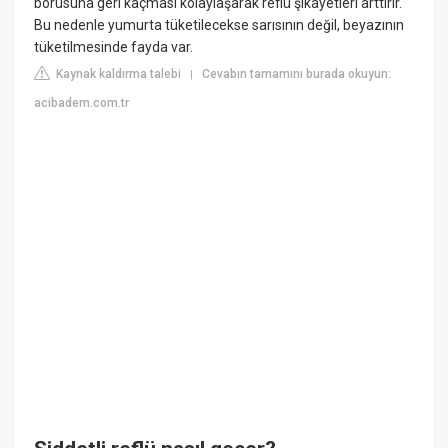
borusuna geri kaçması kolaylaşarak reflü şikayetleri arttırır.
Bu nedenle yumurta tüketilecekse sarısının değil, beyazının
tüketilmesinde fayda var.
Kaynak kaldırma talebi
Cevabın tamamını burada okuyun:
|
acibadem.com.tr