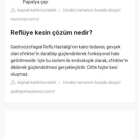
Papatya çayı
Kaynak kaldırma talebi
Cevabın tamamını burada okuyun:
|
memorial.com.tr
Reflüye kesin çözüm nedir?
Gastroözofagial Reflü Hastalığı'nın kalıcı tedavisi, gevşek
olan sfinkter'in daraltılıp güçlendirilerek fonksiyonel hale
getirilmesidir. İşte bu sistem ile endoskopik olarak, sfinkter'in
dikilerek güçlendirilmesi gerçekleştirilir. Ciltte hiçbir kesi
oluşmaz.
Kaynak kaldırma talebi
Cevabın tamamını burada okuyun:
|
yeditepehastanesi.com.tr