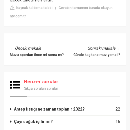
Kaynak kaldırma talebi
Cevabın tamamını burada okuyun:
|
ntv.com.tr
←
Önceki makale
Sonraki makale
→
Muzu spordan önce mi sonra mı?
Günde kaç tane muz yemeli?
Benzer sorular
Sıkça sorulan sorular
Antep fıstığı ne zaman toplanır 2022?
22
Çayı soğuk içilir mi?
16