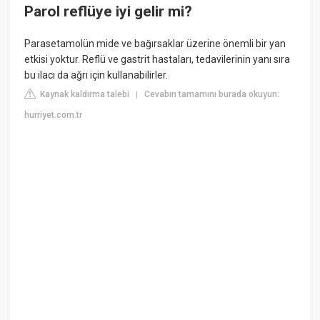
Parol reflüye iyi gelir mi?
Parasetamolün mide ve bağırsaklar üzerine önemli bir yan
etkisi yoktur. Reflü ve gastrit hastaları, tedavilerinin yanı sıra
bu ilacı da ağrı için kullanabilirler.
Kaynak kaldırma talebi
Cevabın tamamını burada okuyun:
|
hurriyet.com.tr