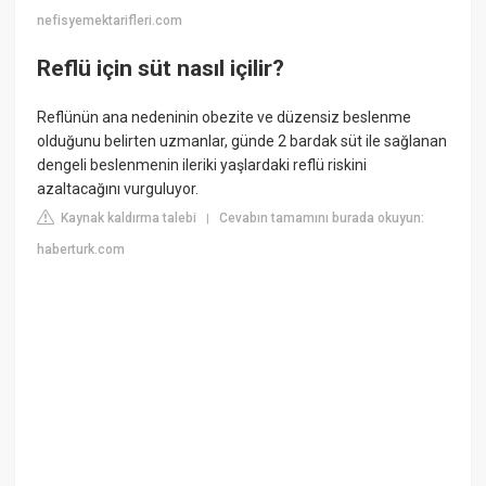
nefisyemektarifleri.com
Reflü için süt nasıl içilir?
Reflünün ana nedeninin obezite ve düzensiz beslenme
olduğunu belirten uzmanlar, günde 2 bardak süt ile sağlanan
dengeli beslenmenin ileriki yaşlardaki reflü riskini
azaltacağını vurguluyor.
Kaynak kaldırma talebi
Cevabın tamamını burada okuyun:
|
haberturk.com