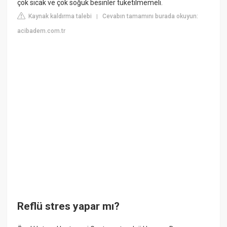
çok sıcak ve çok soğuk besinler tüketilmemeli.
Kaynak kaldırma talebi
Cevabın tamamını burada okuyun:
|
acibadem.com.tr
Reflü stres yapar mı?