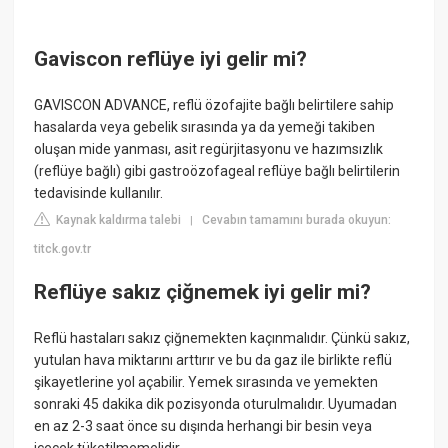
Gaviscon reflüye iyi gelir mi?
GAVISCON ADVANCE, reflü özofajite bağlı belirtilere sahip
hasalarda veya gebelik sırasında ya da yemeği takiben
oluşan mide yanması, asit regürjitasyonu ve hazımsızlık
(reflüye bağlı) gibi gastroözofageal reflüye bağlı belirtilerin
tedavisinde kullanılır.
Kaynak kaldırma talebi
Cevabın tamamını burada okuyun:
|
titck.gov.tr
Reflüye sakız çiğnemek iyi gelir mi?
Reflü hastaları sakız çiğnemekten kaçınmalıdır. Çünkü sakız,
yutulan hava miktarını arttırır ve bu da gaz ile birlikte reflü
şikayetlerine yol açabilir. Yemek sırasında ve yemekten
sonraki 45 dakika dik pozisyonda oturulmalıdır. Uyumadan
en az 2-3 saat önce su dışında herhangi bir besin veya
içecek tüketilmemelidir.