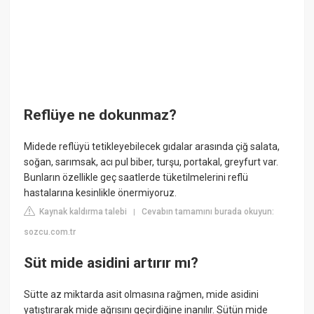
Reflüye ne dokunmaz?
Midede reflüyü tetikleyebilecek gıdalar arasında çiğ salata,
soğan, sarımsak, acı pul biber, turşu, portakal, greyfurt var.
Bunların özellikle geç saatlerde tüketilmelerini reflü
hastalarına kesinlikle önermiyoruz.
Kaynak kaldırma talebi
Cevabın tamamını burada okuyun:
|
sozcu.com.tr
Süt mide asidini artırır mı?
Sütte az miktarda asit olmasına rağmen, mide asidini
yatıştırarak mide ağrısını geçirdiğine inanılır. Sütün mide