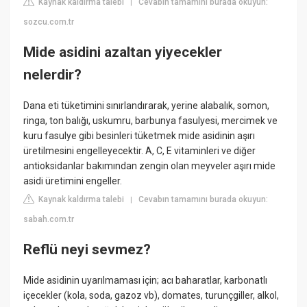
Kaynak kaldırma talebi
Cevabın tamamını burada okuyun:
|
sozcu.com.tr
Mide asidini azaltan yiyecekler
nelerdir?
Dana eti tüketimini sınırlandırarak, yerine alabalık, somon,
ringa, ton balığı, uskumru, barbunya fasulyesi, mercimek ve
kuru fasulye gibi besinleri tüketmek mide asidinin aşırı
üretilmesini engelleyecektir. A, C, E vitaminleri ve diğer
antioksidanlar bakımından zengin olan meyveler aşırı mide
asidi üretimini engeller.
Kaynak kaldırma talebi
Cevabın tamamını burada okuyun:
|
sabah.com.tr
Reflü neyi sevmez?
Mide asidinin uyarılmaması için; acı baharatlar, karbonatlı
içecekler (kola, soda, gazoz vb), domates, turunçgiller, alkol,