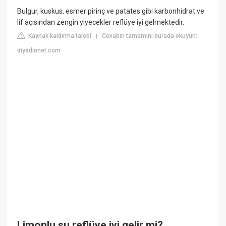
Bulgur, kuskus, esmer pirinç ve patates gibi karbonhidrat ve
lif açısından zengin yiyecekler reflüye iyi gelmektedir.
Kaynak kaldırma talebi
Cevabın tamamını burada okuyun:
|
diyadinnet.com
Limonlu su reflüye iyi gelir mi?