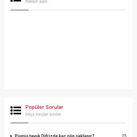
Reklam alanı
Popüler Sorular
Sıkça sorulan sorular
Pişmiş tavuk Difrizde kaç gün saklanır?
25