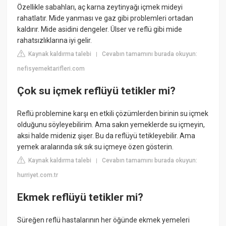
Özellikle sabahları, aç karna zeytinyağı içmek mideyi
rahatlatır. Mide yanması ve gaz gibi problemleri ortadan
kaldırır. Mide asidini dengeler. Ülser ve reflü gibi mide
rahatsızlıklarına iyi gelir.
Kaynak kaldırma talebi
Cevabın tamamını burada okuyun:
|
nefisyemektarifleri.com
Çok su içmek reflüyü tetikler mi?
Reflü problemine karşı en etkili çözümlerden birinin su içmek
olduğunu söyleyebilirim. Ama sakın yemeklerde su içmeyin,
aksi halde mideniz şişer. Bu da reflüyü tetikleyebilir. Ama
yemek aralarında sık sık su içmeye özen gösterin.
Kaynak kaldırma talebi
Cevabın tamamını burada okuyun:
|
hurriyet.com.tr
Ekmek reflüyü tetikler mi?
Süreğen reflü hastalarının her öğünde ekmek yemeleri