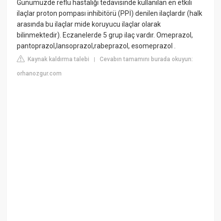
Günümüzde reflü hastalığı tedavisinde kullanılan en etkili
ilaçlar proton pompası inhibitörü (PPİ) denilen ilaçlardır (halk
arasında bu ilaçlar mide koruyucu ilaçlar olarak
bilinmektedir). Eczanelerde 5 grup ilaç vardır. Omeprazol,
pantoprazol,lansoprazol,rabeprazol, esomeprazol .
Kaynak kaldırma talebi
Cevabın tamamını burada okuyun:
|
orhanozgur.com