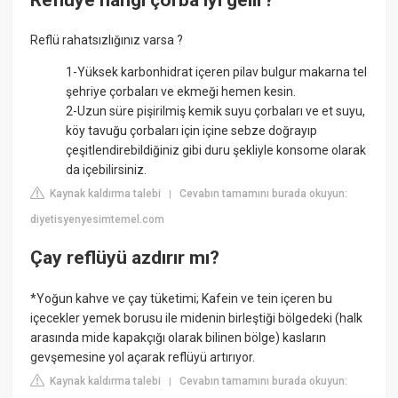
Reflü rahatsızlığınız varsa ?
1-Yüksek karbonhidrat içeren pilav bulgur makarna tel
şehriye çorbaları ve ekmeği hemen kesin.
2-Uzun süre pişirilmiş kemik suyu çorbaları ve et suyu,
köy tavuğu çorbaları için içine sebze doğrayıp
çeşitlendirebildiğiniz gibi duru şekliyle konsome olarak
da içebilirsiniz.
Kaynak kaldırma talebi
Cevabın tamamını burada okuyun:
|
diyetisyenyesimtemel.com
Çay reflüyü azdırır mı?
*Yoğun kahve ve çay tüketimi; Kafein ve tein içeren bu
içecekler yemek borusu ile midenin birleştiği bölgedeki (halk
arasında mide kapakçığı olarak bilinen bölge) kasların
gevşemesine yol açarak reflüyü artırıyor.
Kaynak kaldırma talebi
Cevabın tamamını burada okuyun:
|