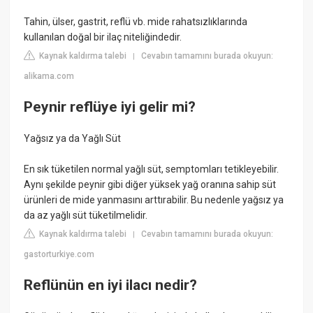
Tahin, ülser, gastrit, reflü vb. mide rahatsızlıklarında
kullanılan doğal bir ilaç niteliğindedir.
Kaynak kaldırma talebi
Cevabın tamamını burada okuyun:
|
alikama.com
Peynir reflüye iyi gelir mi?
Yağsız ya da Yağlı Süt
En sık tüketilen normal yağlı süt, semptomları tetikleyebilir.
Aynı şekilde peynir gibi diğer yüksek yağ oranına sahip süt
ürünleri de mide yanmasını arttırabilir. Bu nedenle yağsız ya
da az yağlı süt tüketilmelidir.
Kaynak kaldırma talebi
Cevabın tamamını burada okuyun:
|
gastorturkiye.com
Reflünün en iyi ilacı nedir?