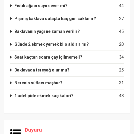
Fıstık ağacı suyu sever mi?
44
Pişmiş baklava dolapta kaç gün saklanır?
27
Baklavanın yağı ne zaman verilir?
45
Günde 2 ekmek yemek kilo aldırır mı?
20
Saat kaçtan sonra çay içilmemeli?
34
Baklavada tereyağ olur mu?
25
Nerenin sütlacı meşhur?
31
1 adet pide ekmek kaç kalori?
43
Duyuru