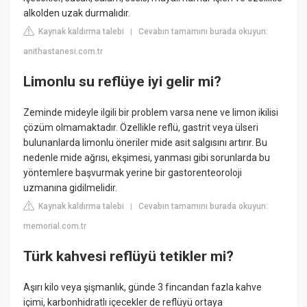
alkolden uzak durmalıdır.
Kaynak kaldırma talebi
Cevabın tamamını burada okuyun:
|
anithastanesi.com.tr
Limonlu su reflüye iyi gelir mi?
Zeminde mideyle ilgili bir problem varsa nene ve limon ikilisi
çözüm olmamaktadır. Özellikle reflü, gastrit veya ülseri
bulunanlarda limonlu öneriler mide asit salgısını artırır. Bu
nedenle mide ağrısı, ekşimesi, yanması gibi sorunlarda bu
yöntemlere başvurmak yerine bir gastorenteoroloji
uzmanına gidilmelidir.
Kaynak kaldırma talebi
Cevabın tamamını burada okuyun:
|
memorial.com.tr
Türk kahvesi reflüyü tetikler mi?
Aşırı kilo veya şişmanlık, günde 3 fincandan fazla kahve
içimi, karbonhidratlı içecekler de reflüyü ortaya