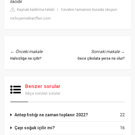
ilacıdır.
Kaynak kaldırma talebi
Cevabın tamamını burada okuyun:
|
nefisyemektarifleri.com
←
Önceki makale
Sonraki makale
→
Halsizliğe ne içilir?
Gece çikolata yerse ne olur?
Benzer sorular
Sıkça sorulan sorular
Antep fıstığı ne zaman toplanır 2022?
22
Çayı soğuk içilir mi?
16