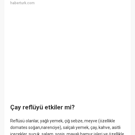
haberturk.com
Çay reflüyü etkiler mi?
Reflüsü olanlar, yağlı yemek, çiğ sebze, meyve (özellikle
domates soğan,narenciye), salçalı yemek, çay, kahve, asitli
içecekler, sucuk, salam, sosis, mayalı hamur işleri ve özellikle