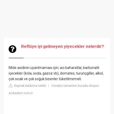
Reflüye iyi gelmeyen yiyecekler nelerdir?
Mide asidinin uyarılmaması için; acı baharatlar, karbonatlı
içecekler (kola, soda, gazoz vb), domates, turunçgiller, alkol,
çok sıcak ve çok soğuk besinler tüketilmemeli.
Kaynak kaldırma talebi
Cevabın tamamını burada okuyun:
|
acibadem.com.tr