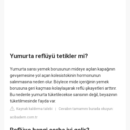
Yumurta reflüyü tetikler mi?
Yumurta sarısı yemek borusunun mideye açılan kapağının
gevşemesine yol açan kolesistokinin hormonunun
salınmasına neden olur. Böylece mide içeriğinin yemek
borusuna geri kaçması kolaylaşarak reflü şikayetleri arttırır.
Bu nedenle yumurta tüketilecekse sarısının değil, beyazının
tüketilmesinde fayda var.
Kaynak kaldırma talebi
Cevabın tamamını burada okuyun:
|
acibadem.com.tr
Reflüye hangi çorba iyi gelir?