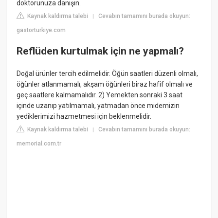
doktorunuza danışın.
Kaynak kaldırma talebi
Cevabın tamamını burada okuyun:
|
gastorturkiye.com
Reflüden kurtulmak için ne yapmalı?
Doğal ürünler tercih edilmelidir. Öğün saatleri düzenli olmalı,
öğünler atlanmamalı, akşam öğünleri biraz hafif olmalı ve
geç saatlere kalmamalıdır. 2) Yemekten sonraki 3 saat
içinde uzanıp yatılmamalı, yatmadan önce midemizin
yediklerimizi hazmetmesi için beklenmelidir.
Kaynak kaldırma talebi
Cevabın tamamını burada okuyun:
|
memorial.com.tr