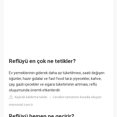
Reflüyü en çok ne tetikler?
Ev yemeklerinin giderek daha az tüketilmesi, saati değişen
öğünler, hazır gıdalar ve fast food tarzı yiyecekler, kahve,
çay, gazlı içecekler ve sigara tüketiminin artması, reflü
oluşumunda önemli etkenlerdir.
Kaynak kaldırma talebi
Cevabın tamamını burada okuyun:
|
memorial.com.tr
Reflüyü hemen ne geçirir?