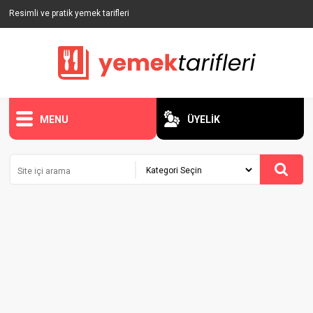
Resimli ve pratik yemek tarifleri
MENU
ÜYELİK