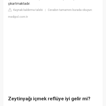
çıkartmaktadır.
Kaynak kaldırma talebi
Cevabın tamamını burada okuyun:
|
medipol.com.tr
Zeytinyağı içmek reflüye iyi gelir mi?