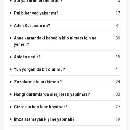
Süt yan ürünleri nelerdir?
40
Pul biber yağ yakar mı?
17
Aden Kürt ismi mi?
31
Anne karnındaki bebeğin kilo alması için ne
36
yemeli?
Able to nedir?
15
Yün yorgan da bit olur mu?
41
Zazaların ataları kimdir?
24
Hangi durumlarda alerji testi yapılmaz?
30
Cizre'nin kaç tane köyü var?
27
İmza atamayan kişi ne yapmalı?
19