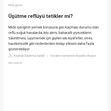
titck.gov.tr
Üşütme reflüyü tetikler mi?
Mide içeriğinin yemek borusuna geri kaçması durumu olan
reflü soğuk havalarda; kilo alımı, baharatlı yiyeceklerin
tüketilmesi, üşümemek için giyilen sıkı kıyafetler, stres,
hareketsizlik gibi nedenlerden dolayı etkisini daha fazla
gösterebiliyor.
Kaynak kaldırma talebi
Cevabın tamamını burada okuyun:
|
ntv.com.tr