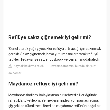
Reflüye sakız çiğnemek iyi gelir mi?
'Genel olarak yağlı yiyecekler reflüyü artıracağı için sakınmak
gerekir. Sakız çiğnemek, hava yutulmasını artırarak reflüyü
tetikler. Tedavisi ise ilaç, endoskopik ve cerrahi müdahaledir.
Kaynak kaldırma talebi
Cevabın tamamını burada okuyun:
|
aa.com.tr
Maydanoz reflüye iyi gelir mi?
Maydanoz sindirimi kolaylaştıran bir sebzedir. Her öğünde
rahatlıkla tüketilebilir. Yemeklerin mideyi yormaması adına,
çiğ şekilde tüketilmesi önerilen maydanoz reflünün doğal bir