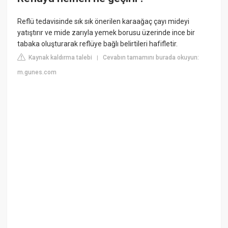
Reflü tedavisinde sık sık önerilen karaağaç çayı mideyi
yatıştırır ve mide zarıyla yemek borusu üzerinde ince bir
tabaka oluşturarak reflüye bağlı belirtileri hafifletir.
Kaynak kaldırma talebi
Cevabın tamamını burada okuyun:
|
m.gunes.com