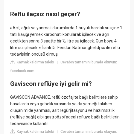
Reflü ilaçsız nasıl geçer?
▪️ Acil, ağrılı ve yanmalı durumlarda 1 büyük bardak su içine 1
tatlı kaşığı yemek karbonatı konularak içilecek ve ağrı
geçtikten sonra 3 saatte bir ½ litre su içilecek. Gün boyu 4
litre su içilecek. ▪️ İranlı Dr. Feridun Batmanghelidj su ile reflü
tedavisinin öncüsü olmuş.
Kaynak kaldırma talebi
Cevabın tamamını burada okuyun:
|
facebook.com
Gaviscon reflüye iyi gelir mi?
GAVISCON ADVANCE, reflü özofajite bağlı belirtilere sahip
hasalarda veya gebelik sırasında ya da yemeği takiben
oluşan mide yanması, asit regürjitasyonu ve hazımsızlık
(reflüye bağlı) gibi gastroözofageal reflüye bağlı belirtilerin
tedavisinde kullanılır.
Kaynak kaldırma talebi
Cevabın tamamını burada okuyun:
|