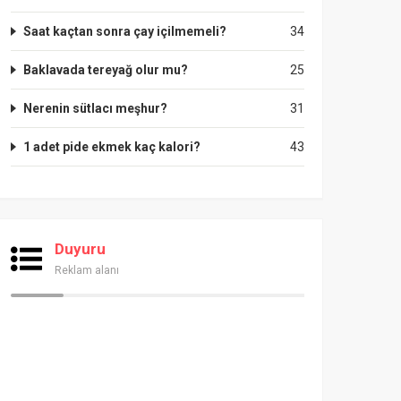
Saat kaçtan sonra çay içilmemeli?
34
Baklavada tereyağ olur mu?
25
Nerenin sütlacı meşhur?
31
1 adet pide ekmek kaç kalori?
43
Duyuru
Reklam alanı