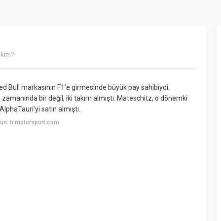
 kim?
Red Bull markasının F1'e girmesinde büyük pay sahibiydi.
 zamanında bir değil, iki takım almıştı. Mateschitz, o dönemki
AlphaTauri'yi satın almıştı.
un: tr.motorsport.com