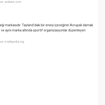
yun: arabam.com
eği markasıdır. Tayland'daki bir enerji içeceğinin Avrupalı damak
k ve aynı marka altında sportif organizasyonlar düzenleyen
: tr.wikipedia.org