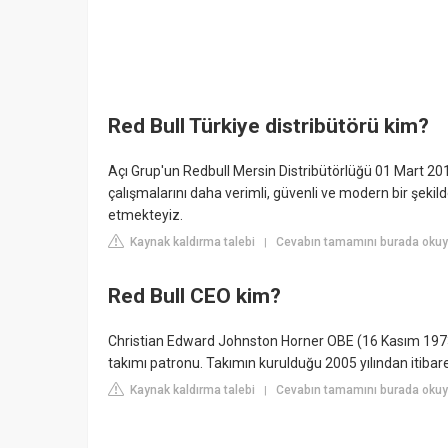
Red Bull Türkiye distribütörü kim?
Açı Grup'un Redbull Mersin Distribütörlüğü 01 Mart 201
çalışmalarını daha verimli, güvenli ve modern bir şekil
etmekteyiz.
Kaynak kaldırma talebi
Cevabın tamamını burada okuy
|
Red Bull CEO kim?
Christian Edward Johnston Horner OBE (16 Kasım 1973; 
takımı patronu. Takımın kurulduğu 2005 yılından itibar
Kaynak kaldırma talebi
Cevabın tamamını burada okuyun
|