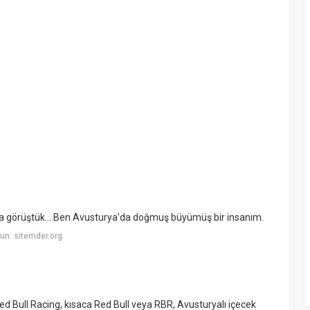
' la görüştük… Ben Avusturya'da doğmuş büyümüş bir insanım.
un: sitemder.org
d Bull Racing, kısaca Red Bull veya RBR, Avusturyalı içecek