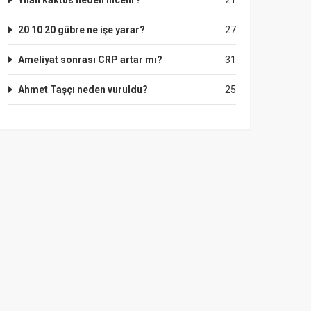
Yılan kaktüs neden incelir?
21
20 10 20 gübre ne işe yarar?
27
Ameliyat sonrası CRP artar mı?
31
Ahmet Taşçı neden vuruldu?
25