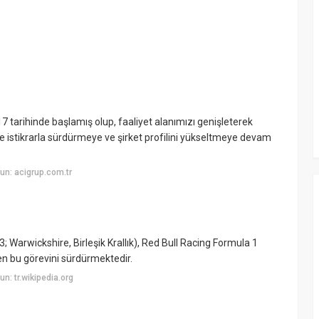
7 tarihinde başlamış olup, faaliyet alanımızı genişleterek
de istikrarla sürdürmeye ve şirket profilini yükseltmeye devam
un: acigrup.com.tr
Warwickshire, Birleşik Krallık), Red Bull Racing Formula 1
en bu görevini sürdürmektedir.
: tr.wikipedia.org