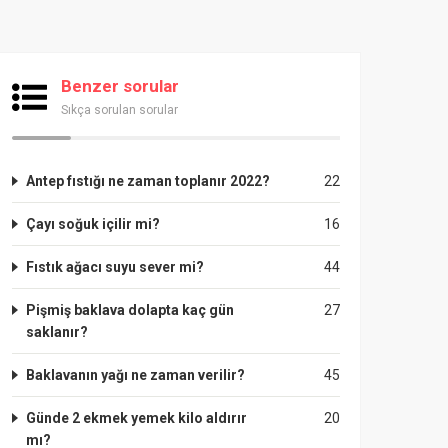
Benzer sorular
Sıkça sorulan sorular
Antep fıstığı ne zaman toplanır 2022?
22
Çayı soğuk içilir mi?
16
Fıstık ağacı suyu sever mi?
44
Pişmiş baklava dolapta kaç gün
27
saklanır?
Baklavanın yağı ne zaman verilir?
45
Günde 2 ekmek yemek kilo aldırır
20
mı?