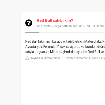
Red Bull sahibi kim?
Ana Sayfa
»
Sıkça sorulan sorular
» Red Bull sahibi
Red Bull takımının kurucu ortağı Dietrich Mateschitz, 
Avusturyalı, Formula 1'i çok seviyordu ve bundan ötürü
adıyla Jaguar ve Minardi, şimdiki adıyla ise Red Bull ve 
Kaynak kaldırma talebi
Cevabın tamamını burada okuy
|