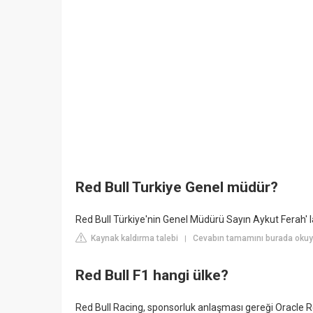
Red Bull Turkiye Genel müdür?
Red Bull Türkiye'nin Genel Müdürü Sayın Aykut Ferah
Kaynak kaldırma talebi
Cevabın tamamını burada okuy
|
Red Bull F1 hangi ülke?
Red Bull Racing, sponsorluk anlaşması gereği Oracle Re