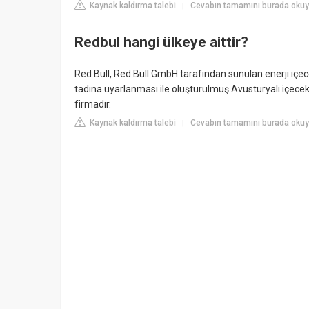
Kaynak kaldırma talebi
Cevabın tamamını burada oku
|
Redbul hangi ülkeye aittir?
Red Bull, Red Bull GmbH tarafından sunulan enerji içec
tadına uyarlanması ile oluşturulmuş Avusturyalı içece
firmadır.
Kaynak kaldırma talebi
Cevabın tamamını burada okuyun
|