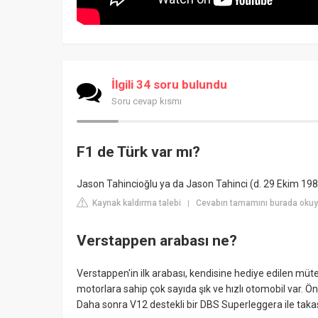
İlgili 34 soru bulundu
Soru cevap kısmı
F1 de Türk var mı?
Jason Tahincioğlu ya da Jason Tahinci (d. 29 Ekim 1983 Br
Kaynak kaldırma talebi
Cevabın tamamını burada okuyun
|
Verstappen arabası ne?
Verstappen'in ilk arabası, kendisine hediye edilen mü
motorlara sahip çok sayıda şık ve hızlı otomobil var. 
Daha sonra V12 destekli bir DBS Superleggera ile takas