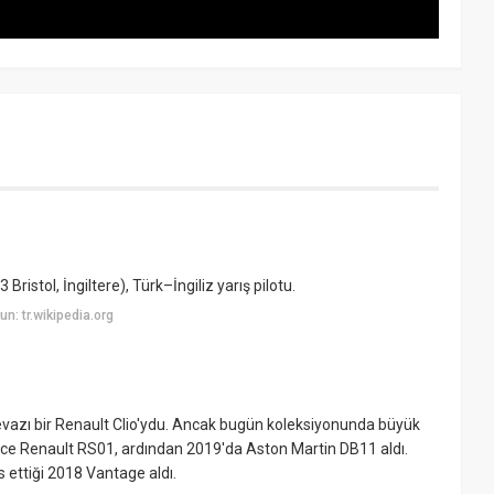
istol, İngiltere), Türk–İngiliz yarış pilotu.
: tr.wikipedia.org
tevazı bir Renault Clio'ydu. Ancak bugün koleksiyonunda büyük
Önce Renault RS01, ardından 2019'da Aston Martin DB11 aldı.
 ettiği 2018 Vantage aldı.