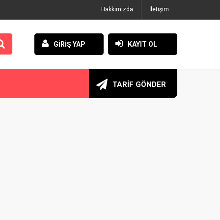
Hakkımızda
İletişim
GİRİŞ YAP
KAYIT OL
TARİF GÖNDER