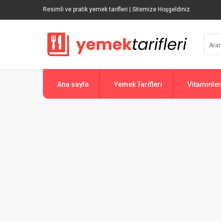
Resimli ve pratik yemek tarifleri | Sitemize Hoşgeldiniz
Ana sayfa
Yemek Tarifleri
Vitaminler