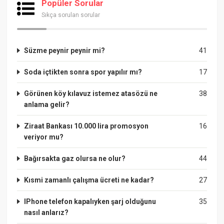
Popüler Sorular
Sıkça sorulan sorular
Süzme peynir peynir mi?
41
Soda içtikten sonra spor yapılır mı?
17
Görünen köy kılavuz istemez atasözü ne
38
anlama gelir?
Ziraat Bankası 10.000 lira promosyon
16
veriyor mu?
Bağırsakta gaz olursa ne olur?
44
Kısmi zamanlı çalışma ücreti ne kadar?
27
IPhone telefon kapalıyken şarj olduğunu
35
nasıl anlarız?