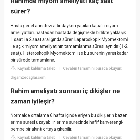
Rahimde miyom ameliyatı kaç saat
sürer?
Hasta genel anestezi altındayken yapılan kapalı miyom
ameliyatları, hastadan hastada değişmekle birlikte yaklaşık
1 saat ila 2 saat aralığında sürer. Laparoskopik Myomektomi
ile açık miyom ameliyatının tamamlanma süresi aynıdır (1-2
saat). Histeroskopik Myomektomi ise bu sürenin yarısı kadar
bir sürede tamamlanır.
Kaynak kaldırma talebi
Cevabın tamamını burada okuyun:
|
drgamzecaglar.com
Rahim ameliyatı sonrası iç dikişler ne
zaman iyileşir?
Normalde ortalama 6 hafta içinde eriyen bu dikişlerin bazen
erime süresi uzayabilir, erime sürecinde hafif kahverengi-
pembe bir akıntı ortaya çıkabilir.
Kaynak kaldırma talebi
Cevabın tamamını burada okuyun:
|