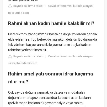
Kaynak kaldırma talebi
Cevabın tamamını burada okuyun:
|
m.youtube.com
Rahmi alınan kadın hamile kalabilir mi?
Histerektomi yaptığımız bir hasta da doğal yollardan gebelik
elde edilemez. Tüp bebek de mümkün değildir. Bu durumda
tek yöntem taşıyıcı annelik ile yumurtanın başka kadının
rahmine yerleştirilmesidir.
Kaynak kaldırma talebi
Cevabın tamamını burada okuyun:
|
sevtaphamdemir.com
Rahim ameliyatı sonrası idrar kaçırma
olur mu?
Çok sayıda doğum yapmak ya da zor ve müdahaleli
doğumlar menapoz sonrası idrar kesesini asan kasların
(pelvik taban kaslarının) gevşemesiyle veya rahim