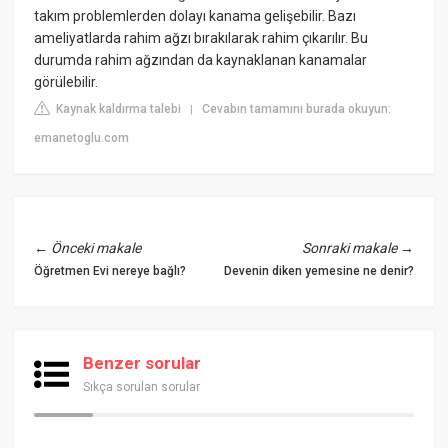
takım problemlerden dolayı kanama gelişebilir. Bazı
ameliyatlarda rahim ağzı bırakılarak rahim çıkarılır. Bu
durumda rahim ağzından da kaynaklanan kanamalar
görülebilir.
Kaynak kaldırma talebi
Cevabın tamamını burada okuyun:
|
emanetoglu.com
←
Önceki makale
Sonraki makale
→
Öğretmen Evi nereye bağlı?
Devenin diken yemesine ne denir?
Benzer sorular
Sıkça sorulan sorular