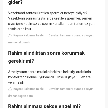
gider?
Vazektomi sonrası üretilen spermler nereye gidiyor?
Vazektomi sonrası testislerde üretilen spermler, semen
sıvısı içine katılmaz ve sperm kanallarından ilerlemez yani
testislerde kalır.
Kaynak kaldırma talebi
Cevabın tamamını burada okuyun:
|
memorial.com.tr
Rahim alındıktan sonra korunmak
gerekir mi?
Ameliyattan sonra mutlaka hekimin belirttiği aralıklarla
kontrol tedbirlerine uyulmalıdır. Cinsel ilişkiye 1.5 ay ara
verilmelidir.
Kaynak kaldırma talebi
Cevabın tamamını burada okuyun:
|
drozandogan.com
Rahim alınması sekse engel mi?