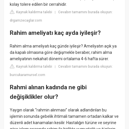
kolay tolere edilen bir cerrahidir.
Kaynak kaldırma talebi
Cevabın tamamını burada okuyun:
|
drgamzecaglar.com
Rahim ameliyatı kaç ayda iyileşir?
Rahim alma ameliyatı kaç günde iyileşir? Ameliyatın açık ya
da kapalı olmasına göre değişmekle beraber, rahim alma
ameliyatının nekahat dönemi ortalama 4-6 hafta sürer.
Kaynak kaldırma talebi
Cevabın tamamını burada okuyun:
|
burcukaramursel.com
Rahmi alınan kadında ne gibi
değişiklikler olur?
Yaygın olarak “rahmin alınması” olarak adlandırılan bu
işlemin sonunda gebelik ihtimali tamamen ortadan kalkar ve
düzenli adet kanamaları kesilir. Hastalığın türüne ve seyrine
göre işlem sırasında rahim ile birlikte yumurtalık ve tüplerin