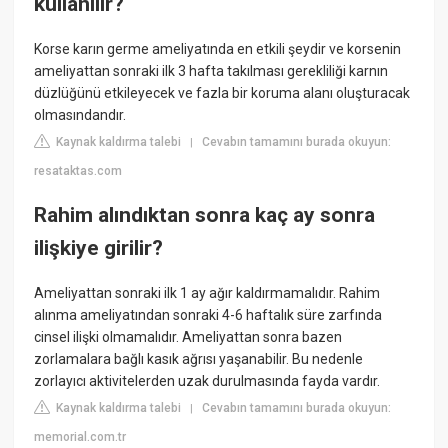
kullanılır?
Korse karın germe ameliyatında en etkili şeydir ve korsenin
ameliyattan sonraki ilk 3 hafta takılması gerekliliği karnın
düzlüğünü etkileyecek ve fazla bir koruma alanı oluşturacak
olmasındandır.
Kaynak kaldırma talebi
Cevabın tamamını burada okuyun:
|
resataktas.com
Rahim alındıktan sonra kaç ay sonra
ilişkiye girilir?
Ameliyattan sonraki ilk 1 ay ağır kaldırmamalıdır. Rahim
alınma ameliyatından sonraki 4-6 haftalık süre zarfında
cinsel ilişki olmamalıdır. Ameliyattan sonra bazen
zorlamalara bağlı kasık ağrısı yaşanabilir. Bu nedenle
zorlayıcı aktivitelerden uzak durulmasında fayda vardır.
Kaynak kaldırma talebi
Cevabın tamamını burada okuyun:
|
memorial.com.tr