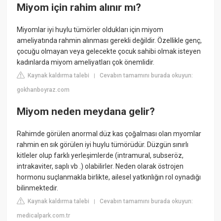
Miyom için rahim alınır mı?
Miyomlar iyi huylu tümörler oldukları için miyom
ameliyatında rahmin alınması gerekli değildir. Özellikle genç,
çocuğu olmayan veya gelecekte çocuk sahibi olmak isteyen
kadınlarda miyom ameliyatları çok önemlidir.
Kaynak kaldırma talebi
Cevabın tamamını burada okuyun:
|
gokhanboyraz.com
Miyom neden meydana gelir?
Rahimde görülen anormal düz kas çoğalması olan myomlar
rahmin en sık görülen iyi huylu tümörüdür. Düzgün sınırlı
kitleler olup farklı yerleşimlerde (intramural, subseröz,
intrakaviter, saplı vb .) olabilirler. Neden olarak östrojen
hormonu suçlanmakla birlikte, ailesel yatkınlığın rol oynadığı
bilinmektedir.
Kaynak kaldırma talebi
Cevabın tamamını burada okuyun:
|
medicalpark.com.tr