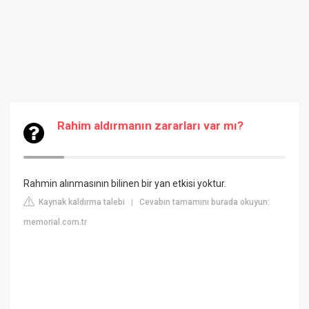
Rahim aldırmanın zararları var mı?
Rahmin alınmasının bilinen bir yan etkisi yoktur.
Kaynak kaldırma talebi
Cevabın tamamını burada okuyun:
|
memorial.com.tr