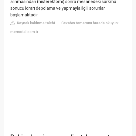
alınmasından (histerektomi) sonra mesanedeki sarkma
sonucu idrarı depolama ve yapmayla ilgili sorunlar
başlamaktadır.
Kaynak kaldırma talebi
Cevabın tamamını burada okuyun:
|
memorial.com.tr