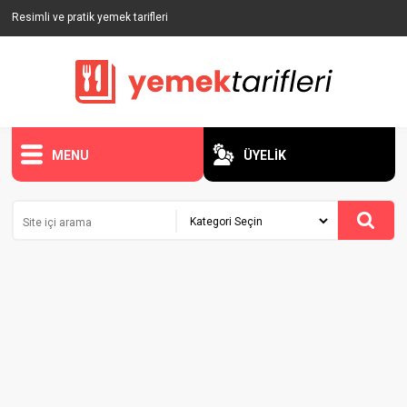
Resimli ve pratik yemek tarifleri
MENU
ÜYELİK