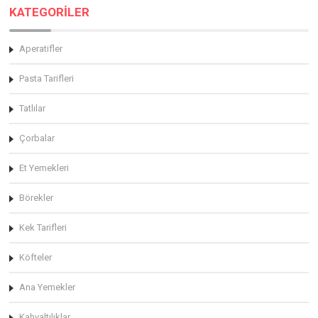
KATEGORİLER
Aperatifler
Pasta Tarifleri
Tatlılar
Çorbalar
Et Yemekleri
Börekler
Kek Tarifleri
Köfteler
Ana Yemekler
Kahvaltılıklar