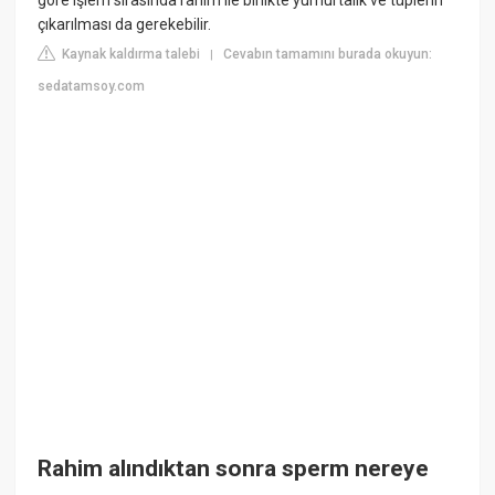
çıkarılması da gerekebilir.
Kaynak kaldırma talebi
Cevabın tamamını burada okuyun:
|
sedatamsoy.com
Rahim alındıktan sonra sperm nereye