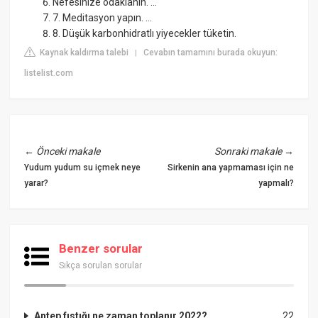
Nefesinize odaklanın. ...
7. Meditasyon yapın. ...
8. Düşük karbonhidratlı yiyecekler tüketin.
Kaynak kaldırma talebi
Cevabın tamamını burada okuyun:
|
listelist.com
←
Önceki makale
Sonraki makale
→
Yudum yudum su içmek neye
Sirkenin ana yapmaması için ne
yarar?
yapmalı?
Benzer sorular
Sıkça sorulan sorular
Antep fıstığı ne zaman toplanır 2022?
22