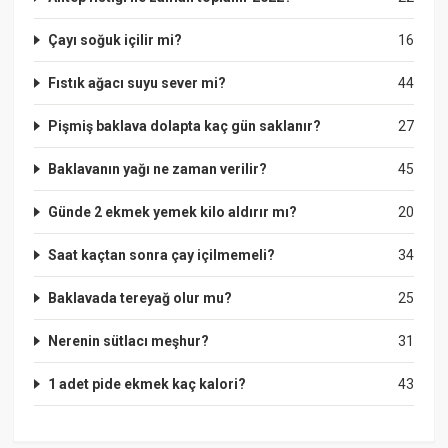
Çayı soğuk içilir mi?
16
Fıstık ağacı suyu sever mi?
44
Pişmiş baklava dolapta kaç gün saklanır?
27
Baklavanın yağı ne zaman verilir?
45
Günde 2 ekmek yemek kilo aldırır mı?
20
Saat kaçtan sonra çay içilmemeli?
34
Baklavada tereyağ olur mu?
25
Nerenin sütlacı meşhur?
31
1 adet pide ekmek kaç kalori?
43