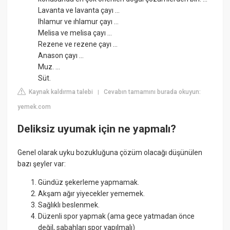
Lavanta ve lavanta çayı ...
Ihlamur ve ıhlamur çayı ...
Melisa ve melisa çayı ...
Rezene ve rezene çayı ...
Anason çayı ...
Muz. ...
Süt.
Kaynak kaldırma talebi
Cevabın tamamını burada okuyun:
|
yemek.com
Deliksiz uyumak için ne yapmalı?
Genel olarak uyku bozukluğuna çözüm olacağı düşünülen
bazı şeyler var:
Gündüz şekerleme yapmamak.
Akşam ağır yiyecekler yememek.
Sağlıklı beslenmek.
Düzenli spor yapmak (ama gece yatmadan önce
değil, sabahları spor yapılmalı)