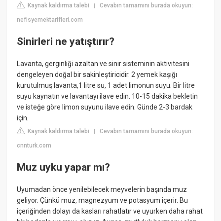
Kaynak kaldırma talebi
Cevabın tamamını burada okuyun:
|
nefisyemektarifleri.com
Sinirleri ne yatıştırır?
Lavanta, gerginliği azaltan ve sinir sisteminin aktivitesini
dengeleyen doğal bir sakinleştiricidir. 2 yemek kaşığı
kurutulmuş lavanta,1 litre su, 1 adet limonun suyu. Bir litre
suyu kaynatın ve lavantayı ilave edin. 10-15 dakika bekletin
ve isteğe göre limon suyunu ilave edin. Günde 2-3 bardak
için.
Kaynak kaldırma talebi
Cevabın tamamını burada okuyun:
|
cnnturk.com
Muz uyku yapar mı?
Uyumadan önce yenilebilecek meyvelerin başında muz
geliyor. Çünkü muz, magnezyum ve potasyum içerir. Bu
içeriğinden dolayı da kasları rahatlatır ve uyurken daha rahat