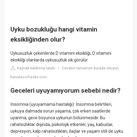
Uyku bozukluğu hangi vitamin
eksikliğinden olur?
Uykusuzluk çekenlerde D vitamini eksikliği, D vitamini
eksikliği olanlarda uykusuzluk sık görülür.
Kaynak kaldırma talebi
Cevabın tamamını burada okuyun:
|
banutascifresko.com
Geceleri uyuyamıyorum sebebi nedir?
İnsomnia (uyuyamama hastalığı): İnsomnia belirtileri,
uykuya dalmada sorun yaşama, çok erken saatlerde
uyanma, gece boyunca uykunun bölünmesidir. Bu
rahatsızlıklar dışında, psikolojik etkenler, yaş, kabuslar,
depresyon, kalp rahatsızlıkları, ilaçlar ve yaşam stili de uyku