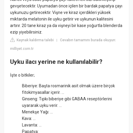
gevşetecektir. Uyumadan önce içilen bir bardak papatya çayı
uykunuzu getirecektir. Vişne ve kiraz içerdikleri yüksek
miktarda melatonin ile uyku getirir ve uykunun kalitesini
artırır. 20 tane kiraz ya da vişneyi bir kase yoğurtla blenderda
ezip yiyebilirsiniz.
Kaynak kaldırma talebi
Cevabın tamamını burada okuyun:
|
milliyet.com.tr
Uyku ilacı yerine ne kullanılabilir?
İşte o bitkiler;
Biberiye: Başta rosmarinik asit olmak üzere birçok
fitokimyasallar içerir. ...
Ginseng: Tıpkı biberiye gibi GABAA reseptörlerini
uyararak uyku verir. ...
Menekşe Yağı: ...
Kava: ...
Lavanta: ...
Papatya: