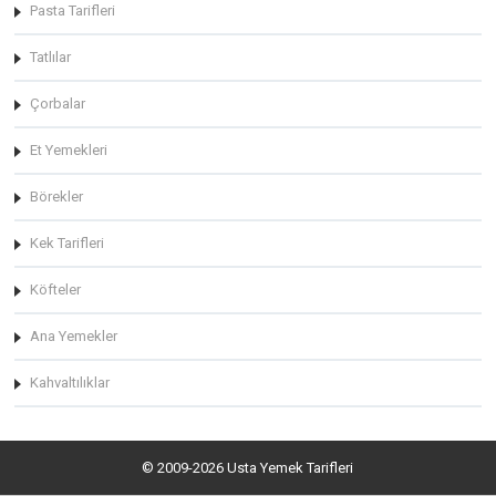
Pasta Tarifleri
Tatlılar
Çorbalar
Et Yemekleri
Börekler
Kek Tarifleri
Köfteler
Ana Yemekler
Kahvaltılıklar
© 2009-2026 Usta Yemek Tarifleri