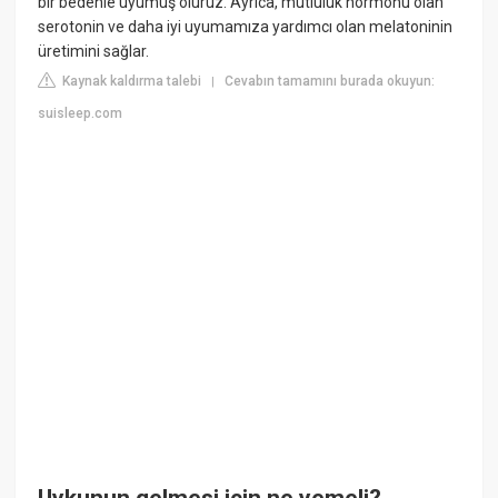
bir bedenle uyumuş oluruz. Ayrıca, mutluluk hormonu olan
serotonin ve daha iyi uyumamıza yardımcı olan melatoninin
üretimini sağlar.
Kaynak kaldırma talebi
Cevabın tamamını burada okuyun:
|
suisleep.com