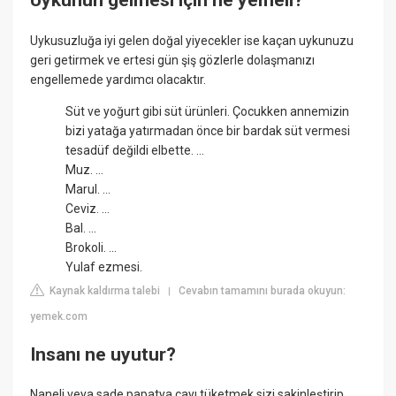
Uykunun gelmesi için ne yemeli?
Uykusuzluğa iyi gelen doğal yiyecekler ise kaçan uykunuzu
geri getirmek ve ertesi gün şiş gözlerle dolaşmanızı
engellemede yardımcı olacaktır.
Süt ve yoğurt gibi süt ürünleri. Çocukken annemizin
bizi yatağa yatırmadan önce bir bardak süt vermesi
tesadüf değildi elbette. ...
Muz. ...
Marul. ...
Ceviz. ...
Bal. ...
Brokoli. ...
Yulaf ezmesi.
Kaynak kaldırma talebi
Cevabın tamamını burada okuyun:
|
yemek.com
Insanı ne uyutur?
Naneli veya sade papatya çayı tüketmek sizi sakinleştirip