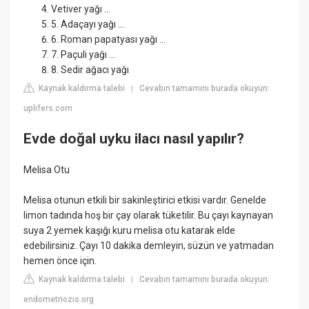
Vetiver yağı ...
5. Adaçayı yağı ...
6. Roman papatyası yağı ...
7. Paçuli yağı ...
8. Sedir ağacı yağı
Kaynak kaldırma talebi
Cevabın tamamını burada okuyun:
|
uplifers.com
Evde doğal uyku ilacı nasıl yapılır?
Melisa Otu
Melisa otunun etkili bir sakinleştirici etkisi vardır. Genelde
limon tadında hoş bir çay olarak tüketilir. Bu çayı kaynayan
suya 2 yemek kaşığı kuru melisa otu katarak elde
edebilirsiniz. Çayı 10 dakika demleyin, süzün ve yatmadan
hemen önce için.
Kaynak kaldırma talebi
Cevabın tamamını burada okuyun:
|
endometriozis.org