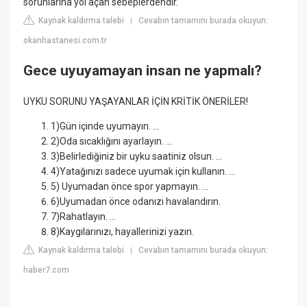
sorunlarına yol açan sebeplerdendir.
Kaynak kaldırma talebi
Cevabın tamamını burada okuyun:
|
okanhastanesi.com.tr
Gece uyuyamayan insan ne yapmalı?
UYKU SORUNU YAŞAYANLAR İÇİN KRİTİK ÖNERİLER!
1)Gün içinde uyumayın. ...
2)Oda sıcaklığını ayarlayın. ...
3)Belirlediğiniz bir uyku saatiniz olsun. ...
4)Yatağınızı sadece uyumak için kullanın. ...
5) Uyumadan önce spor yapmayın. ...
6)Uyumadan önce odanızı havalandırın.
7)Rahatlayın. ...
8)Kaygılarınızı, hayallerinizi yazın.
Kaynak kaldırma talebi
Cevabın tamamını burada okuyun:
|
haber7.com