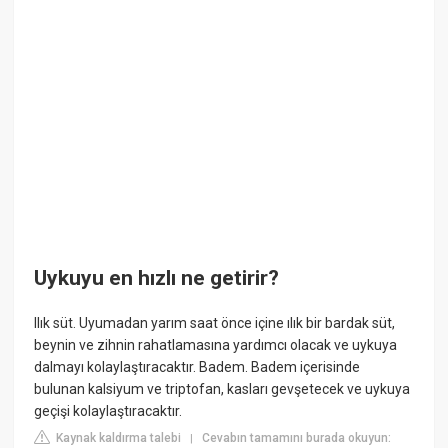
Uykuyu en hızlı ne getirir?
Ilık süt. Uyumadan yarım saat önce içine ılık bir bardak süt,
beynin ve zihnin rahatlamasına yardımcı olacak ve uykuya
dalmayı kolaylaştıracaktır. Badem. Badem içerisinde
bulunan kalsiyum ve triptofan, kasları gevşetecek ve uykuya
geçişi kolaylaştıracaktır.
Kaynak kaldırma talebi
Cevabın tamamını burada okuyun:
|