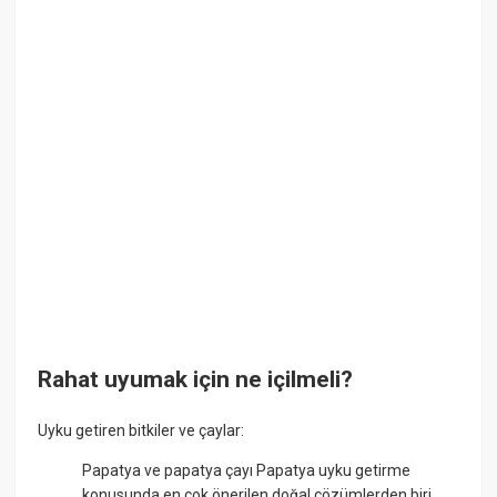
Rahat uyumak için ne içilmeli?
Uyku getiren bitkiler ve çaylar:
Papatya ve papatya çayı Papatya uyku getirme
konusunda en çok önerilen doğal çözümlerden biri. ...