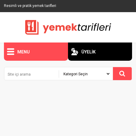
Resimli ve pratik yemek tarifleri
MENU
ÜYELİK