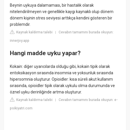
Beynin uykuya dalamaması, bir hastalık olarak
nitelendirilmeyen ve genellikle kaygı kaynaklı olup dönem
dönem kişinin stres seviyesi arttıkça kendini gösteren bir
problemdir.
Kaynak kaldırma talebi
Cevabın tamamını burada okuyun:
|
innerjoy.app
Hangi madde uyku yapar?
Kokain: diğer uyarıcılarda olduğu gibi, kokain tipik olarak
entoksikasyon sırasında insomnia ve yoksunluk sırasında
hipersomnia oluşturur. Opioidler: kısa süreli akut kullanım
sırasında, opioidler tipik olarak uykulu olma durumunda ve
öznel uyku derinliğinde artma oluşturur.
Kaynak kaldırma talebi
Cevabın tamamını burada okuyun: e-
|
psikiyatri.com