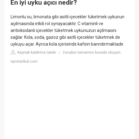
En iyi uyku açıcı nedir?
Limonlu su, limonata gibi asitli içecekler tüketmek uykunun
açılmasında etkili rol oynayacaktır. C vitaminli ve
antioksidanlı içecekler tüketmek uykunuzun açılmasını
sağlar. Kola, soda, gazoz gibi asitli içecekler tüketmek de
uykuyu açar. Ayrıca kola içerisinde kafein barındırmaktadır.
Kaynak kaldırma talebi
Cevabın tamamını burada okuyun:
|
npistanbul.com