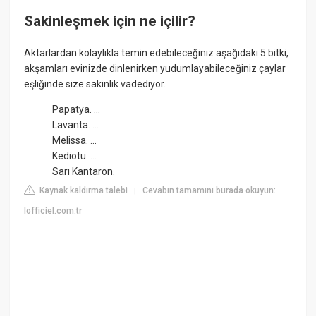
Sakinleşmek için ne içilir?
Aktarlardan kolaylıkla temin edebileceğiniz aşağıdaki 5 bitki,
akşamları evinizde dinlenirken yudumlayabileceğiniz çaylar
eşliğinde size sakinlik vadediyor.
Papatya. ...
Lavanta. ...
Melissa. ...
Kediotu. ...
Sarı Kantaron.
Kaynak kaldırma talebi
Cevabın tamamını burada okuyun:
|
lofficiel.com.tr