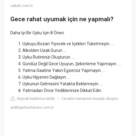
sabah.com.tr
Gece rahat uyumak için ne yapmalı?
Daha İyi Bir Uyku İçin 8 Öneri
Uykuyu Bozan Yiyecek ve İçekleri Tüketmeyin. ...
Alkolden Uzak Durun. ...
Uyku Rutininizi Oluşturun. ...
Gündüz Değil Gece Uyuyun, Şekerleme Yapmayın. ...
Yatma Saatine Yakın Egzersiz Yapmayın. ...
Uyku Hijyenini Sağlayın. ...
Uykunun Gelmesini Yatakta Beklemeyin. ...
Yatmadan Önce Yediklerinize Dikkat Edin.
Kaynak kaldırma talebi
Cevabın tamamını burada okuyun:
|
yeditepehastanesi.com.tr