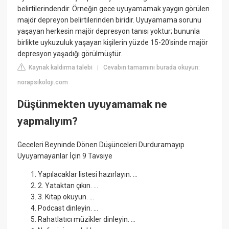
belirtilerindendir. Örneğin gece uyuyamamak yaygın görülen
majör depreyon belirtilerinden biridir. Uyuyamama sorunu
yaşayan herkesin majör depresyon tanısı yoktur; bununla
birlikte uykuzuluk yaşayan kişilerin yüzde 15-20'sinde majör
depresyon yaşadığı görülmüştür.
Kaynak kaldırma talebi
Cevabın tamamını burada okuyun:
|
norapsikoloji.com
Düşünmekten uyuyamamak ne
yapmalıyım?
Geceleri Beyninde Dönen Düşünceleri Durduramayıp
Uyuyamayanlar İçin 9 Tavsiye
Yapılacaklar listesi hazırlayın. ...
2. Yataktan çıkın. ...
3. Kitap okuyun. ...
Podcast dinleyin. ...
Rahatlatıcı müzikler dinleyin. ...