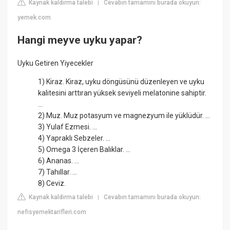
Kaynak kaldırma talebi
Cevabın tamamını burada okuyun:
|
yemek.com
Hangi meyve uyku yapar?
Uyku Getiren Yiyecekler
1) Kiraz. Kiraz, uyku döngüsünü düzenleyen ve uyku
kalitesini arttıran yüksek seviyeli melatonine sahiptir.
...
2) Muz. Muz potasyum ve magnezyum ile yüklüdür. ...
3) Yulaf Ezmesi. ...
4) Yapraklı Sebzeler. ...
5) Omega 3 İçeren Balıklar. ...
6) Ananas. ...
7) Tahıllar. ...
8) Ceviz.
Kaynak kaldırma talebi
Cevabın tamamını burada okuyun:
|
nefisyemektarifleri.com