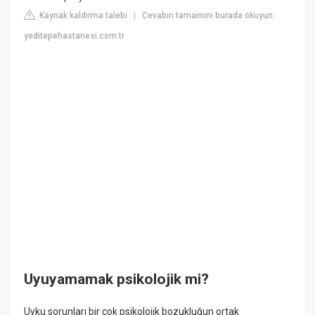
Kaynak kaldırma talebi
Cevabın tamamını burada okuyun:
|
yeditepehastanesi.com.tr
Uyuyamamak psikolojik mi?
Uyku sorunları bir çok psikolojik bozukluğun ortak