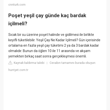
cnnturk.com
Poşet yeşil çay günde kaç bardak
içilmeli?
Sıcak bir su üzerine poşet halinde ve gidilmesi ile birlikte
keyifli tüketilebilir. Yeşil Çay Ne Kadar İçilmeli? Gün içerisinde
ortalama en fazla yeşil çay tüketimi 2 ya da 3 bardak kadar
olmalıdır. Bunun da öğlen 10 ile 11 arasında ve akşam
yemekten birkaç saat sonra gerçekleşmesi önemli.
Kaynak kaldırma talebi
Cevabın tamamını burada okuyun:
|
hurriyet.com.tr