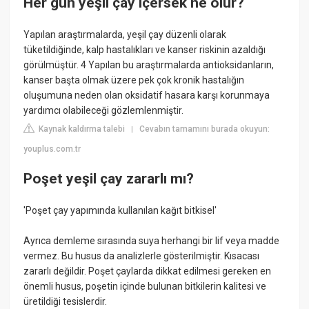
Her gün yeşil çay içersek ne olur?
Yapılan araştırmalarda, yeşil çay düzenli olarak
tüketildiğinde, kalp hastalıkları ve kanser riskinin azaldığı
görülmüştür. 4 Yapılan bu araştırmalarda antioksidanların,
kanser başta olmak üzere pek çok kronik hastalığın
oluşumuna neden olan oksidatif hasara karşı korunmaya
yardımcı olabileceği gözlemlenmiştir.
Kaynak kaldırma talebi
Cevabın tamamını burada okuyun:
|
youplus.com.tr
Poşet yeşil çay zararlı mı?
'Poşet çay yapımında kullanılan kağıt bitkisel'
Ayrıca demleme sırasında suya herhangi bir lif veya madde
vermez. Bu husus da analizlerle gösterilmiştir. Kısacası
zararlı değildir. Poşet çaylarda dikkat edilmesi gereken en
önemli husus, poşetin içinde bulunan bitkilerin kalitesi ve
üretildiği tesislerdir.