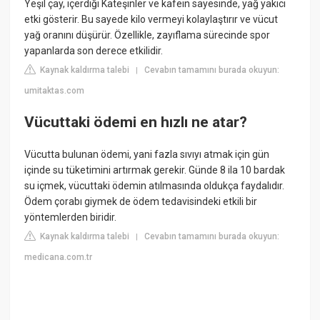
Yeşil çay, içerdiği Kateşinler ve kafein sayesinde, yağ yakıcı
etki gösterir. Bu sayede kilo vermeyi kolaylaştırır ve vücut
yağ oranını düşürür. Özellikle, zayıflama sürecinde spor
yapanlarda son derece etkilidir.
Kaynak kaldırma talebi
Cevabın tamamını burada okuyun:
|
umitaktas.com
Vücuttaki ödemi en hızlı ne atar?
Vücutta bulunan ödemi, yani fazla sıvıyı atmak için gün
içinde su tüketimini artırmak gerekir. Günde 8 ila 10 bardak
su içmek, vücuttaki ödemin atılmasında oldukça faydalıdır.
Ödem çorabı giymek de ödem tedavisindeki etkili bir
yöntemlerden biridir.
Kaynak kaldırma talebi
Cevabın tamamını burada okuyun:
|
medicana.com.tr