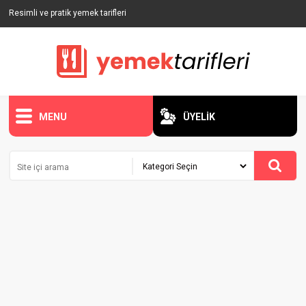
Resimli ve pratik yemek tarifleri
MENU
ÜYELİK