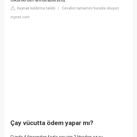
toksinlerden arındırabilirsiniz.
Kaynak kaldırma talebi
Cevabın tamamını burada okuyun:
|
mynet.com
Çay vücutta ödem yapar mı?
Günde 4 fincandan fazla çay içip 2 litreden az su