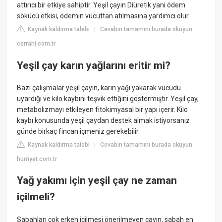
attırıcı bir etkiye sahiptir. Yeşil çayın Diüretik yani ödem
sökücü etkisi, ödemin vücuttan atılmasına yardımcı olur.
Kaynak kaldırma talebi
Cevabın tamamını burada okuyun:
|
cerrahi.com.tr
Yeşil çay karın yağlarını eritir mi?
Bazı çalışmalar yeşil çayın, karın yağı yakarak vücudu
uyardığı ve kilo kaybını teşvik ettiğini göstermiştir. Yeşil çay,
metabolizmayı etkileyen fitokimyasal bir yapı içerir. Kilo
kaybı konusunda yeşil çaydan destek almak istiyorsanız
günde birkaç fincan içmeniz gerekebilir.
Kaynak kaldırma talebi
Cevabın tamamını burada okuyun:
|
hurriyet.com.tr
Yağ yakımı için yeşil çay ne zaman
içilmeli?
Sabahları çok erken içilmesi önerilmeyen çayın, sabah en