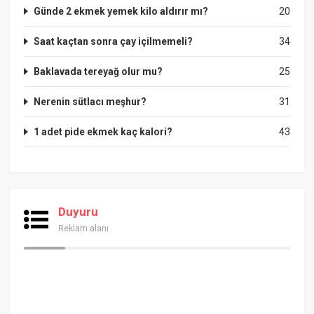
Günde 2 ekmek yemek kilo aldırır mı?
20
Saat kaçtan sonra çay içilmemeli?
34
Baklavada tereyağ olur mu?
25
Nerenin sütlacı meşhur?
31
1 adet pide ekmek kaç kalori?
43
Duyuru
Reklam alanı