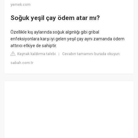
yemek.com
Soğuk yeşil çay ödem atar mı?
Özellikle kış aylarında soğuk algınlığı gibi gribal
enfeksiyonlara karşı iyi gelen yeşil çay aynı zamanda ödem
attırıcı etkiye de sahiptir.
Kaynak kaldırma talebi
Cevabın tamamını burada okuyun:
|
sabah.com.tr