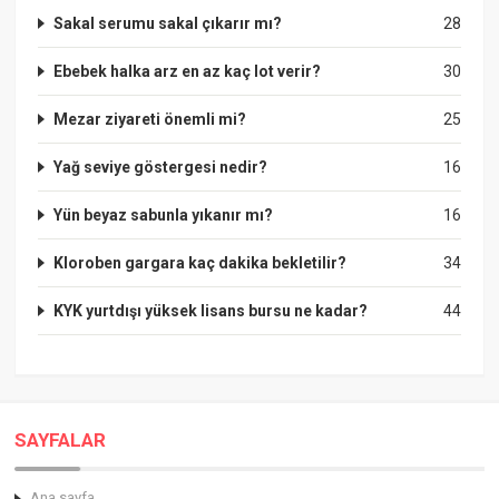
Sakal serumu sakal çıkarır mı?
28
Ebebek halka arz en az kaç lot verir?
30
Mezar ziyareti önemli mi?
25
Yağ seviye göstergesi nedir?
16
Yün beyaz sabunla yıkanır mı?
16
Kloroben gargara kaç dakika bekletilir?
34
KYK yurtdışı yüksek lisans bursu ne kadar?
44
SAYFALAR
Ana sayfa