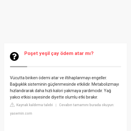
Poşet yeşil çay ödem atar mı?
Vücutta biriken ödemi atar ve iltihaplanmayı engeller.
Bağışıklık sisteminin güçlenmesinde etkilidir. Metabolizmayı
hızlandırarak daha hızlı kalori yakmaya yardımcıdır. Yağ
yakıcı etkisi sayesinde diyette olumlu etki bırakır.
Kaynak kaldırma talebi
Cevabın tamamını burada okuyun:
|
yasemin.com