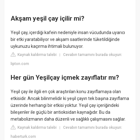
Akşam yeşil çay içilir mi?
Yeşil çay, içerdiği kafein nedeniyle insan vücudunda uyarıcı
bir etki yaratabiliyor ve akşam saatlerinde tüketildiğinde
uykunuzu kaçırma ihtimali bulunuyor.
Kaynak kaldırma talebi
Cevabın tamamını burada okuyun:
|
lipton.com
Her gün Yeşilçay içmek zayıflatır mı?
Yeşil çay ile ilgili en çok araştırılan konu zayıflamaya olan
etkisidir. Ancak bilinmelidir ki yeşil çayın tek başına zayıflama
üzerinde herhangi bir etkisi yoktur. Yeşil çay içeriğindeki
bileşenler ile güçlü bir antioksidan kaynağıdır. Bu da
metabolizmanın daha düzenli ve sağlıklı çalışmasını sağlar.
Kaynak kaldırma talebi
Cevabın tamamını burada okuyun:
|
haberturk.com