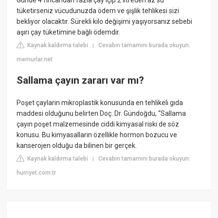
tüketirseniz vücudunuzda ödem ve şişlik tehlikesi sizi
bekliyor olacaktır. Sürekli kilo değişimi yaşıyorsanız sebebi
aşırı çay tüketimine bağlı ödemdir.
Kaynak kaldırma talebi
Cevabın tamamını burada okuyun:
|
memurlar.net
Sallama çayın zararı var mı?
Poşet çayların mikroplastik konusunda en tehlikeli gıda
maddesi olduğunu belirten Doç. Dr. Gündoğdu, “Sallama
çayın poşet malzemesinde ciddi kimyasal riski de söz
konusu. Bu kimyasalların özellikle hormon bozucu ve
kanserojen olduğu da bilinen bir gerçek.
Kaynak kaldırma talebi
Cevabın tamamını burada okuyun:
|
hurriyet.com.tr