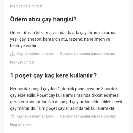
medicalpark.com.tr
Ödem atıcı çay hangisi?
Ödem attıran bitkiler arasında da ada çayı, limon, ıhlamur,
yeşil çay, anason, kantaron otu, rezene, nane limon ve
biberiye vardır.
Kaynak kaldırma talebi
Cevabın tamamını burada okuyun:
|
hurriyet.com.tr
1 poşet çay kaç kere kullanılır?
Her bardak poşet çaydan 1, demlik poşet çaydan 3 bardak
çay elde edilir. Poşet çay kullanımı sırasında dikkat edilmesi
gereken konulardan biri de poşet çaylardan elde edilebilecek
çay miktarıdır. Tüm poşet çaylar aslında tek kullanımlıktır.
Kaynak kaldırma talebi
Cevabın tamamını burada okuyun:
|
blog.ofix.com