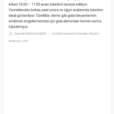
erken 10:00 – 11:00 arası tüketimi tavsiye ediliyor.
Yemeklerden birkaç saat sonra ve öğün aralarında tüketimi
ideal gösteriliyor. Özellikle, demir gibi gıda bileşenlerinin
emilimini engellememesi için gıda alımından hemen sonra
tüketilmiyor.
Kaynak kaldırma talebi
Cevabın tamamını burada okuyun:
|
avansas.com