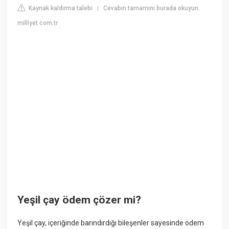
Kaynak kaldırma talebi
Cevabın tamamını burada okuyun:
|
milliyet.com.tr
Yeşil çay ödem çözer mi?
Yeşil çay, içeriğinde barındırdığı bileşenler sayesinde ödem