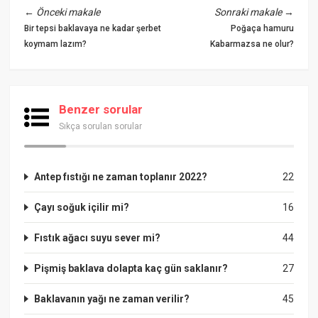
←
Önceki makale
Sonraki makale
→
Bir tepsi baklavaya ne kadar şerbet
Poğaça hamuru
koymam lazım?
Kabarmazsa ne olur?
Benzer sorular
Sıkça sorulan sorular
Antep fıstığı ne zaman toplanır 2022?
22
Çayı soğuk içilir mi?
16
Fıstık ağacı suyu sever mi?
44
Pişmiş baklava dolapta kaç gün saklanır?
27
Baklavanın yağı ne zaman verilir?
45