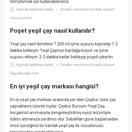
temizlemek için kullanabilirsiniz.
Kaynak kaldırma talebi
Cevabın tamamını burada okuyun:
|
sozcu.com.tr
Poşet yeşil çay nasıl kullanılır?
Yeşil çay nasıl demlenir ? 200 ml içme suyunu kaynatıp 1-2
dakika bekleyin. Yeşil Çayınızı bardağa koyun ve içme
suyunu ekleyin. 2-3 dakika kadar bekleyip poşeti çıkartın.
Kaynak kaldırma talebi
Cevabın tamamını burada okuyun:
|
hepsiburada.com
En iyi yeşil çay markası hangisi?
En iyi yeşil çay markası arasında yer alan Çaykur, taze çay
yapraklarını özenle toplar. Çaykur Burcum Yeşil Çay,
bergamot aromasıyla zenginleştirilmiş eşsiz lezzetiyle
ödem atmanıza yardımcı olur. Sabahları güne başlamadan
önce içeceğiniz bir bardak yeşil çay ile vücudunuzu