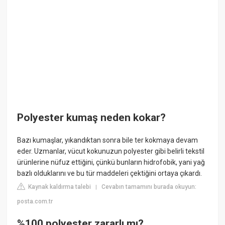
Polyester kumaş neden kokar?
Bazı kumaşlar, yıkandıktan sonra bile ter kokmaya devam
eder. Uzmanlar, vücut kokunuzun polyester gibi belirli tekstil
ürünlerine nüfuz ettiğini, çünkü bunların hidrofobik, yani yağ
bazlı olduklarını ve bu tür maddeleri çektiğini ortaya çıkardı.
Kaynak kaldırma talebi
Cevabın tamamını burada okuyun:
|
posta.com.tr
%100 polyester zararlı mı?