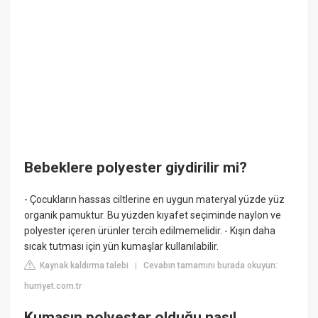
Bebeklere polyester giydirilir mi?
- Çocukların hassas ciltlerine en uygun materyal yüzde yüz
organik pamuktur. Bu yüzden kıyafet seçiminde naylon ve
polyester içeren ürünler tercih edilmemelidir. - Kışın daha
sıcak tutması için yün kumaşlar kullanılabilir.
Kaynak kaldırma talebi
Cevabın tamamını burada okuyun:
|
hurriyet.com.tr
Kumaşın polyester olduğu nasıl