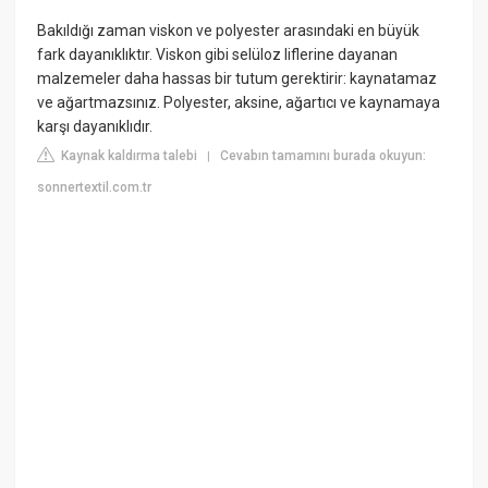
Bakıldığı zaman viskon ve polyester arasındaki en büyük
fark dayanıklıktır. Viskon gibi selüloz liflerine dayanan
malzemeler daha hassas bir tutum gerektirir: kaynatamaz
ve ağartmazsınız. Polyester, aksine, ağartıcı ve kaynamaya
karşı dayanıklıdır.
Kaynak kaldırma talebi
Cevabın tamamını burada okuyun:
|
sonnertextil.com.tr