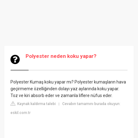
Polyester neden koku yapar?
Polyester Kumaş koku yapar mı? Polyester kumaşların hava
geçirmeme özelliğinden dolayı yaz aylarında koku yapar.
Toz ve kiri absorb eder ve zamanla liflere nüfus eder.
Kaynak kaldırma talebi
Cevabın tamamını burada okuyun:
|
eskil.com.tr