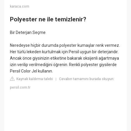
karaca.com
Polyester ne ile temizlenir?
Bir Deterjan Seçme
Neredeyse hiçbir durumda polyester kumaşlar renk vermez.
Her türlü lekeden kurtulmak için Persil uygun bir deterjandır.
Ancak önce giysinizin etiketine bakarak oksijenli ağartmaya
izin verilip verilmediğini öğrenin. Renkli polyester giysilerde
Persil Color Jel kullanın.
Kaynak kaldırma talebi
Cevabın tamamını burada okuyun:
|
persil.com.tr