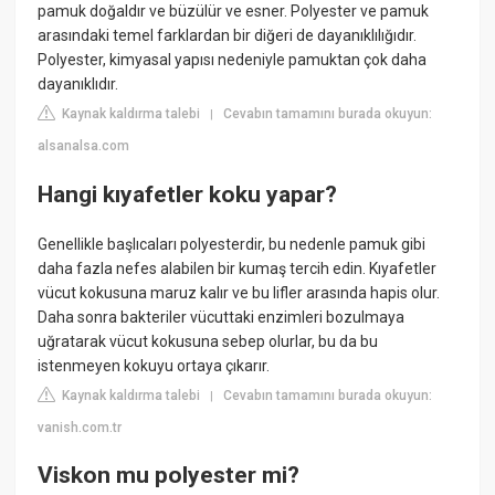
pamuk doğaldır ve büzülür ve esner. Polyester ve pamuk
arasındaki temel farklardan bir diğeri de dayanıklılığıdır.
Polyester, kimyasal yapısı nedeniyle pamuktan çok daha
dayanıklıdır.
Kaynak kaldırma talebi
Cevabın tamamını burada okuyun:
|
alsanalsa.com
Hangi kıyafetler koku yapar?
Genellikle başlıcaları polyesterdir, bu nedenle pamuk gibi
daha fazla nefes alabilen bir kumaş tercih edin. Kıyafetler
vücut kokusuna maruz kalır ve bu lifler arasında hapis olur.
Daha sonra bakteriler vücuttaki enzimleri bozulmaya
uğratarak vücut kokusuna sebep olurlar, bu da bu
istenmeyen kokuyu ortaya çıkarır.
Kaynak kaldırma talebi
Cevabın tamamını burada okuyun:
|
vanish.com.tr
Viskon mu polyester mi?