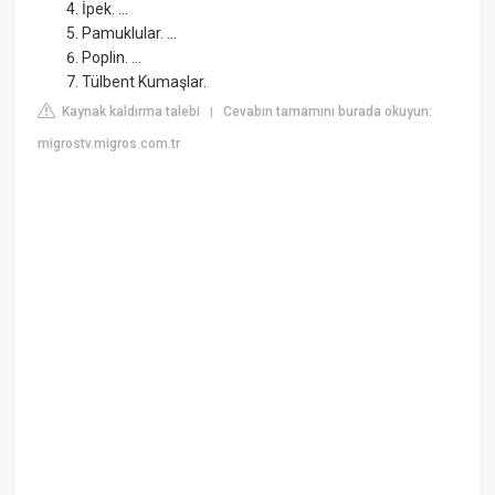
İpek. ...
Pamuklular. ...
Poplin. ...
Tülbent Kumaşlar.
Kaynak kaldırma talebi
Cevabın tamamını burada okuyun:
|
migrostv.migros.com.tr