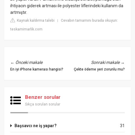
ihtiyacın giderek artması ile polyester liflerindeki kullanım da
artmıştır.
Kaynak kaldırma talebi
Cevabın tamamını burada okuyun:
|
teskamimarlik.com
←
Önceki makale
Sonraki makale
→
En iyi iPhone kamerası hangisi?
Çekte ödeme yeri zorunlu mu?
Benzer sorular
Sıkça sorulan sorular
Başsavcı ne iş yapar?
31