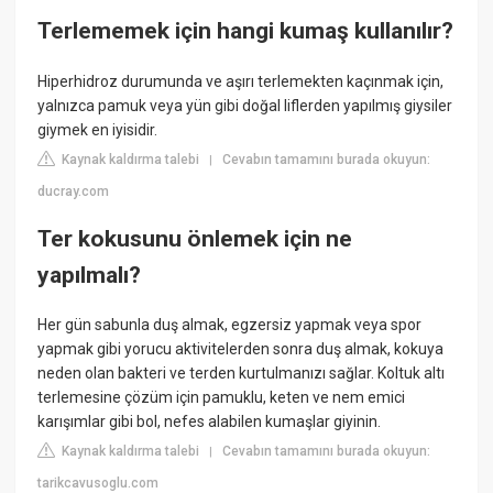
Terlememek için hangi kumaş kullanılır?
Hiperhidroz durumunda ve aşırı terlemekten kaçınmak için,
yalnızca pamuk veya yün gibi doğal liflerden yapılmış giysiler
giymek en iyisidir.
Kaynak kaldırma talebi
Cevabın tamamını burada okuyun:
|
ducray.com
Ter kokusunu önlemek için ne
yapılmalı?
Her gün sabunla duş almak, egzersiz yapmak veya spor
yapmak gibi yorucu aktivitelerden sonra duş almak, kokuya
neden olan bakteri ve terden kurtulmanızı sağlar. Koltuk altı
terlemesine çözüm için pamuklu, keten ve nem emici
karışımlar gibi bol, nefes alabilen kumaşlar giyinin.
Kaynak kaldırma talebi
Cevabın tamamını burada okuyun:
|
tarikcavusoglu.com