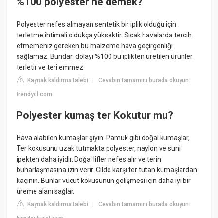
%100 polyester ne demek?
Polyester nefes almayan sentetik bir iplik olduğu için
terletme ihtimali oldukça yüksektir. Sıcak havalarda tercih
etmemeniz gereken bu malzeme hava geçirgenliği
sağlamaz. Bundan dolayı %100 bu iplikten üretilen ürünler
terletir ve teri emmez.
Kaynak kaldırma talebi
Cevabın tamamını burada okuyun:
|
trendyol.com
Polyester kumaş ter Kokutur mu?
Hava alabilen kumaşlar giyin: Pamuk gibi doğal kumaşlar,
Ter kokusunu uzak tutmakta polyester, naylon ve suni
ipekten daha iyidir. Doğal lifler nefes alır ve terin
buharlaşmasına izin verir. Cilde karşı ter tutan kumaşlardan
kaçının. Bunlar vücut kokusunun gelişmesi için daha iyi bir
üreme alanı sağlar.
Kaynak kaldırma talebi
Cevabın tamamını burada okuyun:
|