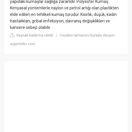
yapıdaki kumaşlar sağlığa zararlıdır. Polyester Kumaş:
Kimyasal yöntemlerle naylon ve petrol artığı olan plastikten
elde edilen en tehlikeli kumaş türüdür. Kısırlık, düşük, kadın
hastalıkları, gribal enfeksiyon, davranış değişiklikleri ve
kansere sebep olabilir.
Kaynak kaldırma talebi
Cevabın tamamını burada okuyun:
|
aygenteks.com