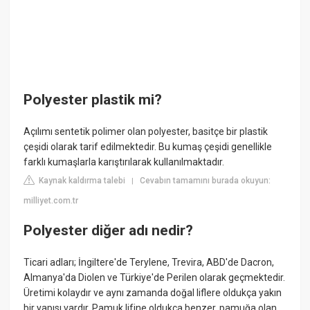
Polyester plastik mi?
Açılımı sentetik polimer olan polyester, basitçe bir plastik
çeşidi olarak tarif edilmektedir. Bu kumaş çeşidi genellikle
farklı kumaşlarla karıştırılarak kullanılmaktadır.
Kaynak kaldırma talebi
Cevabın tamamını burada okuyun:
|
milliyet.com.tr
Polyester diğer adı nedir?
Ticari adları; İngiltere'de Terylene, Trevira, ABD'de Dacron,
Almanya'da Diolen ve Türkiye'de Perilen olarak geçmektedir.
Üretimi kolaydır ve aynı zamanda doğal liflere oldukça yakın
bir yapısı vardır. Pamuk lifine oldukça benzer, pamuğa olan