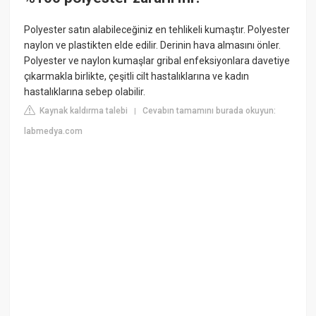
Polyester satın alabileceğiniz en tehlikeli kumaştır. Polyester
naylon ve plastikten elde edilir. Derinin hava almasını önler.
Polyester ve naylon kumaşlar gribal enfeksiyonlara davetiye
çıkarmakla birlikte, çeşitli cilt hastalıklarına ve kadın
hastalıklarına sebep olabilir.
Kaynak kaldırma talebi
Cevabın tamamını burada okuyun:
|
labmedya.com