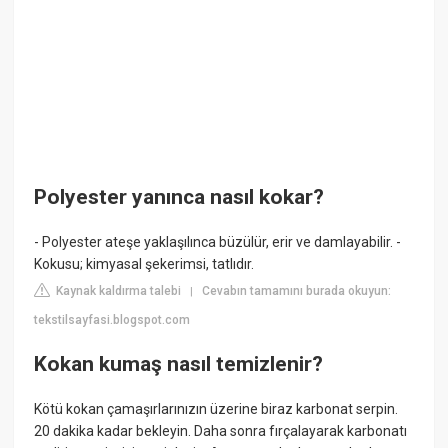
Polyester yanınca nasıl kokar?
- Polyester ateşe yaklaşılınca büzülür, erir ve damlayabilir. -
Kokusu; kimyasal şekerimsi, tatlıdır.
Kaynak kaldırma talebi
Cevabın tamamını burada okuyun:
|
tekstilsayfasi.blogspot.com
Kokan kumaş nasıl temizlenir?
Kötü kokan çamaşırlarınızın üzerine biraz karbonat serpin.
20 dakika kadar bekleyin. Daha sonra fırçalayarak karbonatı