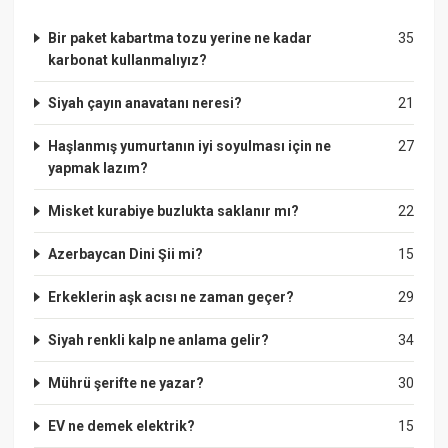
Bir paket kabartma tozu yerine ne kadar
35
karbonat kullanmalıyız?
Siyah çayın anavatanı neresi?
21
Haşlanmış yumurtanın iyi soyulması için ne
27
yapmak lazım?
Misket kurabiye buzlukta saklanır mı?
22
Azerbaycan Dini Şii mi?
15
Erkeklerin aşk acısı ne zaman geçer?
29
Siyah renkli kalp ne anlama gelir?
34
Mührü şerifte ne yazar?
30
EV ne demek elektrik?
15