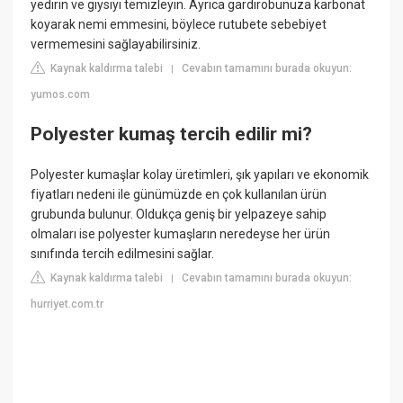
yedirin ve giysiyi temizleyin. Ayrıca gardırobunuza karbonat
koyarak nemi emmesini, böylece rutubete sebebiyet
vermemesini sağlayabilirsiniz.
Kaynak kaldırma talebi
Cevabın tamamını burada okuyun:
|
yumos.com
Polyester kumaş tercih edilir mi?
Polyester kumaşlar kolay üretimleri, şık yapıları ve ekonomik
fiyatları nedeni ile günümüzde en çok kullanılan ürün
grubunda bulunur. Oldukça geniş bir yelpazeye sahip
olmaları ise polyester kumaşların neredeyse her ürün
sınıfında tercih edilmesini sağlar.
Kaynak kaldırma talebi
Cevabın tamamını burada okuyun:
|
hurriyet.com.tr