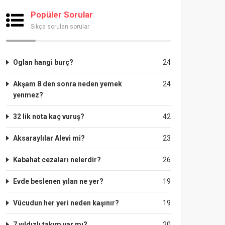
Popüler Sorular
Sıkça sorulan sorular
Oglan hangi burç?
24
Akşam 8 den sonra neden yemek
24
yenmez?
32 lik nota kaç vuruş?
42
Aksaraylılar Alevi mi?
23
Kabahat cezaları nelerdir?
26
Evde beslenen yılan ne yer?
19
Vücudun her yeri neden kaşınır?
19
7 yıldızlı takım var mı?
20