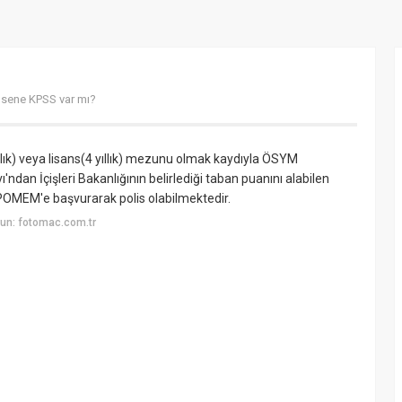
er sene KPSS var mı?
llık) veya lisans(4 yıllık) mezunu olmak kaydıyla ÖSYM
ndan İçişleri Bakanlığının belirlediği taban puanını alabilen
 POMEM'e başvurarak polis olabilmektedir.
un: fotomac.com.tr