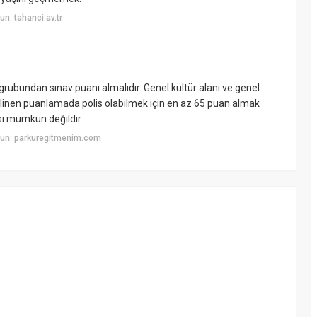
n: tahanci.av.tr
rubundan sınav puanı almalıdır. Genel kültür alanı ve genel
 bilinen puanlamada polis olabilmek için en az 65 puan almak
sı mümkün değildir.
yun: parkuregitmenim.com