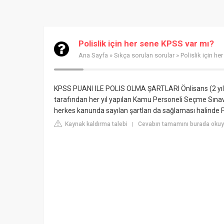
Polislik için her sene KPSS var mı?
Ana Sayfa
»
Sıkça sorulan sorular
» Polislik için h
KPSS PUANI İLE POLİS OLMA ŞARTLARI
Önlisans (2 yı
tarafından her yıl yapılan Kamu Personeli Seçme Sınavı'
herkes kanunda sayılan şartları da sağlaması halinde
Kaynak kaldırma talebi
Cevabın tamamını burada okuy
|