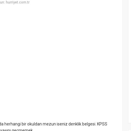
n: hurriyet.com.tr
nda herhangi bir okuldan mezun iseniz denklik belgesi. KPSS
0 yaşını geçmemek.