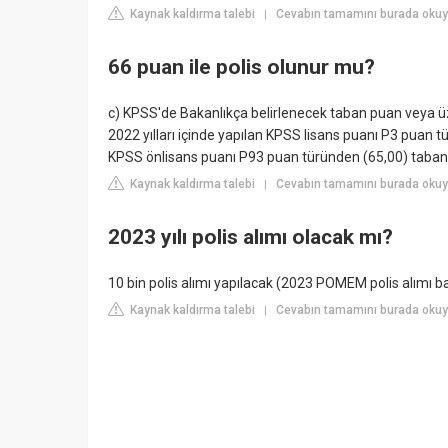
Kaynak kaldırma talebi
Cevabın tamamını burada okuy
|
66 puan ile polis olunur mu?
c) KPSS'de Bakanlıkça belirlenecek taban puan veya ü
2022 yılları içinde yapılan KPSS lisans puanı P3 puan tü
KPSS önlisans puanı P93 puan türünden (65,00) taban 
Kaynak kaldırma talebi
Cevabın tamamını burada okuy
|
2023 yılı polis alımı olacak mı?
10 bin polis alımı yapılacak (2023 POMEM polis alımı b
Kaynak kaldırma talebi
Cevabın tamamını burada okuyu
|