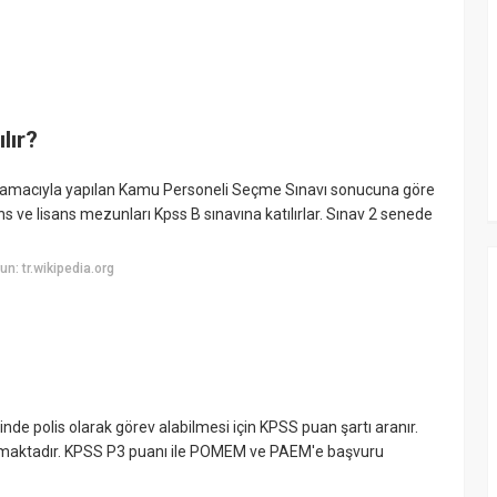
lır?
k amacıyla yapılan Kamu Personeli Seçme Sınavı sonucuna göre
ns ve lisans mezunları Kpss B sınavına katılırlar. Sınav 2 senede
: tr.wikipedia.org
e polis olarak görev alabilmesi için KPSS puan şartı aranır.
lınmaktadır. KPSS P3 puanı ile POMEM ve PAEM'e başvuru