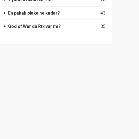
En pahalı plaka ne kadar?
43
God of War da Rtx var mı?
35