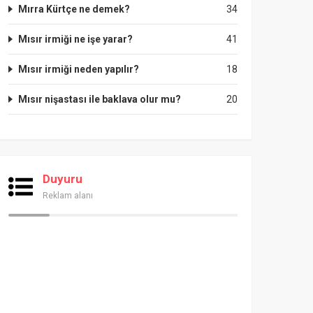
Mırra Kürtçe ne demek?
34
Mısır irmiği ne işe yarar?
41
Mısır irmiği neden yapılır?
18
Mısır nişastası ile baklava olur mu?
20
Duyuru
Reklam alanı