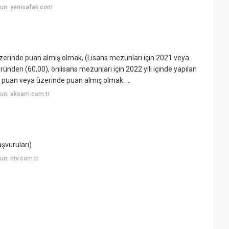
un: yenisafak.com
zerinde puan almış olmak, (Lisans mezunları için 2021 veya
ründen (60,00), önlisans mezunları için 2022 yılı içinde yapılan
puan veya üzerinde puan almış olmak. ...
un: aksam.com.tr
aşvuruları)
n: ntv.com.tr