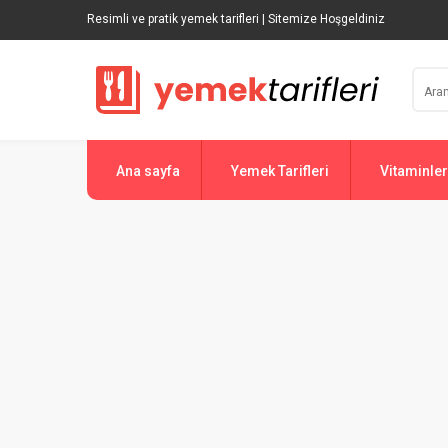
Resimli ve pratik yemek tarifleri | Sitemize Hoşgeldiniz
Ana sayfa
Yemek Tarifleri
Vitaminler