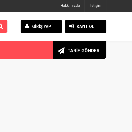
Hakkımızda
İletişim
GİRİŞ YAP
KAYIT OL
TARİF GÖNDER