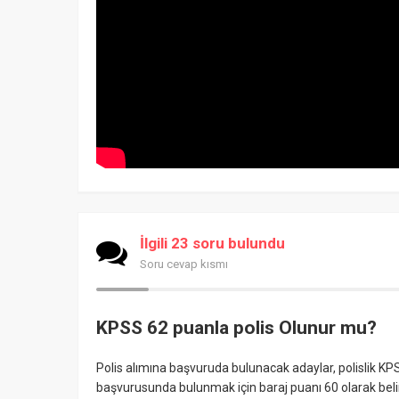
İlgili 23 soru bulundu
Soru cevap kısmı
KPSS 62 puanla polis Olunur mu?
Polis alımına başvuruda bulunacak adaylar, polislik KP
başvurusunda bulunmak için baraj puanı 60 olarak bel