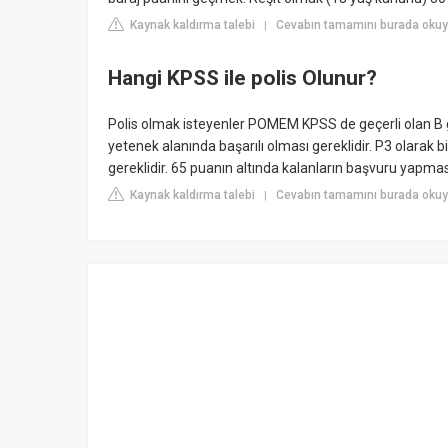
Kaynak kaldırma talebi
Cevabın tamamını burada okuyu
|
Hangi KPSS ile polis Olunur?
Polis olmak isteyenler POMEM KPSS de geçerli olan B g
yetenek alanında başarılı olması gereklidir. P3 olarak
gereklidir. 65 puanın altında kalanların başvuru yapma
Kaynak kaldırma talebi
Cevabın tamamını burada oku
|