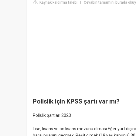
Kaynak kaldırma talebi
Cevabın tamamını burada okuyu
|
Polislik için KPSS şartı var mı?
Polislik Şartları 2023
Lise, lisans ve ön lisans mezunu olması Eğer yurt dışı
baraj puanını geçmek. Reşit olmak (18 yaş kanunu) 3