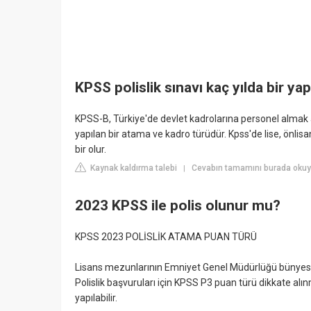
KPSS polislik sınavı kaç yılda bir yapı
KPSS-B, Türkiye'de devlet kadrolarına personel alma
yapılan bir atama ve kadro türüdür. Kpss'de lise, önlisa
bir olur.
Kaynak kaldırma talebi
Cevabın tamamını burada okuyun
|
2023 KPSS ile polis olunur mu?
KPSS 2023 POLİSLİK ATAMA PUAN TÜRÜ
Lisans mezunlarının Emniyet Genel Müdürlüğü bünyesind
Polislik başvuruları için KPSS P3 puan türü dikkate a
yapılabilir.