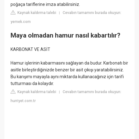
poğaça tariflerine imza atabilirsiniz.
Kaynak kaldırma talebi
Cevabın tamamını burada okuyun:
|
yemek.com
Maya olmadan hamur nasıl kabartılır?
KARBONAT VE ASİT
Hamur işlerinin kabarmasını sağlayan da budur. Karbonatı bir
asitle birleştirdiğinizde benzer bir asit çıkışı yaratabilirsiniz.
Bu karışımı mayayla aynı miktarda kullanacağınız için tarifi
tutturması da kolaydır.
Kaynak kaldırma talebi
Cevabın tamamını burada okuyun:
|
hurriyet.com.tr