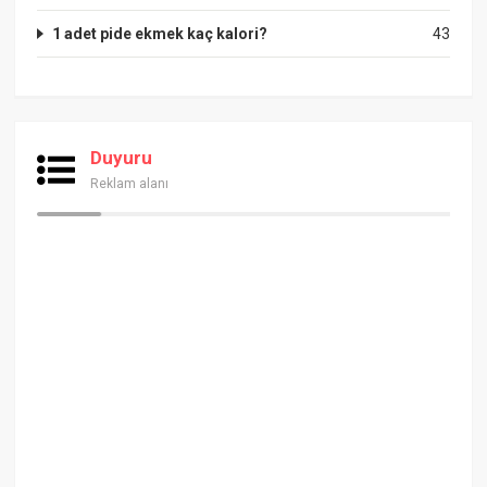
1 adet pide ekmek kaç kalori?
43
Duyuru
Reklam alanı