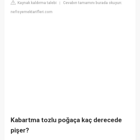
Kaynak kaldırma talebi
Cevabın tamamını burada okuyun:
|
nefisyemektarifleri.com
Kabartma tozlu poğaça kaç derecede
pişer?