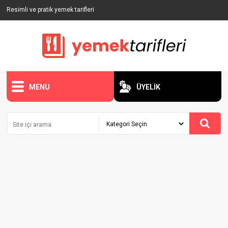
Resimli ve pratik yemek tarifleri
MENU
ÜYELİK