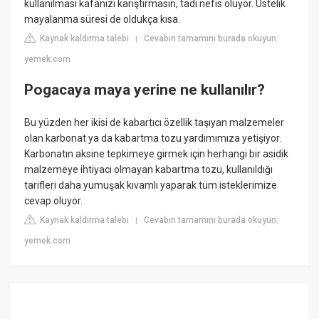
kullanılması kafanızı karıştırmasın, tadı nefis oluyor. Üstelik
mayalanma süresi de oldukça kısa.
Kaynak kaldırma talebi
Cevabın tamamını burada okuyun:
|
yemek.com
Pogacaya maya yerine ne kullanılır?
Bu yüzden her ikisi de kabartıcı özellik taşıyan malzemeler
olan karbonat ya da kabartma tozu yardımımıza yetişiyor.
Karbonatın aksine tepkimeye girmek için herhangi bir asidik
malzemeye ihtiyacı olmayan kabartma tozu, kullanıldığı
tarifleri daha yumuşak kıvamlı yaparak tüm isteklerimize
cevap oluyor.
Kaynak kaldırma talebi
Cevabın tamamını burada okuyun:
|
yemek.com