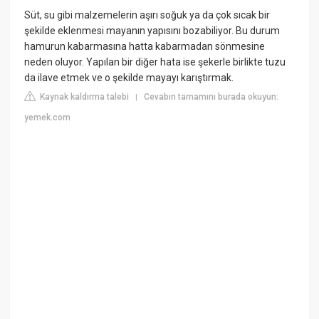
Süt, su gibi malzemelerin aşırı soğuk ya da çok sıcak bir
şekilde eklenmesi mayanın yapısını bozabiliyor. Bu durum
hamurun kabarmasına hatta kabarmadan sönmesine
neden oluyor. Yapılan bir diğer hata ise şekerle birlikte tuzu
da ilave etmek ve o şekilde mayayı karıştırmak.
Kaynak kaldırma talebi
Cevabın tamamını burada okuyun:
|
yemek.com