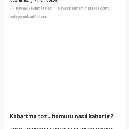
kızartılınca çok pratik oluyor.
Kaynak kaldırma talebi
Cevabın tamamını burada okuyun:
|
nefisyemektarifleri.com
Kabartma tozu hamuru nasıl kabartır?