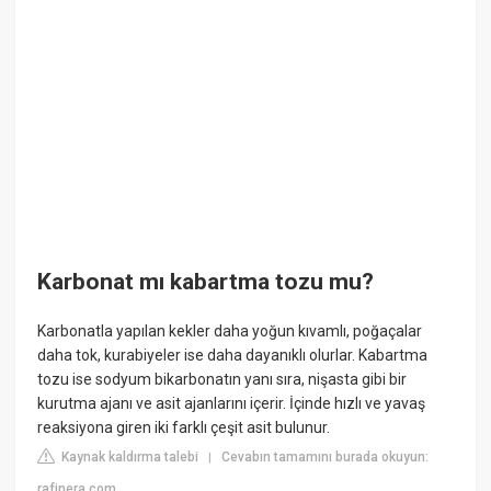
Karbonat mı kabartma tozu mu?
Karbonatla yapılan kekler daha yoğun kıvamlı, poğaçalar
daha tok, kurabiyeler ise daha dayanıklı olurlar. Kabartma
tozu ise sodyum bikarbonatın yanı sıra, nişasta gibi bir
kurutma ajanı ve asit ajanlarını içerir. İçinde hızlı ve yavaş
reaksiyona giren iki farklı çeşit asit bulunur.
Kaynak kaldırma talebi
Cevabın tamamını burada okuyun:
|
rafinera.com