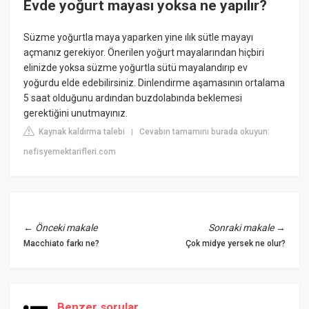
Evde yoğurt mayası yoksa ne yapılır?
Süzme yoğurtla maya yaparken yine ılık sütle mayayı
açmanız gerekiyor. Önerilen yoğurt mayalarından hiçbiri
elinizde yoksa süzme yoğurtla sütü mayalandırıp ev
yoğurdu elde edebilirsiniz. Dinlendirme aşamasının ortalama
5 saat olduğunu ardından buzdolabında beklemesi
gerektiğini unutmayınız.
Kaynak kaldırma talebi
Cevabın tamamını burada okuyun:
|
nefisyemektarifleri.com
←
Önceki makale
Sonraki makale
→
Macchiato farkı ne?
Çok midye yersek ne olur?
Benzer sorular