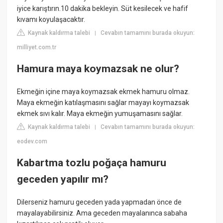
iyice karıştırın.10 dakika bekleyin. Süt kesilecek ve hafif
kıvamı koyulaşacaktır.
Kaynak kaldırma talebi
Cevabın tamamını burada okuyun:
|
milliyet.com.tr
Hamura maya koymazsak ne olur?
Ekmeğin içine maya koymazsak ekmek hamuru olmaz.
Maya ekmeğin katılaşmasını sağlar mayayı koymazsak
ekmek sıvı kalır. Maya ekmeğin yumuşamasını sağlar.
Kaynak kaldırma talebi
Cevabın tamamını burada okuyun:
|
eodev.com
Kabartma tozlu poğaça hamuru
geceden yapılır mı?
Dilerseniz hamuru geceden yada yapmadan önce de
mayalayabilirsiniz. Ama geceden mayalanınca sabaha