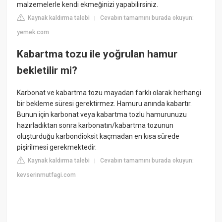
malzemelerle kendi ekmeğinizi yapabilirsiniz.
Kaynak kaldırma talebi
Cevabın tamamını burada okuyun:
|
yemek.com
Kabartma tozu ile yoğrulan hamur
bekletilir mi?
Karbonat ve kabartma tozu mayadan farklı olarak herhangi
bir bekleme süresi gerektirmez. Hamuru anında kabartır.
Bunun için karbonat veya kabartma tozlu hamurunuzu
hazırladıktan sonra karbonatın/kabartma tozunun
oluşturduğu karbondioksit kaçmadan en kısa sürede
pişirilmesi gerekmektedir.
Kaynak kaldırma talebi
Cevabın tamamını burada okuyun:
|
kevserinmutfagi.com