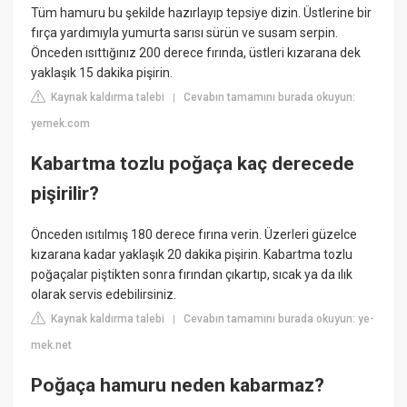
Tüm hamuru bu şekilde hazırlayıp tepsiye dizin. Üstlerine bir
fırça yardımıyla yumurta sarısı sürün ve susam serpin.
Önceden ısıttığınız 200 derece fırında, üstleri kızarana dek
yaklaşık 15 dakika pişirin.
Kaynak kaldırma talebi
Cevabın tamamını burada okuyun:
|
yemek.com
Kabartma tozlu poğaça kaç derecede
pişirilir?
Önceden ısıtılmış 180 derece fırına verin. Üzerleri güzelce
kızarana kadar yaklaşık 20 dakika pişirin. Kabartma tozlu
poğaçalar piştikten sonra fırından çıkartıp, sıcak ya da ılık
olarak servis edebilirsiniz.
Kaynak kaldırma talebi
Cevabın tamamını burada okuyun: ye-
|
mek.net
Poğaça hamuru neden kabarmaz?