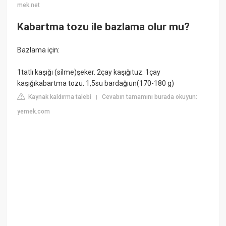
mek.net
Kabartma tozu ile bazlama olur mu?
Bazlama için:
1tatlı kaşığı (silme)şeker. 2çay kaşığıtuz. 1çay
kaşığıkabartma tozu. 1,5su bardağıun(170-180 g)
Kaynak kaldırma talebi
Cevabın tamamını burada okuyun:
|
yemek.com