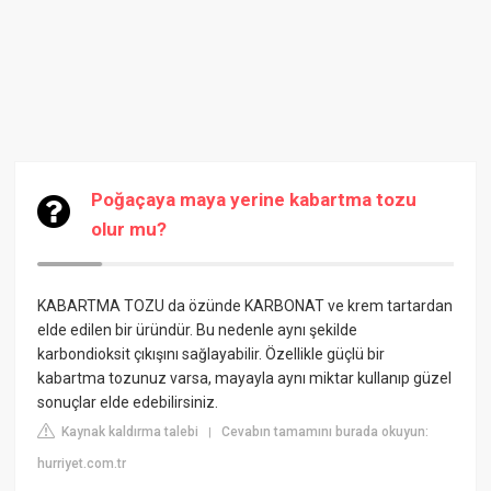
Poğaçaya maya yerine kabartma tozu
olur mu?
KABARTMA TOZU da özünde KARBONAT ve krem tartardan
elde edilen bir üründür. Bu nedenle aynı şekilde
karbondioksit çıkışını sağlayabilir. Özellikle güçlü bir
kabartma tozunuz varsa, mayayla aynı miktar kullanıp güzel
sonuçlar elde edebilirsiniz.
Kaynak kaldırma talebi
Cevabın tamamını burada okuyun:
|
hurriyet.com.tr