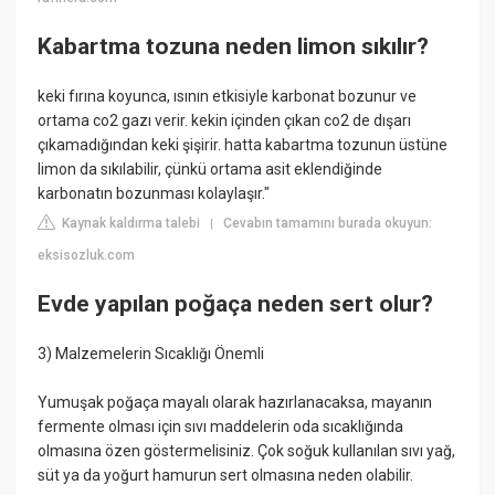
Kabartma tozuna neden limon sıkılır?
keki fırına koyunca, ısının etkisiyle karbonat bozunur ve
ortama co2 gazı verir. kekin içinden çıkan co2 de dışarı
çıkamadığından keki şişirir. hatta kabartma tozunun üstüne
limon da sıkılabilir, çünkü ortama asit eklendiğinde
karbonatın bozunması kolaylaşır."
Kaynak kaldırma talebi
Cevabın tamamını burada okuyun:
|
eksisozluk.com
Evde yapılan poğaça neden sert olur?
3) Malzemelerin Sıcaklığı Önemli
Yumuşak poğaça mayalı olarak hazırlanacaksa, mayanın
fermente olması için sıvı maddelerin oda sıcaklığında
olmasına özen göstermelisiniz. Çok soğuk kullanılan sıvı yağ,
süt ya da yoğurt hamurun sert olmasına neden olabilir.