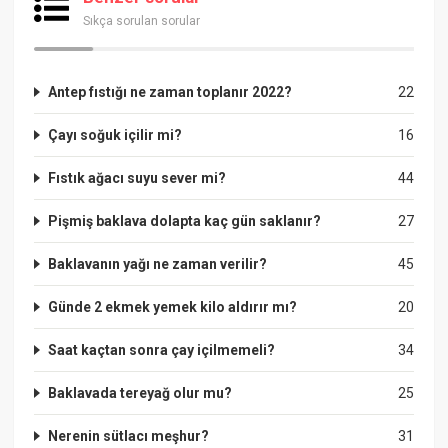
Sıkça sorulan sorular
Antep fıstığı ne zaman toplanır 2022?
22
Çayı soğuk içilir mi?
16
Fıstık ağacı suyu sever mi?
44
Pişmiş baklava dolapta kaç gün saklanır?
27
Baklavanın yağı ne zaman verilir?
45
Günde 2 ekmek yemek kilo aldırır mı?
20
Saat kaçtan sonra çay içilmemeli?
34
Baklavada tereyağ olur mu?
25
Nerenin sütlacı meşhur?
31