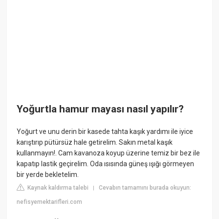
Yoğurtla hamur mayası nasıl yapılır?
Yoğurt ve unu derin bir kasede tahta kaşık yardımı ile iyice
karıştırıp pütürsüz hale getirelim. Sakın metal kaşık
kullanmayın!. Cam kavanoza koyup üzerine temiz bir bez ile
kapatıp lastik geçirelim. Oda ısısında güneş ışığı görmeyen
bir yerde bekletelim.
Kaynak kaldırma talebi
Cevabın tamamını burada okuyun:
|
nefisyemektarifleri.com