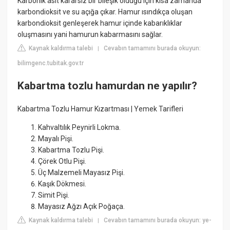
Karbonik asit kararsız bir bileşik olduğu için kısa zamanda
karbondioksit ve su açığa çıkar. Hamur ısındıkça oluşan
karbondioksit genleşerek hamur içinde kabarıklıklar
oluşmasını yani hamurun kabarmasını sağlar.
Kaynak kaldırma talebi
Cevabın tamamını burada okuyun:
|
bilimgenc.tubitak.gov.tr
Kabartma tozlu hamurdan ne yapılır?
Kabartma Tozlu Hamur Kızartması | Yemek Tarifleri
Kahvaltılık Peynirli Lokma.
Mayalı Pişi.
Kabartma Tozlu Pişi.
Çörek Otlu Pişi.
Üç Malzemeli Mayasız Pişi.
Kaşık Dökmesi.
Simit Pişi.
Mayasız Ağzı Açık Poğaça.
Kaynak kaldırma talebi
Cevabın tamamını burada okuyun: ye-
|