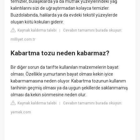
temizler, bulaşıklarda ya da mutfak yüzeylerindeki yağ
kalıntılarını sizi de uğraştırmadan kolayca temizler.
Buzdolabında, halılarda ya da evdeki tekstil yüzeylerde
oluşan kötü kokuları giderir.
Kaynak kaldırma talebi
Cevabın tamamını burada okuyun:
|
milliyet.com.tr
Kabartma tozu neden kabarmaz?
Bir diğer sorun da tarifte kullanılan malzemelerin bayat
olması. Özellikle yumurtanın bayat olması kekin iyice
kabarmamasına neden oluyor. Kabartma tozunun kullanım
tarihinin geçmiş olması ya da uygun şekillerde saklanmamış
olması da kekin sönmesine neden olur.
Kaynak kaldırma talebi
Cevabın tamamını burada okuyun:
|
yemek.com