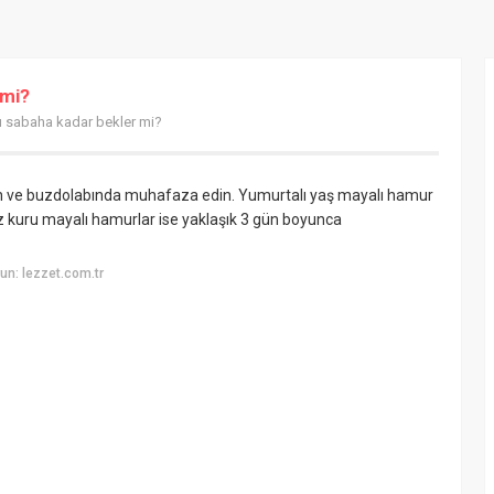
 mi?
 sabaha kadar bekler mi?
tirin ve buzdolabında muhafaza edin. Yumurtalı yaş mayalı hamur
 kuru mayalı hamurlar ise yaklaşık 3 gün boyunca
n: lezzet.com.tr