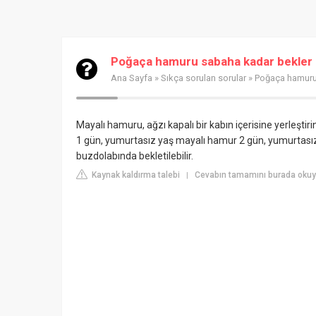
Poğaça hamuru sabaha kadar bekler
Ana Sayfa
»
Sıkça sorulan sorular
» Poğaça hamuru
Mayalı hamuru, ağzı kapalı bir kabın içerisine yerleş
1 gün, yumurtasız yaş mayalı hamur 2 gün, yumurtasız
buzdolabında bekletilebilir.
Kaynak kaldırma talebi
Cevabın tamamını burada okuyu
|