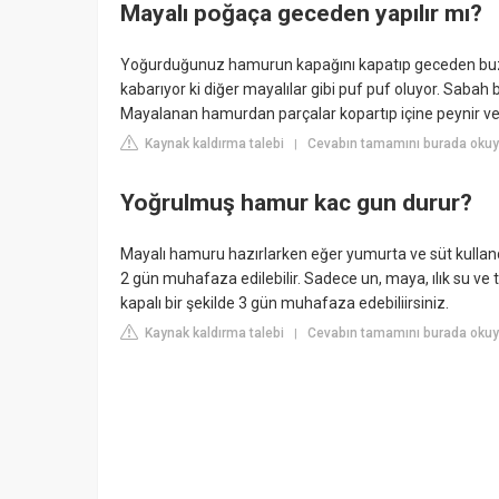
Mayalı poğaça geceden yapılır mı?
Yoğurduğunuz hamurun kapağını kapatıp geceden buzd
kabarıyor ki diğer mayalılar gibi puf puf oluyor. Sabah
Mayalanan hamurdan parçalar kopartıp içine peynir ve
Kaynak kaldırma talebi
Cevabın tamamını burada okuyu
|
Yoğrulmuş hamur kac gun durur?
Mayalı hamuru hazırlarken eğer yumurta ve süt kullan
2 gün muhafaza edilebilir. Sadece un, maya, ılık su ve
kapalı bir şekilde 3 gün muhafaza edebiliirsiniz.
Kaynak kaldırma talebi
Cevabın tamamını burada okuyu
|