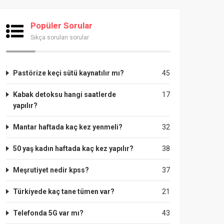
Popüler Sorular
Sıkça sorulan sorular
Pastörize keçi sütü kaynatılır mı?
45
Kabak detoksu hangi saatlerde
17
yapılır?
Mantar haftada kaç kez yenmeli?
32
50 yaş kadın haftada kaç kez yapılır?
38
Meşrutiyet nedir kpss?
37
Türkiyede kaç tane tümen var?
21
Telefonda 5G var mı?
43