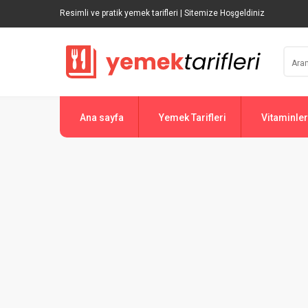
Resimli ve pratik yemek tarifleri | Sitemize Hoşgeldiniz
Ana sayfa
Yemek Tarifleri
Vitaminler