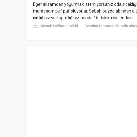
Eğer aksamdan yoğurmak istemiyorsanız oda sıcaklığ
muhteşem puf puf oluyorlar. Sabah buzdolabından aldı
ısıttığınız ve kapattığınız fırında 15 dakika dinlendirin.
Kaynak kaldırma talebi
Cevabın tamamını burada okuyu
|