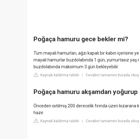
Poğaça hamuru gece bekler mi?
Tüm mayalı hamurları, ağzı kapalı bir kabın içerisine y
mayalı hamurlar buzdolabında 1 gün, yumurtasız yaş 
buzdolabında maksimum 3 gün bekleyebilir.
Kaynak kaldırma talebi
Cevabın tamamını burada oku
|
Poğaça hamuru akşamdan yoğurup s
Önceden ısıtılmış 200 derecelik fırında üzeri kızaran
hazır.
Kaynak kaldırma talebi
Cevabın tamamını burada okuy
|