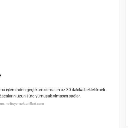
?
a işleminden geçtikten sonra en az 30 dakika bekletilmeli.
ğaçaların uzun süre yumuşak olmasını sağlar.
n: nefisyemektarifleri.com