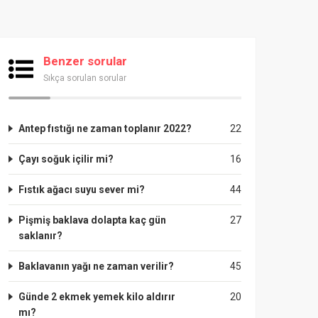
Benzer sorular
Sıkça sorulan sorular
Antep fıstığı ne zaman toplanır 2022?
22
Çayı soğuk içilir mi?
16
Fıstık ağacı suyu sever mi?
44
Pişmiş baklava dolapta kaç gün
27
saklanır?
Baklavanın yağı ne zaman verilir?
45
Günde 2 ekmek yemek kilo aldırır
20
mı?