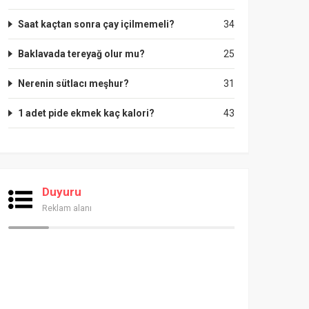
Saat kaçtan sonra çay içilmemeli?
34
Baklavada tereyağ olur mu?
25
Nerenin sütlacı meşhur?
31
1 adet pide ekmek kaç kalori?
43
Duyuru
Reklam alanı