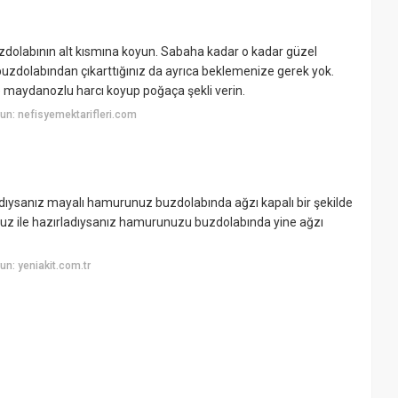
olabının alt kısmına koyun. Sabaha kadar o kadar güzel
 buzdolabından çıkarttığınız da ayrıca beklemenize gerek yok.
 maydanozlu harcı koyup poğaça şekli verin.
n: nefisyemektarifleri.com
dıysanız mayalı hamurunuz buzdolabında ağzı kapalı bir şekilde
 tuz ile hazırladıysanız hamurunuzu buzdolabında yine ağzı
n: yeniakit.com.tr