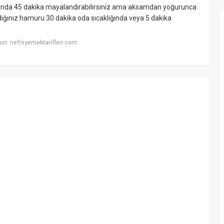
ında 45 dakika mayalandırabilirsiniz ama aksamdan yoğurunca
ğınız hamuru 30 dakika oda sıcaklığında veya 5 dakika
n: nefisyemektarifleri.com