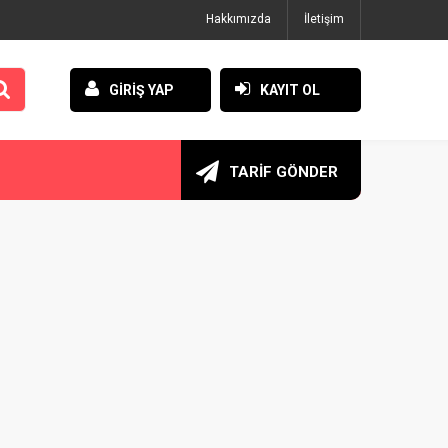
Hakkımızda
İletişim
GİRİŞ YAP
KAYIT OL
TARİF GÖNDER