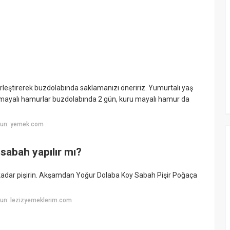
erleştirerek buzdolabında saklamanızı öneririz. Yumurtalı yaş
mayalı hamurlar buzdolabında 2 gün, kuru mayalı hamur da
yun: yemek.com
abah yapılır mı?
a kadar pişirin. Akşamdan Yoğur Dolaba Koy Sabah Pişir Poğaça
un: lezizyemeklerim.com