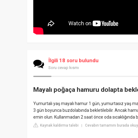
İlgili 18 soru bulundu
Soru cevap kısmı
Mayalı poğaça hamuru dolapta bekl
Yumurtalı yaş mayalı hamur 1 gün, yumurtasız yaş may
3 gün boyunca buzdolabında bekletilebilir. Ancak ham
emin olun. Kullanmadan 2 saat önce oda sıcaklığında be
Kaynak kaldırma talebi
Cevabın tamamını burada okuyu
|