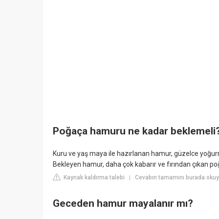
Poğaça hamuru ne kadar beklemeli
Kuru ve yaş maya ile hazırlanan hamur, güzelce yoğurm
Bekleyen hamur, daha çok kabarır ve fırından çıkan po
Kaynak kaldırma talebi
Cevabın tamamını burada okuyu
|
Geceden hamur mayalanır mı?