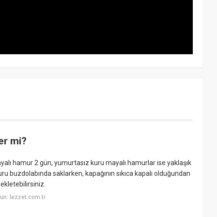
er mi?
alı hamur 2 gün, yumurtasız kuru mayalı hamurlar ise yaklaşık
uru buzdolabında saklarken, kapağının sıkıca kapalı olduğundan
kletebilirsiniz.
n: lezzet.com.tr