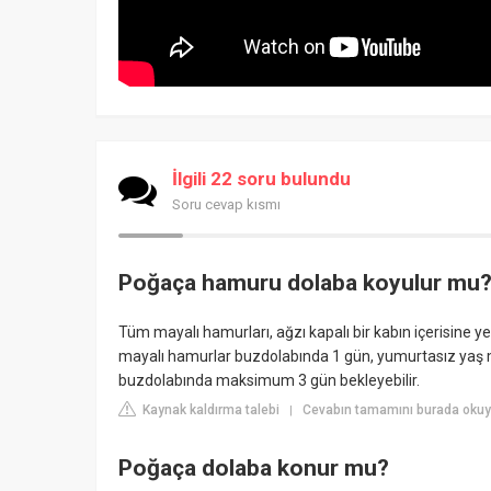
İlgili 22 soru bulundu
Soru cevap kısmı
Poğaça hamuru dolaba koyulur mu
Tüm mayalı hamurları, ağzı kapalı bir kabın içerisine y
mayalı hamurlar buzdolabında 1 gün, yumurtasız yaş 
buzdolabında maksimum 3 gün bekleyebilir.
Kaynak kaldırma talebi
Cevabın tamamını burada oku
|
Poğaça dolaba konur mu?