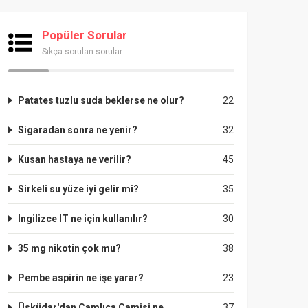
Popüler Sorular
Sıkça sorulan sorular
Patates tuzlu suda beklerse ne olur?
22
Sigaradan sonra ne yenir?
32
Kusan hastaya ne verilir?
45
Sirkeli su yüze iyi gelir mi?
35
Ingilizce IT ne için kullanılır?
30
35 mg nikotin çok mu?
38
Pembe aspirin ne işe yarar?
23
Üsküdar'dan Çamlıca Camisi ne
37