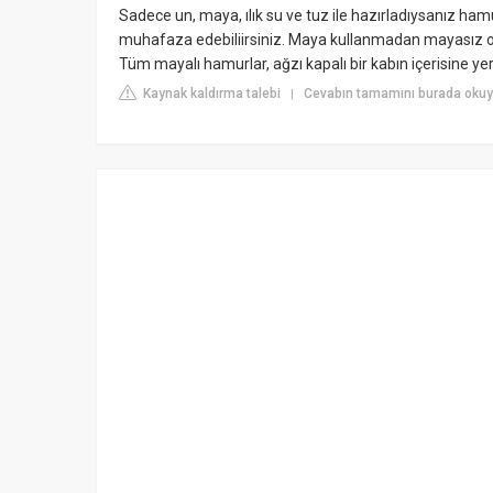
Sadece un, maya, ılık su ve tuz ile hazırladıysanız ha
muhafaza edebiliirsiniz. Maya kullanmadan mayasız ol
Tüm mayalı hamurlar, ağzı kapalı bir kabın içerisine yer
Kaynak kaldırma talebi
Cevabın tamamını burada okuyu
|