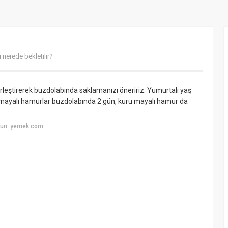
nerede bekletilir?
erleştirerek buzdolabında saklamanızı öneririz. Yumurtalı yaş
mayalı hamurlar buzdolabında 2 gün, kuru mayalı hamur da
yun: yemek.com