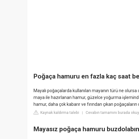
Poğaça hamuru en fazla kaç saat bek
Mayalı poğaçalarda kullanılan mayanın türü ne olursa 
maya ile hazırlanan hamur, güzelce yoğurma işleminde
hamur, daha çok kabarır ve fırından çıkan poğaçaların
Kaynak kaldırma talebi
Cevabın tamamını burada okuyu
|
Mayasız poğaça hamuru buzdolabınd