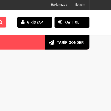
Hakkımızda
İletişim
GİRİŞ YAP
KAYIT OL
TARİF GÖNDER