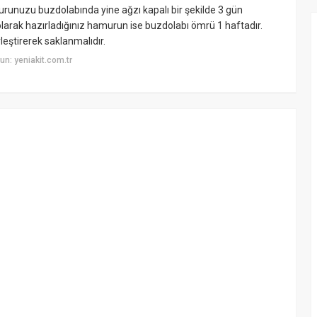
murunuzu buzdolabında yine ağzı kapalı bir şekilde 3 gün
arak hazırladığınız hamurun ise buzdolabı ömrü 1 haftadır.
leştirerek saklanmalıdır.
n: yeniakit.com.tr