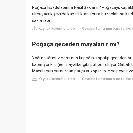
Poğaça Buzdolabında Nasıl Saklanır? Poğaçayı, kapaklı 
almayacak şekilde kapattıktan sonra buzdolabına kaldı
saklanabilir.
Kaynak kaldırma talebi
Cevabın tamamını burada okuyu
|
Poğaça geceden mayalanır mı?
Yoğurduğunuz hamurun kapağını kapatıp geceden buzd
kabarıyor ki diğer mayalılar gibi puf puf oluyor. Sabah
Mayalanan hamurdan parçalar kopartıp içine peynir ve
Kaynak kaldırma talebi
Cevabın tamamını burada okuyu
|