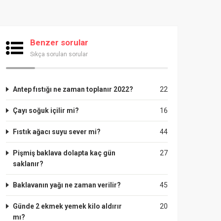
Benzer sorular
Sıkça sorulan sorular
Antep fıstığı ne zaman toplanır 2022?
22
Çayı soğuk içilir mi?
16
Fıstık ağacı suyu sever mi?
44
Pişmiş baklava dolapta kaç gün
27
saklanır?
Baklavanın yağı ne zaman verilir?
45
Günde 2 ekmek yemek kilo aldırır
20
mı?