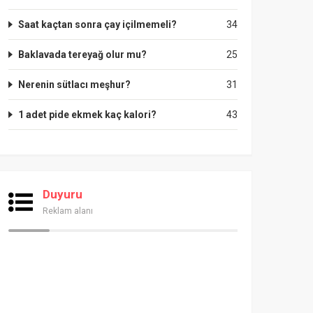
Saat kaçtan sonra çay içilmemeli?
34
Baklavada tereyağ olur mu?
25
Nerenin sütlacı meşhur?
31
1 adet pide ekmek kaç kalori?
43
Duyuru
Reklam alanı