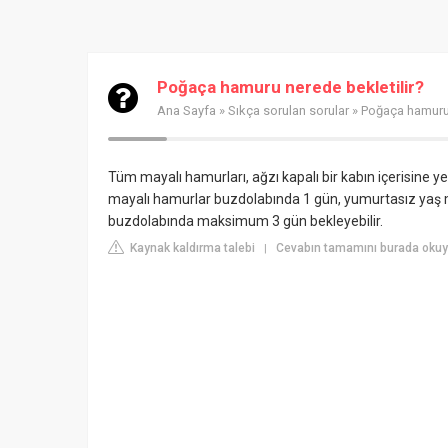
Poğaça hamuru nerede bekletilir?
Ana Sayfa
»
Sıkça sorulan sorular
» Poğaça hamuru 
Tüm mayalı hamurları, ağzı kapalı bir kabın içerisine y
mayalı hamurlar buzdolabında 1 gün, yumurtasız yaş 
buzdolabında maksimum 3 gün bekleyebilir.
Kaynak kaldırma talebi
Cevabın tamamını burada oku
|