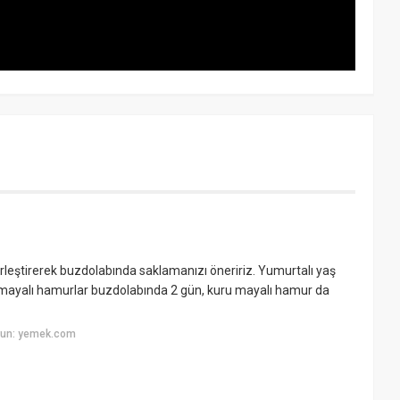
?
erleştirerek buzdolabında saklamanızı öneririz. Yumurtalı yaş
mayalı hamurlar buzdolabında 2 gün, kuru mayalı hamur da
yun: yemek.com