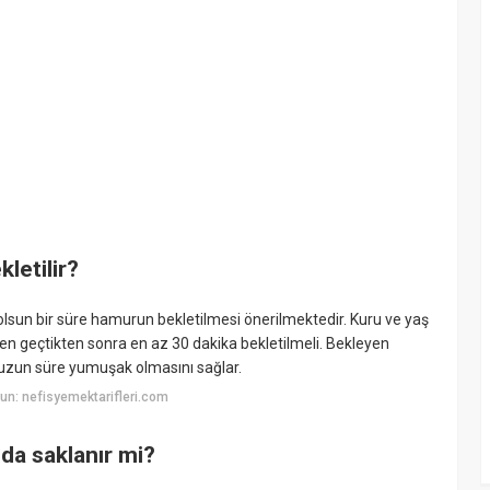
letilir?
olsun bir süre hamurun bekletilmesi önerilmektedir. Kuru ve yaş
n geçtikten sonra en az 30 dakika bekletilmeli. Bekleyen
 uzun süre yumuşak olmasını sağlar.
n: nefisyemektarifleri.com
a saklanır mi?