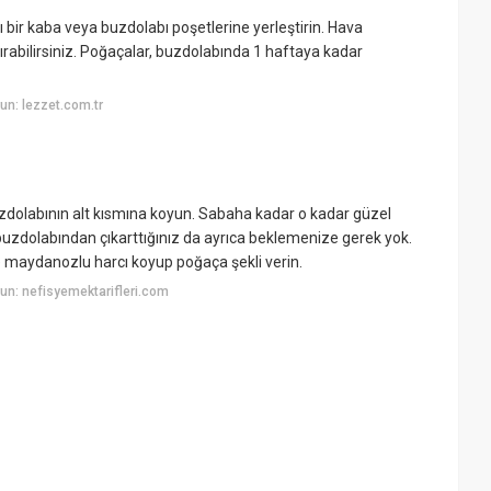
bir kaba veya buzdolabı poşetlerine yerleştirin. Hava
rabilirsiniz. Poğaçalar, buzdolabında 1 haftaya kadar
n: lezzet.com.tr
olabının alt kısmına koyun. Sabaha kadar o kadar güzel
 buzdolabından çıkarttığınız da ayrıca beklemenize gerek yok.
 maydanozlu harcı koyup poğaça şekli verin.
n: nefisyemektarifleri.com