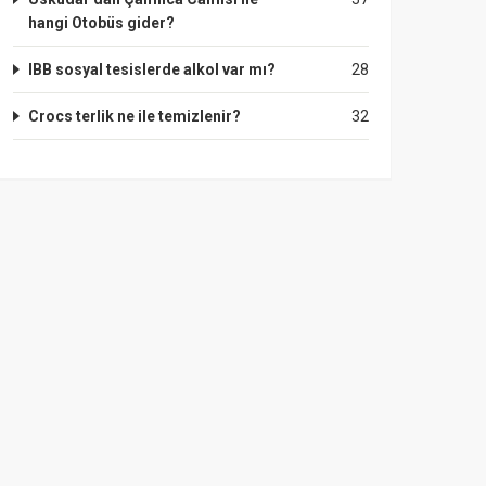
hangi Otobüs gider?
IBB sosyal tesislerde alkol var mı?
28
Crocs terlik ne ile temizlenir?
32