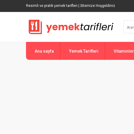
Resimli ve pratik yemek tarifleri | Sitemize Hoşgeldiniz
Ana sayfa
Yemek Tarifleri
Vitaminler