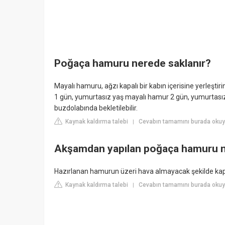
Poğaça hamuru nerede saklanır?
Mayalı hamuru, ağzı kapalı bir kabın içerisine yerleş
1 gün, yumurtasız yaş mayalı hamur 2 gün, yumurtasız
buzdolabında bekletilebilir.
Kaynak kaldırma talebi
Cevabın tamamını burada okuyu
|
Akşamdan yapılan poğaça hamuru na
Hazırlanan hamurun üzeri hava almayacak şekilde kapat
Kaynak kaldırma talebi
Cevabın tamamını burada okuyu
|