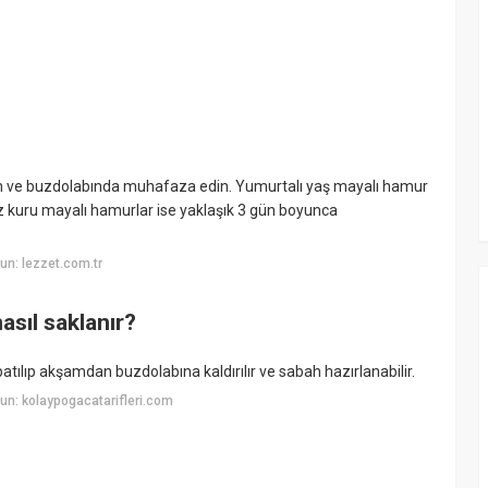
tirin ve buzdolabında muhafaza edin. Yumurtalı yaş mayalı hamur
 kuru mayalı hamurlar ise yaklaşık 3 gün boyunca
n: lezzet.com.tr
sıl saklanır?
ılıp akşamdan buzdolabına kaldırılır ve sabah hazırlanabilir.
n: kolaypogacatarifleri.com