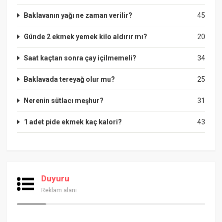
Baklavanın yağı ne zaman verilir?
45
Günde 2 ekmek yemek kilo aldırır mı?
20
Saat kaçtan sonra çay içilmemeli?
34
Baklavada tereyağ olur mu?
25
Nerenin sütlacı meşhur?
31
1 adet pide ekmek kaç kalori?
43
Duyuru
Reklam alanı