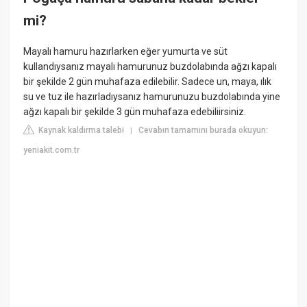
mi?
Mayalı hamuru hazırlarken eğer yumurta ve süt
kullandıysanız mayalı hamurunuz buzdolabında ağzı kapalı
bir şekilde 2 gün muhafaza edilebilir. Sadece un, maya, ılık
su ve tuz ile hazırladıysanız hamurunuzu buzdolabında yine
ağzı kapalı bir şekilde 3 gün muhafaza edebiliirsiniz.
Kaynak kaldırma talebi
Cevabın tamamını burada okuyun:
|
yeniakit.com.tr