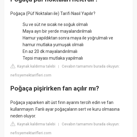
Poğaça (Püf Noktaları ile) Tarifi Nasıl Yapılır?
Su ve süt ne sıcak ne soğuk olmalı
Maya ayrı bir yerde mayalandırılmalı
Hamur yapıldıktan sonra maya ile yoğrulmalı ve
hamur mutlaka yumuşak olmalı
En az 20 dk mayalandırılmalı
Tepsi mayası mutlaka yapılmalı
Kaynak kaldırma talebi
Cevabın tamamını burada okuyun:
|
nefisyemektarifleri.com
Poğaça pişirirken fan açılır mı?
Poğaça yaparken alt üst fırın ayarını tercih edin ve fan
kullanmayın. Fanlı ayar poğaçaların sert ve kuru olmasına
neden oluyor.
Kaynak kaldırma talebi
Cevabın tamamını burada okuyun:
|
nefisyemektarifleri.com