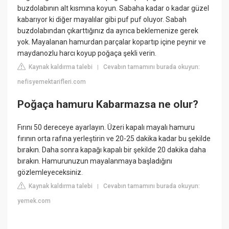
buzdolabının alt kısmına koyun. Sabaha kadar o kadar güzel
kabarıyor ki diğer mayalılar gibi puf puf oluyor. Sabah
buzdolabından çıkarttığınız da ayrıca beklemenize gerek
yok. Mayalanan hamurdan parçalar kopartıp içine peynir ve
maydanozlu harcı koyup poğaça şekli verin.
Kaynak kaldırma talebi
Cevabın tamamını burada okuyun:
|
nefisyemektarifleri.com
Poğaça hamuru Kabarmazsa ne olur?
Fırını 50 dereceye ayarlayın. Üzeri kapalı mayalı hamuru
fırının orta rafına yerleştirin ve 20-25 dakika kadar bu şekilde
bırakın. Daha sonra kapağı kapalı bir şekilde 20 dakika daha
bırakın. Hamurunuzun mayalanmaya başladığını
gözlemleyeceksiniz.
Kaynak kaldırma talebi
Cevabın tamamını burada okuyun:
|
yemek.com