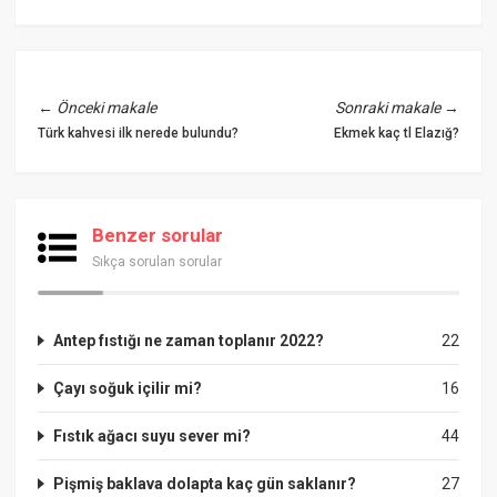
←
Önceki makale
Sonraki makale
→
Türk kahvesi ilk nerede bulundu?
Ekmek kaç tl Elazığ?
Benzer sorular
Sıkça sorulan sorular
Antep fıstığı ne zaman toplanır 2022?
22
Çayı soğuk içilir mi?
16
Fıstık ağacı suyu sever mi?
44
Pişmiş baklava dolapta kaç gün saklanır?
27