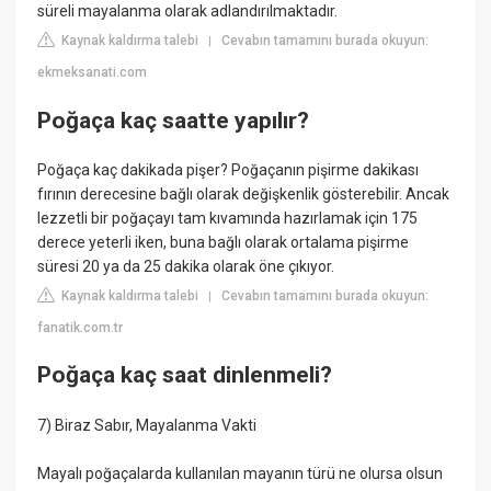
süreli mayalanma olarak adlandırılmaktadır.
Kaynak kaldırma talebi
Cevabın tamamını burada okuyun:
|
ekmeksanati.com
Poğaça kaç saatte yapılır?
Poğaça kaç dakikada pişer? Poğaçanın pişirme dakikası
fırının derecesine bağlı olarak değişkenlik gösterebilir. Ancak
lezzetli bir poğaçayı tam kıvamında hazırlamak için 175
derece yeterli iken, buna bağlı olarak ortalama pişirme
süresi 20 ya da 25 dakika olarak öne çıkıyor.
Kaynak kaldırma talebi
Cevabın tamamını burada okuyun:
|
fanatik.com.tr
Poğaça kaç saat dinlenmeli?
7) Biraz Sabır, Mayalanma Vakti
Mayalı poğaçalarda kullanılan mayanın türü ne olursa olsun