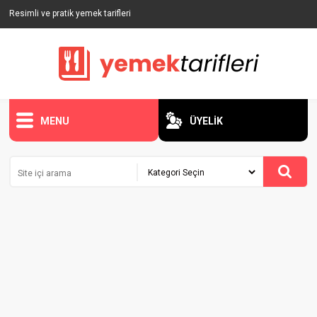
Resimli ve pratik yemek tarifleri
MENU
ÜYELİK