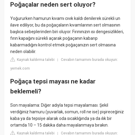
Poğaçalar neden sert oluyor?
Yoğururken hamurun kıvamı cıvık kaldı denilerek sürekli un
ilave ediliyor, bu da poğaçaların kıvamlarının sert olmasının
başlıca sebeplerinden biri oluyor. Fırınınızın ısı dengesizlikleri,
fırın kapağını sürekli açarak poğaçanın kabarıp
kabarmadığını kontrol etmek poğaçanızın sert olmasına
neden olabilir.
Kaynak kaldırma talebi
Cevabın tamamını burada okuyun:
|
yemek.com
Poğaça tepsi mayası ne kadar
beklemeli?
Son mayalama: Diğer adıyla tepsi mayalaması. Şekil
verdiğiniz hamuru (yuvarlak, somun, roll ne ise) pişireceğiniz
kaba ya da tepsiye alarak oda sıcaklığında ya da ılık bir
ortamda 10 – 15 dakika daha mayalanmaya bırakın.
Kaynak kaldırma talebi
Cevabın tamamını burada okuyun:
|