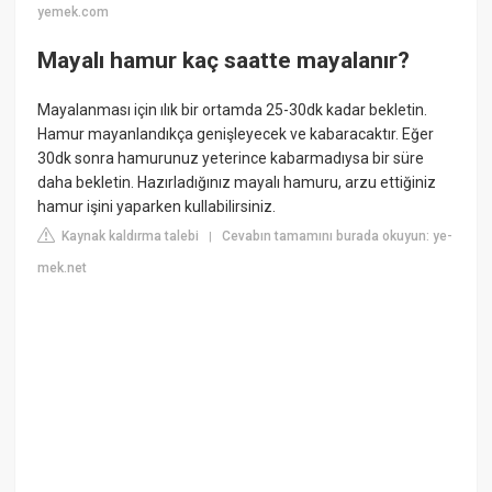
yemek.com
Mayalı hamur kaç saatte mayalanır?
Mayalanması için ılık bir ortamda 25-30dk kadar bekletin.
Hamur mayanlandıkça genişleyecek ve kabaracaktır. Eğer
30dk sonra hamurunuz yeterince kabarmadıysa bir süre
daha bekletin. Hazırladığınız mayalı hamuru, arzu ettiğiniz
hamur işini yaparken kullabilirsiniz.
Kaynak kaldırma talebi
Cevabın tamamını burada okuyun: ye-
|
mek.net