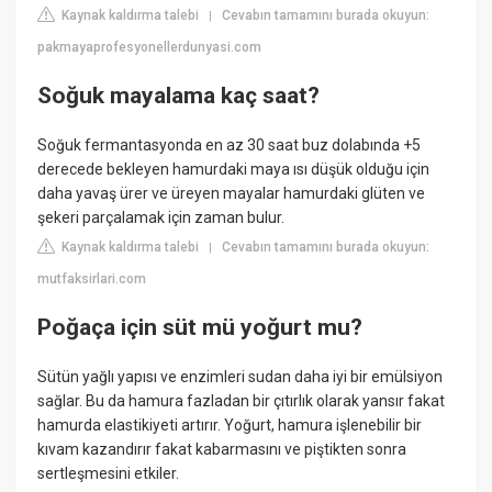
Kaynak kaldırma talebi
Cevabın tamamını burada okuyun:
|
pakmayaprofesyonellerdunyasi.com
Soğuk mayalama kaç saat?
Soğuk fermantasyonda en az 30 saat buz dolabında +5
derecede bekleyen hamurdaki maya ısı düşük olduğu için
daha yavaş ürer ve üreyen mayalar hamurdaki glüten ve
şekeri parçalamak için zaman bulur.
Kaynak kaldırma talebi
Cevabın tamamını burada okuyun:
|
mutfaksirlari.com
Poğaça için süt mü yoğurt mu?
Sütün yağlı yapısı ve enzimleri sudan daha iyi bir emülsiyon
sağlar. Bu da hamura fazladan bir çıtırlık olarak yansır fakat
hamurda elastikiyeti artırır. Yoğurt, hamura işlenebilir bir
kıvam kazandırır fakat kabarmasını ve piştikten sonra
sertleşmesini etkiler.