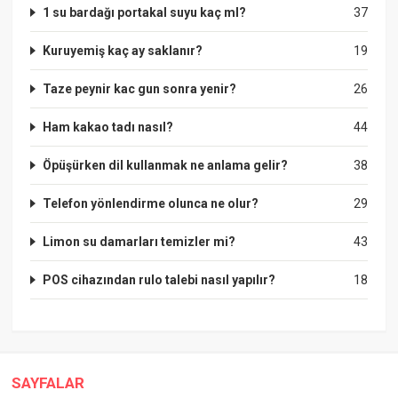
1 su bardağı portakal suyu kaç ml?
37
Kuruyemiş kaç ay saklanır?
19
Taze peynir kac gun sonra yenir?
26
Ham kakao tadı nasıl?
44
Öpüşürken dil kullanmak ne anlama gelir?
38
Telefon yönlendirme olunca ne olur?
29
Limon su damarları temizler mi?
43
POS cihazından rulo talebi nasıl yapılır?
18
SAYFALAR