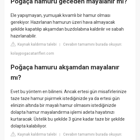
Poğaça hamuru geceden mayalanır mı?
Ele yapışmayan, yumuşak kıvamlı bir hamur olması
gerekiyor. Hazırlanan hamurun üzeri hava almayacak
şekilde kapatılıp akşamdan buzdolabına kaldırılır ve sabah
hazırlanabilir.
Kaynak kaldırma talebi
Cevabın tamamını burada okuyun:
|
kolaypogacatarifleri.com
Poğaça hamuru akşamdan mayalanır
mı?
Evet bu yöntem en bilineni. Ancak ertesi gün misafirlerinize
taze taze hamur pişirmek istediğinizde ya da ertesi gün
elinizin altında bir mayalı hamur olmasını istediğinizde
dolapta hamur mayalandırma işlemi adeta hayatınızı
kurtaracak. Üstelik bu şekilde 3 güne kadar taze bir şekilde
dolapta kalabiliyor.
Kaynak kaldırma talebi
Cevabın tamamını burada okuyun:
|