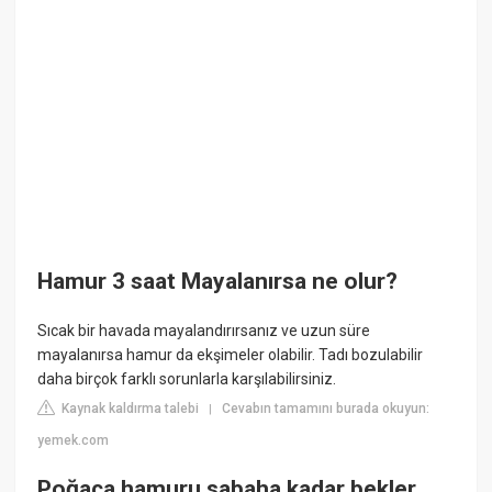
Hamur 3 saat Mayalanırsa ne olur?
Sıcak bir havada mayalandırırsanız ve uzun süre
mayalanırsa hamur da ekşimeler olabilir. Tadı bozulabilir
daha birçok farklı sorunlarla karşılabilirsiniz.
Kaynak kaldırma talebi
Cevabın tamamını burada okuyun:
|
yemek.com
Poğaça hamuru sabaha kadar bekler