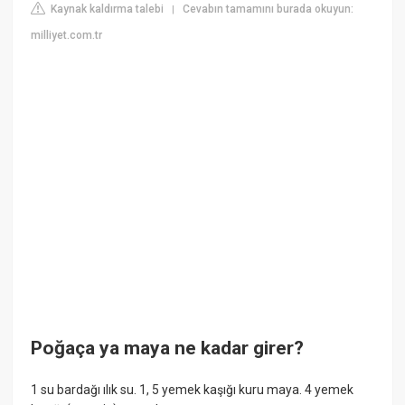
Kaynak kaldırma talebi
Cevabın tamamını burada okuyun:
|
milliyet.com.tr
Poğaça ya maya ne kadar girer?
1 su bardağı ılık su. 1, 5 yemek kaşığı kuru maya. 4 yemek