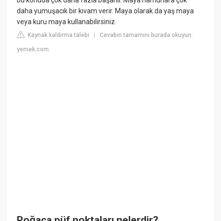
bu konuda çok daha fazla başarılı. Maya hamurlara çok
daha yumuşacık bir kıvam verir. Maya olarak da yaş maya
veya kuru maya kullanabilirsiniz.
Kaynak kaldırma talebi
Cevabın tamamını burada okuyun:
|
yemek.com
Poğaça püf noktaları nelerdir?