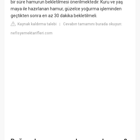
bir süre hamurun bekletilmesi önerilmektedir. Kuru ve yaş
maya ile hazırlanan hamur, güzelce yoğurma işleminden
geçtikten sonra en az 30 dakika bekletilmeli.
Kaynak kaldırma talebi
Cevabın tamamını burada okuyun:
|
nefisyemektarifleri.com