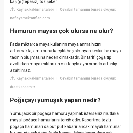
kaşığı (tepesiz) toz şeker.
Kaynak kaldırma talebi
Cevabın tamamını burada okuyun:
|
nefisyemektarifleri.com
Hamurun mayası çok olursa ne olur?
Fazla miktarda maya kullanımı mayalanma hızını
arttırmakta, ama buna karşılık hoş olmayan keskin bir maya
tadının oluşmasına neden olmaktadır. Bir tarifi çoğaltıp
azaltırken maya miktarı un miktarıyla aynı oranda arttırılıp
azaltılmaz.
Kaynak kaldırma talebi
Cevabın tamamını burada okuyun:
|
droetker.com.tr
Poğaçayı yumuşak yapan nedir?
Yumuşacık bir poğaça hamuru yapmak isterseniz mutlaka
mayalı poğaça hamurlarını tercih edin. Kabartma tozlu
poğaça hamurları da puf puf kabarır ancak mayalı hamurlar