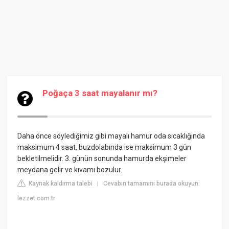
Poğaça 3 saat mayalanır mı?
Daha önce söylediğimiz gibi mayalı hamur oda sıcaklığında
maksimum 4 saat, buzdolabında ise maksimum 3 gün
bekletilmelidir. 3. günün sonunda hamurda ekşimeler
meydana gelir ve kıvamı bozulur.
Kaynak kaldırma talebi
Cevabın tamamını burada okuyun:
|
lezzet.com.tr