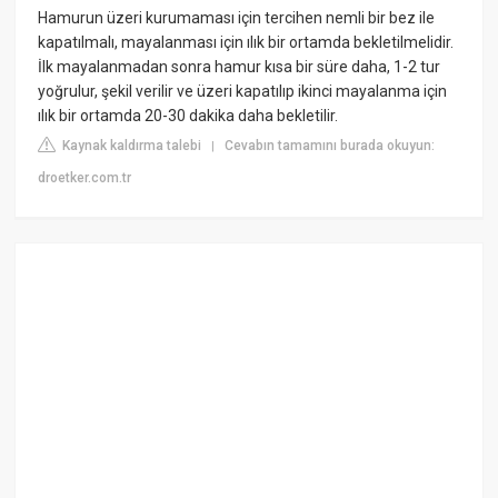
Hamurun üzeri kurumaması için tercihen nemli bir bez ile
kapatılmalı, mayalanması için ılık bir ortamda bekletilmelidir.
İlk mayalanmadan sonra hamur kısa bir süre daha, 1-2 tur
yoğrulur, şekil verilir ve üzeri kapatılıp ikinci mayalanma için
ılık bir ortamda 20-30 dakika daha bekletilir.
Kaynak kaldırma talebi
Cevabın tamamını burada okuyun:
|
droetker.com.tr