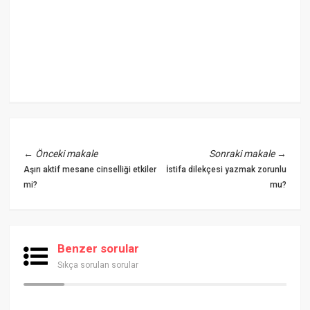
←
Önceki makale
Sonraki makale
→
Aşırı aktif mesane cinselliği etkiler
İstifa dilekçesi yazmak zorunlu
mi?
mu?
Benzer sorular
Sıkça sorulan sorular