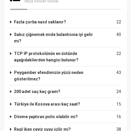
Sıkça sorulan sorular
Fazla çorba nasıl saklanır?
22
Sakız çiğnemek mide bulantısına iyi gelir
40
mi?
TCP IP protokolünün en üstünde
22
aşağıdakilerden hangisi bulunur?
Peygamber efendimizin yüzü neden
43
gösterilmez?
200 adet saç kaç gram?
24
Türkiye ile Kosova arası kaç saat?
15
Dövme yaptıran polis olabilir mi?
16
Regl iken ceviz suyu içilir mi?
38