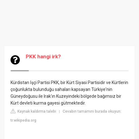
PKK hangi irk?
Kürdistan İşçi Partisi PKK, bir Kürt Siyasi Partisidir ve Kürtlerin
çoğunlukta bulunduğu sahaları kapsayan Türkiye'nin
Güneydoğusu ile Irak'ın Kuzeyindeki bölgede bağımsız bir
Kürt devleti kurma gayesi gütmektedir.
Kaynak kaldırma talebi
Cevabın tamamını burada okuyun:
|
tr.wikipedia.org