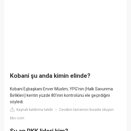
Kobani şu anda kimin elinde?
Kobani Eşbaşkanı Enver Müslim, YPG'nin (Halk Savunma
Birlikleri) kentin yüzde 80'inin kontrolünü ele geçirdiğini
söyledi.
Kaynak kaldırma talebi
Cevabın tamamını burada okuyun:
|
bbc.com
Şu an PKK lideri kim?