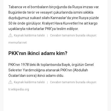
Tabanca ve el bombaların birçoğunda da Rusya imzası var.
Bugünlerde terör ve vesayet çukurlarında ismini sıklıkla
duyduğumuz suikast silahı Kannaslar'da yine Rusya yüzde
50 ile önde görülüyor. Kraliyet Hava Kuvvetleri'ne ait kargo
uçaklarıyla roketatarlar PKK'ya teslim ediliyor.
Kaynak kaldırma talebi
Cevabın tamamını burada okuyun:
|
memurlar.net
PKK'nın ikinci adamı kim?
PKK'nın 1978'deki ilk toplantısında Bayık, örgütün Genel
Sekreter Yardımcılığına atanarak PKK'nın (Abdullah
Öcalan'dan sonra) ikinci adamı oldu.
Kaynak kaldırma talebi
Cevabın tamamını burada okuyun:
|
tr.wikipedia.org