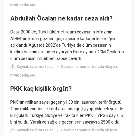
tr.wikipedia.org
Abdullah Öcalan ne kadar ceza aldı?
Ocak 2000'de, Türk hükûmeti idam cezasının infazının
AİHM'nin kararı gözden geçirmesine kadar ertelendiğini
açıklandı. Ağustos 2002'de Türkiye'de ölüm cezasının
kaldırılmasının ardından aynı yılın Ekim ayında DGM Öcalan'ın
ölüm cezasını müebbet hapse çevirdi.
Kaynak kaldırma talebi
Cevabın tamamını burada okuyun:
|
tr.wikipedia.org
PKK kaç kişilik örgüt?
PKK'nın militan sayısı geçen yıl 30 bini aşarken, terör örgütü
4 bin militanını kır ile kent arasında geçiş yapabilecek şekilde
kurguladı. Türkiye, Suriye ve Irak'ta ölen PKK'lı, YPG'li sayısı 6
bini buldu. Yaralı ve sağ ele geçenlerin sayısıysa 2500 oldu.
Kaynak kaldırma talebi
Cevabın tamamını burada okuyun:
|