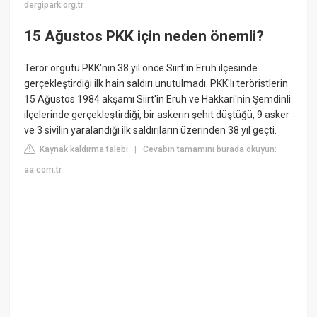
dergipark.org.tr
15 Ağustos PKK için neden önemli?
Terör örgütü PKK'nın 38 yıl önce Siirt'in Eruh ilçesinde
gerçekleştirdiği ilk hain saldırı unutulmadı. PKK'lı teröristlerin
15 Ağustos 1984 akşamı Siirt'in Eruh ve Hakkari'nin Şemdinli
ilçelerinde gerçekleştirdiği, bir askerin şehit düştüğü, 9 asker
ve 3 sivilin yaralandığı ilk saldırıların üzerinden 38 yıl geçti.
Kaynak kaldırma talebi
Cevabın tamamını burada okuyun:
|
aa.com.tr