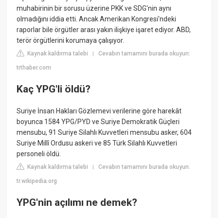
muhabirinin bir sorusu üzerine PKK ve SDG'nin aynı
olmadığını iddia etti. Ancak Amerikan Kongresi'ndeki
raporlar bile örgütler arası yakın ilişkiye işaret ediyor. ABD,
terör örgütlerini korumaya çalışıyor.
Kaynak kaldırma talebi
Cevabın tamamını burada okuyun:
|
trthaber.com
Kaç YPG'li öldü?
Suriye İnsan Hakları Gözlemevi verilerine göre harekât
boyunca 1584 YPG/PYD ve Suriye Demokratik Güçleri
mensubu, 91 Suriye Silahlı Kuvvetleri mensubu asker, 604
Suriye Millî Ordusu askeri ve 85 Türk Silahlı Kuvvetleri
personeli öldü.
Kaynak kaldırma talebi
Cevabın tamamını burada okuyun:
|
tr.wikipedia.org
YPG'nin açılımı ne demek?