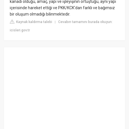
kanadı olduğu, amaç, yapı ve işleyişinin örtüştüğü, aynı yapı
içerisinde hareket ettiği ve PKK/KCK'dan farklı ve bağımsız
bir oluşum olmadığı bilinmektedir.
Kaynak kaldırma talebi
Cevabın tamamını burada okuyun:
|
icisleri.gov.tr