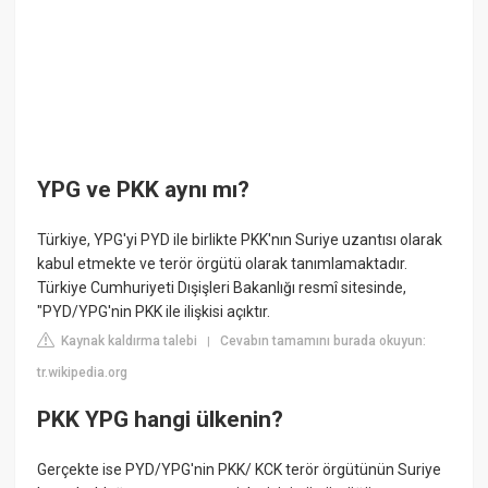
YPG ve PKK aynı mı?
Türkiye, YPG'yi PYD ile birlikte PKK'nın Suriye uzantısı olarak
kabul etmekte ve terör örgütü olarak tanımlamaktadır.
Türkiye Cumhuriyeti Dışişleri Bakanlığı resmî sitesinde,
"PYD/YPG'nin PKK ile ilişkisi açıktır.
Kaynak kaldırma talebi
Cevabın tamamını burada okuyun:
|
tr.wikipedia.org
PKK YPG hangi ülkenin?
Gerçekte ise PYD/YPG'nin PKK/ KCK terör örgütünün Suriye