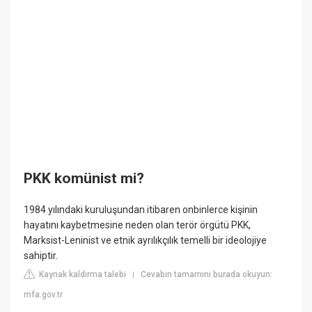
PKK komünist mi?
1984 yılındaki kuruluşundan itibaren onbinlerce kişinin
hayatını kaybetmesine neden olan terör örgütü PKK,
Marksist-Leninist ve etnik ayrılıkçılık temelli bir ideolojiye
sahiptir.
Kaynak kaldırma talebi
Cevabın tamamını burada okuyun:
|
mfa.gov.tr