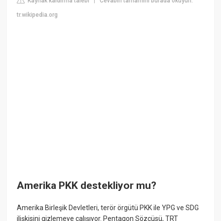
Kaynak kaldırma talebi
Cevabın tamamını burada okuyun:
|
tr.wikipedia.org
Amerika PKK destekliyor mu?
Amerika Birleşik Devletleri, terör örgütü PKK ile YPG ve SDG
ilişkisini gizlemeye çalışıyor. Pentagon Sözcüsü, TRT