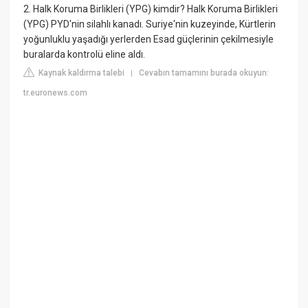
2. Halk Koruma Birlikleri (YPG) kimdir? Halk Koruma Birlikleri
(YPG) PYD'nin silahlı kanadı. Suriye'nin kuzeyinde, Kürtlerin
yoğunluklu yaşadığı yerlerden Esad güçlerinin çekilmesiyle
buralarda kontrolü eline aldı.
Kaynak kaldırma talebi
Cevabın tamamını burada okuyun:
|
tr.euronews.com