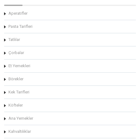
Aperatifler
Pasta Tarifleri
Tatlılar
Çorbalar
Et Yemekleri
Börekler
Kek Tarifleri
Köfteler
Ana Yemekler
Kahvaltılıklar