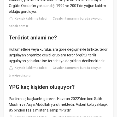
İstanbul, yüzde 10.8 ile Mardin ve yüzde 9.8 ile Van izliyor. -
Örgüte Öcalan'ın yakalandığı 1999 ve 2001'de yoğun katılım
olduğu görülüyor.
Kaynak kaldırma talebi
Cevabın tamamını burada okuyun:
|
sabah.com.tr
Terörist anlami ne?
Hükûmetlere veya kuruluşlara göre değişmekle birlikte, terör
uygulayan organize çeşitli gruplara terör örgütü; terör
uygulayan şahıslara ise terörist ya da yıldırıcı denilmektedir.
Kaynak kaldırma talebi
Cevabın tamamını burada okuyun:
|
tr.wikipedia.org
YPG kaç kişiden oluşuyor?
Partinin eş başkanlık görevini Haziran 2022'den beri Salih
Müslim ve Asya Abdullah yürütmektedir. Askerî kolu yaklaşık
85 binden fazla militana sahip YPG'dir.