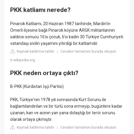
PKK katliamı nerede?
Pınarcık Katliamı, 20 Haziran 1987 tarihinde, Mardin'in
Ömerli ilçesine bağlı Pınarcık köyüne ARGK militanlarının
saldırısı sonucu 16'sı çocuk, 6'sı kadın 30 Türkiye Cumhuriyeti
vatandaşı sivilin yaşamını yitirdiği bir katliamdır.
Kaynak kaldırma talebi
Cevabın tamamını burada okuyun:
|
tr.wikipedia.org
PKK neden ortaya çıktı?
B-PKK (Kürdistan İşçi Partisi)
PKK, Türkiye'nin 1978 yılı sonrasında Kürt Sorunu ile
bağlantılandırılan ve bir türlü sona ermeyip, bugünlere kadar
uzanan, kan ve acının yan yana dolaştığı bir terör sorunu
olarak ortaya çıkmıştır.
Kaynak kaldırma talebi
Cevabın tamamını burada okuyun:
|