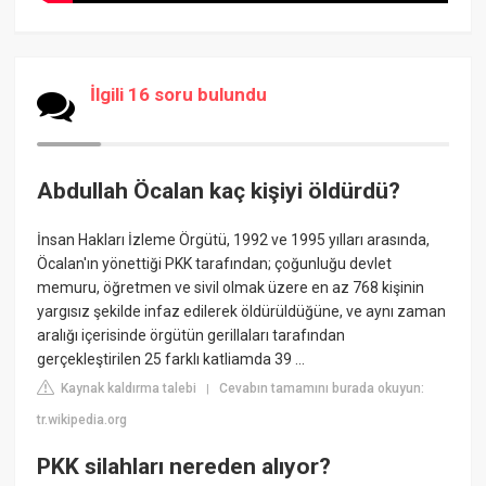
İlgili 16 soru bulundu
Abdullah Öcalan kaç kişiyi öldürdü?
İnsan Hakları İzleme Örgütü, 1992 ve 1995 yılları arasında,
Öcalan'ın yönettiği PKK tarafından; çoğunluğu devlet
memuru, öğretmen ve sivil olmak üzere en az 768 kişinin
yargısız şekilde infaz edilerek öldürüldüğüne, ve aynı zaman
aralığı içerisinde örgütün gerillaları tarafından
gerçekleştirilen 25 farklı katliamda 39 ...
Kaynak kaldırma talebi
Cevabın tamamını burada okuyun:
|
tr.wikipedia.org
PKK silahları nereden alıyor?