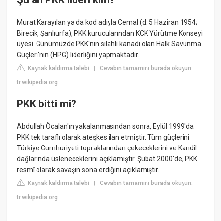
Murat Karayılan ya da kod adıyla Cemal (d. 5 Haziran 1954;
Birecik, Şanlıurfa), PKK kurucularından KCK Yürütme Konseyi
üyesi. Günümüzde PKK'nın silahlı kanadı olan Halk Savunma
Güçleri'nin (HPG) liderliğini yapmaktadır.
Kaynak kaldırma talebi
Cevabın tamamını burada okuyun:
|
tr.wikipedia.org
PKK bitti mi?
Abdullah Öcalan'ın yakalanmasından sonra, Eylül 1999'da
PKK tek taraflı olarak ateşkes ilan etmiştir. Tüm güçlerini
Türkiye Cumhuriyeti topraklarından çekeceklerini ve Kandil
dağlarında üsleneceklerini açıklamıştır. Şubat 2000'de, PKK
resmî olarak savaşın sona erdiğini açıklamıştır.
Kaynak kaldırma talebi
Cevabın tamamını burada okuyun:
|
tr.wikipedia.org