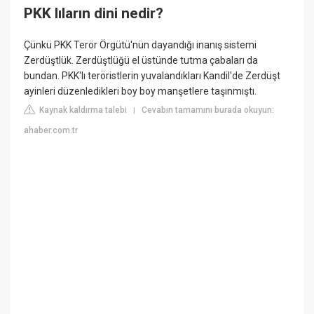
PKK lıların dini nedir?
Çünkü PKK Terör Örgütü'nün dayandığı inanış sistemi
Zerdüştlük. Zerdüştlüğü el üstünde tutma çabaları da
bundan. PKK'lı teröristlerin yuvalandıkları Kandil'de Zerdüşt
ayinleri düzenledikleri boy boy manşetlere taşınmıştı.
Kaynak kaldırma talebi
Cevabın tamamını burada okuyun:
|
ahaber.com.tr