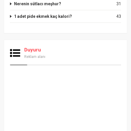
Nerenin sütlacı meşhur?
31
1 adet pide ekmek kaç kalori?
43
Duyuru
Reklam alanı