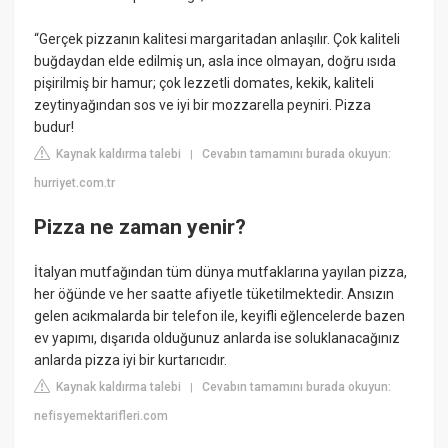
“Gerçek pizzanın kalitesi margaritadan anlaşılır. Çok kaliteli
buğdaydan elde edilmiş un, asla ince olmayan, doğru ısıda
pişirilmiş bir hamur; çok lezzetli domates, kekik, kaliteli
zeytinyağından sos ve iyi bir mozzarella peyniri. Pizza
budur!
Kaynak kaldırma talebi
Cevabın tamamını burada okuyun:
|
hurriyet.com.tr
Pizza ne zaman yenir?
İtalyan mutfağından tüm dünya mutfaklarına yayılan pizza,
her öğünde ve her saatte afiyetle tüketilmektedir. Ansızın
gelen acıkmalarda bir telefon ile, keyifli eğlencelerde bazen
ev yapımı, dışarıda olduğunuz anlarda ise soluklanacağınız
anlarda pizza iyi bir kurtarıcıdır.
Kaynak kaldırma talebi
Cevabın tamamını burada okuyun:
|
nefisyemektarifleri.com