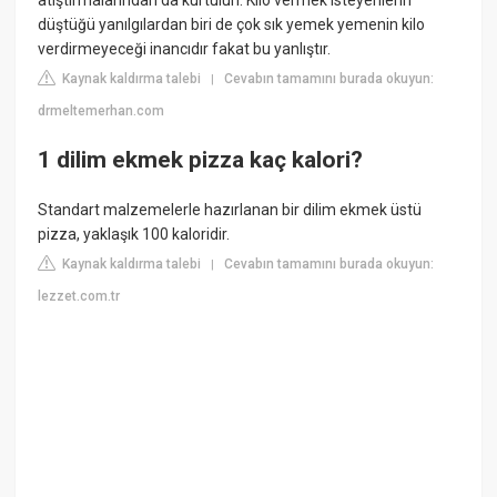
atıştırmalarından da kurtulun. Kilo vermek isteyenlerin
düştüğü yanılgılardan biri de çok sık yemek yemenin kilo
verdirmeyeceği inancıdır fakat bu yanlıştır.
Kaynak kaldırma talebi
Cevabın tamamını burada okuyun:
|
drmeltemerhan.com
1 dilim ekmek pizza kaç kalori?
Standart malzemelerle hazırlanan bir dilim ekmek üstü
pizza, yaklaşık 100 kaloridir.
Kaynak kaldırma talebi
Cevabın tamamını burada okuyun:
|
lezzet.com.tr