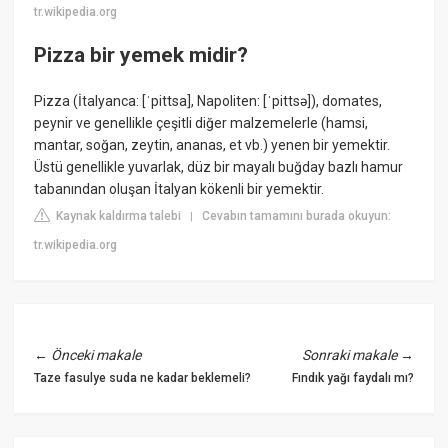
tr.wikipedia.org
Pizza bir yemek midir?
Pizza (İtalyanca: [ˈpittsa], Napoliten: [ˈpittsə]), domates,
peynir ve genellikle çeşitli diğer malzemelerle (hamsi,
mantar, soğan, zeytin, ananas, et vb.) yenen bir yemektir.
Üstü genellikle yuvarlak, düz bir mayalı buğday bazlı hamur
tabanından oluşan İtalyan kökenli bir yemektir.
Kaynak kaldırma talebi
Cevabın tamamını burada okuyun:
|
tr.wikipedia.org
←
Önceki makale
Sonraki makale
→
Taze fasulye suda ne kadar beklemeli?
Fındık yağı faydalı mı?