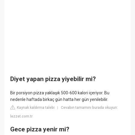
Diyet yapan pizza yiyebilir mi?
Bir porsiyon pizza yaklaşık 500-600 kalori içeriyor. Bu
nedenle haftada birkaç gün hatta her gün yenilebilir.
Kaynak kaldırma talebi
Cevabın tamamını burada okuyun:
|
lezzet.com.tr
Gece pizza yenir mi?