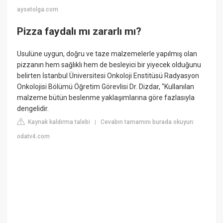
aysetolga.com
Pizza faydalı mı zararlı mı?
Usulüne uygun, doğru ve taze malzemelerle yapılmış olan
pizzanın hem sağlıklı hem de besleyici bir yiyecek olduğunu
belirten İstanbul Üniversitesi Onkoloji Enstitüsü Radyasyon
Onkolojisi Bölümü Öğretim Görevlisi Dr. Dizdar, "Kullanılan
malzeme bütün beslenme yaklaşımlarına göre fazlasıyla
dengelidir.
Kaynak kaldırma talebi
Cevabın tamamını burada okuyun:
|
odatv4.com