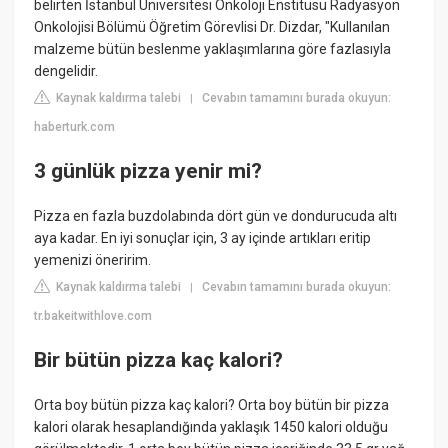
belirten İstanbul Üniversitesi Onkoloji Enstitüsü Radyasyon
Onkolojisi Bölümü Öğretim Görevlisi Dr. Dizdar, "Kullanılan
malzeme bütün beslenme yaklaşımlarına göre fazlasıyla
dengelidir.
Kaynak kaldırma talebi
Cevabın tamamını burada okuyun:
|
haberturk.com
3 günlük pizza yenir mi?
Pizza en fazla buzdolabında dört gün ve dondurucuda altı
aya kadar. En iyi sonuçlar için, 3 ay içinde artıkları eritip
yemenizi öneririm.
Kaynak kaldırma talebi
Cevabın tamamını burada okuyun:
|
tr.bakeitwithlove.com
Bir bütün pizza kaç kalori?
Orta boy bütün pizza kaç kalori? Orta boy bütün bir pizza
kalori olarak hesaplandığında yaklaşık 1450 kalori olduğu