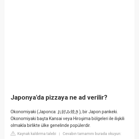
Japonya'da pizzaya ne ad verilir?
Okonomiyaki (Japonca: お好み焼き), bir Japon pankeki.
Okonomiyaki başta Kansai veya Hiroşima bölgeleri ile ilişkili
olmakla birlikte ülke genelinde popülerdir.
Kaynak kaldırma talebi
Cevabın tamamını burada okuyun:
|