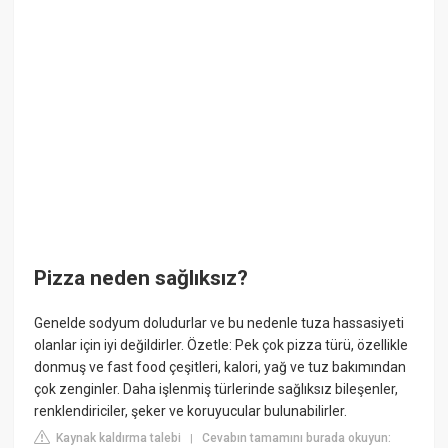
Pizza neden sağlıksız?
Genelde sodyum doludurlar ve bu nedenle tuza hassasiyeti
olanlar için iyi değildirler. Özetle: Pek çok pizza türü, özellikle
donmuş ve fast food çeşitleri, kalori, yağ ve tuz bakımından
çok zenginler. Daha işlenmiş türlerinde sağlıksız bileşenler,
renklendiriciler, şeker ve koruyucular bulunabilirler.
Kaynak kaldırma talebi
Cevabın tamamını burada okuyun:
|