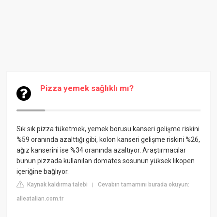
Pizza yemek sağlıklı mı?
Sık sık pizza tüketmek, yemek borusu kanseri gelişme riskini
%59 oranında azalttığı gibi, kolon kanseri gelişme riskini %26,
ağız kanserini ise %34 oranında azaltıyor. Araştırmacılar
bunun pizzada kullanılan domates sosunun yüksek likopen
içeriğine bağlıyor.
Kaynak kaldırma talebi
Cevabın tamamını burada okuyun:
|
alleatalian.com.tr