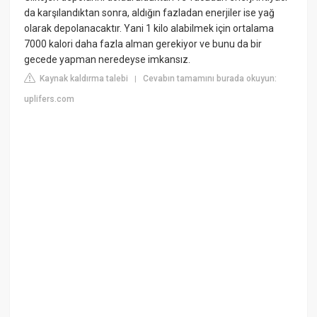
da karşılandıktan sonra, aldığın fazladan enerjiler ise yağ
olarak depolanacaktır. Yani 1 kilo alabilmek için ortalama
7000 kalori daha fazla alman gerekiyor ve bunu da bir
gecede yapman neredeyse imkansız.
Kaynak kaldırma talebi
Cevabın tamamını burada okuyun:
|
uplifers.com