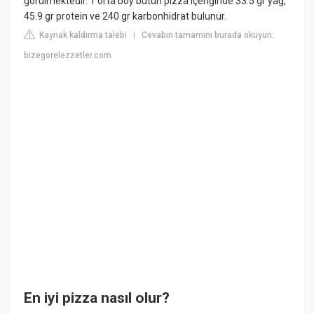
görülmektedir. 1 orta boy bütün pizza içeriğinde 33.5 gr yağ,
45.9 gr protein ve 240 gr karbonhidrat bulunur.
Kaynak kaldırma talebi
Cevabın tamamını burada okuyun:
|
bizegorelezzetler.com
En iyi pizza nasıl olur?