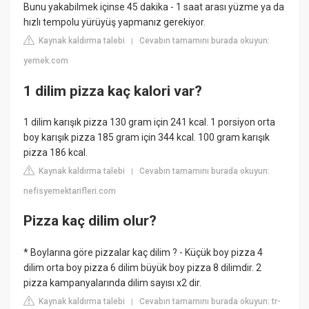
Bunu yakabilmek içinse 45 dakika - 1 saat arası yüzme ya da
hızlı tempolu yürüyüş yapmanız gerekiyor.
Kaynak kaldırma talebi
Cevabın tamamını burada okuyun:
|
yemek.com
1 dilim pizza kaç kalori var?
1 dilim karışık pizza 130 gram için 241 kcal. 1 porsiyon orta
boy karışık pizza 185 gram için 344 kcal. 100 gram karışık
pizza 186 kcal.
Kaynak kaldırma talebi
Cevabın tamamını burada okuyun:
|
nefisyemektarifleri.com
Pizza kaç dilim olur?
* Boylarına göre pizzalar kaç dilim ? - Küçük boy pizza 4
dilim orta boy pizza 6 dilim büyük boy pizza 8 dilimdir. 2
pizza kampanyalarında dilim sayısı x2 dir.
Kaynak kaldırma talebi
Cevabın tamamını burada okuyun: tr-
|