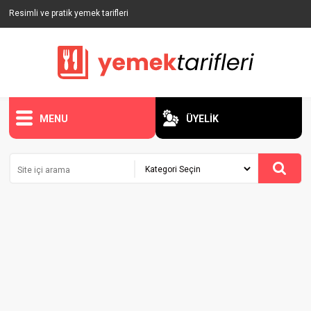
Resimli ve pratik yemek tarifleri
MENU
ÜYELİK