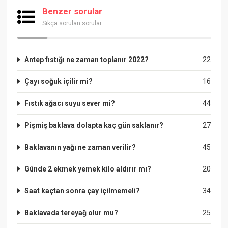
Benzer sorular
Sıkça sorulan sorular
Antep fıstığı ne zaman toplanır 2022?
22
Çayı soğuk içilir mi?
16
Fıstık ağacı suyu sever mi?
44
Pişmiş baklava dolapta kaç gün saklanır?
27
Baklavanın yağı ne zaman verilir?
45
Günde 2 ekmek yemek kilo aldırır mı?
20
Saat kaçtan sonra çay içilmemeli?
34
Baklavada tereyağ olur mu?
25