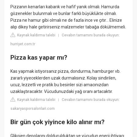
Pizzanın kenarları kabarık ve hafif yanık olmalı. Hamurda
gözenekler bulunmalı ve bunlar farklı büyüklükte olmalı.
Pizza ne hamur gibi olmalı ne de fazla ince ve çıtır... Elinize
alıp dikey hale getirirseniz malzemeler tabağa dökülmemeli.
Kaynak kaldırma talebi
Cevabın tamamını burada okuyun:
|
hurriyet.com.tr
Pizza kas yapar mı?
Kas yapmak istiyorsanız pizza, dondurma, hamburger vb.
zararlı yiyeceklerden uzak durmalısınız. Kolay sindirilen,
ucuz, lezzetli ve pratik bu besinler sizi amacınızdan
uzaklaştıracaktır. Vücudunuzdaki yağ oranı artacaktır.
Kaynak kaldırma talebi
Cevabın tamamını burada okuyun:
|
sakaryasporsalonlari.com
Bir gün çok yiyince kilo alınır mı?
Glikojen depolarını doldurulduktan ve vücudun enerji ihtiyacı