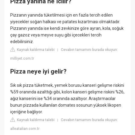
Pizza yanina ne Icilir?
Pizzanın yanında tüketilmesi için en fazla tercih edilen
yiyecekler soğan halkası ve patates kızartması olmaktadır.
Pizzanın yanında ise kendi zevkinize göre ayran, kola, soğuk
çay gazoz veya meyve suyu gibi içecekleri tercih
edebilirsiniz.
Kaynak kaldırma talebi
Cevabın tamamını burada okuyun:
|
milliyet.com.tr
Pizza neye iyi gelir?
Sık sık pizza tüketmek, yemek borusu kanseri gelişme riskini
%59 oranında azalttığı gibi, kolon kanseri gelişme riskini %26,
ağız kanserini ise %34 oranında azaltıyor. Araştırmacılar
bunun pizzada kullanılan domates sosunun yüksek likopen
içeriğine bağlıyor.
Kaynak kaldırma talebi
Cevabın tamamını burada okuyun:
|
alleatalian.com.tr