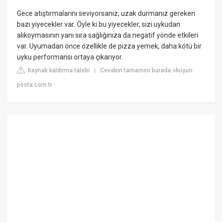
Gece atıştırmalarını seviyorsanız, uzak durmanız gereken
bazı yiyecekler var. Öyle ki bu yiyecekler, sizi uykudan
alıkoymasının yanı sıra sağlığınıza da negatif yönde etkileri
var. Uyumadan önce özellikle de pizza yemek, daha kötü bir
uyku performansı ortaya çıkarıyor.
Kaynak kaldırma talebi
Cevabın tamamını burada okuyun:
|
posta.com.tr