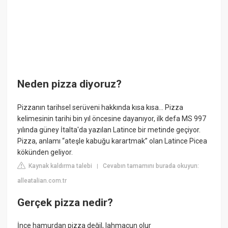
Neden pizza diyoruz?
Pizzanın tarihsel serüveni hakkında kısa kısa… Pizza
kelimesinin tarihi bin yıl öncesine dayanıyor, ilk defa MS 997
yılında güney İtalta'da yazılan Latince bir metinde geçiyor.
Pizza, anlamı “ateşle kabuğu karartmak” olan Latince Picea
kökünden geliyor.
Kaynak kaldırma talebi
Cevabın tamamını burada okuyun:
|
alleatalian.com.tr
Gerçek pizza nedir?
İnce hamurdan pizza değil, lahmacun olur