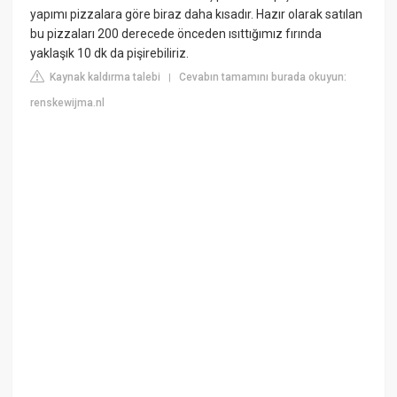
yapımı pizzalara göre biraz daha kısadır. Hazır olarak satılan
bu pizzaları 200 derecede önceden ısıttığımız fırında
yaklaşık 10 dk da pişirebiliriz.
Kaynak kaldırma talebi
Cevabın tamamını burada okuyun:
|
renskewijma.nl