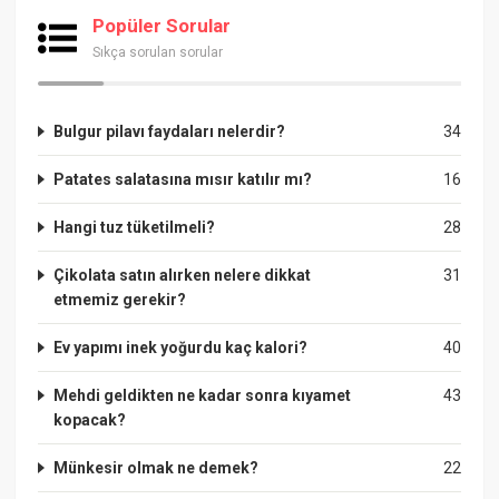
Popüler Sorular
Sıkça sorulan sorular
Bulgur pilavı faydaları nelerdir?
34
Patates salatasına mısır katılır mı?
16
Hangi tuz tüketilmeli?
28
Çikolata satın alırken nelere dikkat
31
etmemiz gerekir?
Ev yapımı inek yoğurdu kaç kalori?
40
Mehdi geldikten ne kadar sonra kıyamet
43
kopacak?
Münkesir olmak ne demek?
22