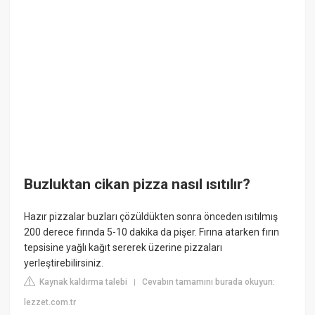
Buzluktan cikan pizza nasıl ısıtılır?
Hazır pizzalar buzları çözüldükten sonra önceden ısıtılmış
200 derece fırında 5-10 dakika da pişer. Fırına atarken fırın
tepsisine yağlı kağıt sererek üzerine pizzaları
yerleştirebilirsiniz.
Kaynak kaldırma talebi
Cevabın tamamını burada okuyun:
|
lezzet.com.tr