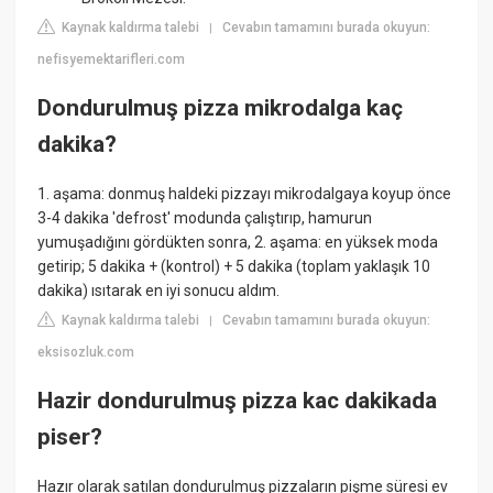
Kaynak kaldırma talebi
Cevabın tamamını burada okuyun:
|
nefisyemektarifleri.com
Dondurulmuş pizza mikrodalga kaç
dakika?
1. aşama: donmuş haldeki pizzayı mikrodalgaya koyup önce
3-4 dakika 'defrost' modunda çalıştırıp, hamurun
yumuşadığını gördükten sonra, 2. aşama: en yüksek moda
getirip; 5 dakika + (kontrol) + 5 dakika (toplam yaklaşık 10
dakika) ısıtarak en iyi sonucu aldım.
Kaynak kaldırma talebi
Cevabın tamamını burada okuyun:
|
eksisozluk.com
Hazir dondurulmuş pizza kac dakikada
piser?
Hazır olarak satılan dondurulmuş pizzaların pişme süresi ev