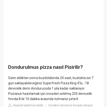
Dondurulmus pizza nasıl Pisirilir?
Satın aldıktan sonra buzdolabında 24 saat, buzlukta ise 7
gün saklayabileceğiniz Superfresh Pizza King 4'lü, -18
derecelik derin dondurucuda 1 yıla kadar saklanıyor.
Pizzanızı hazırlamak için önceden ısıtılmış 250 derecelik
fırında 8 ile 10 dakika arasında tutmanız yeterli.
Kaynak kaldırma talebi
Cevabın tamamını burada okuyun:
|