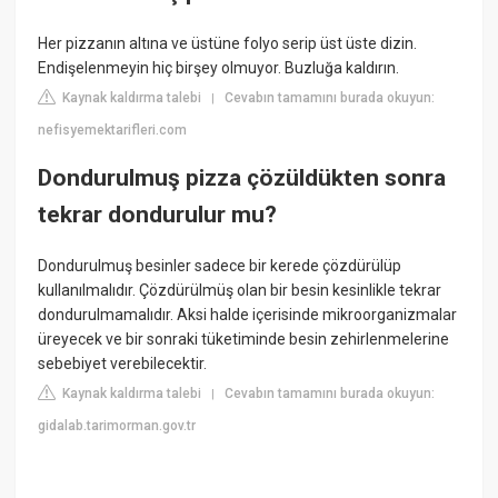
Her pizzanın altına ve üstüne folyo serip üst üste dizin.
Endişelenmeyin hiç birşey olmuyor. Buzluğa kaldırın.
Kaynak kaldırma talebi
Cevabın tamamını burada okuyun:
|
nefisyemektarifleri.com
Dondurulmuş pizza çözüldükten sonra
tekrar dondurulur mu?
Dondurulmuş besinler sadece bir kerede çözdürülüp
kullanılmalıdır. Çözdürülmüş olan bir besin kesinlikle tekrar
dondurulmamalıdır. Aksi halde içerisinde mikroorganizmalar
üreyecek ve bir sonraki tüketiminde besin zehirlenmelerine
sebebiyet verebilecektir.
Kaynak kaldırma talebi
Cevabın tamamını burada okuyun:
|
gidalab.tarimorman.gov.tr