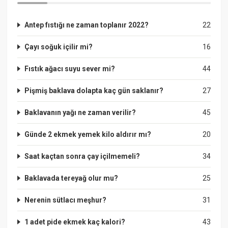
Antep fıstığı ne zaman toplanır 2022?
22
Çayı soğuk içilir mi?
16
Fıstık ağacı suyu sever mi?
44
Pişmiş baklava dolapta kaç gün saklanır?
27
Baklavanın yağı ne zaman verilir?
45
Günde 2 ekmek yemek kilo aldırır mı?
20
Saat kaçtan sonra çay içilmemeli?
34
Baklavada tereyağ olur mu?
25
Nerenin sütlacı meşhur?
31
1 adet pide ekmek kaç kalori?
43