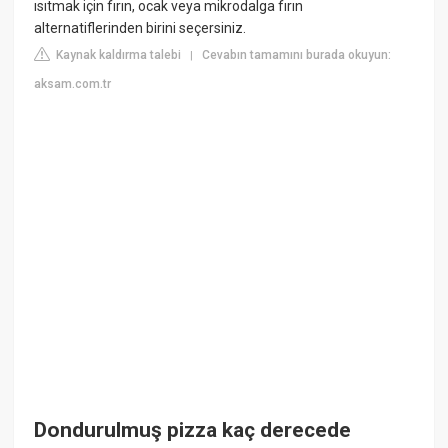
ısıtmak için fırın, ocak veya mikrodalga fırın
alternatiflerinden birini seçersiniz.
Kaynak kaldırma talebi
Cevabın tamamını burada okuyun:
|
aksam.com.tr
Dondurulmuş pizza kaç derecede