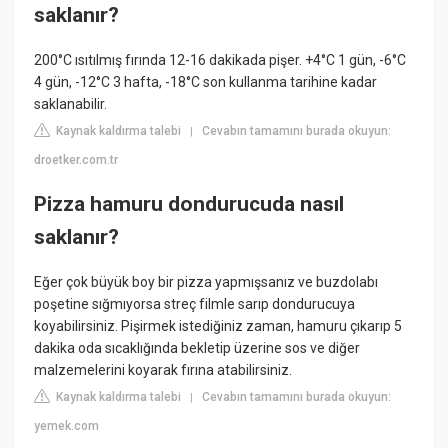
saklanır?
200°C ısıtılmış fırında 12-16 dakikada pişer. +4°C 1 gün, -6°C
4 gün, -12°C 3 hafta, -18°C son kullanma tarihine kadar
saklanabilir.
Kaynak kaldırma talebi
Cevabın tamamını burada okuyun:
|
droetker.com.tr
Pizza hamuru dondurucuda nasıl
saklanır?
Eğer çok büyük boy bir pizza yapmışsanız ve buzdolabı
poşetine sığmıyorsa streç filmle sarıp dondurucuya
koyabilirsiniz. Pişirmek istediğiniz zaman, hamuru çıkarıp 5
dakika oda sıcaklığında bekletip üzerine sos ve diğer
malzemelerini koyarak fırına atabilirsiniz.
Kaynak kaldırma talebi
Cevabın tamamını burada okuyun:
|
yemek.com