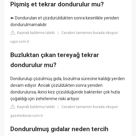
Pişmiş et tekrar dondurulur mu?
➽ Dondurulan et çözdürüldükten sonra kesinlikle yeniden
dondurulmamalıdır.
Kaynak kaldırma talebi
Cevabın tamamını burada okuyun:
|
ugur.com.tr
Buzluktan çıkan tereyağ tekrar
dondurulur mu?
Dondurulup çözülmüş gıda, bozulma sürecine kaldığı yerden
devam ediyor. Ancak çözüldükten sonra yeniden
dondurulursa, ikinci kez çözüldüğünde bakteriler çok hızla
çoğaldığı için zehirlenme riski artıyor.
Kaynak kaldırma talebi
Cevabın tamamını burada okuyun:
|
gazeteduvar.com.tr
Dondurulmuş gıdalar neden tercih