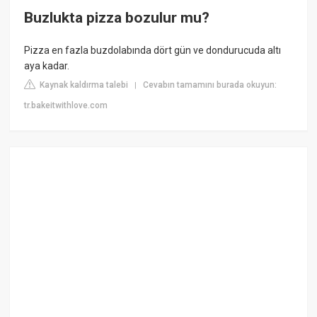
Buzlukta pizza bozulur mu?
Pizza en fazla buzdolabında dört gün ve dondurucuda altı
aya kadar.
Kaynak kaldırma talebi
Cevabın tamamını burada okuyun:
|
tr.bakeitwithlove.com