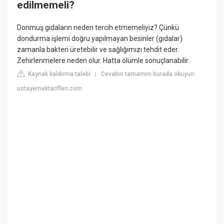
edilmemeli?
Donmuş gıdaların neden tercih etmemeliyiz? Çünkü
dondurma işlemi doğru yapılmayan besinler (gıdalar)
zamanla bakteri üretebilir ve sağlığımızı tehdit eder.
Zehirlenmelere neden olur. Hatta ölümle sonuçlanabilir.
Kaynak kaldırma talebi
Cevabın tamamını burada okuyun:
|
ustayemektarifleri.com