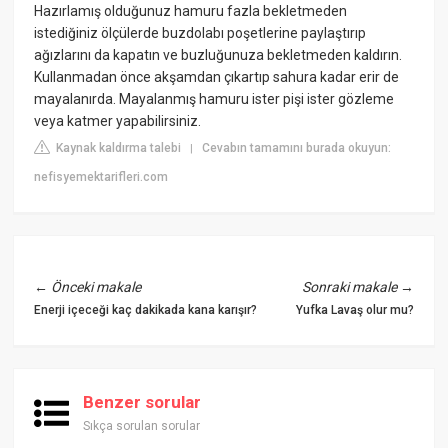
Hazırlamış olduğunuz hamuru fazla bekletmeden
istediğiniz ölçülerde buzdolabı poşetlerine paylaştırıp
ağızlarını da kapatın ve buzluğunuza bekletmeden kaldırın.
Kullanmadan önce akşamdan çıkartıp sahura kadar erir de
mayalanırda. Mayalanmış hamuru ister pişi ister gözleme
veya katmer yapabilirsiniz.
Kaynak kaldırma talebi
Cevabın tamamını burada okuyun:
|
nefisyemektarifleri.com
←
Önceki makale
Sonraki makale
→
Enerji içeceği kaç dakikada kana karışır?
Yufka Lavaş olur mu?
Benzer sorular
Sıkça sorulan sorular