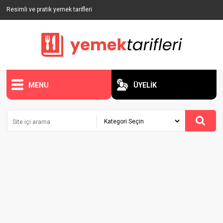
Resimli ve pratik yemek tarifleri
MENU
ÜYELİK