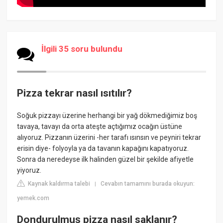
İlgili 35 soru bulundu
Pizza tekrar nasıl ısıtılır?
Soğuk pizzayı üzerine herhangi bir yağ dökmediğimiz boş
tavaya, tavayı da orta ateşte açtığımız ocağın üstüne
alıyoruz. Pizzanın üzerini -her tarafı ısınsın ve peyniri tekrar
erisin diye- folyoyla ya da tavanın kapağını kapatıyoruz.
Sonra da neredeyse ilk halinden güzel bir şekilde afiyetle
yiyoruz.
Kaynak kaldırma talebi
Cevabın tamamını burada okuyun:
|
yemek.com
Dondurulmuş pizza nasıl saklanır?