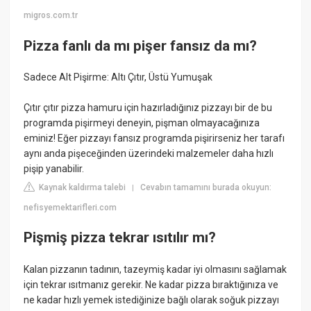
migros.com.tr
Pizza fanlı da mı pişer fansız da mı?
Sadece Alt Pişirme: Altı Çıtır, Üstü Yumuşak
Çıtır çıtır pizza hamuru için hazırladığınız pizzayı bir de bu
programda pişirmeyi deneyin, pişman olmayacağınıza
eminiz! Eğer pizzayı fansız programda pişirirseniz her tarafı
aynı anda pişeceğinden üzerindeki malzemeler daha hızlı
pişip yanabilir.
Kaynak kaldırma talebi
Cevabın tamamını burada okuyun:
|
nefisyemektarifleri.com
Pişmiş pizza tekrar ısıtılır mı?
Kalan pizzanın tadının, tazeymiş kadar iyi olmasını sağlamak
için tekrar ısıtmanız gerekir. Ne kadar pizza bıraktığınıza ve
ne kadar hızlı yemek istediğinize bağlı olarak soğuk pizzayı