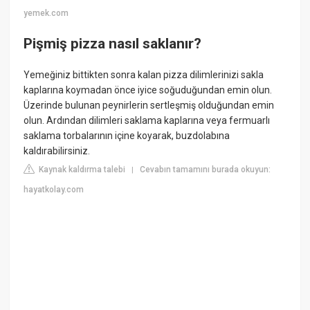
yemek.com
Pişmiş pizza nasıl saklanır?
Yemeğiniz bittikten sonra kalan pizza dilimlerinizi sakla
kaplarına koymadan önce iyice soğuduğundan emin olun.
Üzerinde bulunan peynirlerin sertleşmiş olduğundan emin
olun. Ardından dilimleri saklama kaplarına veya fermuarlı
saklama torbalarının içine koyarak, buzdolabına
kaldırabilirsiniz.
Kaynak kaldırma talebi
Cevabın tamamını burada okuyun:
|
hayatkolay.com