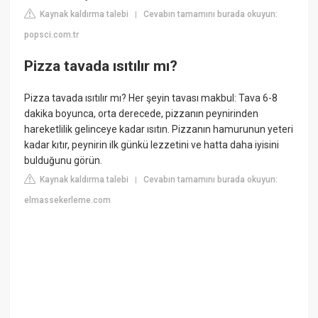
Kaynak kaldırma talebi
Cevabın tamamını burada okuyun:
|
popsci.com.tr
Pizza tavada ısıtılır mı?
Pizza tavada ısıtılır mı? Her şeyin tavası makbul: Tava 6-8
dakika boyunca, orta derecede, pizzanın peynirinden
hareketlilik gelinceye kadar ısıtın. Pizzanın hamurunun yeteri
kadar kıtır, peynirin ilk günkü lezzetini ve hatta daha iyisini
bulduğunu görün.
Kaynak kaldırma talebi
Cevabın tamamını burada okuyun:
|
elmassekerleme.com