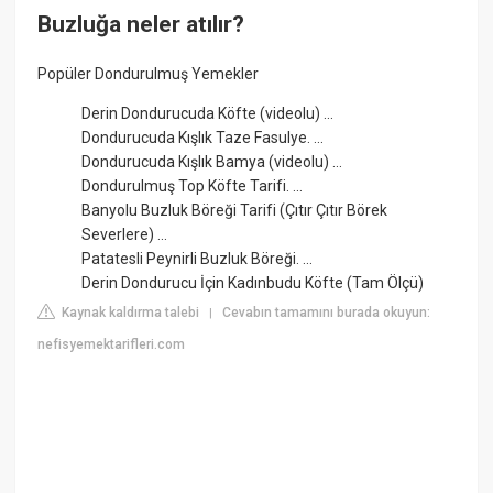
Buzluğa neler atılır?
Popüler Dondurulmuş Yemekler
Derin Dondurucuda Köfte (videolu) ...
Dondurucuda Kışlık Taze Fasulye. ...
Dondurucuda Kışlık Bamya (videolu) ...
Dondurulmuş Top Köfte Tarifi. ...
Banyolu Buzluk Böreği Tarifi (Çıtır Çıtır Börek
Severlere) ...
Patatesli Peynirli Buzluk Böreği. ...
Derin Dondurucu İçin Kadınbudu Köfte (Tam Ölçü)
Kaynak kaldırma talebi
Cevabın tamamını burada okuyun:
|
nefisyemektarifleri.com