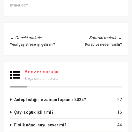
mynet.com
←
Önceki makale
Sonraki makale
→
Yeşil çay strese iyi gelir mi?
Kurabiye neden yarılır?
Benzer sorular
Sıkça sorulan sorular
Antep fıstığı ne zaman toplanır 2022?
22
Çayı soğuk içilir mi?
16
Fıstık ağacı suyu sever mi?
44