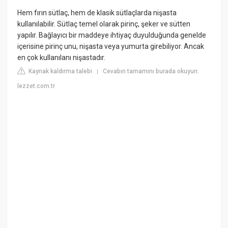
Hem fırın sütlaç, hem de klasik sütlaçlarda nişasta
kullanılabilir. Sütlaç temel olarak pirinç, şeker ve sütten
yapılır. Bağlayıcı bir maddeye ihtiyaç duyulduğunda genelde
içerisine pirinç unu, nişasta veya yumurta girebiliyor. Ancak
en çok kullanılanı nişastadır.
Kaynak kaldırma talebi
Cevabın tamamını burada okuyun:
|
lezzet.com.tr