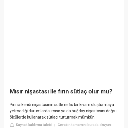
Mısır nişastası ile fırın sütlaç olur mu?
Pirinci kendi nişastasının sütle nefis bir kıvam oluşturmaya
yetmediği durumlarda, mısır ya da buğday nişastasını doğru
ölçülerde kullanarak sütlacı tutturmak mümkün.
Kaynak kaldırma talebi
Cevabın tamamını burada okuyun:
|