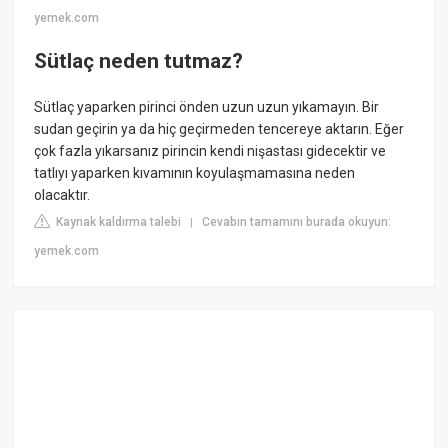
yemek.com
Sütlaç neden tutmaz?
Sütlaç yaparken pirinci önden uzun uzun yıkamayın. Bir
sudan geçirin ya da hiç geçirmeden tencereye aktarın. Eğer
çok fazla yıkarsanız pirincin kendi nişastası gidecektir ve
tatlıyı yaparken kıvamının koyulaşmamasına neden
olacaktır.
Kaynak kaldırma talebi
Cevabın tamamını burada okuyun:
|
yemek.com