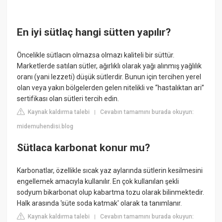
En iyi sütlaç hangi sütten yapılır?
Öncelikle sütlacın olmazsa olmazı kaliteli bir süttür.
Marketlerde satılan sütler, ağırlıklı olarak yağı alınmış yağlılık
oranı (yani lezzeti) düşük sütlerdir. Bunun için tercihen yerel
olan veya yakın bölgelerden gelen nitelikli ve “hastalıktan ari”
sertifikası olan sütleri tercih edin.
Kaynak kaldırma talebi
Cevabın tamamını burada okuyun:
|
midemuhendisi.blog
Sütlaca karbonat konur mu?
Karbonatlar, özellikle sıcak yaz aylarında sütlerin kesilmesini
engellemek amacıyla kullanılır. En çok kullanılan şekli
sodyum bikarbonat olup kabartma tozu olarak bilinmektedir.
Halk arasında 'süte soda katmak' olarak ta tanımlanır.
Kaynak kaldırma talebi
Cevabın tamamını burada okuyun:
|