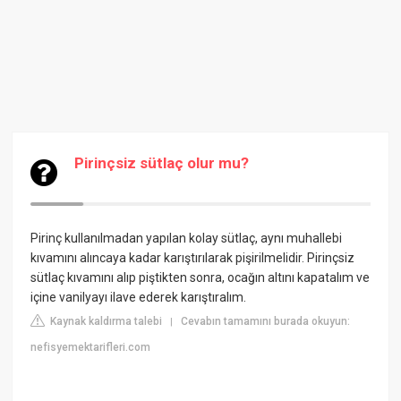
Pirinçsiz sütlaç olur mu?
Pirinç kullanılmadan yapılan kolay sütlaç, aynı muhallebi
kıvamını alıncaya kadar karıştırılarak pişirilmelidir. Pirinçsiz
sütlaç kıvamını alıp piştikten sonra, ocağın altını kapatalım ve
içine vanilyayı ilave ederek karıştıralım.
Kaynak kaldırma talebi
Cevabın tamamını burada okuyun:
|
nefisyemektarifleri.com