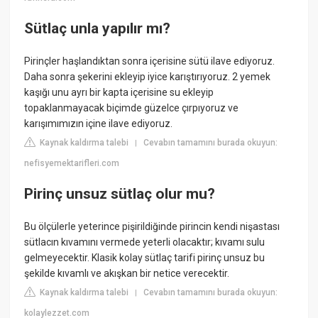
Sütlaç unla yapılır mı?
Pirinçler haşlandıktan sonra içerisine sütü ilave ediyoruz.
Daha sonra şekerini ekleyip iyice karıştırıyoruz. 2 yemek
kaşığı unu ayrı bir kapta içerisine su ekleyip
topaklanmayacak biçimde güzelce çırpıyoruz ve
karışımımızın içine ilave ediyoruz.
Kaynak kaldırma talebi
Cevabın tamamını burada okuyun:
|
nefisyemektarifleri.com
Pirinç unsuz sütlaç olur mu?
Bu ölçülerle yeterince pişirildiğinde pirincin kendi nişastası
sütlacın kıvamını vermede yeterli olacaktır; kıvamı sulu
gelmeyecektir. Klasik kolay sütlaç tarifi pirinç unsuz bu
şekilde kıvamlı ve akışkan bir netice verecektir.
Kaynak kaldırma talebi
Cevabın tamamını burada okuyun:
|
kolaylezzet.com