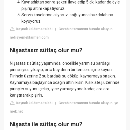
Kaynadıktan sonra şekeri ilave edip 5 dk. kadar da öyle
pişirip altını kapatıyoruz.
Servis kaselerine alıyoruz ,soğuyunca buzdolabına
koyuyoruz.
Kaynak kaldırma talebi
Cevabın tamamını burada okuyun:
|
nefisyemektarifleri.com
Nişastasız sütlaç olur mu?
Nişastasız sütlaç yapımında; öncelikle yarım su bardağı
pirinci iyice yıkayıp, orta boy derin bir tencere içine koyun.
Pirincin üzerine 2 su bardağı su döküp, kaynamaya bırakın.
Kaynamaya başlayınca ocağın altını kısın. Kısık ateş üzerinde
pirinçler suyunu çekip, iyice yumuşayana kadar, ara ara
karıştırarak pişirin.
Kaynak kaldırma talebi
Cevabın tamamını burada okuyun: ye-
|
mek.net
Nişasta ile sütlaç olur mu?