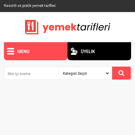
Resimli ve pratik yemek tarifleri
MENU
ÜYELİK