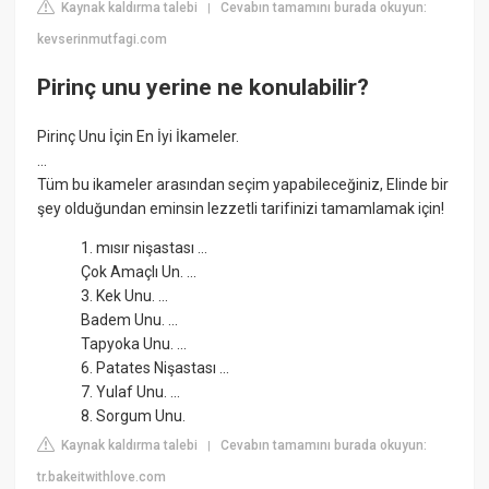
Kaynak kaldırma talebi
Cevabın tamamını burada okuyun:
|
kevserinmutfagi.com
Pirinç unu yerine ne konulabilir?
Pirinç Unu İçin En İyi İkameler.
...
Tüm bu ikameler arasından seçim yapabileceğiniz, Elinde bir
şey olduğundan eminsin lezzetli tarifinizi tamamlamak için!
1. mısır nişastası ...
Çok Amaçlı Un. ...
3. Kek Unu. ...
Badem Unu. ...
Tapyoka Unu. ...
6. Patates Nişastası ...
7. Yulaf Unu. ...
8. Sorgum Unu.
Kaynak kaldırma talebi
Cevabın tamamını burada okuyun:
|
tr.bakeitwithlove.com