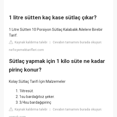
1 litre sütten kaç kase sütlaç çıkar?
1 Litre Sütten 10 Porsiyon Sütlaç Kalabalık Ailelere Birebir
Tarif.
Kaynak kaldırma talebi
Cevabın tamamını burada okuyun:
|
nefisyemektarifleri.com
Sütlaç yapmak için 1 kilo süte ne kadar
pirinç konur?
Kolay Sütlaç Tarifi İçin Malzemeler
1litresüt.
1su bardağıtoz şeker.
3/4su bardağıpirinç
Kaynak kaldırma talebi
Cevabın tamamını burada okuyun:
|