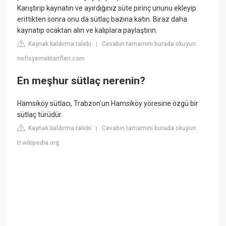
Karıştırıp kaynatın ve ayırdığınız süte pirinç ununu ekleyip
erittikten sonra onu da sütlaç bazına katın. Biraz daha
kaynatıp ocaktan alın ve kalıplara paylaştırın.
Kaynak kaldırma talebi
Cevabın tamamını burada okuyun:
|
nefisyemektarifleri.com
En meşhur sütlaç nerenin?
Hamsiköy sütlacı, Trabzon'un Hamsiköy yöresine özgü bir
sütlaç türüdür.
Kaynak kaldırma talebi
Cevabın tamamını burada okuyun:
|
tr.wikipedia.org