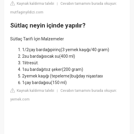
Kaynak kaldırma talebi
Cevabın tamamını burada okuyun:
|
mutfaginyildizi.com
Sütlaç neyin içinde yapılır?
Sütlaç Tarifi İçin Malzemeler
1/2çay bardağıpirinç(3 yemek kaşığı/40 gram)
2su bardağısıcak su(400 ml)
1litresüt.
1su bardağıtoz şeker(200 gram)
2yemek kaşığı (tepeleme)buğday nişastası
1çay bardağısu(150 ml)
Kaynak kaldırma talebi
Cevabın tamamını burada okuyun:
|
yemek.com