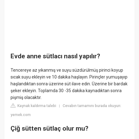
Evde anne sütlacı nasıl yapılır?
Tencereye az yıkanmış ve suyu süzdürülmüş pirinci koyup
sıcak suyu ekleyin ve 10 dakika haşlayın. Pirinçler yumuşayıp
haşlandıktan sonra üzerine süt ilave edin. Üzerine bir bardak
şeker ekleyin. Toplamda 30 -35 dakika kaynadıktan sonra
pişmiş olacaktır.
Kaynak kaldırma talebi
Cevabın tamamını burada okuyun:
|
yemek.com
Çiğ sütten sütlaç olur mu?