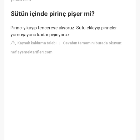
yemek.com
Sütün içinde pirinç pişer mi?
Pirinci yıkayıp tencereye alıyoruz. Sütü ekleyip pirinçler
yumuşayana kadar pişiriyoruz.
Kaynak kaldırma talebi
Cevabın tamamını burada okuyun:
|
nefisyemektarifleri.com