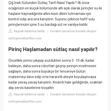
Çiğ İnek Sütünden Sütlaç Tarifi Nasıl Yapılır? İlk önce
ocağınızın en küçük bölümünde altı açık olarak pirinçler su ile
haşlanır kaynadığında altını kısın dibini tutmaması için
kontrol edip ara sıra karıştırın. Suyunu çekince hafif sulu
pirinçlerinizin içine 5 su bardağı süt ve vanilya katılır.
Kaynak kaldırma talebi
Cevabın tamamını burada okuyun:
|
nefisyemektarifleri.com
Pirinç Haşlamadan sütlaç nasıl yapılır?
Öncelikle pirinci yıkayıp süzdükten sonra 5- 10 dk. kadar
bekleyin, daha sonra robottan geçirip pirinçin incelmesini
sağlayın, daha sonra büyükçe bir tencereye bütün
malzemeyi ilave edip orta hararetli ateşte koyulaşıncaya
kadar yavaş yavaş karıştırın. Kıvamlı hale geldiğinde, ocaktan
alıp servis kaselerine boşaltın.
Kaynak kaldırma talebi
Cevabın tamamını burada okuyun:
|
nefisyemektarifleri.com