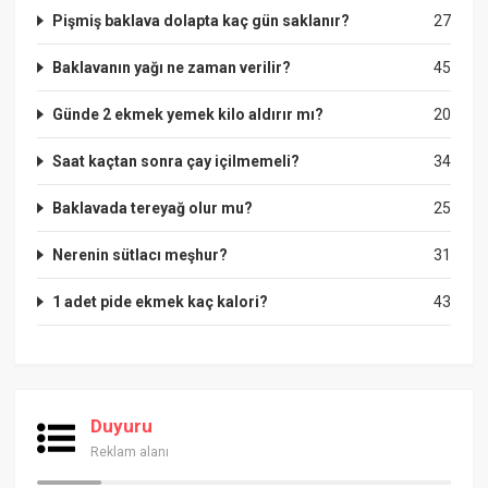
Pişmiş baklava dolapta kaç gün saklanır?
27
Baklavanın yağı ne zaman verilir?
45
Günde 2 ekmek yemek kilo aldırır mı?
20
Saat kaçtan sonra çay içilmemeli?
34
Baklavada tereyağ olur mu?
25
Nerenin sütlacı meşhur?
31
1 adet pide ekmek kaç kalori?
43
Duyuru
Reklam alanı