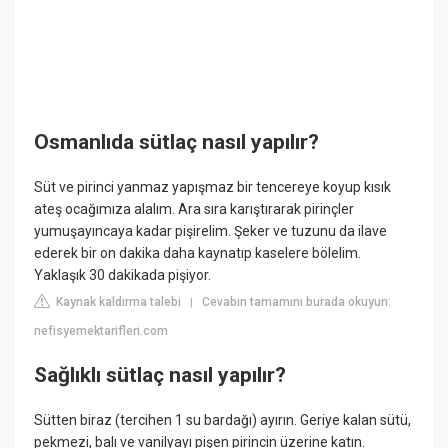
Osmanlıda sütlaç nasıl yapılır?
Süt ve pirinci yanmaz yapışmaz bir tencereye koyup kısık
ateş ocağımıza alalım. Ara sıra karıştırarak pirinçler
yumuşayıncaya kadar pişirelim. Şeker ve tuzunu da ilave
ederek bir on dakika daha kaynatıp kaselere bölelim.
Yaklaşık 30 dakikada pişiyor.
Kaynak kaldırma talebi
Cevabın tamamını burada okuyun:
|
nefisyemektarifleri.com
Sağlıklı sütlaç nasıl yapılır?
Sütten biraz (tercihen 1 su bardağı) ayırın. Geriye kalan sütü,
pekmezi, balı ve vanilyayı pişen pirincin üzerine katın.