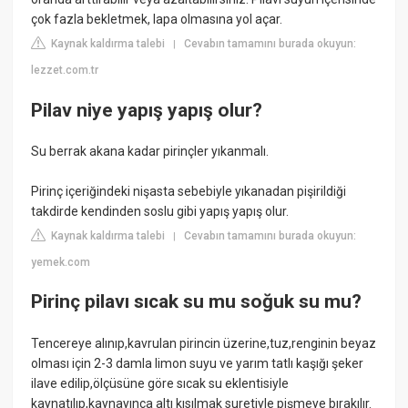
çok fazla bekletmek, lapa olmasına yol açar.
Kaynak kaldırma talebi
Cevabın tamamını burada okuyun:
|
lezzet.com.tr
Pilav niye yapış yapış olur?
Su berrak akana kadar pirinçler yıkanmalı.
Pirinç içeriğindeki nişasta sebebiyle yıkanadan pişirildiği
takdirde kendinden soslu gibi yapış yapış olur.
Kaynak kaldırma talebi
Cevabın tamamını burada okuyun:
|
yemek.com
Pirinç pilavı sıcak su mu soğuk su mu?
Tencereye alınıp,kavrulan pirincin üzerine,tuz,renginin beyaz
olması için 2-3 damla limon suyu ve yarım tatlı kaşığı şeker
ilave edilip,ölçüsüne göre sıcak su eklentisiyle
kaynatılıp,kaynayınca altı kısılmak suretiyle pişmeye bırakılır.