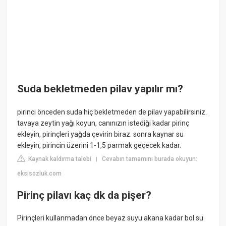
Suda bekletmeden pilav yapılır mı?
pirinci önceden suda hiç bekletmeden de pilav yapabilirsiniz.
tavaya zeytin yağı koyun, canınızın istediği kadar pirinç
ekleyin, pirinçleri yağda çevirin biraz. sonra kaynar su
ekleyin, pirincin üzerini 1-1,5 parmak geçecek kadar.
Kaynak kaldırma talebi
Cevabın tamamını burada okuyun:
|
eksisozluk.com
Pirinç pilavı kaç dk da pişer?
Pirinçleri kullanmadan önce beyaz suyu akana kadar bol su