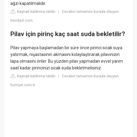
ağzı kapatılmalıdır.
Kaynak kaldırma talebi
Cevabın tamamını burada okuyun:
|
trendyol.com
Pilav için pirinç kaç saat suda bekletilir?
Pilav yapmaya başlamadan bir süre önce pirinci sıcak suya
yatırmak, nişastasının akmasını kolaylaştırarak pilavınızın
lapa olmasını önler. Bu yüzden pilav yapmadan evvel yarım
saat kadar pirincinizi sıcak suda bekletmelisiniz.
Kaynak kaldırma talebi
Cevabın tamamını burada okuyun:
|
hurriyet.com.tr