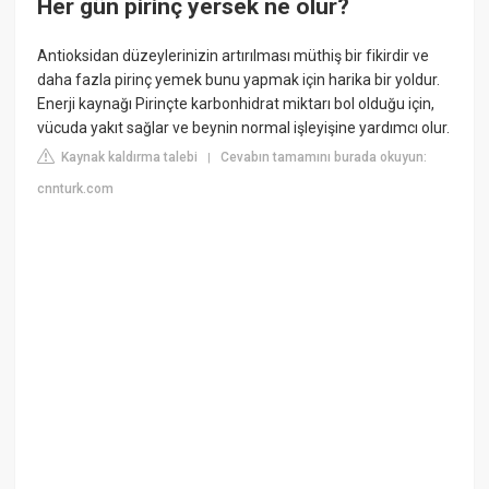
Her gün pirinç yersek ne olur?
Antioksidan düzeylerinizin artırılması müthiş bir fikirdir ve
daha fazla pirinç yemek bunu yapmak için harika bir yoldur.
Enerji kaynağı Pirinçte karbonhidrat miktarı bol olduğu için,
vücuda yakıt sağlar ve beynin normal işleyişine yardımcı olur.
Kaynak kaldırma talebi
Cevabın tamamını burada okuyun:
|
cnnturk.com