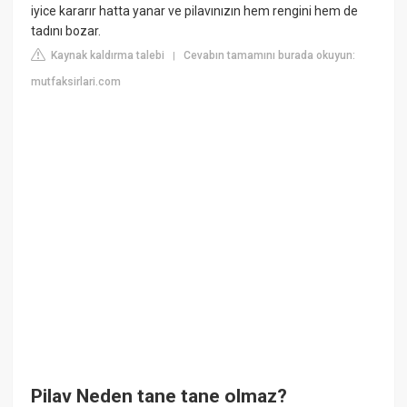
iyice kararır hatta yanar ve pilavınızın hem rengini hem de
tadını bozar.
Kaynak kaldırma talebi
Cevabın tamamını burada okuyun:
|
mutfaksirlari.com
Pilav Neden tane tane olmaz?