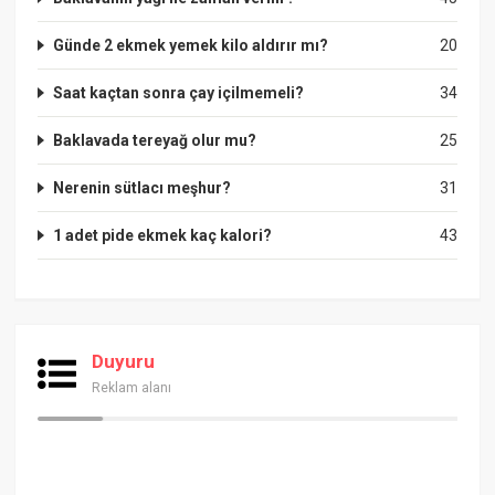
Günde 2 ekmek yemek kilo aldırır mı?
20
Saat kaçtan sonra çay içilmemeli?
34
Baklavada tereyağ olur mu?
25
Nerenin sütlacı meşhur?
31
1 adet pide ekmek kaç kalori?
43
Duyuru
Reklam alanı