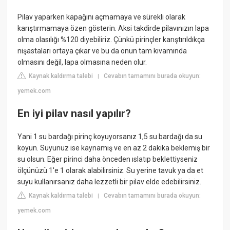
Pilav yaparken kapağını açmamaya ve sürekli olarak
karıştırmamaya özen gösterin. Aksi takdirde pilavınızın lapa
olma olasılığı %120 diyebiliriz. Çünkü pirinçler karıştırıldıkça
nişastaları ortaya çıkar ve bu da onun tam kıvamında
olmasını değil, lapa olmasına neden olur.
Kaynak kaldırma talebi
Cevabın tamamını burada okuyun:
|
yemek.com
En iyi pilav nasıl yapılır?
Yani 1 su bardağı pirinç koyuyorsanız 1,5 su bardağı da su
koyun. Suyunuz ise kaynamış ve en az 2 dakika beklemiş bir
su olsun. Eğer pirinci daha önceden ıslatıp beklettiyseniz
ölçünüzü 1'e 1 olarak alabilirsiniz. Su yerine tavuk ya da et
suyu kullanırsanız daha lezzetli bir pilav elde edebilirsiniz.
Kaynak kaldırma talebi
Cevabın tamamını burada okuyun:
|
yemek.com