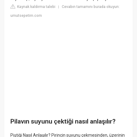
Kaynak kaldırma talebi
Cevabın tamamını burada okuyun:
|
umutsepetim.com
Pilavın suyunu çektiği nasıl anlaşılır?
Piştiği Nasıl Anlaşılır? Pirincin suyunu çekmesinden, üzerinin