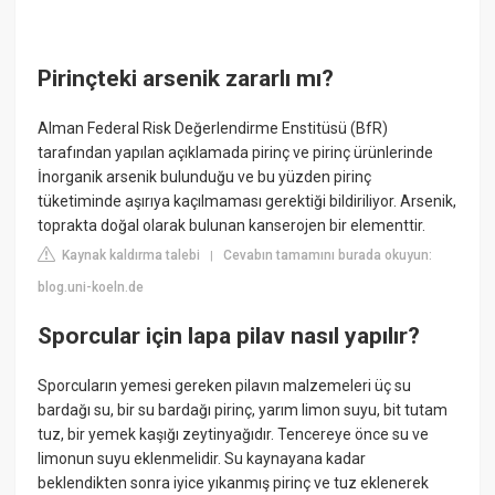
Pirinçteki arsenik zararlı mı?
Alman Federal Risk Değerlendirme Enstitüsü (BfR)
tarafından yapılan açıklamada pirinç ve pirinç ürünlerinde
İnorganik arsenik bulunduğu ve bu yüzden pirinç
tüketiminde aşırıya kaçılmaması gerektiği bildiriliyor. Arsenik,
toprakta doğal olarak bulunan kanserojen bir elementtir.
Kaynak kaldırma talebi
Cevabın tamamını burada okuyun:
|
blog.uni-koeln.de
Sporcular için lapa pilav nasıl yapılır?
Sporcuların yemesi gereken pilavın malzemeleri üç su
bardağı su, bir su bardağı pirinç, yarım limon suyu, bit tutam
tuz, bir yemek kaşığı zeytinyağıdır. Tencereye önce su ve
limonun suyu eklenmelidir. Su kaynayana kadar
beklendikten sonra iyice yıkanmış pirinç ve tuz eklenerek