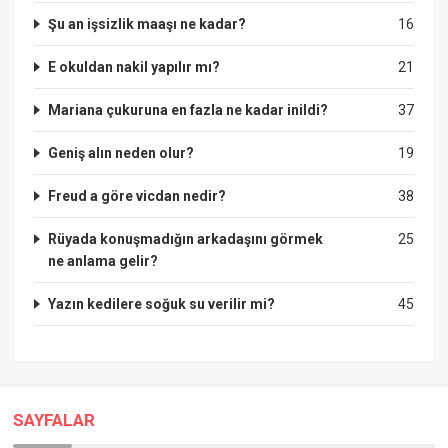
Şu an işsizlik maaşı ne kadar?
16
E okuldan nakil yapılır mı?
21
Mariana çukuruna en fazla ne kadar inildi?
37
Geniş alın neden olur?
19
Freud a göre vicdan nedir?
38
Rüyada konuşmadığın arkadaşını görmek
25
ne anlama gelir?
Yazın kedilere soğuk su verilir mi?
45
SAYFALAR