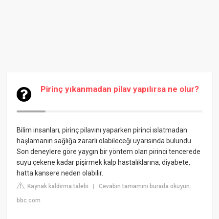
Pirinç yıkanmadan pilav yapılırsa ne olur?
Bilim insanları, pirinç pilavını yaparken pirinci ıslatmadan
haşlamanın sağlığa zararlı olabileceği uyarısında bulundu.
Son deneylere göre yaygın bir yöntem olan pirinci tencerede
suyu çekene kadar pişirmek kalp hastalıklarına, diyabete,
hatta kansere neden olabilir.
Kaynak kaldırma talebi
Cevabın tamamını burada okuyun:
|
bbc.com