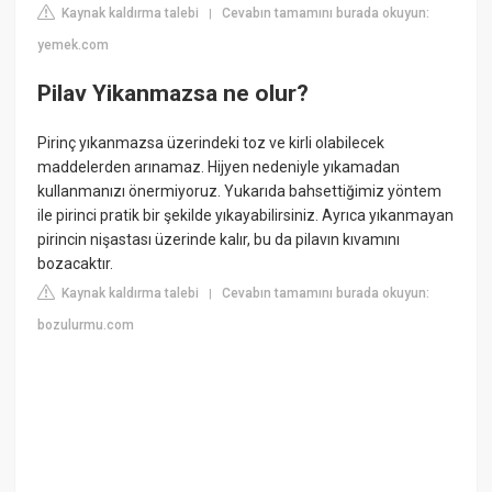
Kaynak kaldırma talebi
Cevabın tamamını burada okuyun:
|
yemek.com
Pilav Yikanmazsa ne olur?
Pirinç yıkanmazsa üzerindeki toz ve kirli olabilecek
maddelerden arınamaz. Hijyen nedeniyle yıkamadan
kullanmanızı önermiyoruz. Yukarıda bahsettiğimiz yöntem
ile pirinci pratik bir şekilde yıkayabilirsiniz. Ayrıca yıkanmayan
pirincin nişastası üzerinde kalır, bu da pilavın kıvamını
bozacaktır.
Kaynak kaldırma talebi
Cevabın tamamını burada okuyun:
|
bozulurmu.com