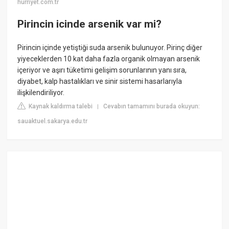
hurriyet.com.tr
Pirincin icinde arsenik var mi?
Pirincin içinde yetiştiği suda arsenik bulunuyor. Pirinç diğer
yiyeceklerden 10 kat daha fazla organik olmayan arsenik
içeriyor ve aşırı tüketimi gelişim sorunlarının yanı sıra,
diyabet, kalp hastalıkları ve sinir sistemi hasarlarıyla
ilişkilendiriliyor.
Kaynak kaldırma talebi
Cevabın tamamını burada okuyun:
|
sauaktuel.sakarya.edu.tr