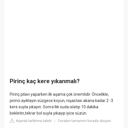
Pirinç kaç kere yıkanmalı?
Pirinç pilavı yaparken ilk aşama çok önemlidir. Öncelikle,
pirinci ayıklayın süzgece koyun, nişastası akana kadar 2 -3
kere suyla yıkayın. Sonra Ilık suda ıslatıp 10 dakika
bekletin,tekrar bol suyla yıkayıp iyice süzün.
Kaynak kaldırma talebi
Cevabın tamamını burada okuyun:
|