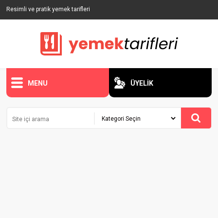
Resimli ve pratik yemek tarifleri
MENU
ÜYELİK