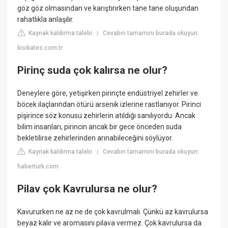
göz göz olmasından ve karıştırırken tane tane oluşundan
rahatlıkla anlaşılır.
Kaynak kaldırma talebi
Cevabın tamamını burada okuyun:
|
kisikates.com.tr
Pirinç suda çok kalırsa ne olur?
Deneylere göre, yetişirken pirinçte endüstriyel zehirler ve
böcek ilaçlarından ötürü arsenik izlerine rastlanıyor. Pirinci
pişirince söz konusu zehirlerin atıldığı sanılıyordu. Ancak
bilim insanları, pirincin ancak bir gece önceden suda
bekletilirse zehirlerinden arınabileceğini söylüyor.
Kaynak kaldırma talebi
Cevabın tamamını burada okuyun:
|
haberturk.com
Pilav çok Kavrulursa ne olur?
Kavururken ne az ne de çok kavrulmalı. Çünkü az kavrulursa
beyaz kalır ve aromasını pilava vermez. Çok kavrulursa da