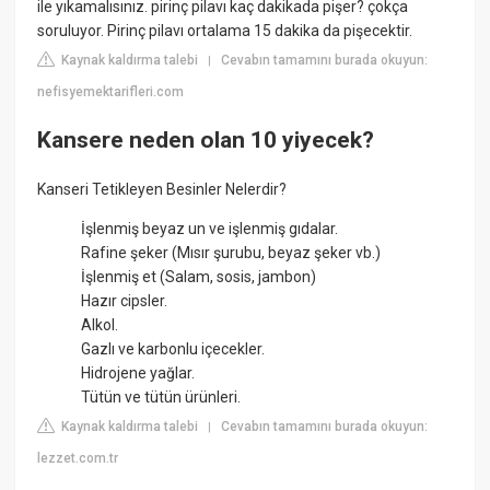
ile yıkamalısınız. pirinç pilavı kaç dakikada pişer? çokça
soruluyor. Pirinç pilavı ortalama 15 dakika da pişecektir.
Kaynak kaldırma talebi
Cevabın tamamını burada okuyun:
|
nefisyemektarifleri.com
Kansere neden olan 10 yiyecek?
Kanseri Tetikleyen Besinler Nelerdir?
İşlenmiş beyaz un ve işlenmiş gıdalar.
Rafine şeker (Mısır şurubu, beyaz şeker vb.)
İşlenmiş et (Salam, sosis, jambon)
Hazır cipsler.
Alkol.
Gazlı ve karbonlu içecekler.
Hidrojene yağlar.
Tütün ve tütün ürünleri.
Kaynak kaldırma talebi
Cevabın tamamını burada okuyun:
|
lezzet.com.tr