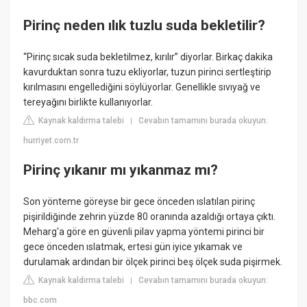
Pirinç neden ılık tuzlu suda bekletilir?
“Pirinç sıcak suda bekletilmez, kırılır” diyorlar. Birkaç dakika
kavurduktan sonra tuzu ekliyorlar, tuzun pirinci sertleştirip
kırılmasını engellediğini söylüyorlar. Genellikle sıvıyağ ve
tereyağını birlikte kullanıyorlar.
Kaynak kaldırma talebi
Cevabın tamamını burada okuyun:
|
hurriyet.com.tr
Pirinç yıkanır mı yıkanmaz mı?
Son yönteme göreyse bir gece önceden ıslatılan pirinç
pişirildiğinde zehrin yüzde 80 oranında azaldığı ortaya çıktı.
Meharg'a göre en güvenli pilav yapma yöntemi pirinci bir
gece önceden ıslatmak, ertesi gün iyice yıkamak ve
durulamak ardından bir ölçek pirinci beş ölçek suda pişirmek.
Kaynak kaldırma talebi
Cevabın tamamını burada okuyun:
|
bbc.com