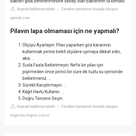
bakteri gıda zehirlenmesine sebep olan bakterinin ta kendisi.
Kaynak kaldırma talebi
Cevabın tamamını burada okuyun:
|
yemek.com
Pilavın lapa olmaması için ne yapmalı?
Ölçüyü Ayarlayın. Pilav yaparken göz kararınızı
kullanmak yerine belirli ölçülere uymaya dikkat edin,
aksi. ...
Suda Fazla Bekletmeyin. Nefis bir pilav için
pişirmeden önce pirinci bir süre ılık tuzlu su içerisinde
bekletmeniz. ...
Sürekli Karıştırmayın. ...
Kâğıt Havlu Kullanın. ...
Doğru Tencere Seçin.
Kaynak kaldırma talebi
Cevabın tamamını burada okuyun:
|
migrostv.migros.com.tr