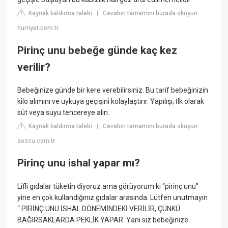
Kaynak kaldırma talebi
Cevabın tamamını burada okuyun:
|
hurriyet.com.tr
Pirinç unu bebeğe günde kaç kez
verilir?
Bebeğinize günde bir kere verebilirsiniz. Bu tarif bebeğinizin
kilo alımını ve uykuya geçişini kolaylaştırır. Yapılışı; İlk olarak
süt veya suyu tencereye alın.
Kaynak kaldırma talebi
Cevabın tamamını burada okuyun:
|
sozcu.com.tr
Pirinç unu ishal yapar mı?
Lifli gıdalar tüketin diyoruz ama görüyorum ki “pirinç unu”
yine en çok kullandığınız gıdalar arasında. Lütfen unutmayın
“ PİRİNÇ UNU İSHAL DÖNEMİNDEKİ VERİLİR, ÇÜNKÜ
BAĞIRSAKLARDA PEKLİK YAPAR. Yani siz bebeğinize