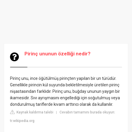
Pirinç ununun özelliği nedir?
Pirinç unu, ince öğütülmüş pirinçten yapılan bir un türüdür.
Genellikle pirincin kül suyunda bekletilmesiyle üretilen pirinç
nişastasından farklıdır. Pirinç unu, buğday ununun yaygın bir
ikamesidir. Sıvı ayrışmasını engellediği için soğutulmuş veya
dondurulmuş tariflerde kıvam arttırıcı olarak da kullanılır.
Kaynak kaldırma talebi
Cevabın tamamını burada okuyun:
|
tr.wikipedia.org