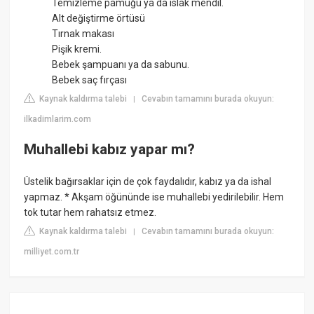
Temizleme pamuğu ya da ıslak mendil.
Alt değiştirme örtüsü
Tırnak makası
Pişik kremi.
Bebek şampuanı ya da sabunu.
Bebek saç fırçası
Kaynak kaldırma talebi
Cevabın tamamını burada okuyun:
|
ilkadimlarim.com
Muhallebi kabız yapar mı?
Üstelik bağırsaklar için de çok faydalıdır, kabız ya da ishal
yapmaz. * Akşam öğününde ise muhallebi yedirilebilir. Hem
tok tutar hem rahatsız etmez.
Kaynak kaldırma talebi
Cevabın tamamını burada okuyun:
|
milliyet.com.tr