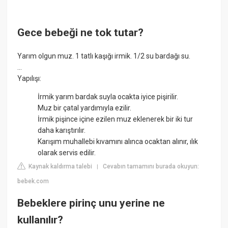
Gece bebeği ne tok tutar?
Yarım olgun muz. 1 tatlı kaşığı irmik. 1/2 su bardağı su.
...
Yapılışı:
İrmik yarım bardak suyla ocakta iyice pişirilir.
Muz bir çatal yardımıyla ezilir.
İrmik pişince içine ezilen muz eklenerek bir iki tur
daha karıştırılır.
Karışım muhallebi kıvamını alınca ocaktan alınır, ılık
olarak servis edilir.
Kaynak kaldırma talebi
Cevabın tamamını burada okuyun:
|
bebek.com
Bebeklere pirinç unu yerine ne
kullanılır?