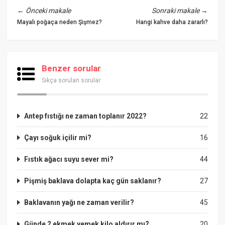
←
Önceki makale
Sonraki makale
→
Mayalı poğaça neden Şişmez?
Hangi kahve daha zararlı?
Benzer sorular
Sıkça sorulan sorular
Antep fıstığı ne zaman toplanır 2022?
22
Çayı soğuk içilir mi?
16
Fıstık ağacı suyu sever mi?
44
Pişmiş baklava dolapta kaç gün saklanır?
27
Baklavanın yağı ne zaman verilir?
45
Günde 2 ekmek yemek kilo aldırır mı?
20