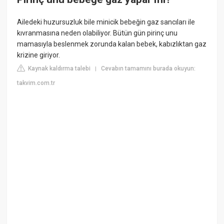
Ailedeki huzursuzluk bile minicik bebeğin gaz sancıları ile
kıvranmasına neden olabiliyor. Bütün gün pirinç unu
mamasıyla beslenmek zorunda kalan bebek, kabızlıktan gaz
krizine giriyor.
Kaynak kaldırma talebi
Cevabın tamamını burada okuyun:
|
takvim.com.tr