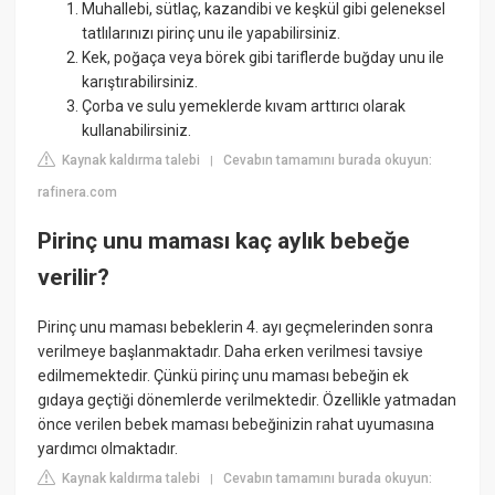
Muhallebi, sütlaç, kazandibi ve keşkül gibi geleneksel
tatlılarınızı pirinç unu ile yapabilirsiniz.
Kek, poğaça veya börek gibi tariflerde buğday unu ile
karıştırabilirsiniz.
Çorba ve sulu yemeklerde kıvam arttırıcı olarak
kullanabilirsiniz.
Kaynak kaldırma talebi
Cevabın tamamını burada okuyun:
|
rafinera.com
Pirinç unu maması kaç aylık bebeğe
verilir?
Pirinç unu maması bebeklerin 4. ayı geçmelerinden sonra
verilmeye başlanmaktadır. Daha erken verilmesi tavsiye
edilmemektedir. Çünkü pirinç unu maması bebeğin ek
gıdaya geçtiği dönemlerde verilmektedir. Özellikle yatmadan
önce verilen bebek maması bebeğinizin rahat uyumasına
yardımcı olmaktadır.
Kaynak kaldırma talebi
Cevabın tamamını burada okuyun:
|