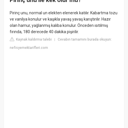
Pirinç unu, normal un elekten elenerek katılır. Kabartma tozu
ve vanilya konulur ve kaşıkla yavaş yavaş karıştırılır. Hazır
olan hamur, yağlanmış kalıba konulur. Önceden ısıtılmış
fırında, 180 derecede 40 dakika pişirilir.
Kaynak kaldırma talebi
Cevabın tamamını burada okuyun:
|
nefisyemektarifleri.com