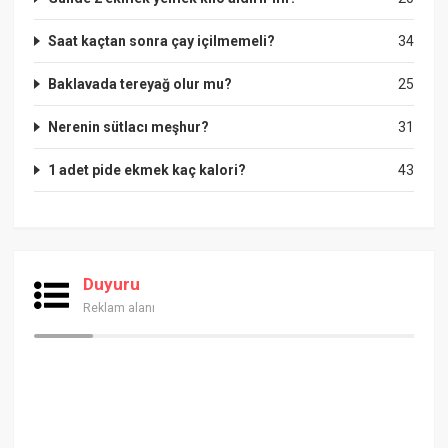
Saat kaçtan sonra çay içilmemeli?
34
Baklavada tereyağ olur mu?
25
Nerenin sütlacı meşhur?
31
1 adet pide ekmek kaç kalori?
43
Duyuru
Reklam alanı