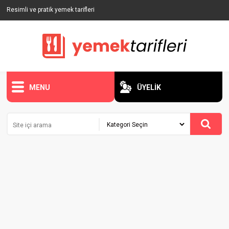
Resimli ve pratik yemek tarifleri
MENU
ÜYELİK