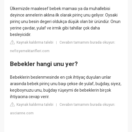
Ülkemizde maalesef bebek maması ya da muhallebisi
deyince annelerin aklına ilk olarak pirinç unu geliyor. Oysaki
pirinç unu besin degeri oldukça düşük olan bir üründür. Onun
yerine çavdar, yulaf ve irmik gibi tahıllar çok daha
besleyicidir.
Kaynak kaldırma talebi
Cevabın tamamını burada okuyun:
|
nefisyemektarifleri.com
Bebekler hangi unu yer?
Bebeklerin beslenmesinde en çok ihtiyaç duyulan unlar
arasında bebek pirinç unu başı çekse de yulaf, buğday, siyez,
keçiboynuzu unu, buğday rüşeymi de bebeklerin birçok
ihtiyacına cevap verir.
Kaynak kaldırma talebi
Cevabın tamamını burada okuyun:
|
ascianne.com