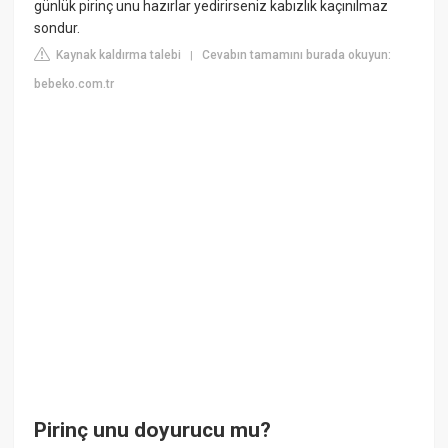
günlük pirinç unu hazırlar yedirirseniz kabızlık kaçınılmaz
sondur.
Kaynak kaldırma talebi
Cevabın tamamını burada okuyun:
|
bebeko.com.tr
Pirinç unu doyurucu mu?