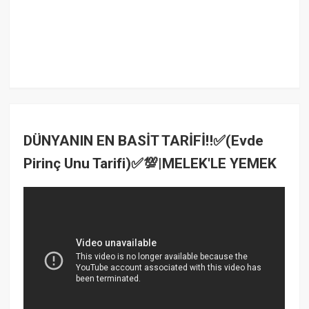
DÜNYANIN EN BASİT TARİFİ‼️✅(Evde
Pirinç Unu Tarifi)✅💯|MELEK'LE YEMEK