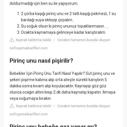
doldurmadığı için ben su ile yapıyorum.
2 çorba kaşığı pirinç unu ve 2 tatlı kaşığı pekmezi, 1 su
bardağı suya ekleyip çırpalım.
Su soğuk olsun ki pirinç ununuz topaklanmasın. ...
Ocakta kaynamaya gelinceye kadar karıştıralım.
Kaynak kaldırma talebi
Cevabın tamamını burada okuyun:
|
nefisyemektarifleri.com
Pirinç unu nasıl pişirilir?
Bebekler İçin Pirinç Unu Tarifi Nasıl Yapılır? Süt pirinç unu ve
şekeri pişirme kabına alıp orta ateşte sürekli karıştırın 5
dakika sonra kıvam alıp koyulacaktır. Kaynayıp göz göz
olunca ocağın altını kısıp 2 dk daha kaynatıp kapatın. Ilımaya
veya soğumaya bırakın.
Kaynak kaldırma talebi
Cevabın tamamını burada okuyun:
|
nefisyemektarifleri.com
Pirinç unu bebeğe gaz yapar mı?