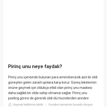
Pirinç unu neye faydalı?
Pirinç unu içerisinde bulunan para aminobenzoik asit ile cildi
güneşten gelen zararlı ışınlara karşı korur. Güneş lekelerinin
önüne geçmek için oldukça etkili olan pirinç unu maskesi
daha sağlıklı bir cilde sahip olmanızı sağlar. Pirinç unu
peeling görevi de görerek cildi ölü hücrelerden arındırır.
Kaynak kaldırma talebi
Cevabın tamamını burada okuyun:
|