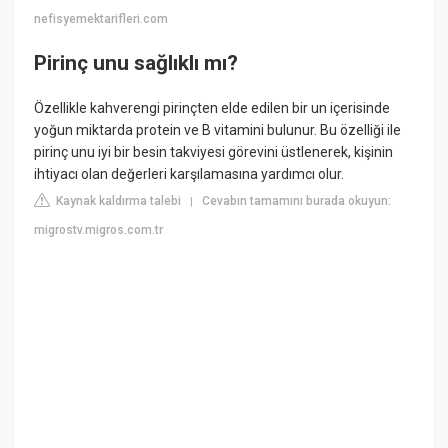
nefisyemektarifleri.com
Pirinç unu sağlıklı mı?
Özellikle kahverengi pirinçten elde edilen bir un içerisinde
yoğun miktarda protein ve B vitamini bulunur. Bu özelliği ile
pirinç unu iyi bir besin takviyesi görevini üstlenerek, kişinin
ihtiyacı olan değerleri karşılamasına yardımcı olur.
Kaynak kaldırma talebi
Cevabın tamamını burada okuyun:
|
migrostv.migros.com.tr