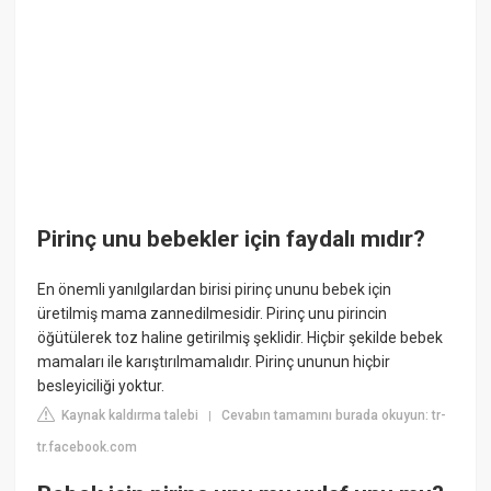
Pirinç unu bebekler için faydalı mıdır?
En önemli yanılgılardan birisi pirinç ununu bebek için
üretilmiş mama zannedilmesidir. Pirinç unu pirincin
öğütülerek toz haline getirilmiş şeklidir. Hiçbir şekilde bebek
mamaları ile karıştırılmamalıdır. Pirinç ununun hiçbir
besleyiciliği yoktur.
Kaynak kaldırma talebi
Cevabın tamamını burada okuyun: tr-
|
tr.facebook.com