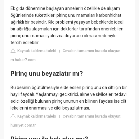
Ek gıda dönemine başlayan annelerin özellikle de akşam
öğünlerinde tükettikleri pirinç unu mamaları karbonhidrat
ağırlıklı bir besindir. Kilo problemi yaşayan bebeklerde ideal
bir ağırlığa ulaşmaları için doktorlar tarafından önerilebilen
pirinç unu maması yalnızca doyurucu olması nedeniyle
tercih edilebilir.
Kaynak kaldırma talebi
Cevabın tamamını burada okuyun:
|
m.haber7.com
Pirinç unu beyazlatır mı?
Bu besinin öğütülmesiyle elde edilen pirinç unu da cilt için bir
hayli faydalı. Yaşlanmayı geciktirici, akne ve sivilceleri tedavi
edici özelliği bulunan pirinç ununun en bilinen faydası ise cilt
lekelerini onarması ve cildi beyazlatması.
Kaynak kaldırma talebi
Cevabın tamamını burada okuyun:
|
hurriyet.com.tr
Pirinç unu ile kek olur mu?