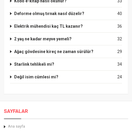
Kobo e-kitap nasıl okunur?
33
Deforme olmuş tırnak nasıl düzelir?
40
Elektrik mühendisi kaç TL kazanır?
36
2 yaş ne kadar meyve yemeli?
32
Ağaç gövdesine kireç ne zaman sürülür?
29
Starlink tehlikeli mi?
34
Değil isim cümlesi mi?
24
SAYFALAR
Ana sayfa