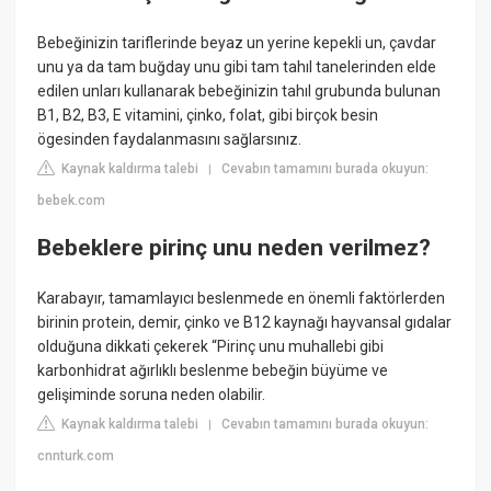
Bebeğinizin tariflerinde beyaz un yerine kepekli un, çavdar
unu ya da tam buğday unu gibi tam tahıl tanelerinden elde
edilen unları kullanarak bebeğinizin tahıl grubunda bulunan
B1, B2, B3, E vitamini, çinko, folat, gibi birçok besin
ögesinden faydalanmasını sağlarsınız.
Kaynak kaldırma talebi
Cevabın tamamını burada okuyun:
|
bebek.com
Bebeklere pirinç unu neden verilmez?
Karabayır, tamamlayıcı beslenmede en önemli faktörlerden
birinin protein, demir, çinko ve B12 kaynağı hayvansal gıdalar
olduğuna dikkati çekerek “Pirinç unu muhallebi gibi
karbonhidrat ağırlıklı beslenme bebeğin büyüme ve
gelişiminde soruna neden olabilir.
Kaynak kaldırma talebi
Cevabın tamamını burada okuyun:
|
cnnturk.com