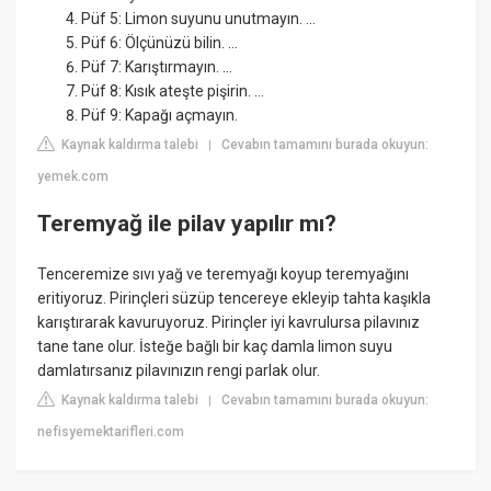
Püf 5: Limon suyunu unutmayın. ...
Püf 6: Ölçünüzü bilin. ...
Püf 7: Karıştırmayın. ...
Püf 8: Kısık ateşte pişirin. ...
Püf 9: Kapağı açmayın.
Kaynak kaldırma talebi
Cevabın tamamını burada okuyun:
|
yemek.com
Teremyağ ile pilav yapılır mı?
Tenceremize sıvı yağ ve teremyağı koyup teremyağını
eritiyoruz. Pirinçleri süzüp tencereye ekleyip tahta kaşıkla
karıştırarak kavuruyoruz. Pirinçler iyi kavrulursa pilavınız
tane tane olur. İsteğe bağlı bir kaç damla limon suyu
damlatırsanız pilavınızın rengi parlak olur.
Kaynak kaldırma talebi
Cevabın tamamını burada okuyun:
|
nefisyemektarifleri.com