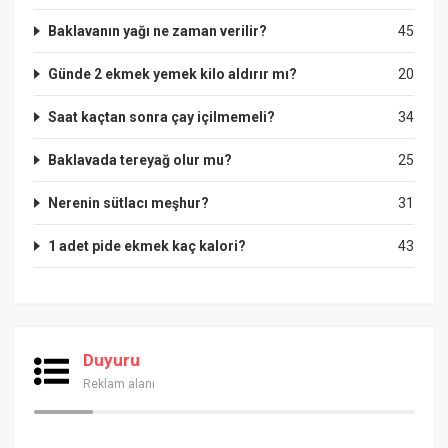
Baklavanın yağı ne zaman verilir?
45
Günde 2 ekmek yemek kilo aldırır mı?
20
Saat kaçtan sonra çay içilmemeli?
34
Baklavada tereyağ olur mu?
25
Nerenin sütlacı meşhur?
31
1 adet pide ekmek kaç kalori?
43
Duyuru
Reklam alanı