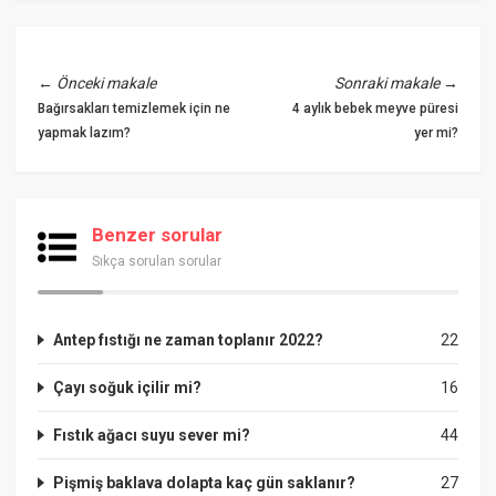
←
Önceki makale
Sonraki makale
→
Bağırsakları temizlemek için ne
4 aylık bebek meyve püresi
yapmak lazım?
yer mi?
Benzer sorular
Sıkça sorulan sorular
Antep fıstığı ne zaman toplanır 2022?
22
Çayı soğuk içilir mi?
16
Fıstık ağacı suyu sever mi?
44
Pişmiş baklava dolapta kaç gün saklanır?
27