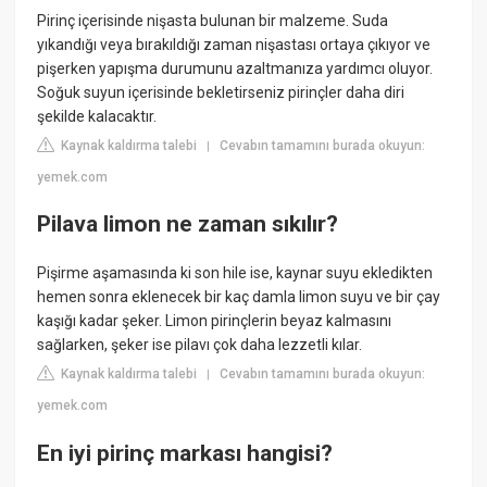
Pirinç içerisinde nişasta bulunan bir malzeme. Suda
yıkandığı veya bırakıldığı zaman nişastası ortaya çıkıyor ve
pişerken yapışma durumunu azaltmanıza yardımcı oluyor.
Soğuk suyun içerisinde bekletirseniz pirinçler daha diri
şekilde kalacaktır.
Kaynak kaldırma talebi
Cevabın tamamını burada okuyun:
|
yemek.com
Pilava limon ne zaman sıkılır?
Pişirme aşamasında ki son hile ise, kaynar suyu ekledikten
hemen sonra eklenecek bir kaç damla limon suyu ve bir çay
kaşığı kadar şeker. Limon pirinçlerin beyaz kalmasını
sağlarken, şeker ise pilavı çok daha lezzetli kılar.
Kaynak kaldırma talebi
Cevabın tamamını burada okuyun:
|
yemek.com
En iyi pirinç markası hangisi?