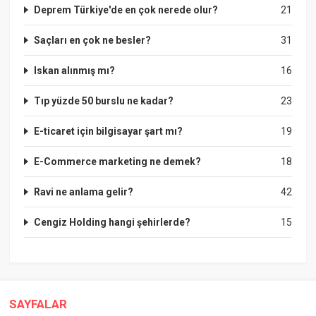
Deprem Türkiye'de en çok nerede olur?
21
Saçları en çok ne besler?
31
Iskan alınmış mı?
16
Tıp yüzde 50 burslu ne kadar?
23
E-ticaret için bilgisayar şart mı?
19
E-Commerce marketing ne demek?
18
Ravi ne anlama gelir?
42
Cengiz Holding hangi şehirlerde?
15
SAYFALAR