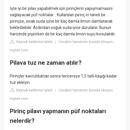
İşte iyi bir pilav yapabilmek için pirinçlerin yapışmamasını
sağlayacak püf noktalar... Kullanılan pirinç iri taneli bir
pirinçse, sıcak suda içine bir kaç damla limon damlatarak
bekletilebilir. Ardından soğuk suda iyice durulanır. Bunun
haricinde pişirirken de bir kaç damla limon suyu konulabilir.
Kaynak kaldırma talebi
Cevabın tamamını burada okuyun:
|
mynet.com
Pilava tuz ne zaman atılır?
Pirinçler kavrulduktan sonra tencereye 1,5 tatlı kaşığı kadar
tuz ekleyin.
Kaynak kaldırma talebi
Cevabın tamamını burada okuyun:
|
mynet.com
Pirinç pilavı yapmanın püf noktaları
nelerdir?