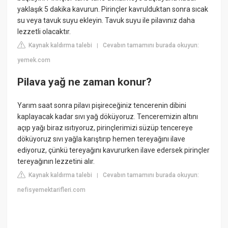
yaklaşık 5 dakika kavurun. Pirinçler kavrulduktan sonra sıcak
su veya tavuk suyu ekleyin. Tavuk suyu ile pilavınız daha
lezzetli olacaktır.
Kaynak kaldırma talebi
Cevabın tamamını burada okuyun:
|
yemek.com
Pilava yağ ne zaman konur?
Yarım saat sonra pilavı pişireceğiniz tencerenin dibini
kaplayacak kadar sıvı yağ döküyoruz. Tenceremizin altını
açıp yağı biraz ısıtıyoruz, pirinçlerimizi süzüp tencereye
döküyoruz sıvı yağla karıştırıp hemen tereyağını ilave
ediyoruz, çünkü tereyağını kavururken ilave edersek pirinçler
tereyağının lezzetini alır.
Kaynak kaldırma talebi
Cevabın tamamını burada okuyun:
|
nefisyemektarifleri.com