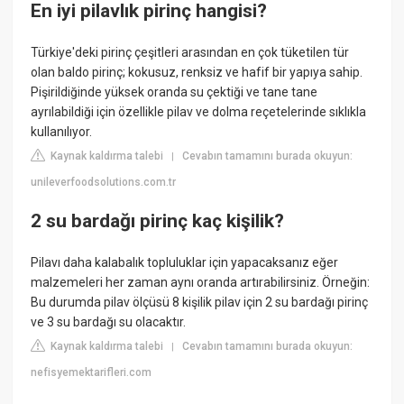
En iyi pilavlık pirinç hangisi?
Türkiye'deki pirinç çeşitleri arasından en çok tüketilen tür
olan baldo pirinç; kokusuz, renksiz ve hafif bir yapıya sahip.
Pişirildiğinde yüksek oranda su çektiği ve tane tane
ayrılabildiği için özellikle pilav ve dolma reçetelerinde sıklıkla
kullanılıyor.
Kaynak kaldırma talebi
Cevabın tamamını burada okuyun:
|
unileverfoodsolutions.com.tr
2 su bardağı pirinç kaç kişilik?
Pilavı daha kalabalık topluluklar için yapacaksanız eğer
malzemeleri her zaman aynı oranda artırabilirsiniz. Örneğin:
Bu durumda pilav ölçüsü 8 kişilik pilav için 2 su bardağı pirinç
ve 3 su bardağı su olacaktır.
Kaynak kaldırma talebi
Cevabın tamamını burada okuyun:
|
nefisyemektarifleri.com