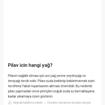
Pilav icin hangi yağ?
Pilavın sağlıklı olması için sıvı yağ yerine zeytinyağı ve
tereyağı tercih edin. Pilavı suda bekletip bekletmemek sizin
tercihiniz fakat nişastasının akması önemlidir. Bu nedenle
pilav yapmadan önce pirinçleri soğuk suda su berraklaşana
kadar yıkamaya özen gösterin.
Kaynak kaldırma talebi
Cevabın tamamını burada okuyun:
|