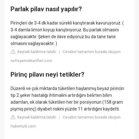
Parlak pilav nasıl yapılır?
Pirinçleri de 3-4 dk kadar sürekli karıştırarak kavuruyoruz. (
3-4 damla limon koyup karıştırıyoruz. Bu parlak olmasını
sağlayacaktır. Şekeri de ilave ediyoruz bu da tane tane
olmasını sağlayacaktır. )
Kaynak kaldırma talebi
Cevabın tamamını burada okuyun:
|
nefisyemektarifleri.com
Pirinç pilavı neyi tetikler?
Düzenli ve çok miktarda tüketilen haşlanmış beyaz pirincin
tip 2 şeker hastalığı ihtimalini artırdığını belirten bilim
adamları, ek olarak tüketilen her bir porsiyonun (158 gram
pişmiş pirinç) diyabet riskini yüzde 11 artırdığını kaydetti.
Kaynak kaldırma talebi
Cevabın tamamını burada okuyun:
|
haberturk.com