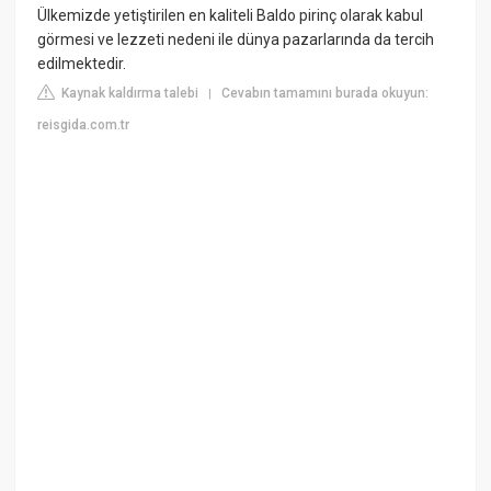
Ülkemizde yetiştirilen en kaliteli Baldo pirinç olarak kabul
görmesi ve lezzeti nedeni ile dünya pazarlarında da tercih
edilmektedir.
Kaynak kaldırma talebi
Cevabın tamamını burada okuyun:
|
reisgida.com.tr