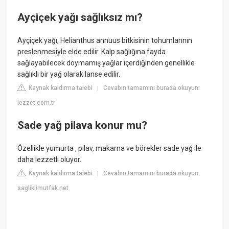
Ayçiçek yağı sağlıksız mı?
Ayçiçek yağı, Helianthus annuus bitkisinin tohumlarının
preslenmesiyle elde edilir. Kalp sağlığına fayda
sağlayabilecek doymamış yağlar içerdiğinden genellikle
sağlıklı bir yağ olarak lanse edilir.
Kaynak kaldırma talebi
Cevabın tamamını burada okuyun:
|
lezzet.com.tr
Sade yağ pilava konur mu?
Özellikle yumurta , pilav, makarna ve börekler sade yağ ile
daha lezzetli oluyor.
Kaynak kaldırma talebi
Cevabın tamamını burada okuyun:
|
sagliklimutfak.net