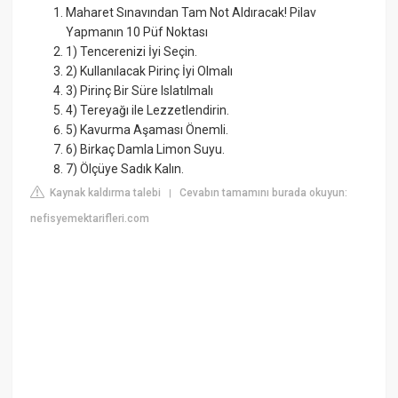
Maharet Sınavından Tam Not Aldıracak! Pilav
Yapmanın 10 Püf Noktası
1) Tencerenizi İyi Seçin.
2) Kullanılacak Pirinç İyi Olmalı
3) Pirinç Bir Süre Islatılmalı
4) Tereyağı ile Lezzetlendirin.
5) Kavurma Aşaması Önemli.
6) Birkaç Damla Limon Suyu.
7) Ölçüye Sadık Kalın.
Kaynak kaldırma talebi
Cevabın tamamını burada okuyun:
|
nefisyemektarifleri.com