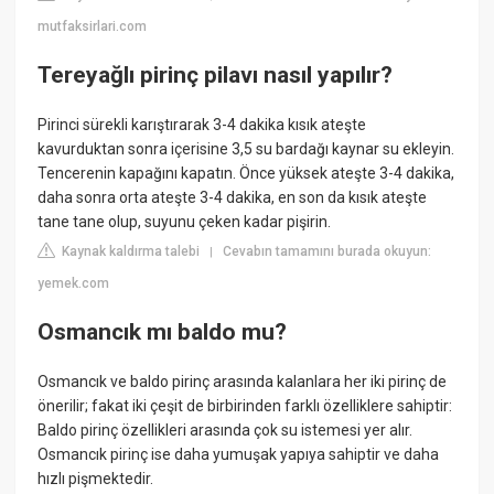
mutfaksirlari.com
Tereyağlı pirinç pilavı nasıl yapılır?
Pirinci sürekli karıştırarak 3-4 dakika kısık ateşte
kavurduktan sonra içerisine 3,5 su bardağı kaynar su ekleyin.
Tencerenin kapağını kapatın. Önce yüksek ateşte 3-4 dakika,
daha sonra orta ateşte 3-4 dakika, en son da kısık ateşte
tane tane olup, suyunu çeken kadar pişirin.
Kaynak kaldırma talebi
Cevabın tamamını burada okuyun:
|
yemek.com
Osmancık mı baldo mu?
Osmancık ve baldo pirinç arasında kalanlara her iki pirinç de
önerilir; fakat iki çeşit de birbirinden farklı özelliklere sahiptir:
Baldo pirinç özellikleri arasında çok su istemesi yer alır.
Osmancık pirinç ise daha yumuşak yapıya sahiptir ve daha
hızlı pişmektedir.