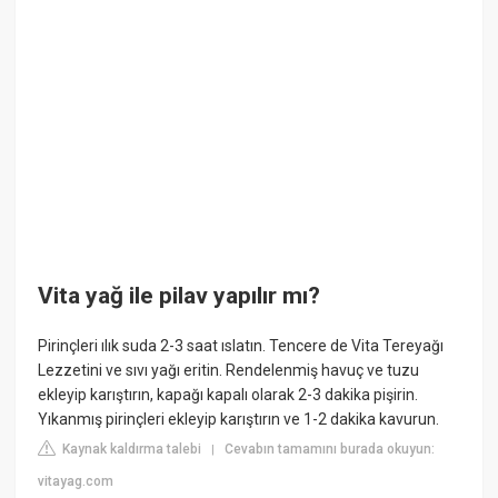
Vita yağ ile pilav yapılır mı?
Pirinçleri ılık suda 2-3 saat ıslatın. Tencere de Vita Tereyağı
Lezzetini ve sıvı yağı eritin. Rendelenmiş havuç ve tuzu
ekleyip karıştırın, kapağı kapalı olarak 2-3 dakika pişirin.
Yıkanmış pirinçleri ekleyip karıştırın ve 1-2 dakika kavurun.
Kaynak kaldırma talebi
Cevabın tamamını burada okuyun:
|
vitayag.com