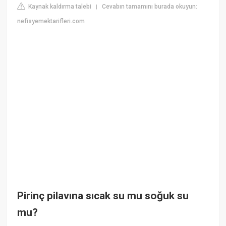
Kaynak kaldırma talebi
Cevabın tamamını burada okuyun:
|
nefisyemektarifleri.com
Pirinç pilavına sıcak su mu soğuk su
mu?