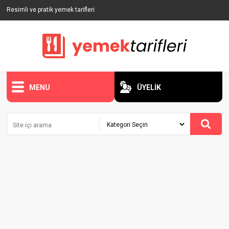
Resimli ve pratik yemek tarifleri
MENU
ÜYELİK