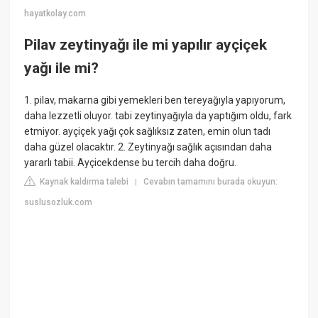
hayatkolay.com
Pilav zeytinyağı ile mi yapılır ayçiçek
yağı ile mi?
1. pilav, makarna gibi yemekleri ben tereyağıyla yapıyorum,
daha lezzetli oluyor. tabi zeytinyağıyla da yaptığım oldu, fark
etmiyor. ayçiçek yağı çok sağlıksız zaten, emin olun tadı
daha güzel olacaktır. 2. Zeytinyağı sağlık açısından daha
yararlı tabii. Ayçicekdense bu tercih daha doğru.
Kaynak kaldırma talebi
Cevabın tamamını burada okuyun:
|
suslusozluk.com