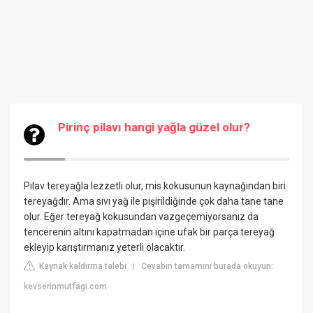
Pirinç pilavı hangi yağla güzel olur?
Pilav tereyağla lezzetli olur, mis kokusunun kaynağından biri
tereyağdır. Ama sıvı yağ ile pişirildiğinde çok daha tane tane
olur. Eğer tereyağ kokusundan vazgeçemiyorsanız da
tencerenin altını kapatmadan içine ufak bir parça tereyağ
ekleyip karıştırmanız yeterli olacaktır.
Kaynak kaldırma talebi
Cevabın tamamını burada okuyun:
|
kevserinmutfagi.com