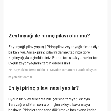
Zeytinyağı ile pirinç pilavı olur mu?
Zeytinyağlı pilav yapılışı | Pirinç pilavı zeytinyağlı olmaz diye
bir kanı var. Ancak pirinç pilavını damak tadınıza göre
zeytinyağıyla pişirebilirsiniz. Bunun için sıcak yemekler için
uygun zeytinyağlarını tercih edebilirsiniz.
Kaynak kaldırma talebi
Cevabın tamamını burada okuyun:
|
m.yeniakit.com.tr
En iyi pirinç pilavı nasıl yapılır?
Uygun bir pilav tenceresinin içerisine tereyağı ekleyin.
Tereyağı eridikten sonra pirinçleri ekleyip kavurmaya
başlayın. Pirinçler tane tane dökülmeye başlayana kadar