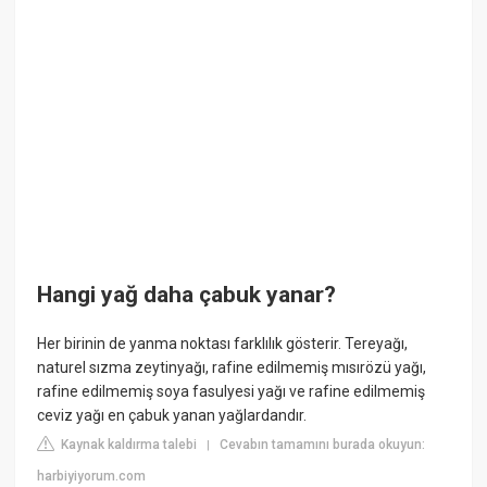
Hangi yağ daha çabuk yanar?
Her birinin de yanma noktası farklılık gösterir. Tereyağı,
naturel sızma zeytinyağı, rafine edilmemiş mısırözü yağı,
rafine edilmemiş soya fasulyesi yağı ve rafine edilmemiş
ceviz yağı en çabuk yanan yağlardandır.
Kaynak kaldırma talebi
Cevabın tamamını burada okuyun:
|
harbiyiyorum.com