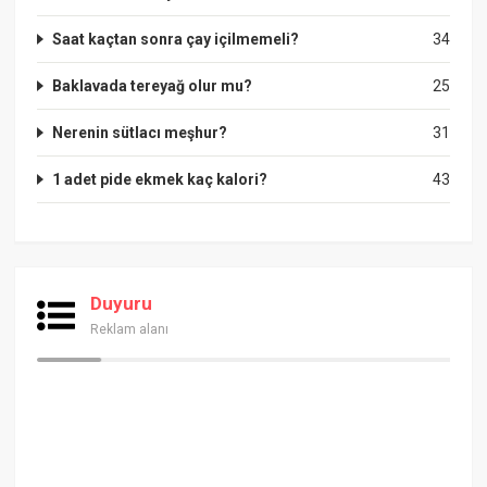
Saat kaçtan sonra çay içilmemeli?
34
Baklavada tereyağ olur mu?
25
Nerenin sütlacı meşhur?
31
1 adet pide ekmek kaç kalori?
43
Duyuru
Reklam alanı