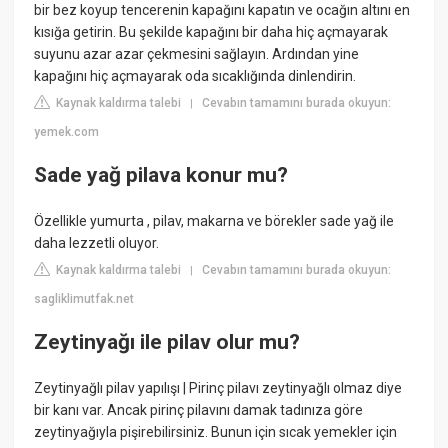
bir bez koyup tencerenin kapağını kapatın ve ocağın altını en
kısığa getirin. Bu şekilde kapağını bir daha hiç açmayarak
suyunu azar azar çekmesini sağlayın. Ardından yine
kapağını hiç açmayarak oda sıcaklığında dinlendirin.
Kaynak kaldırma talebi
Cevabın tamamını burada okuyun:
|
yemek.com
Sade yağ pilava konur mu?
Özellikle yumurta , pilav, makarna ve börekler sade yağ ile
daha lezzetli oluyor.
Kaynak kaldırma talebi
Cevabın tamamını burada okuyun:
|
sagliklimutfak.net
Zeytinyağı ile pilav olur mu?
Zeytinyağlı pilav yapılışı | Pirinç pilavı zeytinyağlı olmaz diye
bir kanı var. Ancak pirinç pilavını damak tadınıza göre
zeytinyağıyla pişirebilirsiniz. Bunun için sıcak yemekler için