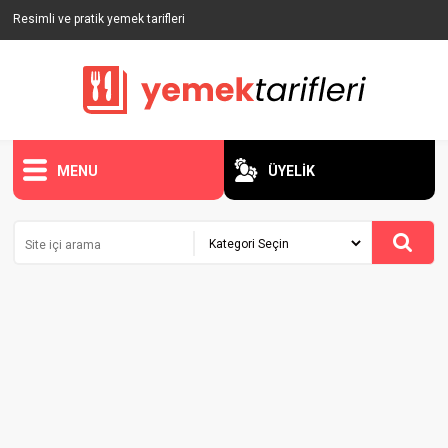
Resimli ve pratik yemek tarifleri
MENU
ÜYELİK