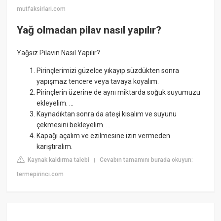
mutfaksirlari.com
Yağ olmadan pilav nasıl yapılır?
Yağsız Pilavın Nasıl Yapılır?
Pirinçlerimizi güzelce yıkayıp süzdükten sonra
yapışmaz tencere veya tavaya koyalım.
Pirinçlerin üzerine de aynı miktarda soğuk suyumuzu
ekleyelim. ...
Kaynadıktan sonra da ateşi kısalım ve suyunu
çekmesini bekleyelim. ...
Kapağı açalım ve ezilmesine izin vermeden
karıştıralım.
Kaynak kaldırma talebi
Cevabın tamamını burada okuyun:
|
termepirinci.com