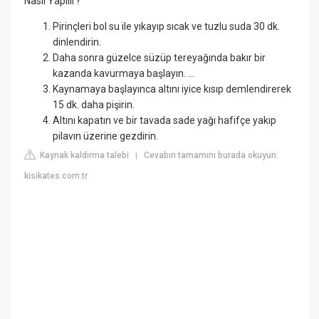
Nasıl Yapılır?
Pirinçleri bol su ile yıkayıp sıcak ve tuzlu suda 30 dk.
dinlendirin.
Daha sonra güzelce süzüp tereyağında bakır bir
kazanda kavurmaya başlayın. ...
Kaynamaya başlayınca altını iyice kısıp demlendirerek
15 dk. daha pişirin.
Altını kapatın ve bir tavada sade yağı hafifçe yakıp
pilavın üzerine gezdirin.
Kaynak kaldırma talebi
Cevabın tamamını burada okuyun:
|
kisikates.com.tr