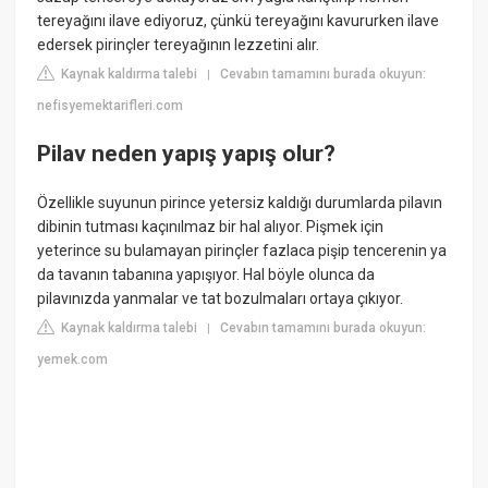
tereyağını ilave ediyoruz, çünkü tereyağını kavururken ilave
edersek pirinçler tereyağının lezzetini alır.
Kaynak kaldırma talebi
Cevabın tamamını burada okuyun:
|
nefisyemektarifleri.com
Pilav neden yapış yapış olur?
Özellikle suyunun pirince yetersiz kaldığı durumlarda pilavın
dibinin tutması kaçınılmaz bir hal alıyor. Pişmek için
yeterince su bulamayan pirinçler fazlaca pişip tencerenin ya
da tavanın tabanına yapışıyor. Hal böyle olunca da
pilavınızda yanmalar ve tat bozulmaları ortaya çıkıyor.
Kaynak kaldırma talebi
Cevabın tamamını burada okuyun:
|
yemek.com