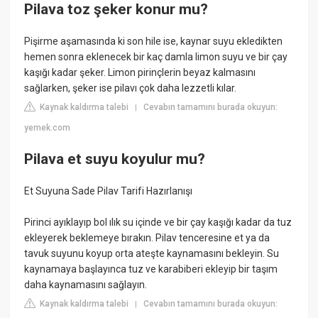
Pilava toz şeker konur mu?
Pişirme aşamasında ki son hile ise, kaynar suyu ekledikten
hemen sonra eklenecek bir kaç damla limon suyu ve bir çay
kaşığı kadar şeker. Limon pirinçlerin beyaz kalmasını
sağlarken, şeker ise pilavı çok daha lezzetli kılar.
Kaynak kaldırma talebi
Cevabın tamamını burada okuyun:
|
yemek.com
Pilava et suyu koyulur mu?
Et Suyuna Sade Pilav Tarifi Hazırlanışı
Pirinci ayıklayıp bol ılık su içinde ve bir çay kaşığı kadar da tuz
ekleyerek beklemeye bırakın. Pilav tenceresine et ya da
tavuk suyunu koyup orta ateşte kaynamasını bekleyin. Su
kaynamaya başlayınca tuz ve karabiberi ekleyip bir taşım
daha kaynamasını sağlayın.
Kaynak kaldırma talebi
Cevabın tamamını burada okuyun:
|