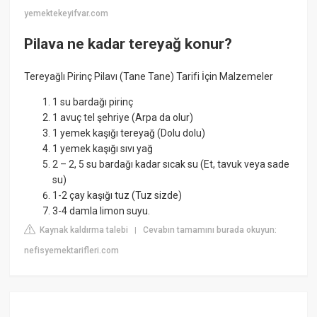
yemektekeyifvar.com
Pilava ne kadar tereyağ konur?
Tereyağlı Pirinç Pilavı (Tane Tane) Tarifi İçin Malzemeler
1 su bardağı pirinç
1 avuç tel şehriye (Arpa da olur)
1 yemek kaşığı tereyağ (Dolu dolu)
1 yemek kaşığı sıvı yağ
2 – 2, 5 su bardağı kadar sıcak su (Et, tavuk veya sade
su)
1-2 çay kaşığı tuz (Tuz sizde)
3-4 damla limon suyu.
Kaynak kaldırma talebi
Cevabın tamamını burada okuyun:
|
nefisyemektarifleri.com