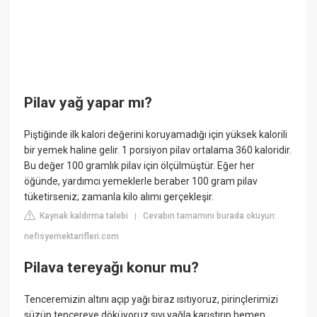
Pilav yağ yapar mı?
Piştiğinde ilk kalori değerini koruyamadığı için yüksek kalorili
bir yemek haline gelir. 1 porsiyon pilav ortalama 360 kaloridir.
Bu değer 100 gramlık pilav için ölçülmüştür. Eğer her
öğünde, yardımcı yemeklerle beraber 100 gram pilav
tüketirseniz; zamanla kilo alımı gerçekleşir.
Kaynak kaldırma talebi
Cevabın tamamını burada okuyun:
|
nefisyemektarifleri.com
Pilava tereyağı konur mu?
Tenceremizin altını açıp yağı biraz ısıtıyoruz, pirinçlerimizi
süzüp tencereye döküyoruz sıvı yağla karıştırıp hemen