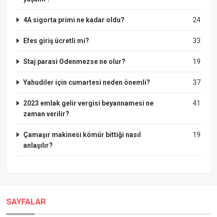
4A sigorta primi ne kadar oldu?
24
Efes giriş ücretli mi?
33
Staj parasi Odenmezse ne olur?
19
Yahudiler için cumartesi neden önemli?
37
2023 emlak gelir vergisi beyannamesi ne
41
zaman verilir?
Çamaşır makinesi kömür bittiği nasıl
19
anlaşılır?
SAYFALAR