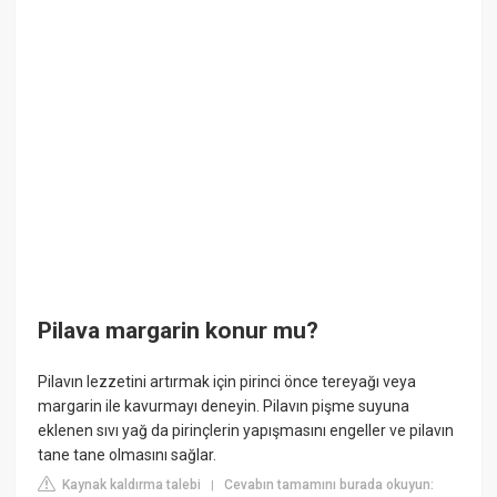
Pilava margarin konur mu?
Pilavın lezzetini artırmak için pirinci önce tereyağı veya
margarin ile kavurmayı deneyin. Pilavın pişme suyuna
eklenen sıvı yağ da pirinçlerin yapışmasını engeller ve pilavın
tane tane olmasını sağlar.
Kaynak kaldırma talebi
Cevabın tamamını burada okuyun:
|