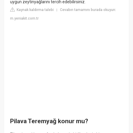
uygun zeytinyağlarını tercih edebilirsiniz.
Kaynak kaldırma talebi
Cevabın tamamını burada okuyun:
|
m.yeniakit.com.tr
Pilava Teremyağ konur mu?