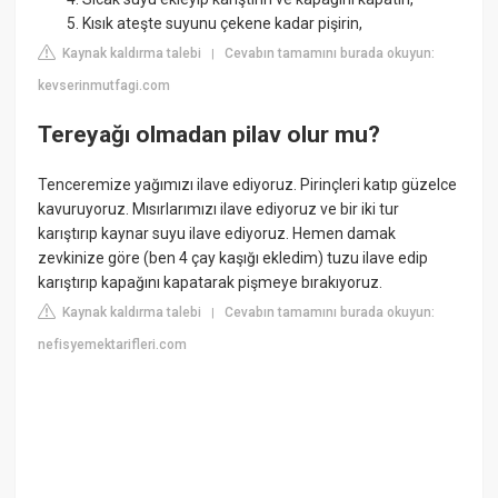
Kısık ateşte suyunu çekene kadar pişirin,
Kaynak kaldırma talebi
Cevabın tamamını burada okuyun:
|
kevserinmutfagi.com
Tereyağı olmadan pilav olur mu?
Tenceremize yağımızı ilave ediyoruz. Pirinçleri katıp güzelce
kavuruyoruz. Mısırlarımızı ilave ediyoruz ve bir iki tur
karıştırıp kaynar suyu ilave ediyoruz. Hemen damak
zevkinize göre (ben 4 çay kaşığı ekledim) tuzu ilave edip
karıştırıp kapağını kapatarak pişmeye bırakıyoruz.
Kaynak kaldırma talebi
Cevabın tamamını burada okuyun:
|
nefisyemektarifleri.com