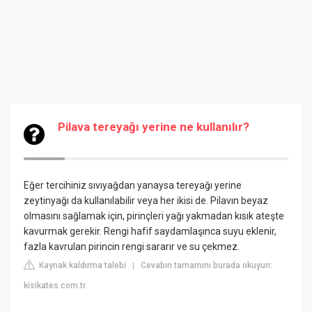
Pilava tereyağı yerine ne kullanılır?
Eğer tercihiniz sıvıyağdan yanaysa tereyağı yerine
zeytinyağı da kullanılabilir veya her ikisi de. Pilavın beyaz
olmasını sağlamak için, pirinçleri yağı yakmadan kısık ateşte
kavurmak gerekir. Rengi hafif saydamlaşınca suyu eklenir,
fazla kavrulan pirincin rengi sararır ve su çekmez.
Kaynak kaldırma talebi
Cevabın tamamını burada okuyun:
|
kisikates.com.tr