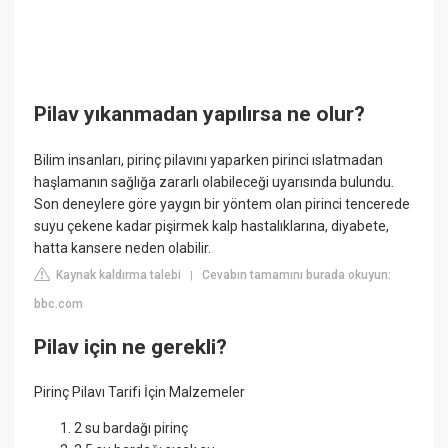
Pilav yıkanmadan yapılırsa ne olur?
Bilim insanları, pirinç pilavını yaparken pirinci ıslatmadan
haşlamanın sağlığa zararlı olabileceği uyarısında bulundu.
Son deneylere göre yaygın bir yöntem olan pirinci tencerede
suyu çekene kadar pişirmek kalp hastalıklarına, diyabete,
hatta kansere neden olabilir.
Kaynak kaldırma talebi
Cevabın tamamını burada okuyun:
|
bbc.com
Pilav için ne gerekli?
Pirinç Pilavı Tarifi İçin Malzemeler
2 su bardağı pirinç