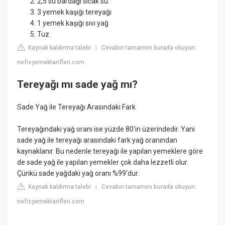
2,5 su bardağı sıcak su.
3 yemek kaşığı tereyağı
1 yemek kaşığı sıvı yağ
Tuz.
Kaynak kaldırma talebi
Cevabın tamamını burada okuyun:
|
nefisyemektarifleri.com
Tereyağı mı sade yağ mı?
Sade Yağ ile Tereyağı Arasındaki Fark
Tereyağındaki yağ oranı ise yüzde 80'in üzerindedir. Yani
sade yağ ile tereyağı arasındaki fark yağ oranından
kaynaklanır. Bu nedenle tereyağı ile yapılan yemeklere göre
de sade yağ ile yapılan yemekler çok daha lezzetli olur.
Çünkü sade yağdaki yağ oranı %99'dur.
Kaynak kaldırma talebi
Cevabın tamamını burada okuyun:
|
nefisyemektarifleri.com