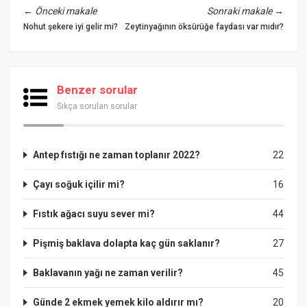
←
Önceki makale
Sonraki makale
→
Nohut şekere iyi gelir mi?
Zeytinyağının öksürüğe faydası var mıdır?
Benzer sorular
Sıkça sorulan sorular
Antep fıstığı ne zaman toplanır 2022?
22
Çayı soğuk içilir mi?
16
Fıstık ağacı suyu sever mi?
44
Pişmiş baklava dolapta kaç gün saklanır?
27
Baklavanın yağı ne zaman verilir?
45
Günde 2 ekmek yemek kilo aldırır mı?
20