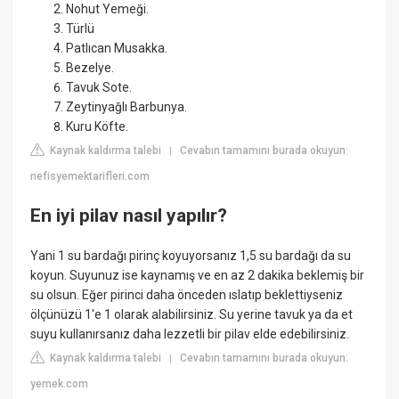
Nohut Yemeği.
Türlü
Patlıcan Musakka.
Bezelye.
Tavuk Sote.
Zeytinyağlı Barbunya.
Kuru Köfte.
Kaynak kaldırma talebi
Cevabın tamamını burada okuyun:
|
nefisyemektarifleri.com
En iyi pilav nasıl yapılır?
Yani 1 su bardağı pirinç koyuyorsanız 1,5 su bardağı da su
koyun. Suyunuz ise kaynamış ve en az 2 dakika beklemiş bir
su olsun. Eğer pirinci daha önceden ıslatıp beklettiyseniz
ölçünüzü 1'e 1 olarak alabilirsiniz. Su yerine tavuk ya da et
suyu kullanırsanız daha lezzetli bir pilav elde edebilirsiniz.
Kaynak kaldırma talebi
Cevabın tamamını burada okuyun:
|
yemek.com