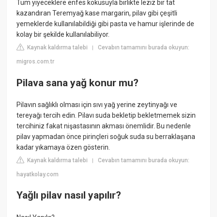
Tüm yiyeceklere enfes kokusuyla birlikte leziz bir tat
kazandıran Teremyağ kase margarin, pilav gibi çeşitli
yemeklerde kullanılabildiği gibi pasta ve hamur işlerinde de
kolay bir şekilde kullanılabiliyor.
Kaynak kaldırma talebi
Cevabın tamamını burada okuyun:
|
migros.com.tr
Pilava sana yağ konur mu?
Pilavın sağlıklı olması için sıvı yağ yerine zeytinyağı ve
tereyağı tercih edin. Pilavı suda bekletip bekletmemek sizin
tercihiniz fakat nişastasının akması önemlidir. Bu nedenle
pilav yapmadan önce pirinçleri soğuk suda su berraklaşana
kadar yıkamaya özen gösterin.
Kaynak kaldırma talebi
Cevabın tamamını burada okuyun:
|
hayatkolay.com
Yağlı pilav nasıl yapılır?