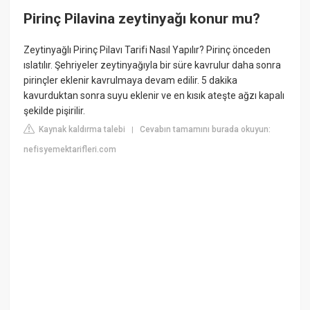
Pirinç Pilavina zeytinyağı konur mu?
Zeytinyağlı Pirinç Pilavı Tarifi Nasıl Yapılır? Pirinç önceden
ıslatılır. Şehriyeler zeytinyağıyla bir süre kavrulur daha sonra
pirinçler eklenir kavrulmaya devam edilir. 5 dakika
kavurduktan sonra suyu eklenir ve en kısık ateşte ağzı kapalı
şekilde pişirilir.
Kaynak kaldırma talebi
Cevabın tamamını burada okuyun:
|
nefisyemektarifleri.com