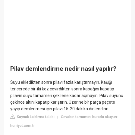
Pilav demlendirme nedir nasıl yapılır?
Suyu ekledikten sonra pilavı fazla karıştırmayın. Kaşığı
tencerede bir-iki kez çevirdikten sonra kapağını kapatıp
pilavın suyu tamamen çekilene kadar açmayın. Pilav suyunu
çekince altını kapatıp karıştırın. Üzerine bir parça peçete
yayıp demlenmesi için pilavı 15-20 dakika dinlendirin.
Kaynak kaldırma talebi
Cevabın tamamını burada okuyun:
|
hurriyet.com.tr