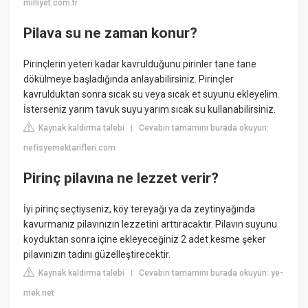
milliyet.com.tr
Pilava su ne zaman konur?
Pirinçlerin yeteri kadar kavrulduğunu pirinler tane tane
dökülmeye başladığında anlayabilirsiniz. Pirinçler
kavrulduktan sonra sıcak su veya sıcak et suyunu ekleyelim.
İsterseniz yarım tavuk suyu yarım sıcak su kullanabilirsiniz.
Kaynak kaldırma talebi
Cevabın tamamını burada okuyun:
|
nefisyemektarifleri.com
Pirinç pilavına ne lezzet verir?
İyi pirinç seçtiyseniz, köy tereyağı ya da zeytinyağında
kavurmanız pilavınızın lezzetini arttıracaktır. Pilavın suyunu
koyduktan sonra içine ekleyeceğiniz 2 adet kesme şeker
pilavınızın tadını güzelleştirecektir.
Kaynak kaldırma talebi
Cevabın tamamını burada okuyun: ye-
|
mek.net