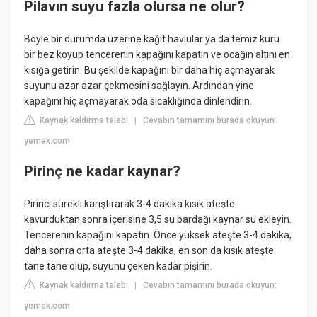
Pilavın suyu fazla olursa ne olur?
Böyle bir durumda üzerine kağıt havlular ya da temiz kuru
bir bez koyup tencerenin kapağını kapatın ve ocağın altını en
kısığa getirin. Bu şekilde kapağını bir daha hiç açmayarak
suyunu azar azar çekmesini sağlayın. Ardından yine
kapağını hiç açmayarak oda sıcaklığında dinlendirin.
Kaynak kaldırma talebi
Cevabın tamamını burada okuyun:
|
yemek.com
Pirinç ne kadar kaynar?
Pirinci sürekli karıştırarak 3-4 dakika kısık ateşte
kavurduktan sonra içerisine 3,5 su bardağı kaynar su ekleyin.
Tencerenin kapağını kapatın. Önce yüksek ateşte 3-4 dakika,
daha sonra orta ateşte 3-4 dakika, en son da kısık ateşte
tane tane olup, suyunu çeken kadar pişirin.
Kaynak kaldırma talebi
Cevabın tamamını burada okuyun:
|
yemek.com