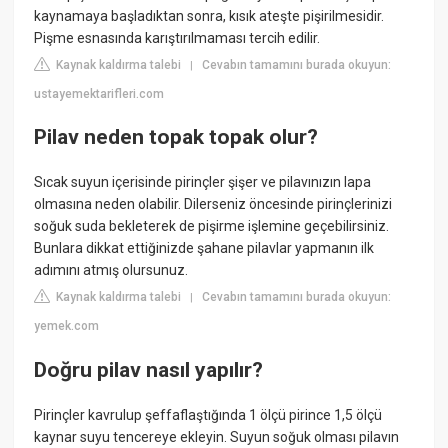
kaynamaya başladıktan sonra, kısık ateşte pişirilmesidir.
Pişme esnasında karıştırılmaması tercih edilir.
Kaynak kaldırma talebi
Cevabın tamamını burada okuyun:
|
ustayemektarifleri.com
Pilav neden topak topak olur?
Sıcak suyun içerisinde pirinçler şişer ve pilavınızın lapa
olmasına neden olabilir. Dilerseniz öncesinde pirinçlerinizi
soğuk suda bekleterek de pişirme işlemine geçebilirsiniz.
Bunlara dikkat ettiğinizde şahane pilavlar yapmanın ilk
adımını atmış olursunuz.
Kaynak kaldırma talebi
Cevabın tamamını burada okuyun:
|
yemek.com
Doğru pilav nasıl yapılır?
Pirinçler kavrulup şeffaflaştığında 1 ölçü pirince 1,5 ölçü
kaynar suyu tencereye ekleyin. Suyun soğuk olması pilavın