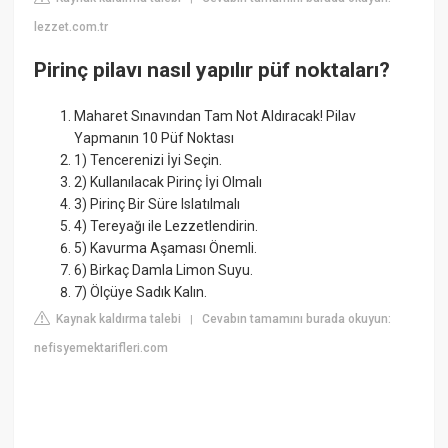
lezzet.com.tr
Pirinç pilavı nasıl yapılır püf noktaları?
Maharet Sınavından Tam Not Aldıracak! Pilav
Yapmanın 10 Püf Noktası
1) Tencerenizi İyi Seçin.
2) Kullanılacak Pirinç İyi Olmalı
3) Pirinç Bir Süre Islatılmalı
4) Tereyağı ile Lezzetlendirin.
5) Kavurma Aşaması Önemli.
6) Birkaç Damla Limon Suyu.
7) Ölçüye Sadık Kalın.
Kaynak kaldırma talebi
Cevabın tamamını burada okuyun:
|
nefisyemektarifleri.com