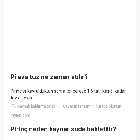
Pilava tuz ne zaman atılır?
Pirinçler kavrulduktan sonra tencereye 1,5 tatlı kaşığı kadar
tuz ekleyin.
Kaynak kaldırma talebi
Cevabın tamamını burada okuyun:
|
mynet.com
Pirinç neden kaynar suda bekletilir?