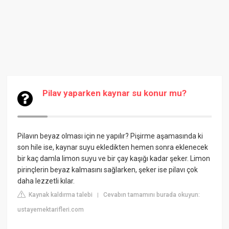
Pilav yaparken kaynar su konur mu?
Pilavın beyaz olması için ne yapılır? Pişirme aşamasında ki
son hile ise, kaynar suyu ekledikten hemen sonra eklenecek
bir kaç damla limon suyu ve bir çay kaşığı kadar şeker. Limon
pirinçlerin beyaz kalmasını sağlarken, şeker ise pilavı çok
daha lezzetli kılar.
Kaynak kaldırma talebi
Cevabın tamamını burada okuyun:
|
ustayemektarifleri.com