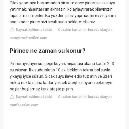
Pilav yapmaya başlamadan bir süre önce pirinci sıcak suya
yatırmak, nişastasının akmasını kolaylaştırarak pilavınızın
lapa olmasını önler. Bu yüzden pilav yapmadan evvel yarım
saat kadar pirincinizi sıcak suda bekletmelisiniz.
Kaynak kaldırma talebi
Cevabın tamamını burada okuyun:
|
ustayemektarifleri.com
Pirince ne zaman su konur?
Pirinci ayıklayın sücgeçe koyun, nişastası akana kadar 2 -3
su yıkayın. Ilık suda ıslatıp 10 dk. bekletin,tekrar bol suyla
yıkayıp iyice süzün. Sıcak suyu ilave edip tuz atın ve üzeri
nokta nokta olana kadar yüksek ateşte, suyunu çekmeye
başlar başlamaz kısık ateşte pişirin.
Kaynak kaldırma talebi
Cevabın tamamını burada okuyun:
|
mutfaksirlari.com