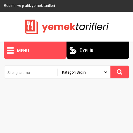
Resimli ve pratik yemek tarifleri
MENU
ÜYELİK