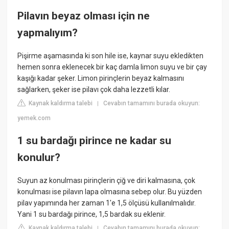
Pilavın beyaz olması için ne
yapmalıyım?
Pişirme aşamasında ki son hile ise, kaynar suyu ekledikten
hemen sonra eklenecek bir kaç damla limon suyu ve bir çay
kaşığı kadar şeker. Limon pirinçlerin beyaz kalmasını
sağlarken, şeker ise pilavı çok daha lezzetli kılar.
Kaynak kaldırma talebi
Cevabın tamamını burada okuyun:
|
yemek.com
1 su bardağı pirince ne kadar su
konulur?
Suyun az konulması pirinçlerin çiğ ve diri kalmasına, çok
konulması ise pilavın lapa olmasına sebep olur. Bu yüzden
pilav yapımında her zaman 1'e 1,5 ölçüsü kullanılmalıdır.
Yani 1 su bardağı pirince, 1,5 bardak su eklenir.
Kaynak kaldırma talebi
Cevabın tamamını burada okuyun:
|