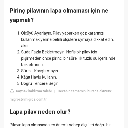
Pirinç pilavının lapa olmaması için ne
yapmalı?
Ölçüyü Ayarlayın. Pilav yaparken göz kararınızı
kullanmak yerine belirli ölçülere uymaya dikkat edin,
aksi. ...
Suda Fazla Bekletmeyin. Nefis bir pilav için
pişirmeden önce pirinci bir süre ılık tuzlu su içerisinde
bekletmeniz. ...
Sürekli Karıştırmayın. ...
Kâğıt Havlu Kullanın. ...
Doğru Tencere Seçin.
Kaynak kaldırma talebi
Cevabın tamamını burada okuyun:
|
migrostv.migros.com.tr
Lapa pilav neden olur?
Pilavın lapa olmasında en önemli sebep ölçüleri doğru bir