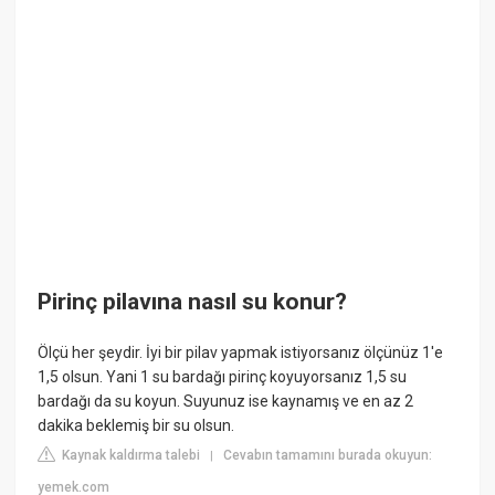
Pirinç pilavına nasıl su konur?
Ölçü her şeydir. İyi bir pilav yapmak istiyorsanız ölçünüz 1'e
1,5 olsun. Yani 1 su bardağı pirinç koyuyorsanız 1,5 su
bardağı da su koyun. Suyunuz ise kaynamış ve en az 2
dakika beklemiş bir su olsun.
Kaynak kaldırma talebi
Cevabın tamamını burada okuyun:
|
yemek.com