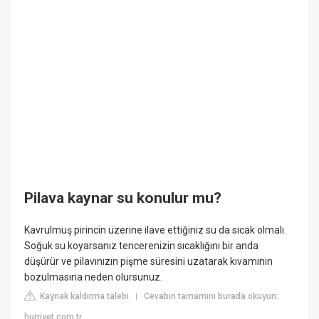
Pilava kaynar su konulur mu?
Kavrulmuş pirincin üzerine ilave ettiğiniz su da sıcak olmalı.
Soğuk su koyarsanız tencerenizin sıcaklığını bir anda
düşürür ve pilavınızın pişme süresini uzatarak kıvamının
bozulmasına neden olursunuz.
Kaynak kaldırma talebi
Cevabın tamamını burada okuyun:
|
hurriyet.com.tr