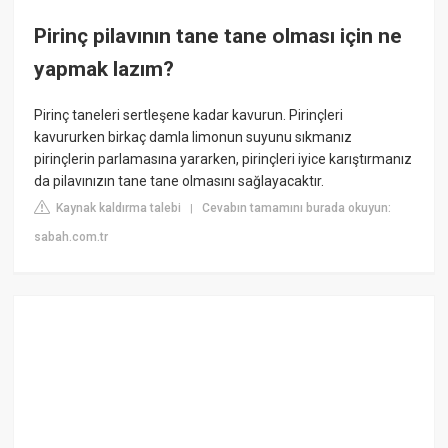
Pirinç pilavının tane tane olması için ne
yapmak lazım?
Pirinç taneleri sertleşene kadar kavurun. Pirinçleri
kavururken birkaç damla limonun suyunu sıkmanız
pirinçlerin parlamasına yararken, pirinçleri iyice karıştırmanız
da pilavınızın tane tane olmasını sağlayacaktır.
Kaynak kaldırma talebi
Cevabın tamamını burada okuyun:
|
sabah.com.tr