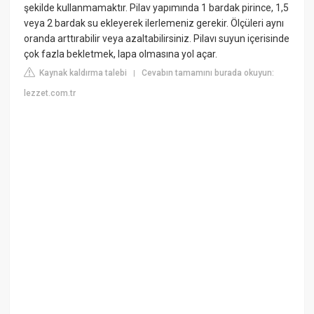
şekilde kullanmamaktır. Pilav yapımında 1 bardak pirince, 1,5
veya 2 bardak su ekleyerek ilerlemeniz gerekir. Ölçüleri aynı
oranda arttırabilir veya azaltabilirsiniz. Pilavı suyun içerisinde
çok fazla bekletmek, lapa olmasına yol açar.
Kaynak kaldırma talebi
Cevabın tamamını burada okuyun:
|
lezzet.com.tr