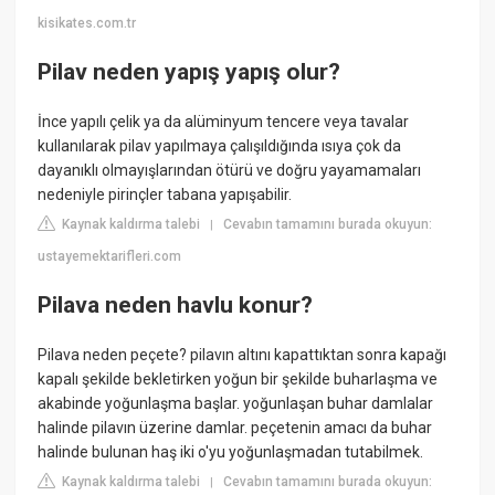
kisikates.com.tr
Pilav neden yapış yapış olur?
İnce yapılı çelik ya da alüminyum tencere veya tavalar
kullanılarak pilav yapılmaya çalışıldığında ısıya çok da
dayanıklı olmayışlarından ötürü ve doğru yayamamaları
nedeniyle pirinçler tabana yapışabilir.
Kaynak kaldırma talebi
Cevabın tamamını burada okuyun:
|
ustayemektarifleri.com
Pilava neden havlu konur?
Pilava neden peçete? pilavın altını kapattıktan sonra kapağı
kapalı şekilde bekletirken yoğun bir şekilde buharlaşma ve
akabinde yoğunlaşma başlar. yoğunlaşan buhar damlalar
halinde pilavın üzerine damlar. peçetenin amacı da buhar
halinde bulunan haş iki o'yu yoğunlaşmadan tutabilmek.
Kaynak kaldırma talebi
Cevabın tamamını burada okuyun:
|