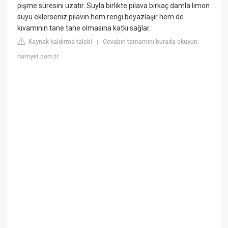
pişme süresini uzatır. Suyla birlikte pilava birkaç damla limon
suyu eklerseniz pilavın hem rengi beyazlaşır hem de
kıvamının tane tane olmasına katkı sağlar.
Kaynak kaldırma talebi
Cevabın tamamını burada okuyun:
|
hurriyet.com.tr