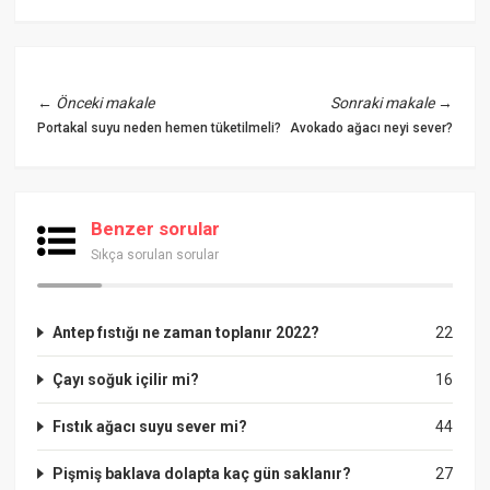
←
Önceki makale
Sonraki makale
→
Portakal suyu neden hemen tüketilmeli?
Avokado ağacı neyi sever?
Benzer sorular
Sıkça sorulan sorular
Antep fıstığı ne zaman toplanır 2022?
22
Çayı soğuk içilir mi?
16
Fıstık ağacı suyu sever mi?
44
Pişmiş baklava dolapta kaç gün saklanır?
27