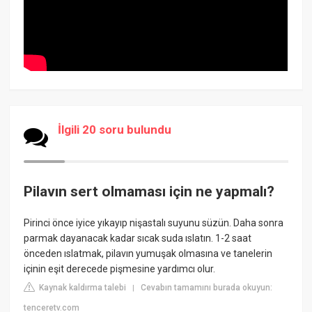
İlgili 20 soru bulundu
Pilavın sert olmaması için ne yapmalı?
Pirinci önce iyice yıkayıp nişastalı suyunu süzün. Daha sonra
parmak dayanacak kadar sıcak suda ıslatın. 1-2 saat
önceden ıslatmak, pilavın yumuşak olmasına ve tanelerin
içinin eşit derecede pişmesine yardımcı olur.
Kaynak kaldırma talebi
Cevabın tamamını burada okuyun:
|
tenceretv.com