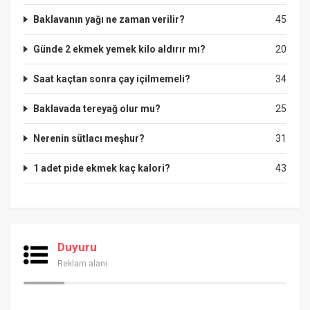
Baklavanın yağı ne zaman verilir?
45
Günde 2 ekmek yemek kilo aldırır mı?
20
Saat kaçtan sonra çay içilmemeli?
34
Baklavada tereyağ olur mu?
25
Nerenin sütlacı meşhur?
31
1 adet pide ekmek kaç kalori?
43
Duyuru
Reklam alanı