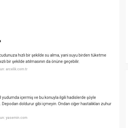
?
vücudunuza hızlı bir şekilde su alma, yani suyu birden tüketme
lı bir şekilde atılmasının da önüne geçebilir.
n: arcelik.com.tr
 yudumda içermiş ve bu konuyla ilgili hadislerde şöyle
Depodan doldurur gibi içmeyin. Ondan ciğer hastalıkları zuhur
yun: yasemin.com