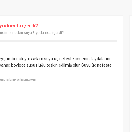
yudumda içerdi?
ndimiz neden suyu 3 yudumda içerdi?
Peygamber aleyhisselâm suyu üç nefeste içmenin faydalarını
 kanar, böylece susuzluğu teskin edilmiş olur. Suyu üç nefeste
yun: islamveihsan.com