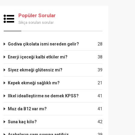
Popüler Sorular
Sıkça sorulan sorular
Godiva çikolata ismi nereden gelir?
28
Enerji içeceği kalbi etkiler mi?
38
Siyez ekmeği glütensiz mi?
39
Kepek ekmeği sağlıklı mı?
21
Ilkel idealleştirme ne demek KPSS?
41
Muz da B12 var mı?
41
Suna kaç kilo?
42
Arabaların cam suyuna antifriz
39