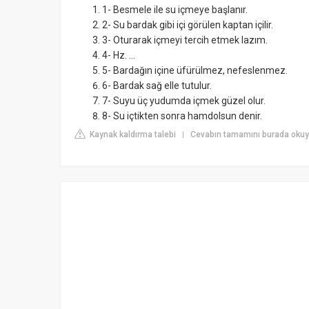
1- Besmele ile su içmeye başlanır.
2- Su bardak gibi içi görülen kaptan içilir.
3- Oturarak içmeyi tercih etmek lazım.
4- Hz. ...
5- Bardağın içine üfürülmez, nefeslenmez.
6- Bardak sağ elle tutulur.
7- Suyu üç yudumda içmek güzel olur.
8- Su içtikten sonra hamdolsun denir.
Kaynak kaldırma talebi
Cevabın tamamını burada okuy
|