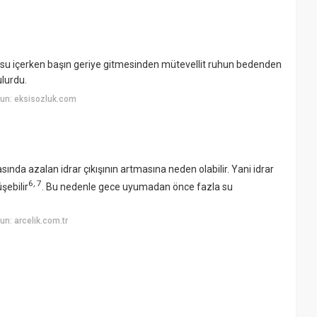
e su içerken başın geriye gitmesinden mütevellit ruhun bedenden
ulurdu.
un: eksisozluk.com
nda azalan idrar çıkışının artmasına neden olabilir. Yani idrar
6
,
7
şebilir
. Bu nedenle gece uyumadan önce fazla su
n: arcelik.com.tr