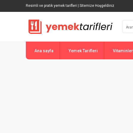
Resimli ve pratik yemek tarifleri | Sitemize Hoşgeldiniz
Ana sayfa
Yemek Tarifleri
Vitaminler