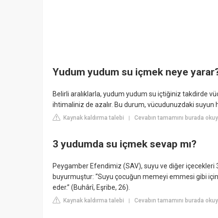
Yudum yudum su içmek neye yarar
Belirli aralıklarla, yudum yudum su içtiğiniz takdirde 
ihtimaliniz de azalır. Bu durum, vücudunuzdaki suyun hız
Kaynak kaldırma talebi
Cevabın tamamını burada okuyu
|
3 yudumda su içmek sevap mı?
Peygamber Efendimiz (SAV), suyu ve diğer içecekleri 3
buyurmuştur: “Suyu çocuğun memeyi emmesi gibi için. 
eder.” (Buhârî, Eşribe, 26).
Kaynak kaldırma talebi
Cevabın tamamını burada oku
|