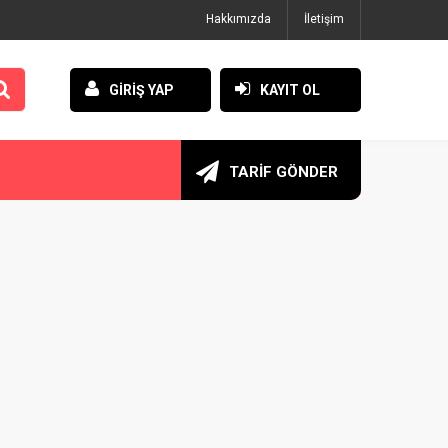
Hakkımızda
İletişim
GİRİŞ YAP
KAYIT OL
TARİF GÖNDER