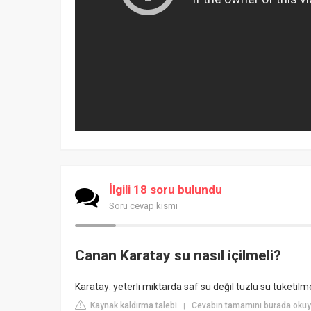
İlgili 18 soru bulundu
Soru cevap kısmı
Canan Karatay su nasıl içilmeli?
Karatay: yeterli miktarda saf su değil tuzlu su tüketilmes
Kaynak kaldırma talebi
Cevabın tamamını burada okuyu
|