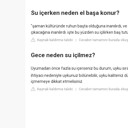
Su içerken neden el başa konur?
"şaman kültüründe ruhun başta olduğuna inanılırdı, v
çıkacağına inanılırdı. işte bu yüzden su içilirken baş tut
Kaynak kaldırma talebi
Cevabın tamamını burada okuy
|
Gece neden su içilmez?
Uyumadan önce fazla su içerseniz bu durum, uyku sırası
ihtiyacı nedeniyle uykunuz bölünebilir, uyku kaliteniz dü
içmemeye dikkat etmelisiniz.
Kaynak kaldırma talebi
Cevabın tamamını burada okuyu
|