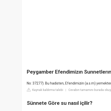
Peygamber Efendimizın Sunnetlerın
No: 37277). Bu hadisten, Efendimizin (a.s.m) yemekten 
Kaynak kaldırma talebi
Cevabın tamamını burada okuyu
|
Sünnete Göre su nasıl içilir?