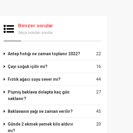
Benzer sorular
Sıkça sorulan sorular
Antep fıstığı ne zaman toplanır 2022?
22
Çayı soğuk içilir mi?
16
Fıstık ağacı suyu sever mi?
44
Pişmiş baklava dolapta kaç gün
27
saklanır?
Baklavanın yağı ne zaman verilir?
45
Günde 2 ekmek yemek kilo aldırır
20
mı?