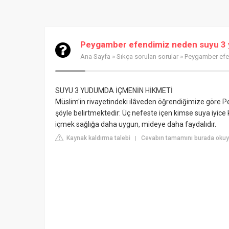
Peygamber efendimiz neden suyu 3 
Ana Sayfa
»
Sıkça sorulan sorular
» Peygamber efe
SUYU 3 YUDUMDA İÇMENİN HİKMETİ
Müslim'in rivayetindeki ilâveden öğrendiğimize göre 
şöyle belirtmektedir: Üç nefeste içen kimse suya iyice
içmek sağlığa daha uygun, mideye daha faydalıdır.
Kaynak kaldırma talebi
Cevabın tamamını burada oku
|