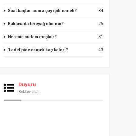
Saat kaçtan sonra çay içilmemeli?
34
Baklavada tereyağ olur mu?
25
Nerenin sütlacı meşhur?
31
1 adet pide ekmek kaç kalori?
43
Duyuru
Reklam alanı