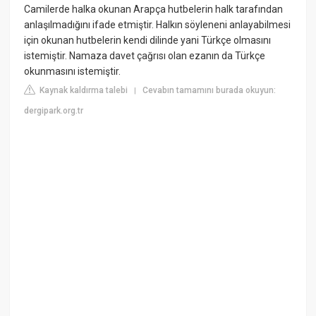
Camilerde halka okunan Arapça hutbelerin halk tarafından
anlaşılmadığını ifade etmiştir. Halkın söyleneni anlayabilmesi
için okunan hutbelerin kendi dilinde yani Türkçe olmasını
istemiştir. Namaza davet çağrısı olan ezanın da Türkçe
okunmasını istemiştir.
Kaynak kaldırma talebi
Cevabın tamamını burada okuyun:
|
dergipark.org.tr