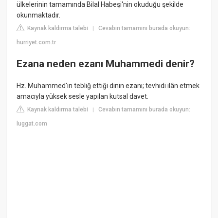
ülkelerinin tamamında Bilal Habeşi'nin okuduğu şekilde
okunmaktadır.
Kaynak kaldırma talebi
Cevabın tamamını burada okuyun:
|
hurriyet.com.tr
Ezana neden ezanı Muhammedi denir?
Hz. Muhammed'in tebliğ ettiği dinin ezanı; tevhidi ilân etmek
amacıyla yüksek sesle yapılan kutsal davet.
Kaynak kaldırma talebi
Cevabın tamamını burada okuyun:
|
luggat.com