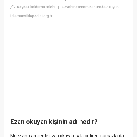
Kaynak kaldırma talebi
Cevabın tamamını burada okuyun:
|
islamansiklopedisi.org.tr
Ezan okuyan kişinin adı nedir?
Müezzin, camilerde ezan okuyan, sala getiren, namazlarda