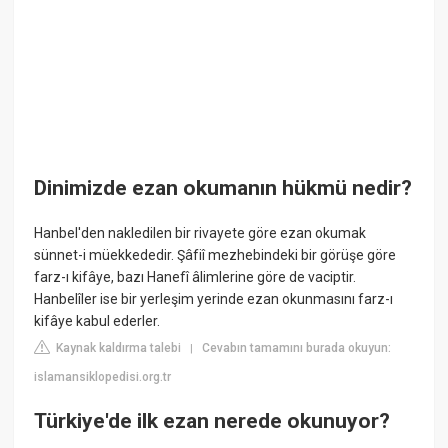
Dinimizde ezan okumanın hükmü nedir?
Hanbel'den nakledilen bir rivayete göre ezan okumak
sünnet-i müekkededir. Şâfiî mezhebindeki bir görüşe göre
farz-ı kifâye, bazı Hanefî âlimlerine göre de vaciptir.
Hanbelîler ise bir yerleşim yerinde ezan okunmasını farz-ı
kifâye kabul ederler.
Kaynak kaldırma talebi
Cevabın tamamını burada okuyun:
|
islamansiklopedisi.org.tr
Türkiye'de ilk ezan nerede okunuyor?