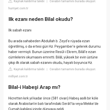
Kaynak kaldırma talebi
Cevabın tamamını burada okuyun:
|
hurriyet.com.tr
Ilk ezanı neden Bilal okudu?
İlk sabah ezanı
Bu arada sahabeden Abdullah b. Zeyd'e rüyada ezan
öğretilmiş, o da ertesi gün Hz. Peygamber'e gelerek durumu
haber vermişti. Bunun üzerine Resûl-i Ekrem, Bilâl'e ezan
cümlelerini okumasını emretti. Bilâl, yüksek bir evin üstüne
çıkıp ilk olarak sabah ezanını okudu, hayatı boyunca Hz.
Kaynak kaldırma talebi
Cevabın tamamını burada okuyun:
|
milliyet.com.tr
Bilal-i Habeşi Arap mı?
Hicretten kırk yıl kadar önce (581 civarı) Habeş asıllı bir köle
olarak Arabistan'ın batı tarafındaki Serât'ta veya Mekke'de
Cumah kabilesi içinde dünyaya geldi.