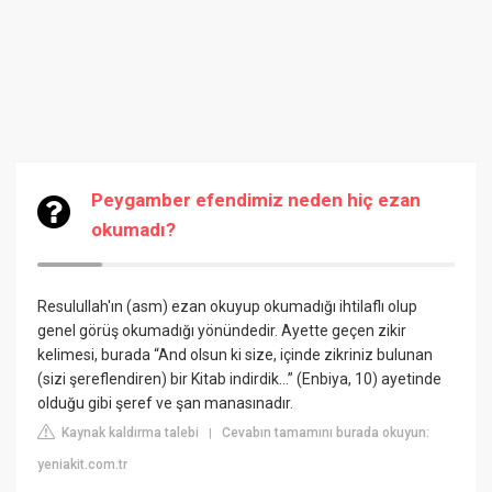
Peygamber efendimiz neden hiç ezan
okumadı?
Resulullah'ın (asm) ezan okuyup okumadığı ihtilaflı olup
genel görüş okumadığı yönündedir. Ayette geçen zikir
kelimesi, burada “And olsun ki size, içinde zikriniz bulunan
(sizi şereflendiren) bir Kitab indirdik…” (Enbiya, 10) ayetinde
olduğu gibi şeref ve şan manasınadır.
Kaynak kaldırma talebi
Cevabın tamamını burada okuyun:
|
yeniakit.com.tr