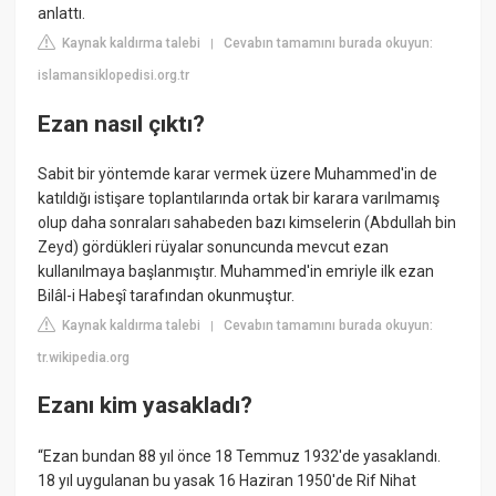
anlattı.
Kaynak kaldırma talebi
Cevabın tamamını burada okuyun:
|
islamansiklopedisi.org.tr
Ezan nasıl çıktı?
Sabit bir yöntemde karar vermek üzere Muhammed'in de
katıldığı istişare toplantılarında ortak bir karara varılmamış
olup daha sonraları sahabeden bazı kimselerin (Abdullah bin
Zeyd) gördükleri rüyalar sonuncunda mevcut ezan
kullanılmaya başlanmıştır. Muhammed'in emriyle ilk ezan
Bilâl-i Habeşî tarafından okunmuştur.
Kaynak kaldırma talebi
Cevabın tamamını burada okuyun:
|
tr.wikipedia.org
Ezanı kim yasakladı?
“Ezan bundan 88 yıl önce 18 Temmuz 1932'de yasaklandı.
18 yıl uygulanan bu yasak 16 Haziran 1950'de Rif Nihat