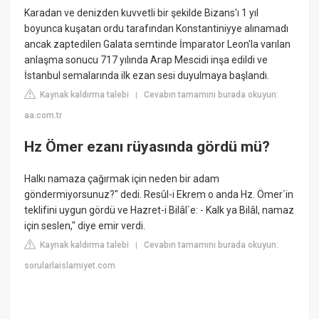
Karadan ve denizden kuvvetli bir şekilde Bizans'ı 1 yıl
boyunca kuşatan ordu tarafından Konstantiniyye alınamadı
ancak zaptedilen Galata semtinde İmparator Leon'la varılan
anlaşma sonucu 717 yılında Arap Mescidi inşa edildi ve
İstanbul semalarında ilk ezan sesi duyulmaya başlandı.
Kaynak kaldırma talebi
Cevabın tamamını burada okuyun:
|
aa.com.tr
Hz Ömer ezanı rüyasında gördü mü?
Halkı namaza çağırmak için neden bir adam
göndermiyorsunuz?" dedi. Resûl-i Ekrem o anda Hz. Ömer`in
teklifini uygun gördü ve Hazret-i Bilâl`e: - Kalk ya Bilâl, namaz
için seslen," diye emir verdi.
Kaynak kaldırma talebi
Cevabın tamamını burada okuyun:
|
sorularlaislamiyet.com