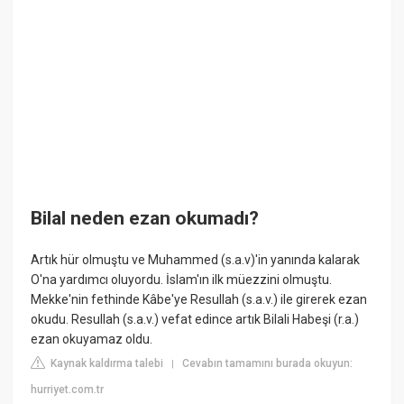
Bilal neden ezan okumadı?
Artık hür olmuştu ve Muhammed (s.a.v)'in yanında kalarak
O'na yardımcı oluyordu. İslam'ın ilk müezzini olmuştu.
Mekke'nin fethinde Kâbe'ye Resullah (s.a.v.) ile girerek ezan
okudu. Resullah (s.a.v.) vefat edince artık Bilali Habeşi (r.a.)
ezan okuyamaz oldu.
Kaynak kaldırma talebi
Cevabın tamamını burada okuyun:
|
hurriyet.com.tr