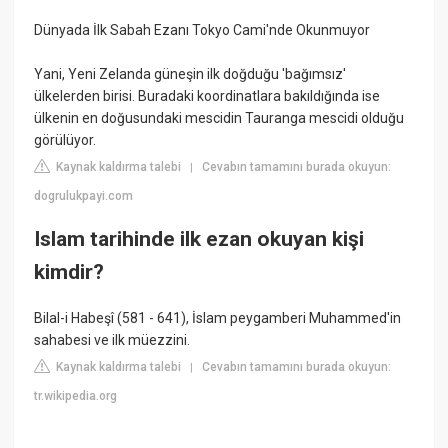
Dünyada İlk Sabah Ezanı Tokyo Cami'nde Okunmuyor
Yani, Yeni Zelanda güneşin ilk doğduğu 'bağımsız'
ülkelerden birisi. Buradaki koordinatlara bakıldığında ise
ülkenin en doğusundaki mescidin Tauranga mescidi olduğu
görülüyor.
Kaynak kaldırma talebi
Cevabın tamamını burada okuyun:
|
dogrulukpayi.com
Islam tarihinde ilk ezan okuyan kişi
kimdir?
Bilal-i Habeşî (581 - 641), İslam peygamberi Muhammed'in
sahabesi ve ilk müezzini.
Kaynak kaldırma talebi
Cevabın tamamını burada okuyun:
|
tr.wikipedia.org