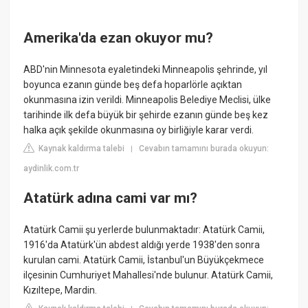
Amerika'da ezan okuyor mu?
ABD'nin Minnesota eyaletindeki Minneapolis şehrinde, yıl
boyunca ezanın günde beş defa hoparlörle açıktan
okunmasına izin verildi. Minneapolis Belediye Meclisi, ülke
tarihinde ilk defa büyük bir şehirde ezanın günde beş kez
halka açık şekilde okunmasına oy birliğiyle karar verdi.
Kaynak kaldırma talebi
Cevabın tamamını burada okuyun:
|
aydinlik.com.tr
Atatürk adına cami var mı?
Atatürk Camii şu yerlerde bulunmaktadır: Atatürk Camii,
1916'da Atatürk'ün abdest aldığı yerde 1938'den sonra
kurulan cami. Atatürk Camii, İstanbul'un Büyükçekmece
ilçesinin Cumhuriyet Mahallesi'nde bulunur. Atatürk Camii,
Kızıltepe, Mardin.