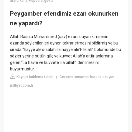
ataturkansiklopedisi.gov.tr
Peygamber efendimiz ezan okunurken
ne yapardı?
Allah Rasulü Muhammed (sav) ezanı duyan kimsenin
ezanda söylenilenleri aynen tekrar etmesini bildirmiş ve bu
sırada “hayye ale's-salâh ile hayye ale'l-felâh” bölümünde bu
sözler yerine bütün güç ve kuvvet Allah'a aittir anlamına
gelen “La havle ve kuvvete illa billah” denilmesini
buyurmuştur.
Kaynak kaldırma talebi
Cevabın tamamını burada okuyun:
|
milliyet.com.tr