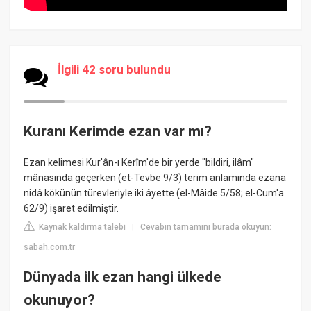
İlgili 42 soru bulundu
Kuranı Kerimde ezan var mı?
Ezan kelimesi Kur'ân-ı Kerîm'de bir yerde "bildiri, ilâm"
mânasında geçerken (et-Tevbe 9/3) terim anlamında ezana
nidâ kökünün türevleriyle iki âyette (el-Mâide 5/58; el-Cum'a
62/9) işaret edilmiştir.
Kaynak kaldırma talebi
Cevabın tamamını burada okuyun:
|
sabah.com.tr
Dünyada ilk ezan hangi ülkede
okunuyor?