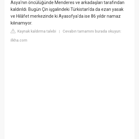
Asya'nın öncülüğünde Menderes ve arkadaşları tarafından
kaldırıldı. Bugün Çin işgalindeki Türkistan'da da ezan yasak
ve Hilâfet merkezinde ki Ayasofya'da ise 86 yıldır namaz
kılınamıyor.
Kaynak kaldırma talebi
Cevabın tamamını burada okuyun:
|
ilkha.com