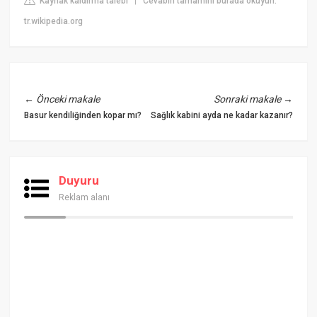
Kaynak kaldırma talebi
Cevabın tamamını burada okuyun:
|
tr.wikipedia.org
←
Önceki makale
Sonraki makale
→
Basur kendiliğinden kopar mı?
Sağlık kabini ayda ne kadar kazanır?
Duyuru
Reklam alanı