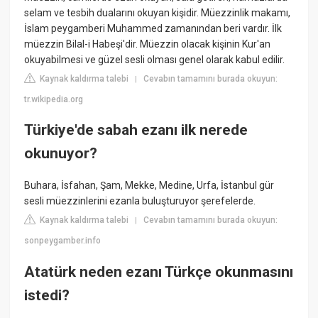
selam ve tesbih dualarını okuyan kişidir. Müezzinlik makamı,
İslam peygamberi Muhammed zamanından beri vardır. İlk
müezzin Bilal-i Habeşi'dir. Müezzin olacak kişinin Kur'an
okuyabilmesi ve güzel sesli olması genel olarak kabul edilir.
Kaynak kaldırma talebi
Cevabın tamamını burada okuyun:
|
tr.wikipedia.org
Türkiye'de sabah ezanı ilk nerede
okunuyor?
Buhara, İsfahan, Şam, Mekke, Medine, Urfa, İstanbul gür
sesli müezzinlerini ezanla buluşturuyor şerefelerde.
Kaynak kaldırma talebi
Cevabın tamamını burada okuyun:
|
sonpeygamber.info
Atatürk neden ezanı Türkçe okunmasını
istedi?