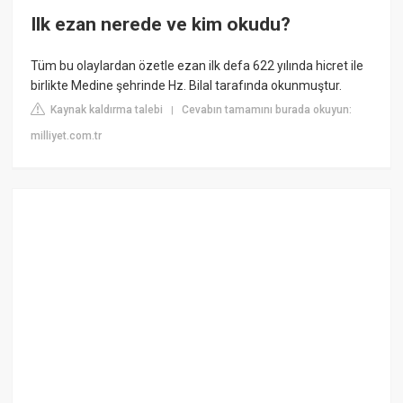
Ilk ezan nerede ve kim okudu?
Tüm bu olaylardan özetle ezan ilk defa 622 yılında hicret ile
birlikte Medine şehrinde Hz. Bilal tarafında okunmuştur.
Kaynak kaldırma talebi
Cevabın tamamını burada okuyun:
|
milliyet.com.tr