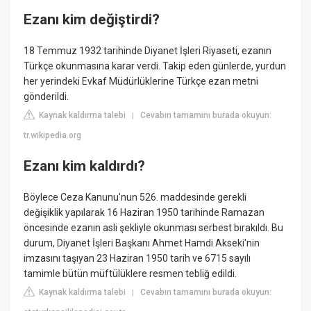
Ezanı kim değiştirdi?
18 Temmuz 1932 tarihinde Diyanet İşleri Riyaseti, ezanın
Türkçe okunmasına karar verdi. Takip eden günlerde, yurdun
her yerindeki Evkaf Müdürlüklerine Türkçe ezan metni
gönderildi.
Kaynak kaldırma talebi
Cevabın tamamını burada okuyun:
|
tr.wikipedia.org
Ezanı kim kaldırdı?
Böylece Ceza Kanunu'nun 526. maddesinde gerekli
değişiklik yapılarak 16 Haziran 1950 tarihinde Ramazan
öncesinde ezanın asli şekliyle okunması serbest bırakıldı. Bu
durum, Diyanet İşleri Başkanı Ahmet Hamdi Akseki'nin
imzasını taşıyan 23 Haziran 1950 tarih ve 6715 sayılı
tamimle bütün müftülüklere resmen tebliğ edildi.
Kaynak kaldırma talebi
Cevabın tamamını burada okuyun:
|