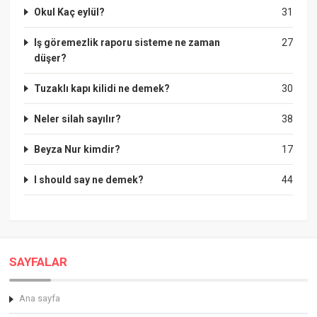
Okul Kaç eylül?
31
Iş göremezlik raporu sisteme ne zaman
27
düşer?
Tuzaklı kapı kilidi ne demek?
30
Neler silah sayılır?
38
Beyza Nur kimdir?
17
I should say ne demek?
44
SAYFALAR
Ana sayfa