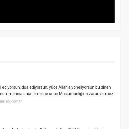
nni ediyorsun, dua ediyorsun, yüce Allah'a yöneliyorsun bu dinen
mesi onun imanına onun ameline onun Müslümanlığına zarar vermez.
n: atv.com.tr