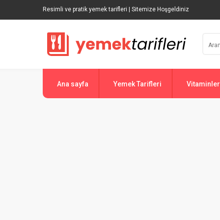
Resimli ve pratik yemek tarifleri | Sitemize Hoşgeldiniz
Ana sayfa
Yemek Tarifleri
Vitaminler