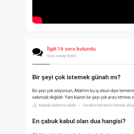
İlgili 16 soru bulundu
Soru cevap kısmı
Bir şeyi çok istemek günah mı?
Bir şeyi çok istiyorsun, Allah'ım bu iş olsun diye teme
sakıncalı değildir. Yani kişinin bir şeyi çok arzu et
Kaynak kaldırma talebi
Cevabın tamamını burada okuyu
|
En çabuk kabul olan dua hangisi?