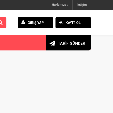
Hakkımızda
İletişim
GİRİŞ YAP
KAYIT OL
TARİF GÖNDER