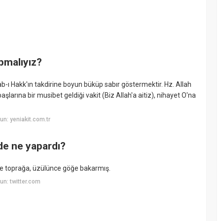
pmalıyız?
ı Hakk'ın takdirine boyun büküp sabır göstermektir. Hz. Allah
başlarına bir musibet geldiği vakit (Biz Allah'a aitiz), nihayet O'na
n: yeniakit.com.tr
e ne yapardı?
ce toprağa, üzülünce göğe bakarmış.
n: twitter.com