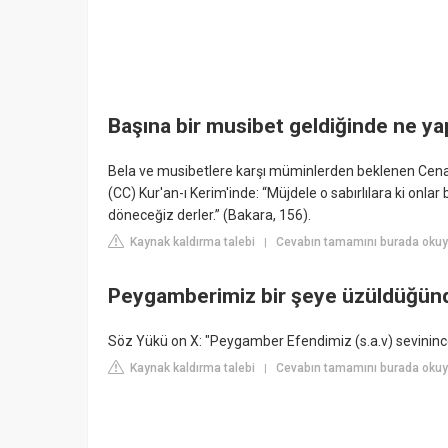
Başına bir musibet geldiğinde ne ya
Bela ve musibetlere karşı müminlerden beklenen Cenab-
(CC) Kur'an-ı Kerim'inde: “Müjdele o sabırlılara ki onlar 
döneceğiz derler.” (Bakara, 156).
Kaynak kaldırma talebi
Cevabın tamamını burada okuyu
|
Peygamberimiz bir şeye üzüldüğünd
Söz Yükü on X: "Peygamber Efendimiz (s.a.v) sevinin
Kaynak kaldırma talebi
Cevabın tamamını burada okuyu
|