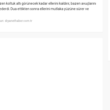
n koltuk altı görünecek kadar ellerini kaldırır, bazen avuçlarını
 ederdi. Dua ettikten sonra ellerini mutlaka yüzüne sürer ve
un: diyanethaber.com.tr