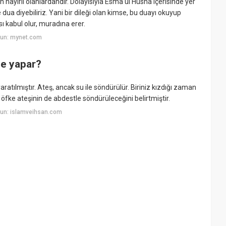
 hayırlı olanlardandır. Dolayısıyla Esmâ'ül Hüsna içerisinde yer
dua diyebiliriz. Yani bir dileği olan kimse, bu duayı okuyup
ı kabul olur, muradına erer.
yun: mynet.com
ne yapar?
tılmıştır. Ateş, ancak su ile söndürülür. Biriniz kızdığı zaman
öfke ateşinin de abdestle söndürüleceğini belirtmiştir.
yun: islamveihsan.com