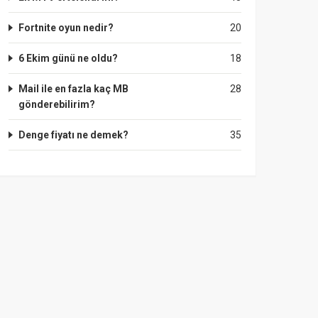
Fortnite oyun nedir?
20
6 Ekim günü ne oldu?
18
Mail ile en fazla kaç MB
28
gönderebilirim?
Denge fiyatı ne demek?
35