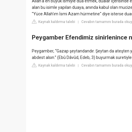
Allah'a en büyük ismiyle dua etmek, dualar içerisinde en
alan bu isimle yapılan duaya, anında kabul olan mucize 
''Yüce Allah'ım İsmi Azam hürmetine'' diye isterse duas
Kaynak kaldırma talebi
Cevabın tamamını burada oku
|
Peygamber Efendimiz sinirlenince 
Peygamber, “Gazap şeytandandır. Şeytan da ateşten yara
abdest alsın.” (Ebû Dâvûd, Edeb, 3) buyurmak suretiyle 
Kaynak kaldırma talebi
Cevabın tamamını burada oku
|