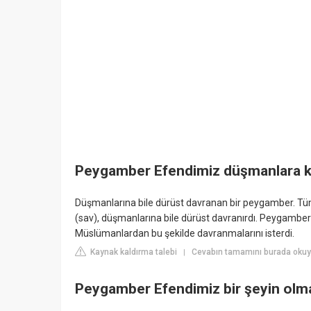
Peygamber Efendimiz düşmanlara kar
Düşmanlarına bile dürüst davranan bir peygamber. Tü
(sav), düşmanlarına bile dürüst davranırdı. Peygamberi
Müslümanlardan bu şekilde davranmalarını isterdi.
Kaynak kaldırma talebi
Cevabın tamamını burada okuyu
|
Peygamber Efendimiz bir şeyin olmas