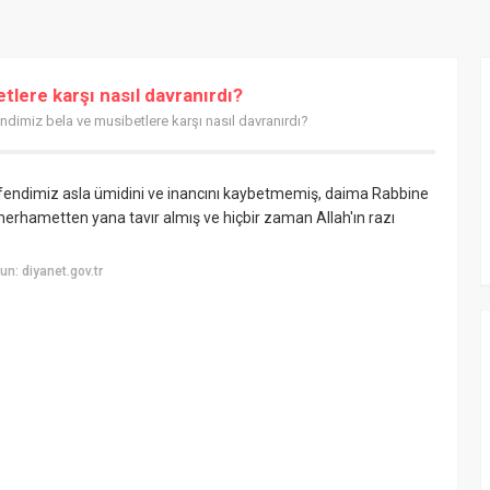
lere karşı nasıl davranırdı?
dimiz bela ve musibetlere karşı nasıl davranırdı?
fendimiz asla ümidini ve inancını kaybetmemiş, daima Rabbine
 merhametten yana tavır almış ve hiçbir zaman Allah'ın razı
n: diyanet.gov.tr