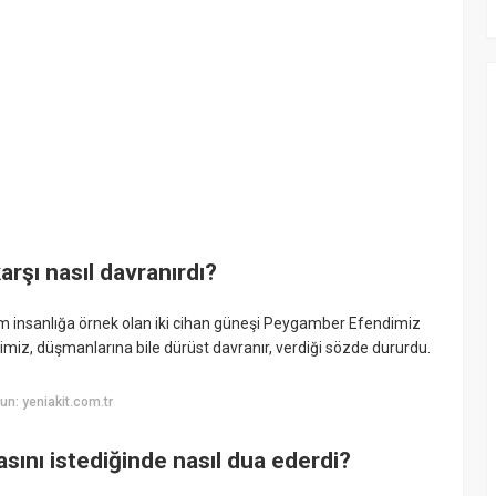
şı nasıl davranırdı?
m insanlığa örnek olan iki cihan güneşi Peygamber Efendimiz
miz, düşmanlarına bile dürüst davranır, verdiği sözde dururdu.
n: yeniakit.com.tr
ını istediğinde nasıl dua ederdi?