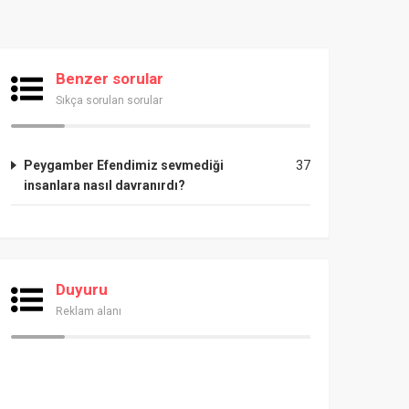
Benzer sorular
Sıkça sorulan sorular
Peygamber Efendimiz sevmediği
37
insanlara nasıl davranırdı?
Duyuru
Reklam alanı