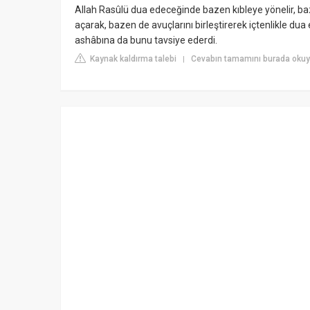
Allah Rasûlü dua edeceğinde bazen kıbleye yönelir, baze
açarak, bazen de avuçlarını birleştirerek içtenlikle dua
ashâbına da bunu tavsiye ederdi.
Kaynak kaldırma talebi
Cevabın tamamını burada okuy
|